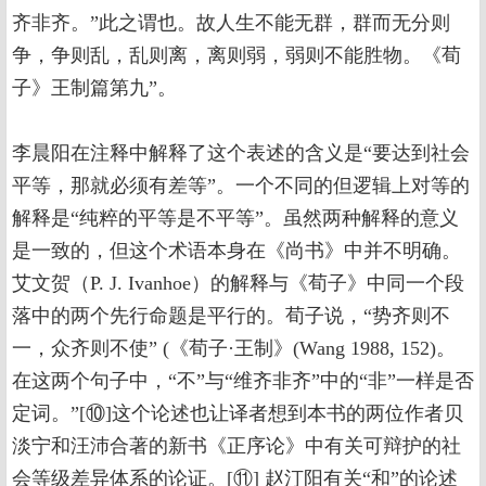
齐非齐。”此之谓也。故人生不能无群，群而无分则
争，争则乱，乱则离，离则弱，弱则不能胜物。《荀
子》王制篇第九”。
李晨阳在注释中解释了这个表述的含义是“要达到社会
平等，那就必须有差等”。一个不同的但逻辑上对等的
解释是“纯粹的平等是不平等”。虽然两种解释的意义
是一致的，但这个术语本身在《尚书》中并不明确。
艾文贺（P. J. Ivanhoe）的解释与《荀子》中同一个段
落中的两个先行命题是平行的。荀子说，“势齐则不
一，众齐则不使” (《荀子·王制》(Wang 1988, 152)。
在这两个句子中，“不”与“维齐非齐”中的“非”一样是否
定词。”[⑩]这个论述也让译者想到本书的两位作者贝
淡宁和汪沛合著的新书《正序论》中有关可辩护的社
会等级差异体系的论证。[⑪] 赵汀阳有关“和”的论述