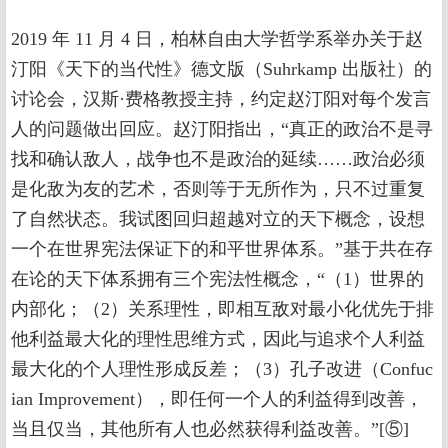
2019 年 11 月 4 日，柏林自由大学哲学系举办关于赵
汀阳《天下的当代性》德文版（Suhrkamp 出版社）的
讨论会，汉斯·费格教授主持，约定赵汀阳对每个发言
人的问题做出回应。赵汀阳指出，“真正的政治不是寻
找和确认敌人，战争也不是政治的延续……政治必须
是化敌为友的艺术，否则等于无所作为，只不过重复
了自然状态。我试图回归超越对立的天下概念，设想
一个在世界宪法保证下的和平世界体系。”基于共在存
在论的天下体系拥有三个宪法性概念，“（1）世界的
内部化；（2）关系理性，即相互敌对最小化优先于排
他利益最大化的理性思维方式，因此与追求个人利益
最大化的个人理性形成反差；（3）孔子改进（Confuc
ian Improvement），即任何一个人的利益得到改善，
当且仅当，其他所有人也必然获得利益改善。”[⑤]