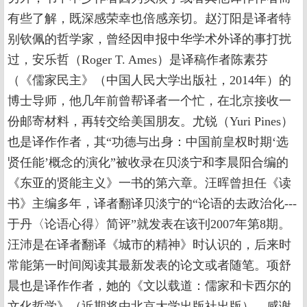
有些了解，既深感荣幸也倍感亲切。赵汀阳是译者特
别钦佩的哲学家，曾经因申报中华学术外译的事打扰
过，安乐哲（Roger T. Ames）是译稿作者陈素芬
（《儒家民主》（中国人民大学出版社，2014年）的
博士导师，他几年前曾帮译者一个忙，在北京接收一
份邮寄材料，再转交给美国朋友。尤锐（Yuri Pines）
也是译作作者，其“功德与出身：中国前皇权时期‘选
贤任能’概念的演化”被收录在贝淡宁和李晨阳合编的
《东亚的贤能主义》一书的第六章。汪晖曾担任《读
书》主编多年，译者翻译贝淡宁的“论语的去政治化---
于丹〈论语心得〉简评”就发表在该刊2007年第8期。
汪沛是在译者翻译《城市的精神》时认识的，后来时
常能第一时间阅读其最新发表的论文或者随笔。项舒
晨也是译作作者，她的《文以载道：儒家和卡西尔的
文化哲学》（近期将由北京大学出版社出版），感谢