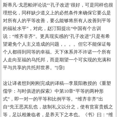
斯蒂凡·戈思帕评论说“‘孔子改进’很好，可是同样也很
理想化，同样缺少道义上的必然条件来确保它要么是
对所有人的平等改善，要么能够将所有人改善到平等
的福祉水平”，对此，赵汀阳提出“中国有个古训
说：“维齐非齐”。更具现实感的”孔子改进”只是有希
望避免个人主义造成的问题，。。。但它不能保证每
个人都得到同等的幸福。天下体系并不许诺一个所有
人走向至福的乌托邦，而是期望一个可实现的充满和
平与共享的共托邦世界。”[⑨]
这让译者想到刚刚完成的译稿---李晨阳教授的《重塑
儒学：与时俱进的探索》中第10章“平等的两种形
式”，即一对一的平等和比例平等。“维齐非齐”出
自“先王恶其乱也，故制礼义以分之，使有贫富贵贱之
等，足以相兼临者，是养天下之本也。《书》曰：“维