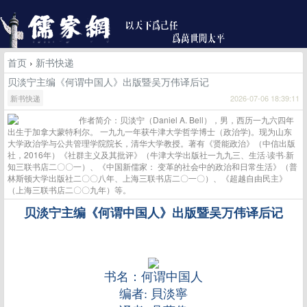
首页
›
新书快递
贝淡宁主编《何谓中国人》出版暨吴万伟译后记
新书快递
2026-07-06 18:39:11
作者简介：贝淡宁（Daniel A. Bell），男，西历一九六四年
出生于加拿大蒙特利尔。 一九九一年获牛津大学哲学博士（政治学)。现为山东
大学政治学与公共管理学院院长，清华大学教授。著有《贤能政治》（中信出版
社，2016年）《社群主义及其批评》（牛津大学出版社一九九三、生活·读书·新
知三联书店二〇〇一）、《中国新儒家： 变革的社会中的政治和日常生活》（普
林斯顿大学出版社二〇〇八年、上海三联书店二〇一〇）、《超越自由民主》
（上海三联书店二〇〇九年）等。
贝淡宁主编《何谓中国人》出版暨吴万伟译后记
书名：何谓中国人
编者: 貝淡寧