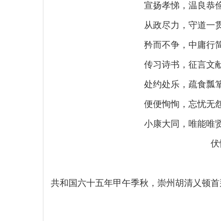
宣扬孝悌，温良恭
从政尽力，守道一
矜而不争，中庸行
传习诗书，征言文
处约处乐，疏食瓢
便便恂恂，忘忧无
小康大同，唯能唯
伏
共和国六十五年甲午季秋，崇州胡清乂顿首