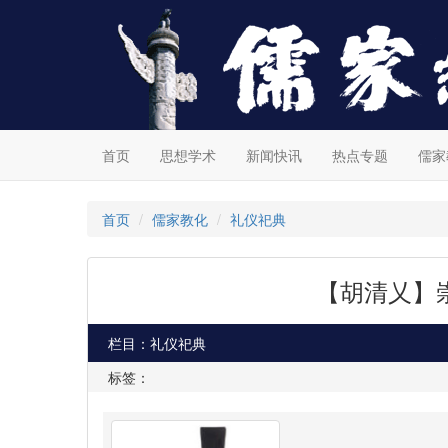
首页
思想学术
新闻快讯
热点专题
儒家
首页
儒家教化
礼仪祀典
【胡清乂】
栏目：礼仪祀典
标签：