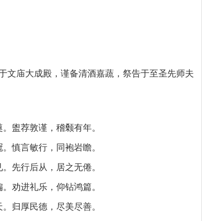
于文庙大成殿，谨备清酒嘉蔬，祭告于至圣先师夫
奠。盥荐敦谨，稽颡有年。
冠。慎言敏行，同袍岩瞻。
见。先行后从，居之无倦。
偏。劝进礼乐，仰钻鸿篇。
天。归厚民德，尽美尽善。