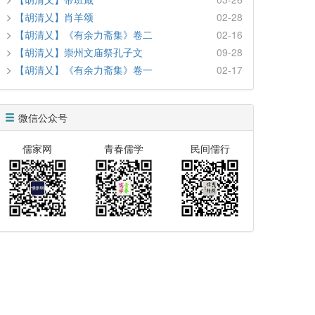
【胡清乂】肖羊颂
02-28
【胡清乂】《有余力斋集》卷二
02-16
【胡清乂】崇州文庙祭孔子文
09-28
【胡清乂】《有余力斋集》卷一
02-17
微信公众号
儒家网
青春儒学
民间儒行