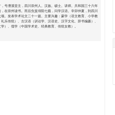
才，号漕溪堂主，四川崇州人。汉族。硕士。讲师。共和国三十六年
前，在崇州读书。而后负笈绵阳七载，问学汉语。辛卯仲夏，到四川
七项。发表学术论文二十一篇。主要兴趣：蒙学（语文教育、小学教
、礼乐传统）、古汉语（训诂学、汉语史、汉字文化、辞书编纂）、
文学）、儒学（中国学术史、经典教育、传统女教）。