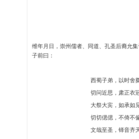
维年月日，崇州儒者、同道、孔圣后裔允集
子前曰：
西蜀子弟，以时舍
切问近思，肃正衣
大祭大宾，如承如
切切偲偲，不倚不
文哉至圣，铎音齐