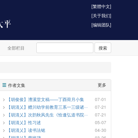
[繁體中文]
[关于我们]
[编辑团队]
全部栏目
搜索
更多
作者文集
【胡俊俊】漕溪堂文稿——丁酉荷月小集
07-01
【胡清乂】赠川幼学前教育三系一三级诸···
07-21
【胡清乂】次韵秋风先生《恰逢弘道书院···
07-21
【胡清乂】性习述
05-07
【胡清乂】读书法铭
04-30
【胡清乂】带班箴
03-26