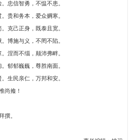
俭。忠信智勇，不愠不患。
贯。贵和务本，爱众赒寒。
简。克己正身，既泰且宽。
献。博施与义，不罔不陷。
箪。涅而不缁，颠沛弗畔。
怨。郁郁巍巍，尊胜南面。
贤。生民亲仁，万邦和安。
惟尚飨！
拜撰。