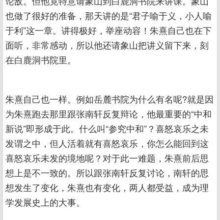
论敌。但他竟特意请象山到白鹿洞书院来讲课。象山
也做了很好的准备，那天讲的是“君子喻于义，小人喻
于利”这一章。讲得极好，举座动容！朱熹自己也在下
面听，非常感动，所以他还请象山把讲义留下来，刻
在白鹿洞书院里。
朱熹自己也一样。例如岳麓书院为什么有名呢?就是因
为朱熹跑去那里跟张南轩反复辩论，他最重要的“中和
新说”即形成于此。什么叫“参究中和”？喜怒哀乐之未
发谓之中，但人活着就有喜怒哀乐，你怎么能回到这
喜怒哀乐未发的境地呢？对于此一难题，朱熹前后思
想上是不一致的。所以跟张南轩反复讨论，南轩的思
想发生了变化，朱熹也有变化，两人都受益，成为理
学发展史上的大事。