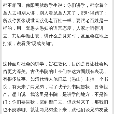
都不相同。像阳明就教学生说：你们讲学，都拿着个
圣人去和别人讲，别人看见圣人来了，都吓得跑了；
所以你要像观世音渡化老百姓一样，要跟老百姓是一
样的，用一套愚夫愚妇的语言态度，人家才听得进
去。其后学颜山农，讲什么是良知时，甚至会在地上
打滚，说看我“现成良知”。
这种面对社会的讲学，旨在教化，目的是要让社会风
俗更为淳美。古代书院的山长们在这方面颇有表现，
有很多故事。如清代诗人施闰章（愚山）主持一个书
院，有天来了两兄弟，写了状子到书院告状，要争祖
产。愚山说：我这里是书院，是讲学的地方，不是衙
门；你们要告状，需到衙门去。但既然来了，那我们
也不妨聊聊。就让两兄弟坐下来，跟他们谈兄弟友爱