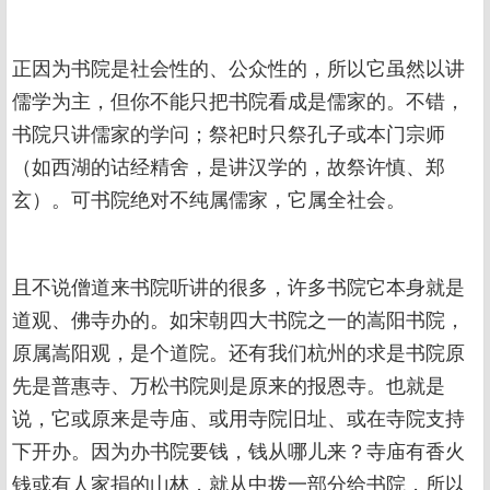
正因为书院是社会性的、公众性的，所以它虽然以讲
儒学为主，但你不能只把书院看成是儒家的。不错，
书院只讲儒家的学问；祭祀时只祭孔子或本门宗师
（如西湖的诂经精舍，是讲汉学的，故祭许慎、郑
玄）。可书院绝对不纯属儒家，它属全社会。
且不说僧道来书院听讲的很多，许多书院它本身就是
道观、佛寺办的。如宋朝四大书院之一的嵩阳书院，
原属嵩阳观，是个道院。还有我们杭州的求是书院原
先是普惠寺、万松书院则是原来的报恩寺。也就是
说，它或原来是寺庙、或用寺院旧址、或在寺院支持
下开办。因为办书院要钱，钱从哪儿来？寺庙有香火
钱或有人家捐的山林，就从中拨一部分给书院，所以