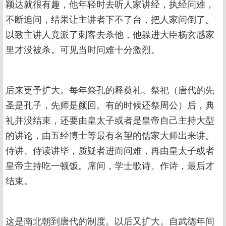
颖达就很有趣，他年轻时去听人家讲经，执经问难，
不断追问，结果让主讲者下不了台，把人家问倒了。
以致主讲人竟派了刺客去杀他，他躲进大臣杨玄感家
里才没被杀。可见当时问难十分激烈。
后来更予扩大。每年祭孔的释奠礼。祭祀（唐代的先
圣是孔子，先师是颜回。有的时候还祭周公）后，典
礼并没结束，还要由皇太子或者是皇帝自己主持大型
的讲论，由五经博士等最有名望的儒家大师出来讲。
侍讲、侍读讲毕，质疑者进而问难，再由皇太子或者
皇帝主持吃一顿饭。席间，学士歌诗、作诗，最后才
结束。
这是南北朝到唐代的制度。以后又扩大。自武德年间