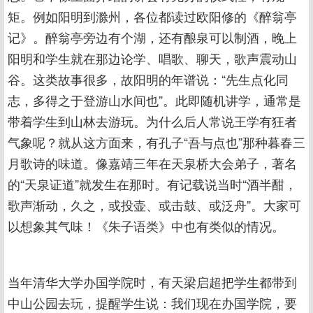
矩。例如阳明到滁州，各位都读过欧阳修的《醉翁亭
记》。醉翁亭旁边有个湖，还有酿泉可以制酒，晚上
阳明和学生就在那边论学、唱歌、聊天，歌声震动山
谷。这类故事很多，故阳明的年谱说：“先生点化同
志，多得之于登游山水间也”。此即随机讲学，通常是
带着学生到山林去游玩。为什么后人常说王学有狂者
气象呢？就从这方面来，有孔子“吾与点也”那种暮春三
月歌诗的味道。像嘉靖三年在天泉桥大会弟子，著名
的“天泉证道”就发生在那时。有记载说当时“酒半酣，
歌声渐动，久之，或投壶、或击鼓、或泛舟”。大家可
以想象其气味！《朱子语类》中也有类似的情况。
当年清华大学办国学院时，有天梁启超把学生都带到
中山公园去玩，提醒学生说：我们现在办国学院，要