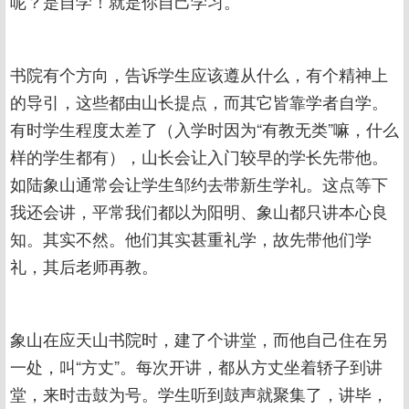
呢？是自学！就是你自己学习。
书院有个方向，告诉学生应该遵从什么，有个精神上
的导引，这些都由山长提点，而其它皆靠学者自学。
有时学生程度太差了（入学时因为“有教无类”嘛，什么
样的学生都有），山长会让入门较早的学长先带他。
如陆象山通常会让学生邹约去带新生学礼。这点等下
我还会讲，平常我们都以为阳明、象山都只讲本心良
知。其实不然。他们其实甚重礼学，故先带他们学
礼，其后老师再教。
象山在应天山书院时，建了个讲堂，而他自己住在另
一处，叫“方丈”。每次开讲，都从方丈坐着轿子到讲
堂，来时击鼓为号。学生听到鼓声就聚集了，讲毕，