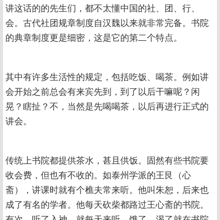
讲这话的的先生们，都不太懂中国的社、团、行、
会。古代社团规章制度自汉魏以来就非常完备。书院
的典章制度更是细密，这是它的第二个特点。
其中有许多生活性的规定，包括吃饭、喝茶。例如讲
会开始之前总会有来宾先到，到了以后干嘛呢？闲
晃？瞎扯？不，当然是先喝喝茶，以后再进行正式的
讲会。
传统上书院都提供茶水，甚且供饭。固然有些书院要
收会费，但也有不收的。如泰州学派的王艮（心
斋），讲课时就有个樵夫常来听。他叫朱恕，后来也
成了有名的学者。他每天砍柴都路过王心斋的书院。
有次，听了入神，就每天来听，饿了、渴了就在书院