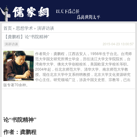
首页
›
思想学术
›
演讲访谈
【龚鹏程】论“书院精神”
演讲访谈
2015-04-23 13:00:57
作者简介：龚鹏程，江西吉安人，1956年生于台北。台湾师
范大学国文研究所博士毕业，历任淡江大学文学院院长，台
湾南华大学、佛光大学创校校长，美国欧亚大学校长等职。
2004年起，任北京师范大学、清华大学、南京师范大学教
授。现任北京大学中文系特聘教授，北京大学文化资源研究
中心主任。研究领域广泛，涉及中国文史哲、宗教等，已出
版专著70余种。
论“书院精神”
作者：龚鹏程