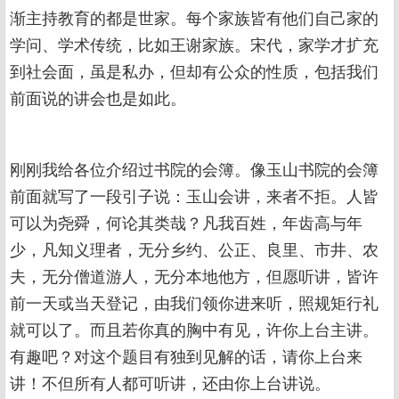
渐主持教育的都是世家。每个家族皆有他们自己家的
学问、学术传统，比如王谢家族。宋代，家学才扩充
到社会面，虽是私办，但却有公众的性质，包括我们
前面说的讲会也是如此。
刚刚我给各位介绍过书院的会簿。像玉山书院的会簿
前面就写了一段引子说：玉山会讲，来者不拒。人皆
可以为尧舜，何论其类哉？凡我百姓，年齿高与年
少，凡知义理者，无分乡约、公正、良里、市井、农
夫，无分僧道游人，无分本地他方，但愿听讲，皆许
前一天或当天登记，由我们领你进来听，照规矩行礼
就可以了。而且若你真的胸中有见，许你上台主讲。
有趣吧？对这个题目有独到见解的话，请你上台来
讲！不但所有人都可听讲，还由你上台讲说。