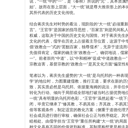
说，“一统”中的“一”，是《春秋》所说的“元”，其本质属
始”。故而在形上层面，“大一统”就是尊大推崇形上的本
其所代表的历史文化传统。
结合蒋庆先生对时势的看法，现阶段的“大一统”必须重新
言”。“王官学”是国家的指导思想，“百家言”则是民间
权威，这取决于中国的历史文化与国情。对于蒋庆先生
文化的代表，儒学在历史上占据着主导位置，这源于中
倡“政教合一”式的“罢黜百家，独尊儒术”，无异于逆
先值得肯定，儒家的确主张“政教合一”。确切地说，儒家
一”。前者崇尚“中道”，以“中和精神”促成“中道政教
宗教迫害，基督宗教的“政教合一”是其文化方面“偏至性
笔者以为，蒋庆先生盛赞的“大一统”是乌托邦的一种表
学”的地位时，力图重建儒教，推行王道，要求在新的历
致，其实质必然是乌托邦。依据曼海姆的说法，并非任
转化为行动、倾向于局部或全部地打破当时占据优势地
一统”具有明显的乌托邦色彩，“王官学”虽然起着“一统
闭，毕竟它继承了“修其教，不易其俗；齐其政，不易其
俗等客观条件，制定适宜的教化方案（侧重于道德伦理
社会成员进行德行审核，确保社会公正与秩序稳定。其中
睦相处。由儒学担当“王官学”重任所构建“大一统”的局面
种文化具有不同的价值评判标准，其制度构想更是相去