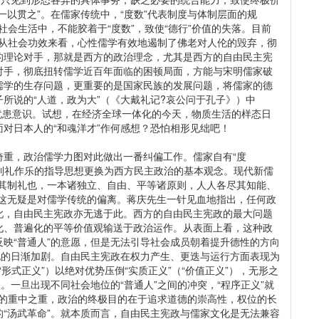
一以贯之”。在儒家传统中，“度数”代表制度与体制层面的规
社会生活中，不能胶着于“度数”，致使“德行”价值的失落。目前
顾。从社会功效来看，心性儒学有效地遏制了佛老对人伦的毁弃，彻
的理论对手，那就是西方的政治理念，尤其是西方的自由民主宪
对手，彻底扭转儒学近百年面临的困顿局面，方能与宋明儒家破
儒学的生存问题，更重要的是国家民族的发展问题，将儒家的德
所说的“人道，政为大”（《大戴礼记?哀公问于孔子》）中
”的忧患意识。试想，在经济全球一体化的今天，物质生活的样态日
对日本人的“和魂洋才”作何感想？恐怕相形见绌吧！
倚重，政治儒学力图对此做出一番纠偏工作。儒家自有“度
将制礼作乐的指导思想更换为西方民主政治的基本观念。现代新儒
则其制礼也，一本诸独立、自由、平等诸原则，人人各尽其知能、
）这无疑是对儒学传统的偏离。蒋庆先生一针见血地指出，任何政
此，自由民主宪政亦无逃于此。西方的自由民主宪政的最大问题
化、普遍化的平等价值观输送于政治运作。从表面上看，这种政
映“普通人”的意愿，但是无法引导社会成员朝着提升德性的方向
化的日渐加剧。自由民主宪政在权力产生、更迭与运行方面表现为
“形式正义”）以绝对优势压倒“实质正义”（“价值正义”），无形之
。一旦出现不同社会地位的“普通人”之间的冲突，“程序正义”就
道”的重中之重，政治的终极目的在于追求道德的崇高性，权位的长
“汤武革命”。就本质而言，自由民主宪政与儒家文化是无法兼容