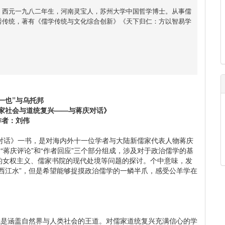
，西元一九八二年生，河南灵宝人，苏州大学中国哲学博士。从事儒
秀传统，著有《儒学传统与文化综合创新》《天下归仁：方以智易学
一也”与乌托邦
家社会与道统复兴——与蒋庆对话》
作者：刘伟
话》一书，是对海内外十一位学者与大陆新儒家代表人物蒋庆
“蒋庆评论”和“作者回应”三个部分组成，涉及对于政治儒学的基
的女权主义、儒家书院的现代处境等问题的探讨。个中意味，发
西江水”，但是希望能够捉摸政治儒学的一鳞半爪，感受公羊学在
就是涵盖自然界与人类社会的王道。对儒家道统复兴充满信心的学