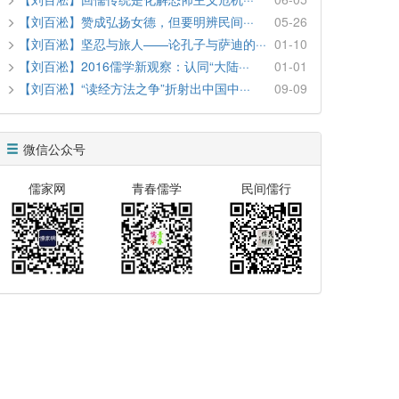
【刘百淞】赞成弘扬女德，但要明辨民间···
05-26
【刘百淞】坚忍与旅人——论孔子与萨迪的···
01-10
【刘百淞】2016儒学新观察：认同“大陆···
01-01
【刘百淞】“读经方法之争”折射出中国中···
09-09
微信公众号
儒家网
青春儒学
民间儒行