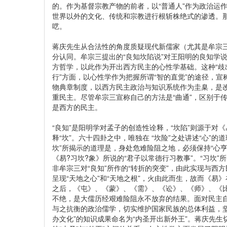
的。作为基督宗教产物的前者，以“普通人”作为政治运
世界以外的文化、传统和宗教进行根斩株绝式的渗透。那
呓。
蒋庆先生从合法性的角度质疑现代新儒家（尤其是牟宗
分认同。牟宗三提出的“良知坎陷说”对王阳明的良知学
方哲学，以此作为开出西方民主的心性学基础。这种“歧
行”方面，以心性学作为把握所谓“智的直觉”的途径，宣
物典章制度，以西方民主政治与知识系统作为圭臬，是改
重民主。尽管牟宗三宣称自己的方法是“曲通”，区别于传
是西方的民主。
“良知”是阳明学对孟子的创造性诠释，“坎陷”则源于对
释“坎”。六十四卦之中，唯独在 “坎险”之处讲述“心”的道
坎”所揭示的道理是，身处危难险阻之地，必须保持“心
《易?习坎?象》所说的“君子以常德行习教事”。“习坎”
非牟宗三对“良知”所作的“转折的突变”，由此实现与西
呈现“天地之心”和“天地之根”，火由此而生，故而《易
之后，《屯》、《蒙》、《需》、《讼》、《师》、《比
不绝，是大儒历经艰难险阻永不放弃的结果。面对民主
与之抗衡的政治儒学，切实维护国家民族的总体利益，
办文化”的知识成果命名为“内圣开出新外王”。蒋庆先生