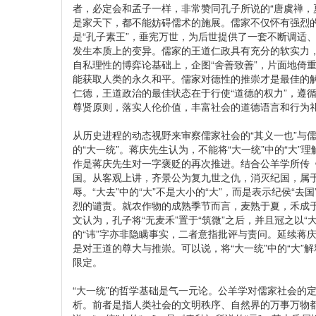
者，必定会和孟子一样，非常赞同孔子所说的“唐虞禅，
是家天下，都不能妨碍儒术的施展。儒家不仅怀有强烈
是“孔子素王”，垂宪万世，为后世提供了一套不断调适
发生本质上的变异。儒家的王道仁政具有充分的软实力
自私理性的博弈论基础上，企图“舍善致善”，片面地倚
能获取人类的永久和平。儒家对德性的推崇才是最佳的
仁德，王道政治的最佳状态在于行使“道德的权力”，遵
尊贤原则，落实人伦价值，丰富社会的道德语言和行为
从历史进程的动态视野来审察儒家社会的“其义一也”与
的“大一统”。蒋庆先生认为，不能将“大一统”中的“大”
作是蒋庆先生对一字褒贬的再次推进。结合公羊学所传《
国。从客观上讲，齐景公为复九世之仇，消灭纪国，属
辱。“大去”中的“大”不是大小的“大”，而是表示纪侯“去
烈的谴责。就农作物的成熟季节而言，麦熟于夏，禾成
文认为，孔子将“无麦禾”置于“筑微”之后，并且冠之以“
的“讳”字亦非隐瞒事实，二者意指批评与责问。延续蒋庆
是对王道的尊大与推崇。可以说，将“大一统”中的“大
限定。
“大一统”的哲学基础是气一元论。公羊学对儒家社会的定
析。前者是指人类社会的文明秩序、自然界的万事万物