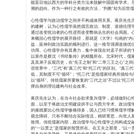
能盲目地以西方的学科分类方法来肢解中国固有学术。尽
潮的趋向。作为一种行之有效的方法，“判教”却为后世
心性儒学与政治儒学之间并不构成体用关系。蒋庆先生历
的建树，认为心性儒学虽然倡言政治、制度、道德伦理
通过改变统治者的心性进而改变弊病丛生的社会局面。心
来概括心性儒学的展开路径，那就是《大学》勾画的“内
益，延伸到政治实践的顺利进行。这一推导强调道德优
功用。心性儒学亦有其勇力，集中体现在对孟子所讲的“
以算作是蔡沈《书经集传》的精髓所在。北宋时代，儒
及其弟子反观历史，在“先王之制”和“二帝三王之心”
语世界中，“三代”有“真三代”和“托三代”的区别。“真
低，其制度不可“循环”；“托三代”是指儒家经典所描
以“循环”。传统儒家所要恢复的“三代之治”不过以“托
撑自身的理论建构与社会改革。
蒋庆先生认为，在当今社会欲求复兴儒学，必须做到心
面，以至于将政治文明建设拱手让与西方学术。政治儒
的摧残要比心性儒学惨痛得多，国人已经习惯将儒学理
观念障碍。只有不断结合实际情况，精研覃思，向世人
致用。传统儒家内部，政治儒学与心性儒学之间构成交融
的“一以贯之”是儒家的智慧所在。在王夫之那里，“以
视各自的差异性，又将体的价值悬隔起来；而“支离”则