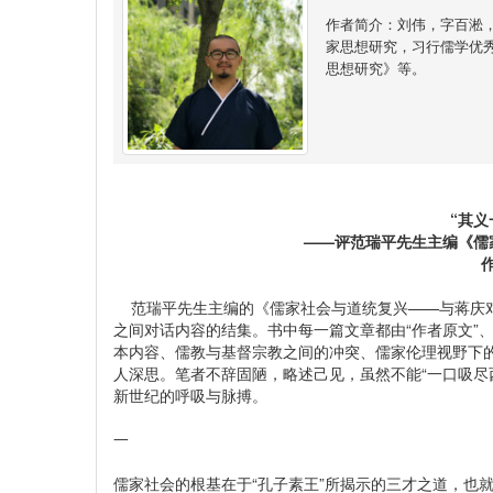
作者简介：刘伟，字百淞
家思想研究，习行儒学优
思想研究》等。
“其义
——评范瑞平先生主编《儒
范瑞平先生主编的《儒家社会与道统复兴——与蒋庆对
之间对话内容的结集。书中每一篇文章都由“作者原文”、
本内容、儒教与基督宗教之间的冲突、儒家伦理视野下
人深思。笔者不辞固陋，略述己见，虽然不能“一口吸尽
新世纪的呼吸与脉搏。
一
儒家社会的根基在于“孔子素王”所揭示的三才之道，也