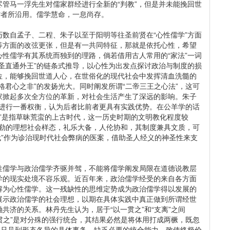
管马一浮先生对儒家群经进行全新的“判教”，但是并未能挽回世
儒者所沿用。儒学慧命，一息尚存。
数自孟子、二程、朱子以至于阳明等往圣前贤在“心性儒学”方面
等方面的改弦更张，但是有一共同特征，那就是依托心性，希望
性儒学有其系统而独到的理路，倘若借用古人常用的“家法”一词
圣直通外王”的链条式推导，以心性为出发点探讨政治与制度的损
位，能够挽回世道人心，在世俗化的现代社会中发挥清血洗髓的
格君心之非”的发扬光大。同时阐发所谓“二帝三王之心法”，这可
家掀起多次全方位的革新，对社会生活产生了深远的影响。朱子
之间进行一番权衡，认为后者比前者更具有实践优势。在公羊学的话
三代”是指草昧荒蛮的上古时代，这一历史时期的文明教化程度较
绘勾勒的理想社会样态，礼乐大备，人伦协和，其制度兼具文质，可
三代”作为诊治现时代社会弊病的医案，借助圣人经义的神圣性来支
性儒学与政治儒学齐驱并驾，不能将儒学阐发局限在道德说教层
学的现实处境不容乐观。近百年来，政治儒学经受的来自各方面
解为心性儒学。这一残缺性的思维定势成为政治儒学得以发展的
展示政治儒学的社会理想，以期在具体实践中真正做到所谓经世
共济的关系。林丹先生认为，居于“以一贯之”和“支离”之间
一贯之”是对分殊的强行统合，其结果必然是将体用打成两橛，既忽
是只见到形态各异的具体事务，缺乏必要的统合能力，致使终极价