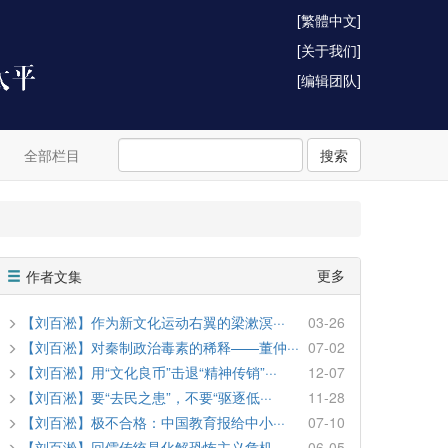
[繁體中文]
[关于我们]
[编辑团队]
全部栏目
搜索
更多
作者文集
【刘百淞】作为新文化运动右翼的梁漱溟···
03-26
【刘百淞】对秦制政治毒素的稀释——董仲···
07-02
【刘百淞】用“文化良币”击退“精神传销”···
12-07
【刘百淞】要“去民之患”，不要“驱逐低···
11-28
【刘百淞】极不合格：中国教育报给中小···
07-10
【刘百淞】回儒传统是化解恐怖主义危机···
06-05