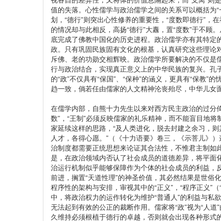
值的失落。心性儒学与政治儒学之间的关系可以概括为“
划，“德行”则突出心性修养的重要性，“度数即德行”，在
的情况却与此相反，高扬“德行”大纛，置“度数”于不
底完成了佛教中国化的历史进程。政治儒学亦有其特定
政。只有巩固民族固有文化的根基，认真研究这些理论
斥佛、老的功勋交相辉映。政治儒学所要解决的不仅是
行与政治结合，实现真正意义上的中华民族的复兴。孔子
的“政”不仅具有“保国”、“保种”的涵义，更具有“保教
趋一致，倘若任由儒家的人文精神沦丧殆尽，中华儿女面
在儒学内部，自熊十力先生以来对西方民主政治的过分
数”，“王制”必须反映儒家的礼乐精神，而不能盲目地
家延续这样的思路，“及人类进化，脱去封建之余习，
人才，各得心愿。”（《十力语要》卷三，《示菩儿》
治制度都需要正统思想来论证其合法性，不惟君主制如
是，在政治领域内否认了社会成员的道德差异，将平面
治运行机制似乎能够保障作为个体的社会成员的利益，反
前进，搁置“天道性理”的神圣价值，其必然结果是世俗
程序性的架构与安排，审视其中的“正义”，“程序正义”（
中，将政治权力的运作转化为维护“普通人”的利益与私欲
无法起到有效的公正的裁断作用。儒家将“政”视为“人
久维持必须根植于德行的卓越，否则就会出现各种形式的