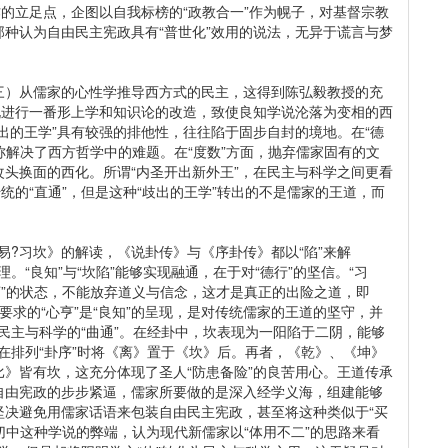
作的立足点，企图以自我标榜的“政教合一”作为幌子，对基督宗教
种认为自由民主宪政具有“普世化”效用的说法，无异于谎言与梦
三）从儒家的心性学推导西方式的民主，这得到陈弘毅教授的充
说进行一番形上学和知识论的改造，致使良知学说沦落为变相的西
出的王学”具有较强的排他性，往往陷于固步自封的境地。在“德
称解决了西方哲学中的难题。在“度数”方面，抛弃儒家固有的文
头换面的西化。所谓“内圣开出新外王”，在民主与科学之间更看
统的“直通”，但是这种“歧出的王学”转出的不是儒家的王道，而
《易?习坎》的解读，《说卦传》与《序卦传》都以“陷”来解
理。“良知”与“坎陷”能够实现融通，在于对“德行”的坚信。“习
亨”的状态，不能放弃道义与信念，这才是真正的出险之道，即
所要求的“心亨”是“良知”的呈现，是对传统儒家的王道的坚守，并
方民主与科学的“曲通”。在经卦中，坎表现为一阳陷于二阴，能够
》在排列“卦序”时将《离》置于《坎》后。再者，《乾》、《坤》
》皆有坎，这充分体现了圣人“防患备险”的良苦用心。王道传承
自由宪政的步步紧逼，儒家所要做的是深入经学义海，组建能够
坚决避免用儒家话语来包装自由民主宪政，甚至将这种类似于“买
切中这种学说的弊端，认为现代新儒家以“体用不二”的思路来看