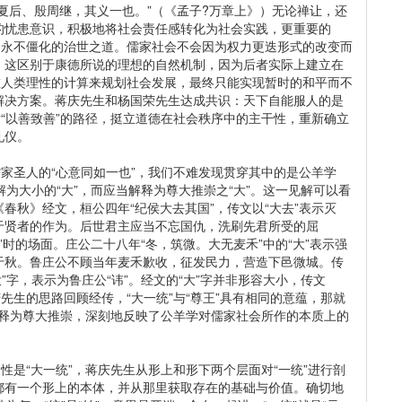
夏后、殷周继，其义一也。”（《孟子?万章上》）无论禅让，还
的忧患意识，积极地将社会责任感转化为社会实践，更重要的
、永不僵化的治世之道。儒家社会不会因为权力更迭形式的改变而
，这区别于康德所说的理想的自然机制，因为后者实际上建立在
重人类理性的计算来规划社会发展，最终只能实现暂时的和平而不
解决方案。蒋庆先生和杨国荣先生达成共识：天下自能服人的是
循“以善致善”的路径，挺立道德在社会秩序中的主干性，重新确立
礼仪。
儒家圣人的“心意同如一也”，我们不难发现贯穿其中的是公羊学
理解为大小的“大”，而应当解释为尊大推崇之“大”。这一见解可以看
春秋》经文，桓公四年“纪侯大去其国”，传文以“大去”表示灭
于贤者的作为。后世君主应当不忘国仇，洗刷先君所受的屈
国”时的场面。庄公二十八年“冬，筑微。大无麦禾”中的“大”表示强
于秋。鲁庄公不顾当年麦禾歉收，征发民力，营造下邑微城。传
大”字，表示为鲁庄公“讳”。经文的“大”字并非形容大小，传文
先生的思路回顾经传，“大一统”与“尊王”具有相同的意蕴，那就
”解释为尊大推崇，深刻地反映了公羊学对儒家社会所作的本质上的
性是“大一统”，蒋庆先生从形上和形下两个层面对“一统”进行剖
都有一个形上的本体，并从那里获取存在的基础与价值。确切地