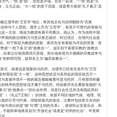
性为气；“统”是“始”，意思是开端。合在一起讲，“一统”就是“元
体，立元正始。“大一统”的形下层面，就是尊大推崇“孔子素王”及
确立儒学的“王官学”地位，将其他文化与信仰黜陟为“百家
私人信仰与个人思想。儒学上升为“王官学”，有其不可替代的资格与
的这一主张，陈祖为教授有着不同看法。他认为，作为传统中国
华帝国的政治强制力与意识形态操控，时过境迁，在现代社会提
流而动。对于陈祖为教授的质疑，蒋庆先生有着较为详实的答复：首
赞成“一统下多元”的“政教合一”。这区别于基督宗教的“政教合
合一”；后者过分地强调消灭异端，突出地表现为大规模的宗教战争与
格”的鲜明写照，故而名之为“偏至政教合一”。
现形式，或者说是儒家的乌托邦。当儒学已经丧失其作为“王官
史时期实现“大一统”。这种思想状况与其所处的现实状态不一
何与直接环境不一致的观念都能被看作是乌托邦，只有那些积极
位的秩序的思想状况才属于乌托邦。经由蒋庆先生重新发掘的“大
下多元”的“政教合一”的社会作用，但是社会生活并没有因此而封
宜”（《礼记?王制》）的传统，依据不同区域的气候、地理、民
方面的引导与约束，排除部落式的迷信，注重对包括君主在内的
较为突出的是“德”与“爵”之间的关系），使得民众安居乐业，和
，不能简单地将其划为“开放社会”或者是“封闭的社会”，毕竟两
甚远。