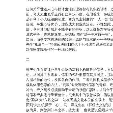
任何关乎世道人心与群体生活的理论都有其实践诉求，政
前，蒋庆先生似乎显得有些卓尔不群。在他看来，传统
是有利于小人统治的制度。西方民主制度的“一人一票”
任感、事业心等优势，理应成为职业统治者。不惟如此，
层，享有其他阶层所不能享有的特权，这无疑是对平等
形式平等，也就是亚里士多德所谓的“以平等对待平等”
层面，而是要求将法律的普遍化原则与现实的不平等联系
先生“礼法合一”的儒家法律制度优于只强调普遍法治原
对儒家传统所作的一种现代解读。
二
蒋庆先生在接续公羊学命脉的基础上构建政治儒学，方法
想。从同异关系来看，儒学的各种形态有其共同点，那
占据相异的地位，发挥各自的作用。二者共同构成儒学的
极具体用色彩的方法，“判教”备受近现代儒家的青睐。
冲击，经义阐发必须借助于全新的“判教”思路，才能合
对儒家经典进行重新整合，突出其中的宗教成份，借以
定“国学”为“六艺之学”，站在民族文化本位的立场上，阐
回到“六艺统摄于一心”。马一浮先生在《群经大义总说》
故为局。判教则知本之事，故为通”，也就是说必须从“