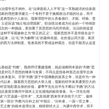
治儒学也不例外。在“法律面前人人平等”这一耳熟能详的信条面
儒家的理想要求建立一个有利于君子施展政治才能的社会，而不
就是典型的小人政治。儒家理想中的士具备德行、才能、经验、责
士还应该“独占地治理国家”。职业统治者成为社会的一个特殊阶
观念的一种挑战，更加重了其思想的乌托邦色彩。法治的前提是
，这种平等观被称之为“矫正的正义”。儒家思想并不是停留在这个
起来，以“礼”作为解释“法”的最终依据。在价值认同方面，蒋庆
则的西方法律制度。笔者虽然不赞成这种观念，但是不能否认这是
基础是“判教”。既然呼吁重建儒教，就必须阐明本派的“判教”思
就是对孔子思想的继承与发展；不同点是指各种形态在儒学总体
未来复兴。尽管“判教”源于中国佛教的派系之争，但是作为一种
近代以来，随着西方思想的大举入侵，儒家的经学体系遭受巨大的
乎时宜地彰显自身的价值。廖季平先生后半生不断以“判教”的方法
抵抗基督宗教对中国本土文化领地的鲸吞蚕食。马一浮先生楷
述“六艺该摄一切学术”，尤其强调“西来学术亦统于六艺”，最终
第一部分“判教与分科之别”中指出，“分科者，一器一官之事，
六艺之教”的根本道理出发，精研群经大义，沟通中西学术，而不