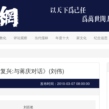
教化
评论观察
当代儒林
年度十大
家文化
纪念追思
复兴:与蒋庆对话》(刘伟)
发布时间：2010-03-07 08:00:00
刘百淞