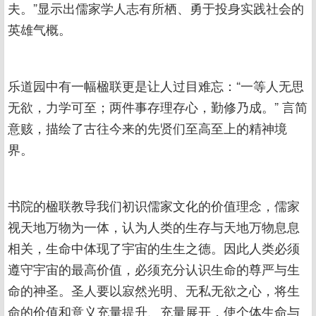
夫。”显示出儒家学人志有所栖、勇于投身实践社会的
英雄气概。
乐道园中有一幅楹联更是让人过目难忘：“一等人无思
无欲，力学可至；两件事存理存心，勤修乃成。” 言简
意赅，描绘了古往今来的先贤们至高至上的精神境
界。
书院的楹联教导我们初识儒家文化的价值理念，儒家
视天地万物为一体，认为人类的生存与天地万物息息
相关，生命中体现了宇宙的生生之德。因此人类必须
遵守宇宙的最高价值，必须充分认识生命的尊严与生
命的神圣。圣人要以寂然光明、无私无欲之心，将生
命的价值和意义充量提升、充量展开，使个体生命与