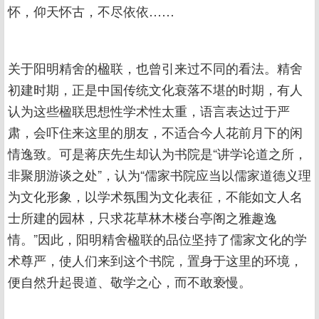
怀，仰天怀古，不尽依依……
关于阳明精舍的楹联，也曾引来过不同的看法。精舍
初建时期，正是中国传统文化衰落不堪的时期，有人
认为这些楹联思想性学术性太重，语言表达过于严
肃，会吓住来这里的朋友，不适合今人花前月下的闲
情逸致。可是蒋庆先生却认为书院是“讲学论道之所，
非聚朋游谈之处”，认为“儒家书院应当以儒家道德义理
为文化形象，以学术氛围为文化表征，不能如文人名
士所建的园林，只求花草林木楼台亭阁之雅趣逸
情。”因此，阳明精舍楹联的品位坚持了儒家文化的学
术尊严，使人们来到这个书院，置身于这里的环境，
便自然升起畏道、敬学之心，而不敢亵慢。