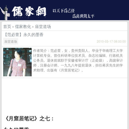
首页
›
儒家教化
›
庙堂道场
【范必萱】永久的墨香
庙堂道场
2010-03-17 08:00:00
作者简介：范必萱，女，贵州贵阳人。毕业于华南理工大学
计算机专业。曾任科研单位技术员、杂志社编辑、行政机关
公务员。退休前就职于安徽省审计厅（正处级），高级审计
师，注册会计师。一九九八年提前退休，担任蒋庆先生的学
术助理。出版有《月窟居笔记》。
《月窟居笔记》之七：