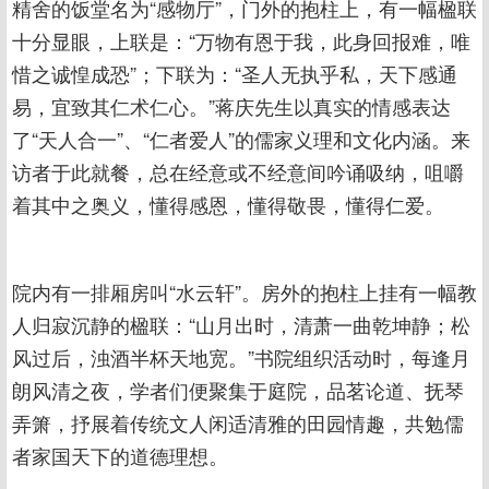
精舍的饭堂名为“感物厅”，门外的抱柱上，有一幅楹联
十分显眼，上联是：“万物有恩于我，此身回报难，唯
惜之诚惶成恐”；下联为：“圣人无执乎私，天下感通
易，宜致其仁术仁心。”蒋庆先生以真实的情感表达
了“天人合一”、“仁者爱人”的儒家义理和文化内涵。来
访者于此就餐，总在经意或不经意间吟诵吸纳，咀嚼
着其中之奥义，懂得感恩，懂得敬畏，懂得仁爱。
院内有一排厢房叫“水云轩”。房外的抱柱上挂有一幅教
人归寂沉静的楹联：“山月出时，清萧一曲乾坤静；松
风过后，浊酒半杯天地宽。”书院组织活动时，每逢月
朗风清之夜，学者们便聚集于庭院，品茗论道、抚琴
弄箫，抒展着传统文人闲适清雅的田园情趣，共勉儒
者家国天下的道德理想。