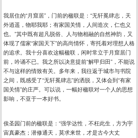
我居住的“月窟居”，门前的楹联是：“无轩冕肆志，天
外逍遥，物耶我耶；有家国关情，人间造次，仁也义
也。”其中既有超凡脱俗、人与物相融的自然神韵，又
体现了儒家“家国天下”的高尚情怀，寄托着对理想人格
的追求。我十分喜欢这幅楹联，闲时常立于月窟居门
前，吟诵不已。我之所以决意提前“解甲归田”，不能说
不与这样的情致有关。多年来，我往返于城市与书院
之间，既感受了“无轩冕肆志”的洒脱，又体会到“有家
国关情”的庄严。可以说，一幅好楹联对一个人的思想
影响，不亚于一本好书。
俟圣园门前的楹联是：“强学达性，不枉此生，方为宇
宙真豪杰；潜修通天，莫求来世，才是古今大丈