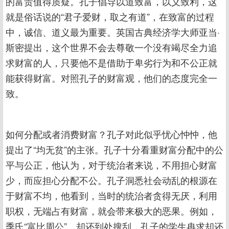
的富贵值得质疑。孔子倡导以道致富，以义致利，这
就是俗话说的“君子爱财，取之有道”，在致富的过程
中，诚信、道义最为重要。英国古典经济学大师亚当·
斯密提出，这个世界不会去尊敬一个没有竭尽全力追
求财富的人，只要他不是借助于卑劣行为和不公正就
能获得财富。对照孔子的财富观，他们的态度完全一
致。
如何分配或者消费财富？孔子对此似乎忧心忡忡，他
提出了“均无贫”的主张。孔子十分看重财富分配中的公
平与公正，他认为，对于统治者来说，不用担心财富
少，而应担心分配不公。孔子洞悉社会动乱的根源在
于财富不均，他看到，当时的统治者贪得无厌，利用
职权，无端占有财富，就会带来极大的恶果。例如，
季氏“富比周公”，却还到处搜刮，孔子的学生冉求却还