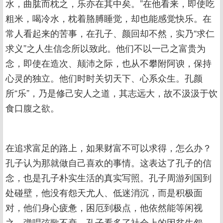
水，曲肱而枕之，乐亦在其中矣。”在他看来，即使吃
粗米，喝冷水，枕着胳膊睡觉，却也能感觉快乐。在
常人看起来的苦事，在孔子、颜回却不然，实乃“求仁
求义”之人生信念所以致此。他们不以一己之富贵为
念，即使在造次、颠沛之际，也从不攀附阿谀，保持
心灵的独立。他们时时关切天下、心系众生。孔颜
所“乐”，乃是修己安人之道，其志远大，故不汲汲于饮
食口腹之欲。
在追求富足的路上，如果财富不可以求得，怎么办？
孔子认为那就做自己喜欢的事情。这表达了孔子的信
念，也是孔子朴实生活的真实写照。孔子周游列国到
处碰壁，他没有怨天尤人、低迷消沉，而是积极面
对，他们身心疲惫，困厄到极点，他依然能等闲视
之，弹唱弦歌不衰。孔子看多了社会上的因贫生怨，