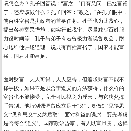
该怎么办？孔子回答说：“富之。”冉有又问，已经富裕
了，还应该做什么？孔子回答：“教之。”在孔子眼中，
使百姓富裕是执政者的首要任务。孔子也为此费心，
提出各种富民措施，如实行低税率、尽量减少百姓服
力役时间等。孔子与弟子有若曾极力游说鲁哀公，耐
心地给他讲述道理，说只有百姓富裕了，国家才能富
强，国君才能富足。
面对财富，人人可得，人人应得，但追求财富不能不
择手段，如果不是以合于道义的方法获得，什么样的
富贵也不能接受，完全可以视之为浮云，与它决然挥
手告别。他特别强调富应立足于“义”，要做到“见得思
义”“见利思义”“义然后取”。面对利益的诱惑，要先考虑
是否符合“道义”。国家政治昏暗，有人既富且贵，这样