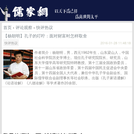
首页
›
评论观察
›
快评热议
【杨朝明】孔子的叮咛：面对财富时怎样取舍
快评热议
2016-01-28 11:48:18
作者简介：杨朝明，男，西元1962年生，山东梁山人，中国
社会科学院历史学博士。现任孔子研究院院长、研究员，山
东大学儒学高等研究院特聘教授。第十三届全国政协委员，
第十一届山东省政协常委，第十四届中国民主促进会中央委
员，第十四届全国人大代表，兼任中华孔子学会副会长、国
际儒学联合会副理事长等社会职务。出版《孔子家语通解》
《论语诠解》《八德诠解》等学术著作20余部。