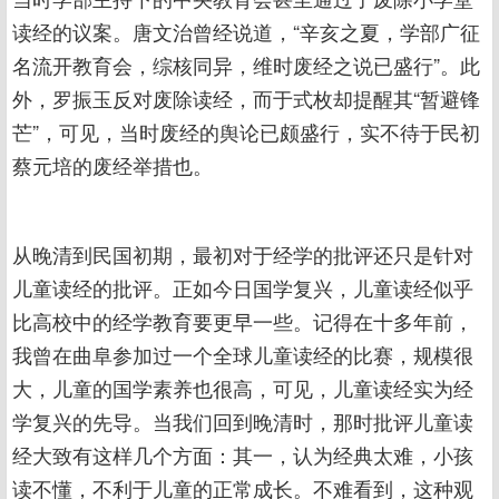
读经的议案。唐文治曾经说道，“辛亥之夏，学部广征
名流开教育会，综核同异，维时废经之说已盛行”。此
外，罗振玉反对废除读经，而于式枚却提醒其“暂避锋
芒”，可见，当时废经的舆论已颇盛行，实不待于民初
蔡元培的废经举措也。
从晚清到民国初期，最初对于经学的批评还只是针对
儿童读经的批评。正如今日国学复兴，儿童读经似乎
比高校中的经学教育要更早一些。记得在十多年前，
我曾在曲阜参加过一个全球儿童读经的比赛，规模很
大，儿童的国学素养也很高，可见，儿童读经实为经
学复兴的先导。当我们回到晚清时，那时批评儿童读
经大致有这样几个方面：其一，认为经典太难，小孩
读不懂，不利于儿童的正常成长。不难看到，这种观