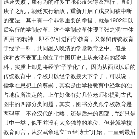
迅速失败，康有为的许多主张都没来得及施行，直到
庚子之乱，朝廷实行新政，重新开启了戊戌间被中断
的变法。其中有一个非常重要的举措，就是1902年以
后实行的学制改革。这个学制改革体现了张之洞“中体
西用”的精神，即不仅引进西学教育，又保留传统教育
于经学一科，共同融入晚清的学堂教育之中。但是，
这种改革表面上创立了中国历史上从来没有的经学
科，实质上却是将经学“子学化”了。因为从西汉以后的
传统教育中，学校只以经学教授天下学子，可以说，
儒学在思想上的尊崇，其实是由学校教育中经学的独
占地位所决定的。上午好像有好几位老师都提到古代
图书的四部分类问题，其实，图书分类跟学校教育是
两码事，不论汉代的七略，还是后来的四部，“经”只是
其中一类，似乎并没有太多独尊的地位。但若就学校
教育而言，从汉武帝建立“五经博士”开始，一直到最后