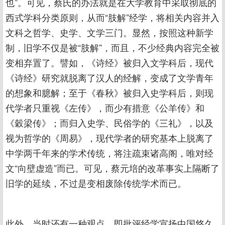
也”。可见，蔡氏的办法就是在大学教育中采取彻底的
西式学科分类原则，从而“肢解”经学，将相关内容并入
文科之哲学、史学、文学三门。显然，按照这种新学
制，旧学不仅是被“肢解”，而且，不少经典内容完全被
变相弃置了。譬如，《诗经》被归入文学科后，现代
《诗经》研究就脱离了汉人的经解，变成了文学青年
的想象和臆解；至于《春秋》被归入史学科后，则现
代学者只重视《左传》，而少有措意《公羊传》和
《穀梁传》；而归入史学、民俗学的《三礼》，以及
视为哲学的《周易》，现代学者的研究基本上脱离了
中学两千年来的学术传统，将注疏束诸高阁，唯对经
文“向壁虚造”而已。可见，蔡元培的改革事实上隔断了
旧学的延续，不过是变相废除传统学术而已。
此外，当时还有一种观点，即批评经学宣扬中国悠久