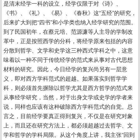
是清末经学一科的设立，经学仅限于对《诗》、
《书》、《礼》、《易》、《春秋》这“五经”的研究，
后来扩大到把“四书”和小学类也纳入经学研究的范围。
到了民国初年，在蔡元培、范源濂等人主导的学制改
革中，正是按照西学的分科，将经学原来包括的内容
分散到哲学、文学和史学这三种西式学科之中，这意
味着以一种不同于传统经学的范式来从事对古代思想
材料的研究。因此，今日经学的复兴尚另有一层意
义，即对西方学科范式的超越。如果落实到哲学学
科，则必须首先摒除以哲学尤其是西方哲学的范式来
从事经学研究，当然，对于出身文学或史学的学者来
说，同样也应该有这种破除西方学科范式的自觉。总
言之，目前经学要真正得到复兴，不仅是在研究对象
上，而且还在研究方法上，都必须超越过去哲学、文
学和哲学的学科局限。从这个角度上讲，我主张“回到