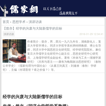
首页
›
思想学术
›
演讲访谈
【曾亦】经学的兴废与大陆新儒学的目标
演讲访谈
2016-01-29 12:34:41
作者简介：曾亦，男，西元一九六九年生，湖南新化人，复
旦大学哲学博士。同济大学哲学系长聘特聘教授、博士生导
师，同济大学中国思想文化研究院、经学研究院院长。兼任
复旦大学儒学文化研究中心副主任，思想史研究中心研究
员、上海儒学研究会副会长。著有《本体与工夫—湖湘学派
研究》《共和与君主——康有为晚期政治思想研究》《春秋
公羊学史》《儒家伦理与中国社会》《从素王到真王：刘逢禄〈春秋〉学研
究》，主编《何谓普世？谁之价值？》等。
经学的兴废与大陆新儒学的目标