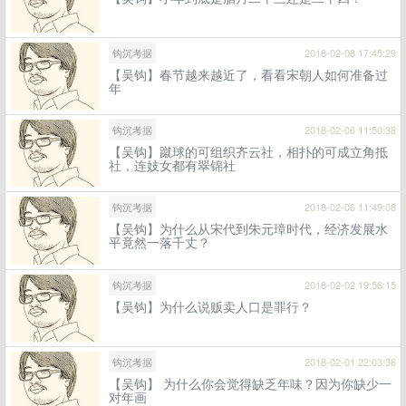
钩沉考据
2018-02-08 17:45:29
【吴钩】春节越来越近了，看看宋朝人如何准备过
年
钩沉考据
2018-02-06 11:50:38
【吴钩】蹴球的可组织齐云社，相扑的可成立角抵
社，连妓女都有翠锦社
钩沉考据
2018-02-06 11:49:08
【吴钩】为什么从宋代到朱元璋时代，经济发展水
平竟然一落千丈？
钩沉考据
2018-02-02 19:56:15
【吴钩】为什么说贩卖人口是罪行？
钩沉考据
2018-02-01 22:03:36
【吴钩】 为什么你会觉得缺乏年味？因为你缺少一
对年画