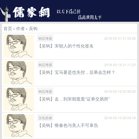
首页
›
作者
›
吴钩
钩沉考据
2018-03-21 21:04:28
【吴钩】宋朝人的个性化签名
钩沉考据
2018-03-19 21:11:23
【吴钩】宝马要是也失控，后果会怎样？
钩沉考据
2018-03-19 20:59:25
【吴钩】走，到宋朝逛逛“证券交易所”
文化杂谈
2018-03-15 20:04:18
【吴钩】惟春色与美人不可辜负