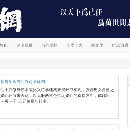
教化
评论观察
当代儒林
年度十大
家文化
纪念追思
生育哲学观与比兴诗学建构
借助比兴修辞艺术或比兴诗学建构来展开或实现，强调男女两性之
等媒介环节来表达，以克服两性色欲无媒介的直接发生，体现出
父—母—子”三元关系的转变。