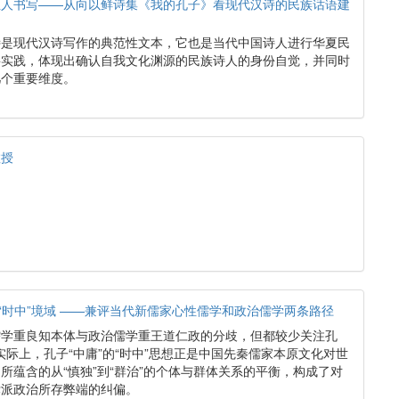
圣人书写——从向以鲜诗集《我的孔子》看现代汉诗的民族话语建
诗是现代汉诗写作的典范性文本，它也是当代中国诗人进行华夏民
要实践，体现出确认自我文化渊源的民族诗人的身份自觉，并同时
几个重要维度。
教授
的“时中”境域 ——兼评当代新儒家心性儒学和政治儒学两条路径
儒学重良知本体与政治儒学重王道仁政的分歧，但都较少关注孔
。实际上，孔子“中庸”的“时中”思想正是中国先秦儒家本原文化对世
所蕴含的从“慎独”到“群治”的个体与群体关系的平衡，构成了对
党派政治所存弊端的纠偏。