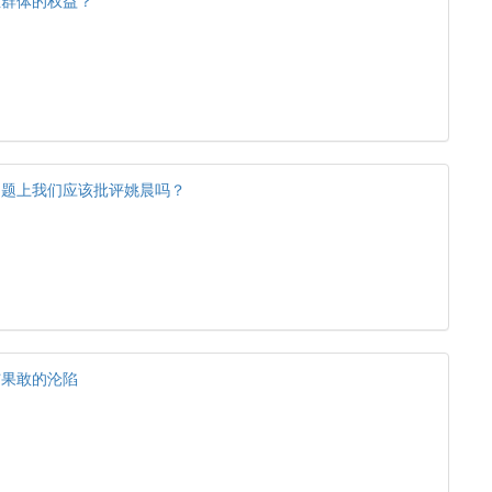
性群体的权益？
问题上我们应该批评姚晨吗？
与果敢的沦陷