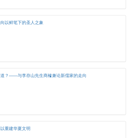
：向以鲜笔下的圣人之象
天道？——与李存山先生商榷兼论新儒家的走向
源以重建华夏文明