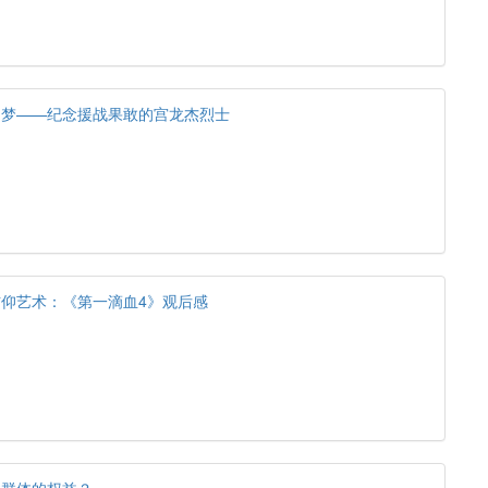
的梦——纪念援战果敢的宫龙杰烈士
仰艺术：《第一滴血4》观后感