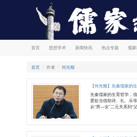
首页
思想学术
新闻快讯
热点专题
儒家
首页
作者
何光顺
【何光顺】先秦儒家的
先秦儒家的生育哲学，
爱欲当借助诗、礼、乐
从“男—女”二元关系到“