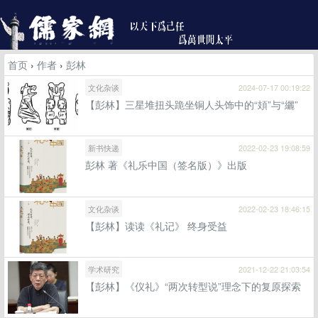
首页
›
作者
›
彭林
文化杂谈
2024-07-17 00:19:22
【彭林】三星堆扭头跪坐铜人头饰中的“頍”与“纚”
新书快递
2022-02-23 19:08:59
彭林 著《礼乐中国（签名版）》出版
文化杂谈
2022-02-23 18:46:15
【彭林】读读《礼记》 终身受益
学术研究
2021-12-22 21:03:54
【彭林】《仪礼》“两次转型说”理念下的复原探索