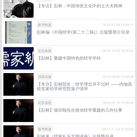
【专访】彭林：中国传统文化中的士大夫精神
新书快递
2019-01-08 15:44:11
彭林编《中国经学(第二十二辑)》出版暨简介目录
文化杂谈
2018-12-03 18:05:31
【彭林】重建中国特色的经学学科
演讲访谈
2018-09-20 14:34:05
【专访】彭林院长：经学理念并不过时 ——内地高
校首家经学研究院落户清华
纪念追思
2018-03-13 19:26:22
【彭林】饶宗颐先生推动经学重建的几件往事
新书快递
2017-11-24 22:03:43
彭林著《儒家礼乐文明讲座》出版暨目录