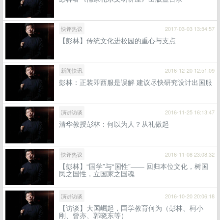
快评热议
2017-03-03 13:54:57
【彭林】传统文化进校园的重心与支点
新闻快讯
2016-12-20 12:51:09
彭林：正装即西服是误解 建议尽快研究设计出国服
演讲访谈
2016-11-25 16:13:47
清华教授彭林：何以为人？从礼做起
快评热议
2016-11-08 23:08:32
【彭林】“国学”与“国性”—— 回归本位文化，树国
民之国性，立国家之国魂
演讲访谈
2016-10-20 20:06:18
【访谈】大国崛起，国学教育何为（彭林、柯小
刚、曾亦、郭晓东等）