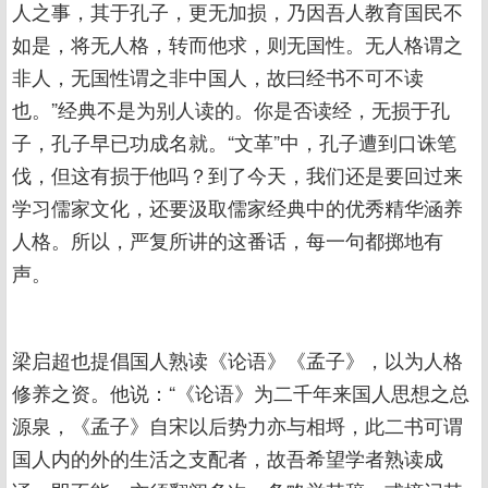
人之事，其于孔子，更无加损，乃因吾人教育国民不
如是，将无人格，转而他求，则无国性。无人格谓之
非人，无国性谓之非中国人，故曰经书不可不读
也。”经典不是为别人读的。你是否读经，无损于孔
子，孔子早已功成名就。“文革”中，孔子遭到口诛笔
伐，但这有损于他吗？到了今天，我们还是要回过来
学习儒家文化，还要汲取儒家经典中的优秀精华涵养
人格。所以，严复所讲的这番话，每一句都掷地有
声。
梁启超也提倡国人熟读《论语》《孟子》，以为人格
修养之资。他说：“《论语》为二千年来国人思想之总
源泉，《孟子》自宋以后势力亦与相埒，此二书可谓
国人内的外的生活之支配者，故吾希望学者熟读成