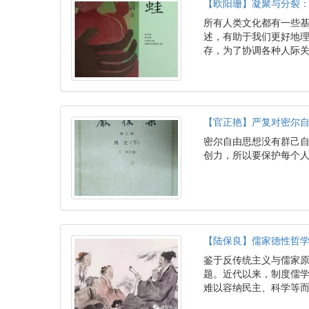
【欧阳珊】凝聚与分裂
所有人类文化都有一些
述，有助于我们更好地
存，为了协调各种人际
【官正艳】严复对密尔
密尔自由思想没有群己
创力，所以要保护每个
【陆保良】儒家德性哲
鉴于反传统主义与儒家
题。近代以来，制度儒
难以容纳民主、科学等