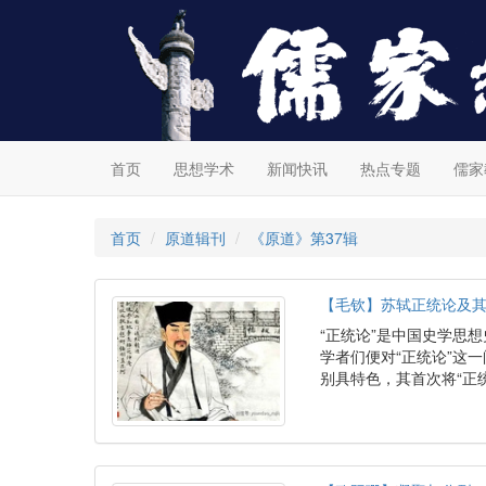
首页
思想学术
新闻快讯
热点专题
儒家
首页
原道辑刊
《原道》第37辑
【毛钦】苏轼正统论及
“正统论”是中国史学思
学者们便对“正统论”这
别具特色，其首次将“正