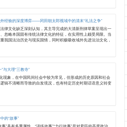
外经验的深度博弈——冈田朝太郎视域中的清末“礼法之争”
统法律文化缺乏深刻认知，其主导完成的大清新刑律草案呈现出一
明、忽略本国固有传统法律文化的特征，在实用性上颇受局限。当
尊重我国法治历史与现实国情，同时积极吸收域外先进法治文化，
。
”与大理“三教寺”
文化现象，在中国民间社会中较为常见，但形成的历史原因和社会
教逻辑不清晰而导致的自发境况，也有特定历史时期话语意义转变
中的“故事”
事”具有多重属性，“详练故事”“力行故事”是对君臣的高度政治