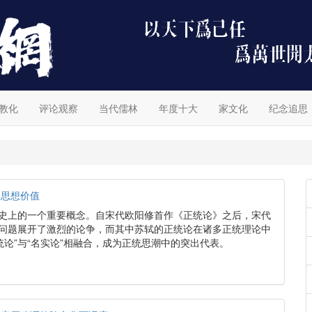
教化
评论观察
当代儒林
年度十大
家文化
纪念追思
其思想价值
想史上的一个重要概念。自宋代欧阳修首作《正统论》之后，宋代
一问题展开了激烈的论争，而其中苏轼的正统论在诸多正统理论中
统论”与“名实论”相融合，成为正统思潮中的突出代表。