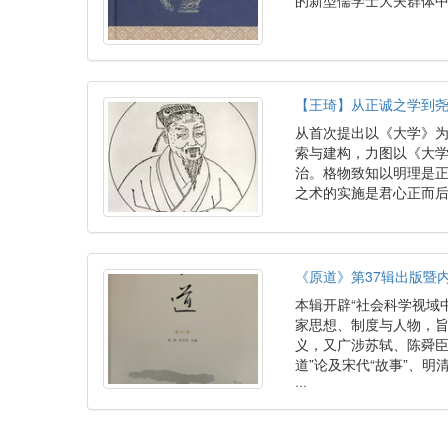
的新型儒学士大夫群体中
【王琦】从正诚之学到
从首次提出以《大学》为
索与建构，力图以《大学
治。格物致知以明理是
之术的实施是君心正而后
《原道》第37辑出版暨
本辑开辟“社会科学视域
家思想、制度与人物，旨
义，又广涉苏轼、陈舜臣
道”论及宋代“故事”、明
···