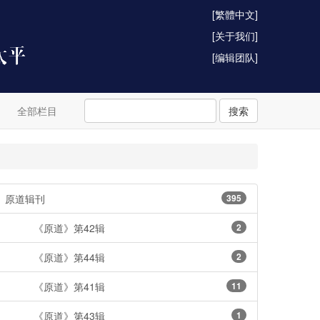
[繁體中文]
[关于我们]
[编辑团队]
全部栏目
搜索
原道辑刊
395
《原道》第42辑
2
《原道》第44辑
2
《原道》第41辑
11
《原道》第43辑
1