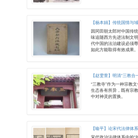
【杨本娟】传统国情与域
因冈田朝太郎对中国传
味追随西方先进法制文
代中国的法治建设必须
如此方能取得有效成果
【赵雯萱】明清“三教合一
“三教寺”作为一种宗教
生态各有所异，既有宗
中对神灵的置换。
【喻平】论宋代法律体系
宋代政治法律体系中的“故