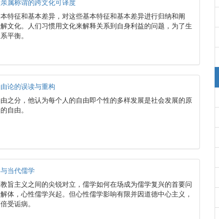
：亲属称谓的跨文化可译度
基本特征和基本差异，对这些基本特征和基本差异进行归纳和阐
理解文化。人们习惯用文化来解释关系到自身利益的问题，为了生
关系平衡。
自由论的误读与重构
自由之分，他认为每个人的自由即个性的多样发展是社会发展的原
人的自由。
学与当代儒学
原教旨主义之间的尖锐对立，儒学如何在场成为儒学复兴的首要问
学解体，心性儒学兴起。但心性儒学影响有限并因道德中心主义，
而倍受诟病。