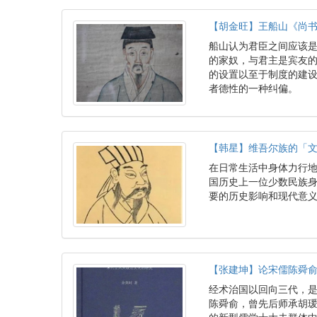
【胡金旺】王船山《尚
船山认为君臣之间应该
的家奴，与君主是宾友
的设置以至于制度的建
者德性的一种纠偏。
【韩星】维吾尔族的「
在日常生活中身体力行
国历史上一位少数民族
要的历史影响和现代意
【张建坤】论宋儒陈舜俞
经术治国以回向三代，是
陈舜俞，曾先后师承胡瑗