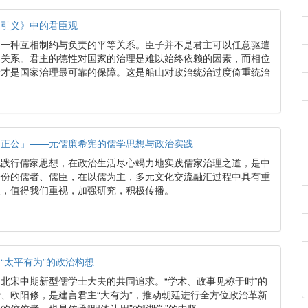
书引义》中的君臣观
是一种互相制约与负责的平等关系。臣子并不是君主可以任意驱遣
的关系。君主的德性对国家的治理是难以始终依赖的因素，而相位
设才是国家治理最可靠的保障。这是船山对政治统治过度倚重统治
文正公」——元儒廉希宪的儒学思想与政治实践
地践行儒家思想，在政治生活尽心竭力地实践儒家治理之道，是中
身份的儒者、儒臣，在以儒为主，多元文化交流融汇过程中具有重
义，值得我们重视，加强研究，积极传播。
“太平有为”的政治构想
北宋中期新型儒学士大夫的共同追求。“学术、政事见称于时”的
、欧阳修，是建言君主“大有为”，推动朝廷进行全方位政治革新