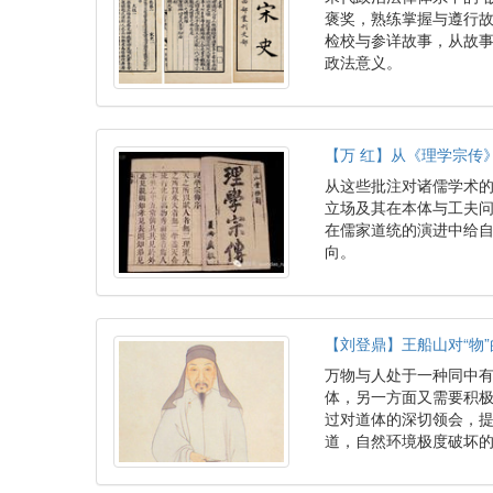
褒奖，熟练掌握与遵行
检校与参详故事，从故
政法意义。
【万 红】从《理学宗传
从这些批注对诸儒学术
立场及其在本体与工夫
在儒家道统的演进中给
向。
【刘登鼎】王船山对“物
万物与人处于一种同中
体，另一方面又需要积极
过对道体的深切领会，
道，自然环境极度破坏