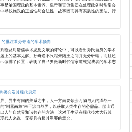
故事是治国理政的基本素养。皇帝和官僚集团在处理政务时常常会
事中寻找施政的正当性与合法性，故事因而具有实质性的宪法、行
》的批注看孙奇逢的学术倾向
的判断及对诸儒学术思想文献的评论中，可以看出孙氏自身的学术
问题上的基本见解。孙奇逢不只程朱陆王之间并无分轩轾，而且还
自己编排了位置，表明了自己要做新时代儒家道统完成者的学术志
”的领会及其现代启示
有异、异中有同的关系之中，人一方面要领会万物与人的浑然一
的“制器尚象”来干涉自然界，以获取人类生存的必需品。船山通
提出人与自然界和谐共存的方法，这对于生活在现代技术大行其
的现代人来说，无疑具有极其重要的意义。