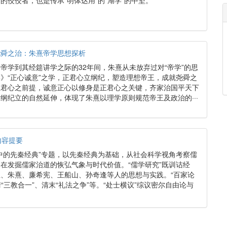
的佼佼者，也是传承“明体达用”的“湖学”的中坚。
尧舜之治：朱熹帝学思想探析
帝学到其经筵讲学之际的32年间，朱熹从未放弃过对“帝学”的思
》“正心诚意”之学，正君心立纲纪，塑造理想帝王，成就尧舜之
正君心之前提，诚意正心以修身是正君心之关键，齐家治国平天下
纲纪立的自然延伸，体现了朱熹以理学原则规范帝王及政治的···
内容提要
中的先秦经典”专题，以先秦经典为基础，从社会科学视角考察儒
在发掘儒家治道的恢弘气象与时代价值。“儒学研究”既训诂经
、朱熹、廉希宪、王船山、孙奇逢等人的思想与实践。“百家论
清“三教合一”、清末“礼法之争”等。“处士横议”综议密尔自由论与