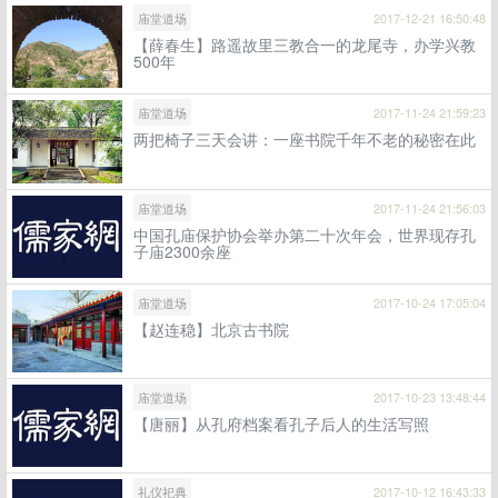
庙堂道场
2017-12-21 16:50:48
【薛春生】路遥故里三教合一的龙尾寺，办学兴教
500年
庙堂道场
2017-11-24 21:59:23
两把椅子三天会讲：一座书院千年不老的秘密在此
庙堂道场
2017-11-24 21:56:03
中国孔庙保护协会举办第二十次年会，世界现存孔
子庙2300余座
庙堂道场
2017-10-24 17:05:04
【赵连稳】北京古书院
庙堂道场
2017-10-23 13:48:44
【唐丽】从孔府档案看孔子后人的生活写照
礼仪祀典
2017-10-12 16:43:33