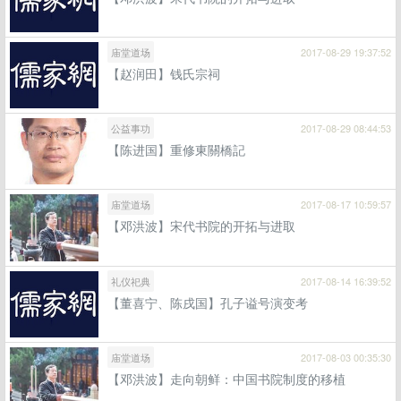
庙堂道场
2017-08-29 19:37:52
【赵润田】钱氏宗祠
公益事功
2017-08-29 08:44:53
【陈进国】重修東關橋記
庙堂道场
2017-08-17 10:59:57
【邓洪波】宋代书院的开拓与进取
礼仪祀典
2017-08-14 16:39:52
【董喜宁、陈戌国】孔子谥号演变考
庙堂道场
2017-08-03 00:35:30
【邓洪波】走向朝鲜：中国书院制度的移植