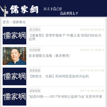
首页
›
儒家教化
意义理论
2018-01-20 00:09:12
【黄春慧】管理学视角下“中庸之道”的现代转化与
运用
礼仪祀典
2018-01-14 19:53:13
宣圣颂暨文成颂（蒋庆整理）
庙堂道场
2017-12-27 20:14:05
【陈勃文、任丽】民间祠堂是如何兴起的
庙堂道场
2017-12-26 23:21:22
“姑苏问善——2017年传统公益研习会”在苏州开展