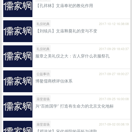
【孔祥林】文庙奉祀的教化作用
礼仪祀典
2017-10-12 16:38:08
【刘续兵】文庙释奠礼的变与不变
礼仪祀典
2017-09-29 18:43:37
服章之美礼仪之大：古人穿什么衣服祭孔
公益事功
2017-09-27 18:00:27
博鳌儒商榜评估体系
庙堂道场
2017-09-25 16:00:08
兴“百姓国学” 打造有生命力的北京文化地标
庙堂道场
2017-09-02 00:08:19
【邓洪波】宋代书院的开拓与进取