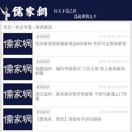
首页
›
热点专题
›
家风家训
家风家训
2016-08-30 14:01:05
绍兴家谱馆馆藏家谱达600多种 市民可去查阅家谱
家风家训
2016-08-29 22:21:26
福建福州：编印书籍展示“三坊七巷”名人家风家训
精髓
家风家训
2016-08-29 22:19:31
浙江温州：家风家训馆开馆迎客 干部与家属上门学
廉
家风家训
2016-08-29 22:08:20
【曹海东、郭笑】清儒名字训诂撷谈