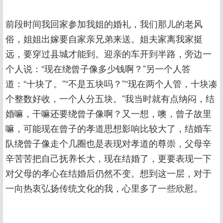
前段时间我回家参加我姐的婚礼，我们那儿的老风
俗，姐姐出嫁要自家亲兄弟来送。姐夫家离我家挺
远，要穿过县城才能到。迎亲的车开到半路，旁边一
个人说：“现在绕曾子像多少钱啊？”另一个人答
道：“十块了。”“不是五块吗？”“现在两个人管，十块凑
个整数好收，一个人分五块。”我当时就有点纳闷，结
婚嘛，干嘛还要绕曾子像啊？又一想，噢，曾子故里
嘛，可能现在曾子的孝道思想影响比较大了，结婚车
队绕曾子像走个几圈也是表现对孝道的尊崇，父母辛
辛苦苦把自己抚养长大，现在结婚了，更要表现一下
对父母的孝心在结婚后仍然不变。想到这一层，对于
一向热衷弘扬传统文化的我，心里多了一些欣慰。