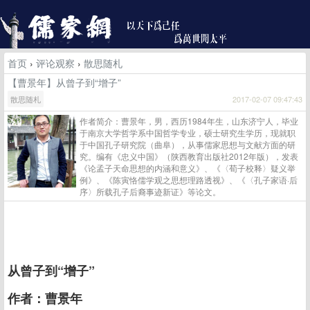
首页
›
评论观察
›
散思随札
【曹景年】从曾子到“增子”
散思随札
2017-02-07 09:47:43
作者简介：曹景年，男，西历1984年生，山东济宁人，毕业
于南京大学哲学系中国哲学专业，硕士研究生学历，现就职
于中国孔子研究院（曲阜），从事儒家思想与文献方面的研
究。编有《忠义中国》（陕西教育出版社2012年版），发表
《论孟子天命思想的内涵和意义》、《〈荀子校释〉疑义举
例》、《陈寅恪儒学观之思想理路透视》、《〈孔子家语·后
序〉所载孔子后裔事迹新证》等论文。
从曾子到“增子”
作者：曹景年