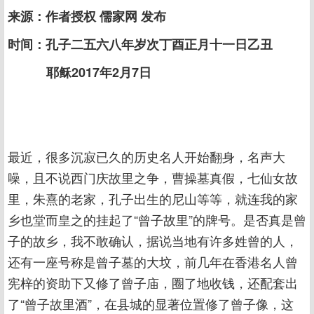
来源：作者授权 儒家网 发布
时间：孔子二五六八年岁次丁酉正月十一日乙丑
耶稣2017年2月7日
最近，很多沉寂已久的历史名人开始翻身，名声大
噪，且不说西门庆故里之争，曹操墓真假，七仙女故
里，朱熹的老家，孔子出生的尼山等等，就连我的家
乡也堂而皇之的挂起了“曾子故里”的牌号。是否真是曾
子的故乡，我不敢确认，据说当地有许多姓曾的人，
还有一座号称是曾子墓的大坟，前几年在香港名人曾
宪梓的资助下又修了曾子庙，圈了地收钱，还配套出
了“曾子故里酒”，在县城的显著位置修了曾子像，这