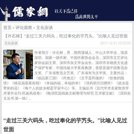
首页
›
评论观察
›
文化杂谈
【许石林】“走过三关六码头，吃过奉化的芋艿头。”比喻人见过世面
文化杂谈
2017-12-21 22:23:23
作者简介：许石林，男，陕西蒲城人，中山大学毕业，现居
深圳。国家一级作家、中国作家协会会员，深圳市文艺评论
家协会副主席、深圳市杂文学会会长、深圳市非物质文化遗
产保护专家、中国传媒大学客座教授，曾获首届中国鲁迅杂
文奖、广东省鲁迅文艺奖、广东省有为文学奖。主要作品：
《损品新三国》《尚食志》《文字是药做的》《饮食的隐
情》《桃花扇底看前朝》《幸福的福，幸福的幸》《清风明月旧襟怀》《故乡是
带刺的花》《每个人的故乡都是宇宙中心》等。主编丛书《近代学术名家散佚学
术著作丛刊·民族风俗卷》《晚清民国戏曲文献整理与研究·艺术家文献》《深圳杂
文丛书·第一辑》。
“走过三关六码头，吃过奉化的芋艿头。”比喻人见过
世面