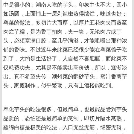
中是很小的；湖南人吃的芋头，印象中也不大，圆小
如汤圆，上面铺上一层剁辣椒蒸得绵烂，味道也好；
粤菜的做法，多切片大而厚，以厚片五花肉夹而蒸至
肉烂芋糯，是为香芋扣肉，夹一块，无论肉片或芋
头，必须塞满口腔，至几乎满溢，才能咀嚼出那种浓
郁的香味。不过近年来此菜已经很少能在粤菜馆子吃
到了，大约是生活好了，人自然不喜肥腻，而此菜不
仅耗费功夫，尤其是不能卖出高价钱，所以，逐渐淡
出。真不希望失传；潮州菜的翻砂芋头、蜜汁番薯芋
头，家庭制作，似乎繁琐，只有上酒楼能吃到。
奉化芋头的吃法很多，但最简单，也最能品尝到芋头
品质的，恐怕还是最简单的烹制，即切片隔水蒸熟，
蘸绵白糖是极美的吃法，入口无丝无筋，绵密无碍，