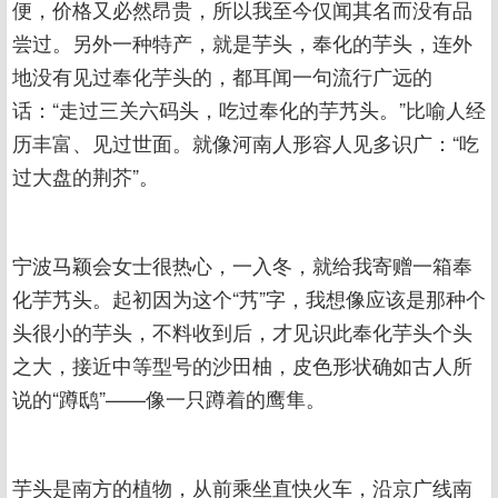
便，价格又必然昂贵，所以我至今仅闻其名而没有品
尝过。另外一种特产，就是芋头，奉化的芋头，连外
地没有见过奉化芋头的，都耳闻一句流行广远的
话：“走过三关六码头，吃过奉化的芋艿头。”比喻人经
历丰富、见过世面。就像河南人形容人见多识广：“吃
过大盘的荆芥”。
宁波马颖会女士很热心，一入冬，就给我寄赠一箱奉
化芋艿头。起初因为这个“艿”字，我想像应该是那种个
头很小的芋头，不料收到后，才见识此奉化芋头个头
之大，接近中等型号的沙田柚，皮色形状确如古人所
说的“蹲鸱”——像一只蹲着的鹰隼。
芋头是南方的植物，从前乘坐直快火车，沿京广线南