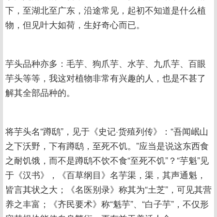
下，至湖北至广东，沿途常见，起初不知道是什么植
物，但见叶大如荷，生好奇心而已。
芋头品种亦多：毛芋、狗爪芋、水芋、九爪芋、百眼
芋头等等，我这对植物非常有兴趣的人，也是不甚了
解其全部品种的。
将芋头名“蹲鸱”，见于《史记·货殖列传》：“吾闻岷山
之下沃野，下有蹲鸱，至死不饥。”应当是说这东西食
之耐饥饿，而不是蹲鸱不饮不食“至死不饥”？“芋魁”见
于《汉书》，《百草纲目》名芋渠，渠，其声通魁，
皆言其状之大；《名医别录》称其为“土芝”，可见其营
养之丰富；《齐民要术》称“魁芋”、“白子芋”，不仅形