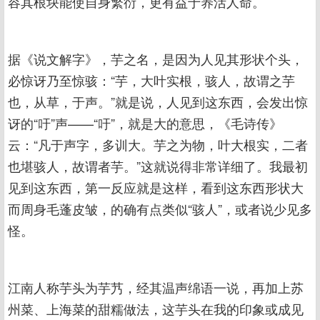
容其根块能使自身繁衍，更有益于养活人命。
据《说文解字》，芋之名，是因为人见其形状个头，
必惊讶乃至惊骇：“芋，大叶实根，骇人，故谓之芋
也，从草，于声。”就是说，人见到这东西，会发出惊
讶的“吁”声——“吁”，就是大的意思，《毛诗传》
云：“凡于声字，多训大。芋之为物，叶大根实，二者
也堪骇人，故谓者芋。”这就说得非常详细了。我最初
见到这东西，第一反应就是这样，看到这东西形状大
而周身毛蓬皮皱，的确有点类似“骇人”，或者说少见多
怪。
江南人称芋头为芋艿，经其温声绵语一说，再加上苏
州菜、上海菜的甜糯做法，这芋头在我的印象或成见