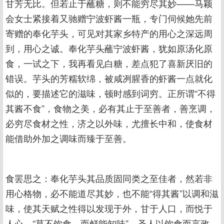
甘芳无比。但若止于蘸糖，则不能穷尽其妙——马颖
会女士紧接着又驰赠宁波虾酱一瓶，专门伺候她先前
寄赠的奉化芋头，可见对其家乡特产的用心之深远周
到，用心之诚。奉化芋头蘸宁波虾酱，犹如原汤化原
食，一试之下，我再看见白糖，差点犯了喜新厌旧的
错误。芋头的芳糯软绵，被咸冽腥香的虾酱一点就化
似的，要描述它的滋味，顿时感到词穷。正所谓“不得
其酱不食”，食物之美，必有其止于至善者，善烹调，
必穷尽食材之性，济之以外味，尤擅长中和，使食材
能借助外加之调味而臻于至善。
食罢思之：奉化芋头其品质固同类之至佳者，然若非
用心格物，必不能道尽其妙，也不能“得其酱”以调和滋
味，使其天赋之性得以发现于外，甘于人口，而悦于
人心。“莫不饮食，而鲜能知味”，圣人以饮食而言政