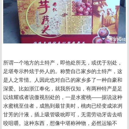
所谓一个地方的土特产，即他处所无，或优于别处，
足堪夸示矜炫于外人的。称赞自己家乡的土特产，这
是人之常情。人因此也对自己的家乡多了一种自豪和
深爱。比如浙江奉化，就我所仅知，有两种特产是足
以炫耀或者说傲视别处的，一是水蜜桃——据说这种
水蜜桃至佳者，成熟到最甘美时，桃肉已经变成浓冽
甘芳的汁液，插上吸管吸吮即可，无需劳动牙齿去啃
咬咀嚼。这种东西，想像中堪称神物，必然运输不