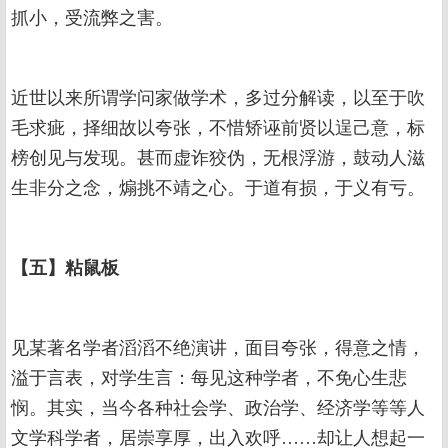
抓小，受流弊之害。
近世以来所谓学问家做学术，多过分解读，以至于吹
毛求疵，择细故以夸张，不惜矫诬前贤以逞己意，标
榜创见与发现。甚而虚诈狡伪，无根浮游，鼓动人滋
生非分之念，煽挑不靖之心。于道有损，于义有亏。
【五】粘鼠板
见某著名学者滔滔不绝演讲，面目夸张，得意之情，
溢于言表，对学生言：每见这种学者，不免心生悲
悯。其实，当今各种社会学、政治学、经济学等等人
文学科学者，居崇享厚，出入欢呼……却让人想起一