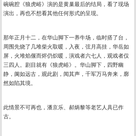
碗碗腔《狼虎峪》演的是黄巢最后的结局，看了现场
演出，再也不想看其他任何形式的呈现。
那年正月十二，在华山脚下一养牛场，临时搭了台，
周围先烧了几堆柴火取暖，入夜，弦月高挂，华岳如
屏，火堆焰偃而烬仍炽暖，演戏者六七人，观戏者仅
三四人。剧目就有《狼虎峪》。华山脚下，四野幽
静，阒如远古，观此剧，闻其声，千军万马奔来，廓
然如陷其境。
此情景不可再也，潘京乐、郝炳黎等老艺人具已作
古。