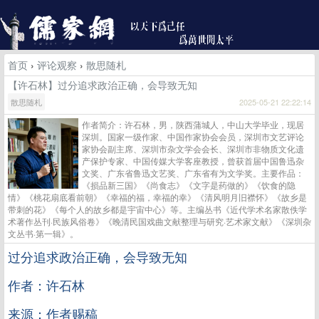
首页
›
评论观察
›
散思随札
【许石林】过分追求政治正确，会导致无知
散思随札
2025-05-21 22:22:14
作者简介：许石林，男，陕西蒲城人，中山大学毕业，现居
深圳。国家一级作家、中国作家协会会员，深圳市文艺评论
家协会副主席、深圳市杂文学会会长、深圳市非物质文化遗
产保护专家、中国传媒大学客座教授，曾获首届中国鲁迅杂
文奖、广东省鲁迅文艺奖、广东省有为文学奖。主要作品：
《损品新三国》《尚食志》《文字是药做的》《饮食的隐
情》《桃花扇底看前朝》《幸福的福，幸福的幸》《清风明月旧襟怀》《故乡是
带刺的花》《每个人的故乡都是宇宙中心》等。主编丛书《近代学术名家散佚学
术著作丛刊·民族风俗卷》《晚清民国戏曲文献整理与研究·艺术家文献》《深圳杂
文丛书·第一辑》。
过分追求政治正确，会导致无知
作者：许石林
来源：作者赐稿