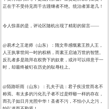
正在于不受待见而千古踵继者不绝。统治者算老几！
令人惊喜的是，评论区随机出现了精彩的留言——
@易术之王老师（山东）：隋文帝感慨素王胜人王，
人王执掌世间一时的权柄，而素王启迪万世的智慧。
反孔者多是跪拜在权势下的奴隶，或许可以得意于一
时，却最终被钉在历史的耻辱柱上。
@陌路听雨（山东）：孔夫子说：君子疾没世而名不
称焉。有太多的污化孔子者不过是蜉蝣一样的存在，
而孔子如日月光照中华！圣者不污，不怕小人之污，
怕弘道而不勤焉！