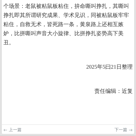
个场景：老鼠被粘鼠板粘住，拚命嘶叫挣扎，其嘶叫
挣扎即其所谓研究成果、学术见识，同被粘鼠板牢牢
粘住，自救无术，皆死路一条，黄泉路上还相互嫉
妒，比拼嘶叫声音大小旋律、比拼挣扎姿势高下美
丑。
2025年5曰21日整理
责任编辑：近复
← 上一篇
下一篇 →