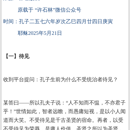
原载于 “许石林”微信公众号
时间：孔子二五七六年岁次乙巳四月廿四日庚寅
耶稣2025年5月21日
【一】待见
收到平台提问：孔子生前为什么不受统治者待见？
某答曰——所以孔夫子说：“人不知而不愠，不亦君子
乎！”世情如此，智者远瞻，而愚庸短视，是以小人闻
道而大笑。不受待见是千古圣贤的宿命。再者，以受
不受待见为荣辱，是庸人价值。圣贤之所以为圣贤，