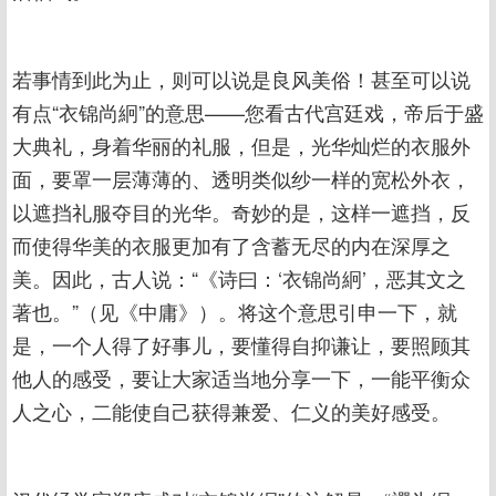
若事情到此为止，则可以说是良风美俗！甚至可以说
有点“衣锦尚絅”的意思——您看古代宫廷戏，帝后于盛
大典礼，身着华丽的礼服，但是，光华灿烂的衣服外
面，要罩一层薄薄的、透明类似纱一样的宽松外衣，
以遮挡礼服夺目的光华。奇妙的是，这样一遮挡，反
而使得华美的衣服更加有了含蓄无尽的内在深厚之
美。因此，古人说：“《诗曰：‘衣锦尚絅’，恶其文之
著也。”（见《中庸》）。将这个意思引申一下，就
是，一个人得了好事儿，要懂得自抑谦让，要照顾其
他人的感受，要让大家适当地分享一下，一能平衡众
人之心，二能使自己获得兼爱、仁义的美好感受。