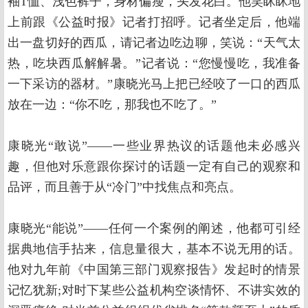
袖T恤、浅色裤子，身材偏瘦，头发花白。他笑眯眯地
上前跟《公益时报》记者打招呼。记者坐定后，他端
出一盘切好的西瓜，请记者边吃边聊，笑说：“天气太
热，吃块西瓜解解暑。”记者说：“您慢慢吃，我准备
一下采访的器材。”康晓光马上把已经咬了一口的西瓜
放在一边：“你不吃，那我也不吃了。”
康晓光“敢说”——一些业界热议的话题他未必感兴
趣，但他对乐意跟你探讨的话题一定有自己的观察和
品评，而且善于从“冷门”中找焦点和亮点。
康晓光“能说”——任何一个案例的阐述，他都可引经
据典地信手拈来，信息量很大，基本不说无用的话。
他对九年前《中国第三部门观察报告》发起时的情景
记忆犹新;对时下某些公益机构空谈情怀、不讲实效的