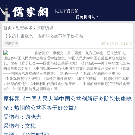
首页
›
思想学术
›
演讲访谈
【专访】康晓光：热闹的公益不等于好公益
演讲访谈
2019-07-30 10:28:13
作者简介：康晓光，男，西元一九六三年生，辽宁沈阳人。
现任职中国人民大学公共管理学院教授、中国人民大学中国公益创新研究院院
长。著有《君子社会——国家与社会关系研究》《阵地战——关于中华文化复兴
的葛兰西式分析》《中国归来——当代中国大陆文化民族主义运动研究》《仁政
——中国政治发展的第三条道路》《起诉——为了李思怡的悲剧不再重演》
《NGOs扶贫行为研究》《法伦功事件透视》《权力的转移——转型时期中国权
力格局的变迁》《地球村时代的粮食供给策略——中国的粮食国际贸易与粮食安
全》《中国贫困与反贫困理论》等。
原标题《中国人民大学中国公益创新研究院院长
康晓
光：
热闹的公益不等于好公益》
受访者：康晓光
采访者：文梅