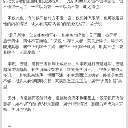
以把发言者的脏腑心眼披沥出来了，足以判断对方值不值得交往，值
不值得一见了。一言以为智，一言以为不智，此之谓也。
不仅此也，有时候即使对方不发一言，仅凭神态眼睛，也可以透露
他的内在情况，让人看清其“内容”的深浅优劣了。孟子说：
“君子所性，仁义礼智根于心，其生色也睟然，见于面，盎于背，
施于四体，四体不言而喻。” 又说：“存乎人者，莫良於眸子。眸子不
能掩其恶。胸中正则眸子了焉，胸中不正则眸子眊焉。听其言也，观
其眸子，人焉廋哉！”
学识、智慧、道德三者原则上成正比，即学识越好智慧越深，智慧
越深道德越高。有学识而没智慧者，终究是学识不足，很多人貌似见
多识广，其实肤杂浅薄，博而不渊；有智慧而没道德者，终究是智慧
不够，很多人貌似聪明机智，其实殊乏正见正见，属于“大愚如智”类
型。
另外，有道德而没智慧者，道德终究高不到那里去；没学识而有智
慧者，如不识字的山野村夫慧能，属于特殊情况，慧能后来成为大宗
师，学识也很高了。
三