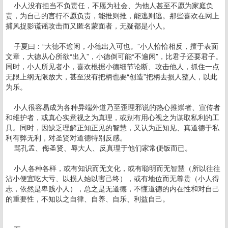
小人没有担当不负责任，不愿为社会、为他人甚至不愿为家庭负
责，为自己的言行不愿负责，能推则推，能逃则逃。那些喜欢在网上
捕风捉影谎谣攻击而又匿名蒙面者，无疑都是小人。
子夏曰：“大德不逾闲，小德出入可也。”小人恰恰相反，擅于表面
文章，大德从心所欲“出入”，小德倒可能“不逾闲”，比君子还要君子。
同时，小人所见者小，喜欢根据小德细节论断、攻击他人，抓住一点
无限上纲无限放大，甚至没有把柄也要“创造”把柄去损人整人，以此
为乐。
小人很容易成为各种异端外道乃至歪理邪说的热心推崇者、宣传者
和维护者，或真心实意视之为真理，或别有用心视之为谋取私利的工
具。同时，因缺乏理解正知正见的智慧，又认为正知见、真道德于私
利有弊无利，对圣贤对道德特别反感。
骂孔孟、侮圣贤、辱大人、反真理于他们家常便饭而已。
小人各种各样，或有知识而无文化，或有聪明而无智慧（所以往往
沾小便宜吃大亏、以损人始以害己终），或有地位而无尊贵（小人得
志，依然是卑贱小人），总之是无道德，不懂道德的内在性和对自己
的重要性，不知以之自律、自养、自乐、利益自己。