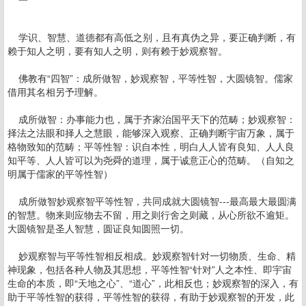
学识、智慧、道德都有高低之别，且有真伪之异，要正确判断，有
赖于知人之明，要有知人之明，则有赖于妙观察智。
佛教有“四智”：成所做智，妙观察智，平等性智，大圆镜智。儒家
借用其名相另予理解。
成所做智：办事能力也，属于齐家治国平天下的范畴；妙观察智：
择法之法眼和择人之慧眼，能够深入观察、正确判断宇宙万象，属于
格物致知的范畴；平等性智：识自本性，明白人人皆有良知、人人良
知平等、人人皆可以为尧舜的道理，属于诚意正心的范畴。（自知之
明属于儒家的平等性智）
成所做智妙观察智平等性智，共同成就大圆镜智---最高最大最圆满
的智慧。物来则应物去不留，用之则行舍之则藏，从心所欲不逾矩。
大圆镜智是圣人智慧，圆证良知圆照一切。
妙观察智与平等性智相反相成。妙观察智针对一切物质、生命、精
神现象，包括各种人物及其思想，平等性智“针对”人之本性、即宇宙
生命的本质，即“天地之心”、“道心”，此相反也；妙观察智的深入，有
助于平等性智的获得，平等性智的获得，有助于妙观察智的开发，此