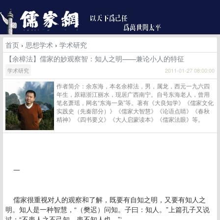
首页
›
思想学术
›
学术研究
【余樟法】儒家的妙观察智：知人之明——兼论小人的特征
学术研究
2011-01-27 08:00:00
作者简介：余东海，本名余樟法，男，属龙，西元一九六四
年生，原籍浙江丽水，现居广西南宁。自号东海老人，曾用
笔名萧瑶，网名“东海一枭”等。著有《大良知学》《儒家文化
实践史（先秦部分）》《儒家大智慧》《论语点睛》《春秋
精神》《四书要义》《大人启蒙读本》《儒家法眼》等。
一
儒家很重视对人的观察和了解，既要有自知之明，又要有知人之
明。知人是一种智慧，“（樊迟）问知。子曰：知人。”上篇孔子又说
过：“不患人之不己知，患不知人也。”‘