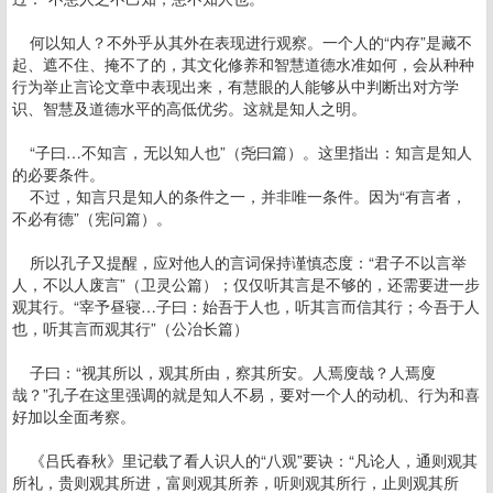
何以知人？不外乎从其外在表现进行观察。一个人的“内存”是藏不
起、遮不住、掩不了的，其文化修养和智慧道德水准如何，会从种种
行为举止言论文章中表现出来，有慧眼的人能够从中判断出对方学
识、智慧及道德水平的高低优劣。这就是知人之明。
“子曰…不知言，无以知人也”（尧曰篇）。这里指出：知言是知人
的必要条件。
不过，知言只是知人的条件之一，并非唯一条件。因为“有言者，
不必有德”（宪问篇）。
所以孔子又提醒，应对他人的言词保持谨慎态度：“君子不以言举
人，不以人废言”（卫灵公篇）；仅仅听其言是不够的，还需要进一步
观其行。“宰予昼寝…子曰：始吾于人也，听其言而信其行；今吾于人
也，听其言而观其行”（公冶长篇）
子曰：“视其所以，观其所由，察其所安。人焉廋哉？人焉廋
哉？”孔子在这里强调的就是知人不易，要对一个人的动机、行为和喜
好加以全面考察。
《吕氏春秋》里记载了看人识人的“八观”要诀：“凡论人，通则观其
所礼，贵则观其所进，富则观其所养，听则观其所行，止则观其所