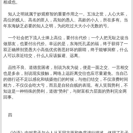
相成也。
知人之明就属于妙观察智的重要作用之一。五浊之世，人心大坏，
高位的贱人、高名的匪人，高知的愚人、高龄的小人，所在多有。当
年东海缺乏必要的知人之明，为此吃过大大小小无数的亏。
一个社会把下流人士捧上高位，要付出代价；一个人把无耻之徒当
做朋友，也要付出代价。幸运的是，东海托孔孟的福，终于获得了一
双正确辨别贤愚大小高低优劣善恶好坏的眼睛，终于能够洞察，什么
人可以亲近结交，什么人应该躲避、远离。
品性不良、道德贫困者，别说为友为徒，便是一面之交、一言相交
也是多余，别说现实接触，网络上远距离交往也应尽量避免。当自己
的德行还不足以感化和镇摄他们的时候，与他们结交，不仅浪费时间
精力，不仅仅会吃大亏，而且是自轻自贱的表现。有人笑我势利，不
知这是一种特殊的势利，道德“势利”，与财富权力层面的势利完全两
回事。
四
《论语》中对君子与小人从不同方面和角度进行描述，体现了孔子