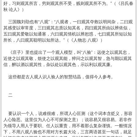
好，习则观其所言，穷则观其所不受，贱则观其所不为。”（《吕氏春
秋·论人》）
三国魏刘劭也有“八观”：“八观者，一曰观其夺救以明间杂，二曰观
其感变以审常度，三曰观其志质以知其名，四曰观其所由以辨依似，
五曰观其爱敬以知通塞，六曰观其情机以辨恕惑，七曰观其所短以知
所长，八曰观其聪明以知所达。”（《人物志·八观》）
《庄子》里也提出了一个观人模型，叫“八验”：远使之以观其忠，
近使之以观其敬，烦使之以观其能，猝问之以观其智，急与期以观其
信，醉以酒以观其性，杂以处以观其色，示以利以观其廉。
这些都是古人观人识人验人的智慧结晶，值得今人参考。
二
要认识一个人，说难很难，所谓人心叵测（这个词本含贬义，形容
人心险恶。这里仅为人心不可探测之意）；说容易又很容易。若非作
为领导人用人于要职、任人以重责，用不着那么复杂谨慎。一般情况
下，不用八观八验也不用对方长篇大论，三言两语甚至一句话，就足