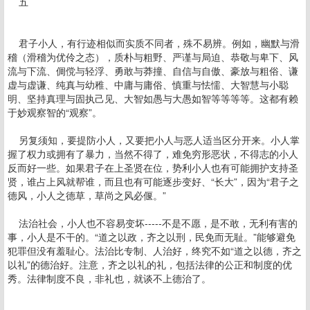
五
君子小人，有行迹相似而实质不同者，殊不易辨。例如，幽默与滑
稽（滑稽为优伶之态），质朴与粗野、严谨与局迫、恭敬与卑下、风
流与下流、倜傥与轻浮、勇敢与莽撞、自信与自傲、豪放与粗俗、谦
虚与虚谦、纯真与幼稚、中庸与庸俗、慎重与怯懦、大智慧与小聪
明、坚持真理与固执己见、大智如愚与大愚如智等等等等。这都有赖
于妙观察智的“观察”。
另复须知，要提防小人，又要把小人与恶人适当区分开来。小人掌
握了权力或拥有了暴力，当然不得了，难免穷形恶状，不得志的小人
反而好一些。如果君子在上圣贤在位，势利小人也有可能拥护支持圣
贤，谁占上风就帮谁，而且也有可能逐步变好、“长大”，因为“君子之
德风，小人之德草，草尚之风必偃。”
法治社会，小人也不容易变坏-----不是不愿，是不敢，无利有害的
事，小人是不干的。“道之以政，齐之以刑，民免而无耻。”能够避免
犯罪但没有羞耻心。法治比专制、人治好，终究不如“道之以德，齐之
以礼”的德治好。注意，齐之以礼的礼，包括法律的公正和制度的优
秀。法律制度不良，非礼也，就谈不上德治了。