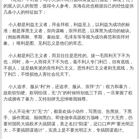
的观人识人的智慧，值得今人参考。东海在此也根据自己的经惗提供
几条小人的特征如下：
小人都是利益主义者，拜金拜权，利益至上，以利益为成功的标
准；都是厚黑主义者，崇尚谋略，崇拜邪恶，以厚黑为成功的秘诀。
（例如将商鞅、李斯、秦始皇、毛泽东等等视为成功典范和崇拜对
象。）唯利是图、见利忘义是他们的常态。
小人都是利己主义者，而且往往是恶性的。拔一毛而利天下不为
也，同时，杀一人而得天下不为也，毫不利人专门利己，但有底线，
不损人，这是杨朱派的良性利己主义。恶性利己主义者则无底线，为
了利己，不惜损他人害社会坑天下。
小人追求、服从“利”外，还追求、服从、崇拜“力”：权力和暴力，
故欺软怕硬、欺弱怕强，无“力”的时候特别低三下四，一旦掌握了权
力或拥有了暴力，又特别肆无忌惮唯我独尊。
小人不论有“力”无“力”，都喜欢搞小动作，写黑信、告黑状、下黑
手、操作黑箱、颠倒黑白。即使侥幸高踞权力顶峰，“力”大无穷，仍
要对国民大搞权术大搞阴谋，美之名曰“阳谋”，还口口声声“要光明正
大，不要搞阴谋诡计”，实质上是不要光明正大，专搞阴谋诡计。