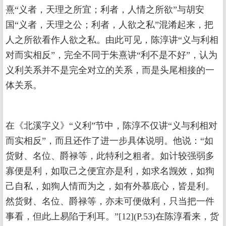
熹“义者，天理之所宜；利者，人情之所欲”与胡安
国“义者，天理之公；利者，人欲之私”混淆起来，把
人之所欲看作人欲之私。由此可见，陈淳讲“义与利相
对而实相反”，完全不同于朱熹讲“利不是不好”，认为
义利关系并不是完全对立的关系，而是头尾相接的一
体关系。
在《北溪字义》“义利”节中，陈淳不仅讲“义与利相对
而实相反”，而且还作了进一步具体说明。他说：“如
货财、名位、爵禄等，此特利之粗者。如计较强弱多
寡便是利，如取己之便宜亦是利，如求名觊效，如狥
己自私，如狥人情而为之，如有外慕底心，皆是利。
然货财、名位、爵禄等，亦未可便做利，只当把一件
事看，但此上易陷于利耳。”[12](P.53)在陈淳看来，货