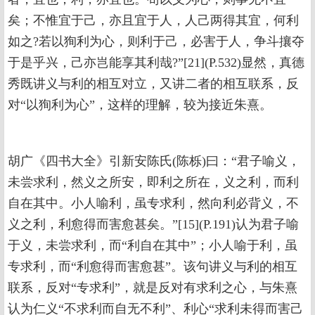
矣；不惟宜于己，亦且宜于人，人己两得其宜，何利
如之?若以狥利为心，则利于己，必害于人，争斗攘夺
于是乎兴，己亦岂能享其利哉?”[21](P.532)显然，真德
秀既讲义与利的相互对立，又讲二者的相互联系，反
对“以狥利为心”，这样的理解，较为接近朱熹。
胡广《四书大全》引新安陈氏(陈栎)曰：“君子喻义，
未尝求利，然义之所安，即利之所在，义之利，而利
自在其中。小人喻利，虽专求利，然向利必背义，不
义之利，利愈得而害愈甚矣。”[15](P.191)认为君子喻
于义，未尝求利，而“利自在其中”；小人喻于利，虽
专求利，而“利愈得而害愈甚”。该句讲义与利的相互
联系，反对“专求利”，就是反对有求利之心，与朱熹
认为仁义“不求利而自无不利”、利心“求利未得而害己