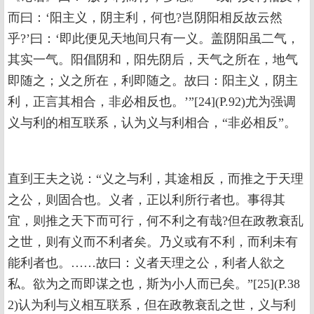
而曰：‘阳主义，阴主利，何也?岂阴阳相反故云然
乎?’曰：‘即此便见天地间只有一义。盖阴阳虽二气，
其实一气。阳倡阴和，阳先阴后，天气之所在，地气
即随之；义之所在，利即随之。故曰：阳主义，阴主
利，正言其相合，非必相反也。’”[24](P.92)尤为强调
义与利的相互联系，认为义与利相合，“非必相反”。
直到王夫之说：“义之与利，其途相反，而推之于天理
之公，则固合也。义者，正以利所行者也。事得其
宜，则推之天下而可行，何不利之有哉?但在政教衰乱
之世，则有义而不利者矣。乃义或有不利，而利未有
能利者也。……故曰：义者天理之公，利者人欲之
私。欲为之而即谋之也，斯为小人而已矣。”[25](P.38
2)认为利与义相互联系，但在政教衰乱之世，义与利