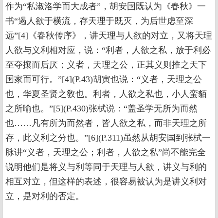
作为“私淑洛学而大成者”，胡安国既认为《春秋》一
书“遏人欲于横流，存天理于既灭，为后世虑至深
远”[4]《春秋传序》，讲天理与人欲的对立，又将天理
人欲与义利相对应，说：“利者，人欲之私，放于利必
至夺攘而后厌；义者，天理之公，正其义则推之天下
国家而可行。”[4](P.43)胡寅也说：“义者，天理之公
也，华夏圣贤之敎也。利者，人欲之私也，小人蛮貊
之所喻也。”[5](P.430)张栻说：“盖圣学无所为而然
也……凡有所为而然者，皆人欲之私，而非天理之所
存，此义利之分也。”[6](P.311)虽然从胡安国到张栻一
脉讲“义者，天理之公；利者，人欲之私”尚不能完全
说明他们是将义与利等同于天理与人欲，讲义与利的
相互对立，但这样的表述，很容易被认为是讲义利对
立，是对利的否定。