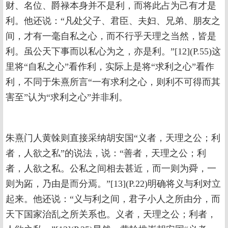
财、名位、爵禄本身并不是利，而将此占为己有才是
利。他还说：“凡处父子、君臣、夫妇、兄弟、朋友之
间，才有一毫自私之心，而不行乎天理之当然，皆是
利。虽公天下事而以私心为之，亦是利。”[12](P.55)这
里将“自私之心”看作利，实际上是将“求利之心”看作
利，不同于朱熹所言“一有求利之心，则利不可得而其
害至”认为“求利之心”并非利。
朱熹门人黄榦则直接采纳胡安国“义者，天理之公；利
者，人欲之私”的说法，说：“善者，天理之公；利
者，人欲之私。公私之间相去甚近，而一则为舜，一
则为跖，乃由是而分焉。”[13](P.22)明确将义与利对立
起来。他还说：“义与利之间，君子小人之所由分，而
天下国家治乱之所关系也。义者，天理之公；利者，