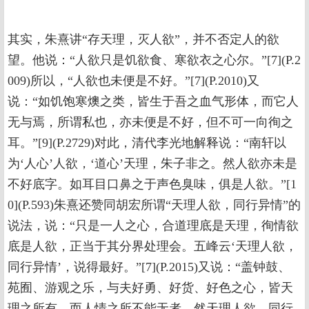
其实，朱熹讲“存天理，灭人欲”，并不否定人的欲
望。他说：“人欲只是饥欲食、寒欲衣之心尔。”[7](P.2
009)所以，“人欲也未便是不好。”[7](P.2010)又
说：“如饥饱寒燠之类，皆生于吾之血气形体，而它人
无与焉，所谓私也，亦未便是不好，但不可一向徇之
耳。”[9](P.2729)对此，清代李光地解释说：“南轩以
为‘人心’人欲，‘道心’天理，朱子非之。然人欲亦未是
不好底字。如耳目口鼻之于声色臭味，俱是人欲。”[1
0](P.593)朱熹还赞同胡宏所谓“天理人欲，同行异情”的
说法，说：“只是一人之心，合道理底是天理，徇情欲
底是人欲，正当于其分界处理会。五峰云‘天理人欲，
同行异情’，说得最好。”[7](P.2015)又说：“盖钟鼓、
苑囿、游观之乐，与夫好勇、好货、好色之心，皆天
理之所有，而人情之所不能无者。然天理人欲，同行