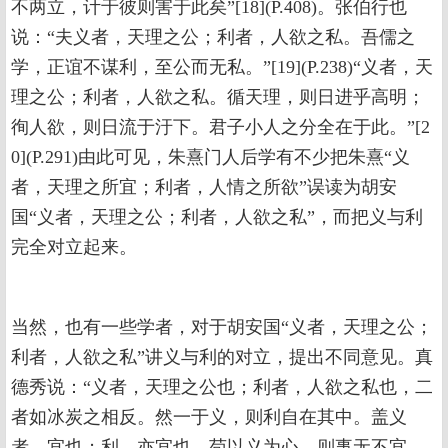
不两立，计于彼则害于此矣”[18](P.408)。张伯行也
说：“夫义者，天理之公；利者，人欲之私。吾儒之
学，正谊不谋利，至公而无私。”[19](P.238)“义者，天
理之公；利者，人欲之私。循天理，则日进乎高明；
徇人欲，则日流于汙下。君子小人之分全在于此。”[2
0](P.291)由此可见，朱熹门人后学有不少把朱熹“义
者，天理之所宜；利者，人情之所欲”误读为胡安
国“义者，天理之公；利者，人欲之私”，而把义与利
完全对立起来。
当然，也有一些学者，对于胡安国“义者，天理之公；
利者，人欲之私”讲义与利的对立，提出不同意见。真
德秀说：“义者，天理之公也；利者，人欲之私也，二
者如冰炭之相反。然一于义，则利自在其中。盖义
者，宜也；利，亦宜也。苟以义为心，则事无不宜