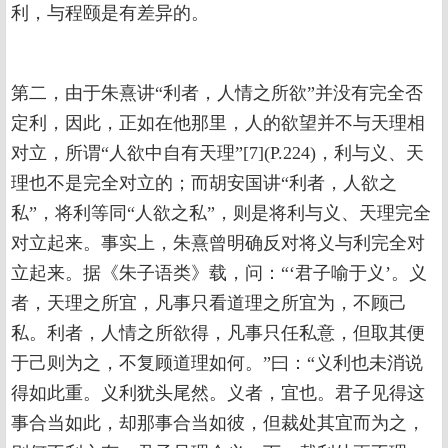
利，与程颐是有差异的。
第二，由于朱熹讲“利者，人情之所欲”并没有完全否
定利，因此，正如在他那里，人的欲望并不与天理相
对立，所谓“人欲中自有天理”[7](P.224)，利与义、天
理也不是完全对立的；而胡安国讲“利者，人欲之
私”，将利等同“人欲之私”，则是将利与义、天理完全
对立起来。事实上，朱熹曾明确反对将义与利完全对
立起来。据《朱子语类》载，问：“‘君子喻于义’。义
者，天理之所宜，凡事只看道理之所宜为，不顾己
私。利者，人情之所欲得，凡事只任私意，但取其便
于己则为之，不复顾道理如何。”曰：“义利也未消说
得如此重。义利犹头尾然。义者，宜也。君子见得这
事合当如此，却那事合当如彼，但裁处其宜而为之，