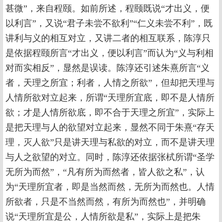
甚微”，来自程颐。如前所述，程颐既说“才出义，便
以利言”，又说“君子未尝不欲利”“仁义未尝不利”，既
讲利与义的相互对立，又讲二者的相互联系，陈淳只
是依据程颐所言“才出义，便以利言”而认为“义与利相
对而实相反”，显然是误读。陈淳还引述朱熹所言“义
者，天理之所宜；利者，人情之所欲”，但却把天理与
人情所欲对立起来，所谓“天理所宜底，即不是人情所
欲；才是人情所欲底，即不合于天理之所宜”，实际上
是把天理与人的欲望对立起来，显然不同于朱熹“存天
理，灭人欲”只是讲天理与私欲的对立，而不是讲天理
与人之欲望的对立。同时，陈淳还依据张栻所谓“圣学
无所为而然”，“凡有所为而然者，皆人欲之私”，认
为“天理所宜者，即是当然而然，无所为而然也。人情
所欲者，只是不当然而然，有所为而然也”，并明确
说“天理所宜是公，人情所欲是私”，实际上是把朱