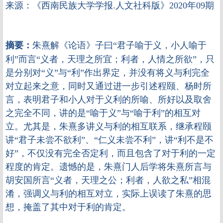
来源：《西南民族大学学报.人文社科版》2020年09期
摘要：
朱熹解《论语》子曰“君子喻于义，小人喻于
利”而言“义者，天理之所宜；利者，人情之所欲”，只
是分别对“义”与“利”作出界定，并没有将义与利完全
对立起来之意，同时又通过进一步引述程颐、杨时所
言，表明君子和小人对于义利的所喻、所好以及取舍
之完全不同，讲的是“喻于义”与“喻于利”的相互对
立。尤其是，朱熹多讲义与利的相互联系，继承程颐
讲“君子未尝不欲利”、“仁义未尝不利”，讲“利不是不
好”，不仅没有完全否定利，而且包含了对于利的一定
程度的肯定。遗憾的是，朱熹门人后学将朱熹所言与
胡安国所言“义者，天理之公；利者，人欲之私”相混
淆，强调义与利的相互对立，实际上误读了朱熹的思
想，掩盖了其中对于利的肯定。