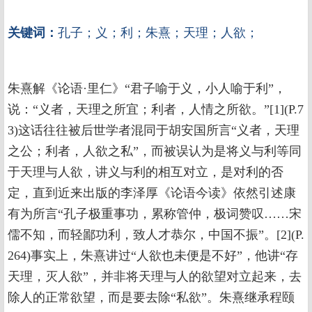
关键词：
孔子；义；利；朱熹；天理；人欲；
朱熹解《论语·里仁》“君子喻于义，小人喻于利”，
说：“义者，天理之所宜；利者，人情之所欲。”[1](P.7
3)这话往往被后世学者混同于胡安国所言“义者，天理
之公；利者，人欲之私”，而被误认为是将义与利等同
于天理与人欲，讲义与利的相互对立，是对利的否
定，直到近来出版的李泽厚《论语今读》依然引述康
有为所言“孔子极重事功，累称管仲，极词赞叹……宋
儒不知，而轻鄙功利，致人才恭尔，中国不振”。[2](P.
264)事实上，朱熹讲过“人欲也未便是不好”，他讲“存
天理，灭人欲”，并非将天理与人的欲望对立起来，去
除人的正常欲望，而是要去除“私欲”。朱熹继承程颐