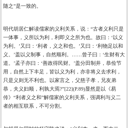
随之”是一致的。
明代胡居仁解读儒家的义利关系，说：“古者义利只是
一体事，义所以为利，利即义之所为也。故曰：‘以义
为利。’又曰：‘利者，义之和也。’又曰：‘利物足以和
义。’盖以义制事，自然顺利。……曾子曰：‘生财有大
道。’孟子亦曰：‘善政得民财。’盖分田制井，恭俭节
用，自然上下丰足，皆以义为利，亦非将义去求利，
只是义则无不利也。以家言之，父慈子孝，兄友弟
恭，夫义妇顺，利孰大焉?”[22](P.89)显然是以《易
传》“利者义之和”解儒家的义利关系，强调利与义二
者的相互联系，不可分割。