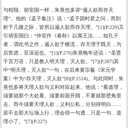
与程颐、胡安国一样，朱熹也多讲“遏人欲而存天
理”。他的《孟子集注》说：“孟子因时君之问，而剖
析于几微之际，皆所以遏人欲而存天理。”[1](P.220)又
引胡安国曰：“仲尼作《春秋》以寓王法……知孔子
者，谓此书之作，遏人欲于横流，存天理于既灭，为
后世虑，至深远也。”[1](P.276)朱熹晚年还说：“圣贤
千言万语，只是教人明天理，灭人欲。”[7](P.207)其
中“明天理，灭人欲”一句，在后来黄宗羲《宋元学
案》中为“存天理，灭人欲”[8](P.1514)。与此同时，朱
熹也多将天理人欲与义利对应起来。他说：“看道理，
须要就那个大处看。须要前面开阔，不要就那壁角里
去。而今须要天理人欲，义利公私，分别得明白……
若不去那大坛场上行，理会得一句透，只是一句，道
理小了。”[7](P.227)