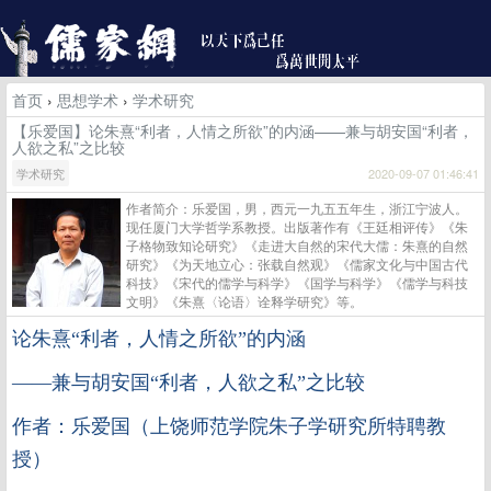
首页
›
思想学术
›
学术研究
【乐爱国】论朱熹“利者，人情之所欲”的内涵——兼与胡安国“利者，
人欲之私”之比较
学术研究
2020-09-07 01:46:41
作者简介：乐爱国，男，西元一九五五年生，浙江宁波人。
现任厦门大学哲学系教授。出版著作有《王廷相评传》《朱
子格物致知论研究》《走进大自然的宋代大儒：朱熹的自然
研究》《为天地立心：张载自然观》《儒家文化与中国古代
科技》《宋代的儒学与科学》《国学与科学》《儒学与科技
文明》《朱熹〈论语〉诠释学研究》等。
论朱熹“利者，人情之所欲”的内涵
——兼与胡安国“利者，人欲之私”之比较
作者：乐爱国（上饶师范学院朱子学研究所特聘教
授）