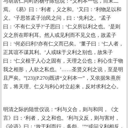
与胡居仁同时的杨守陈也说：“义利本一也，而末二
焉。《易》曰：‘利者，义之和。’又曰：‘利物足以和
义。’子思答孟子治民之问，曰：‘先利之。’孟子
曰：‘不有仁义乎?’子思曰：‘仁义所以利之也。’是则
义之所在即利耳。然人或见利而不见义也，故孟子
曰：‘何必曰利?亦有仁义而已矣。’董子曰：‘仁人者，
正其谊不谋其利。’人或昩于义利之别也，故朱子
曰：‘仁义根于人心之固有，天理之公也；利心生于物
我之相形，人欲之私也。’……圣贤义利之说，至是明
且严矣。”[23](P.270)既讲“义利本一”，又依据朱熹所
言，将天理、仁义与利心对立起来，反对求利之心。
明清之际的陆世仪说：“利与义合，则与和同，《文
言》曰：‘利者，义之和也。’利与义反，则与害对，
《论语》曰：‘放于利而行，多怨。’”“或问义利相反，