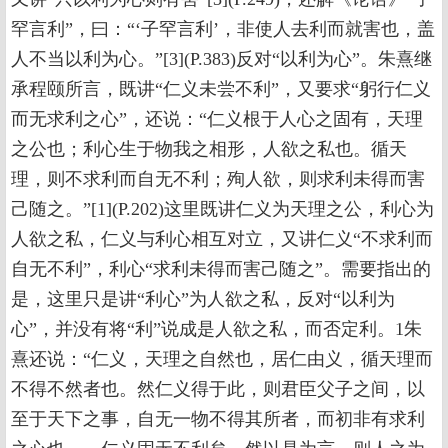
罕言利”，曰：“‘子罕言利’，非使人去利而就害也，盖
人不当以利为心。”[3](P.383)反对“以利为心”。朱熹继
承程颐所言，既讲“仁义未尝不利”，又要求“躬行仁义
而无求利之心”，还说：“仁义根于人心之固有，天理
之公也；利心生于物我之相形，人欲之私也。循天
理，则不求利而自无不利；殉人欲，则求利未得而害
己随之。”[1](P.202)这里既讲仁义为天理之公，利心为
人欲之私，仁义与利心相互对立，又讲仁义“不求利而
自无不利”，利心“求利未得而害己随之”。需要指出的
是，这里只是讲“利心”为人欲之私，反对“以利为
心”，并没有将“利”说成是人欲之私，而否定利。1朱
熹还说：“仁义，天理之自然也，居仁由义，循天理而
不得不然者也。然仁义得于此，则君臣父子之间，以
至于天下之事，自无一物不得其所者，而初非有求利