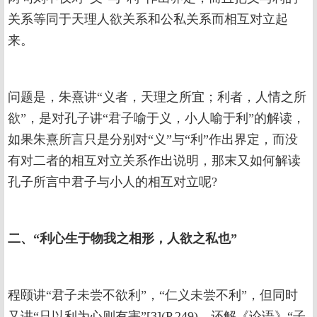
关系等同于天理人欲关系和公私关系而相互对立起
来。
问题是，朱熹讲“义者，天理之所宜；利者，人情之所
欲”，是对孔子讲“君子喻于义，小人喻于利”的解读，
如果朱熹所言只是分别对“义”与“利”作出界定，而没
有对二者的相互对立关系作出说明，那末又如何解读
孔子所言中君子与小人的相互对立呢?
二、“利心生于物我之相形，人欲之私也”
程颐讲“君子未尝不欲利”，“仁义未尝不利”，但同时
又讲“只以利为心则有害”[3](P.249)，还解《论语》“子