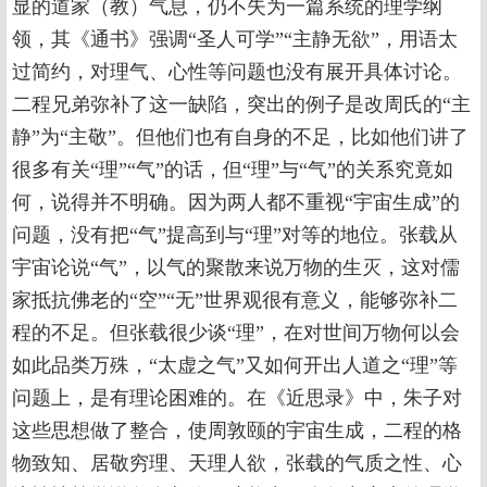
显的道家（教）气息，仍不失为一篇系统的理学纲
领，其《通书》强调“圣人可学”“主静无欲”，用语太
过简约，对理气、心性等问题也没有展开具体讨论。
二程兄弟弥补了这一缺陷，突出的例子是改周氏的“主
静”为“主敬”。但他们也有自身的不足，比如他们讲了
很多有关“理”“气”的话，但“理”与“气”的关系究竟如
何，说得并不明确。因为两人都不重视“宇宙生成”的
问题，没有把“气”提高到与“理”对等的地位。张载从
宇宙论说“气”，以气的聚散来说万物的生灭，这对儒
家抵抗佛老的“空”“无”世界观很有意义，能够弥补二
程的不足。但张载很少谈“理”，在对世间万物何以会
如此品类万殊，“太虚之气”又如何开出人道之“理”等
问题上，是有理论困难的。在《近思录》中，朱子对
这些思想做了整合，使周敦颐的宇宙生成，二程的格
物致知、居敬穷理、天理人欲，张载的气质之性、心