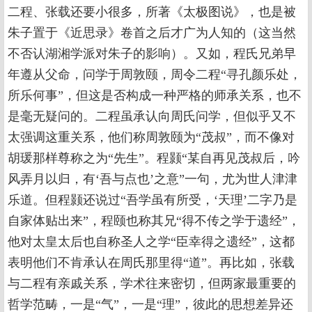
二程、张载还要小很多，所著《太极图说》，也是被
朱子置于《近思录》卷首之后才广为人知的（这当然
不否认湖湘学派对朱子的影响）。又如，程氏兄弟早
年遵从父命，问学于周敦颐，周令二程“寻孔颜乐处，
所乐何事”，但这是否构成一种严格的师承关系，也不
是毫无疑问的。二程虽承认向周氏问学，但似乎又不
太强调这重关系，他们称周敦颐为“茂叔”，而不像对
胡瑗那样尊称之为“先生”。程颢“某自再见茂叔后，吟
风弄月以归，有‘吾与点也’之意”一句，尤为世人津津
乐道。但程颢还说过“吾学虽有所受，‘天理’二字乃是
自家体贴出来”，程颐也称其兄“得不传之学于遗经”，
他对太皇太后也自称圣人之学“臣幸得之遗经”，这都
表明他们不肯承认在周氏那里得“道”。再比如，张载
与二程有亲戚关系，学术往来密切，但两家最重要的
哲学范畴，一是“气”，一是“理”，彼此的思想差异还