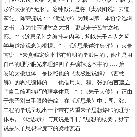
于他不承认“太极”之前还有个“无极”，只承认“无极”是
形容太极的“无形”。这种做法是将《太极图说》去道
家化。陈荣捷说：“《近思录》为我国第一本哲学选辑
之书，亦为北宋理学之大纲，更是朱子哲学之轮
廓。”“《近思录》之编排与内容，均以朱子本人之哲
学与道统观念为根据。”（《近思录详注集评》）束景
南说：“朱熹编定这本书有鲜明的学派目的，他也是用
自己的理学眼光来理解四子并编辑这本书的……第一
卷论太极道体，是按照他的《太极图说解》《西铭
解》的思想编排的……他借用周、程、张的语言建立
了自己简明精巧的理学体系。”（《朱子大传》）正由
于朱子别出手眼的选编，在《近思录》中，周、张、
二程的学说呈现出一个带有浓重朱子思想烙印的理学
体系。《近思录》与其说是“四子”思想的概要，毋宁
说是朱子思想堂庑下的梁柱瓦石。