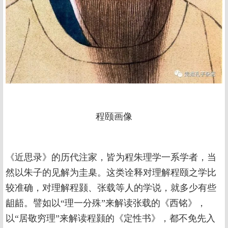
程颐画像
《近思录》的历代注家，皆为程朱理学一系学者，当
然以朱子的见解为圭臬。这类诠释对理解程颐之学比
较准确，对理解程颢、张载等人的学说，就多少有些
龃龉。譬如以“理一分殊”来解读张载的《西铭》，
以“居敬穷理”来解读程颢的《定性书》，都不免先入