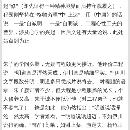
起“修”（即先证得一种精神境界而后持守践履之），
程颐则坚持在“格物穷理”中“上达”。用《中庸》的话
说，一是“自诚明”，一是“自明诚”。二程心性工夫的
差异，涉及心学的兴起，因后文还有大量论说，此处
姑点到为止。
朱子的学问头脑，无疑与程颐更为接近。他评价二程
说：“明道直是浑然天成，伊川直是精细平实。”“伊川
文字段数分明，明道多只恁成片说将去。”对程颢的语
录，朱子腹诽者不少，但大程是小程服膺的兄长，个
人修养又高，朱子诚不便批评他（对二程弟子，他就
不客气了）。饶是如此，他仍然指出：“明道说话浑
沦，然太高，学者难看。”“明道说话超迈，不如伊川
说得的确。”“程门高弟，如谢上蔡、游定夫、杨龟山