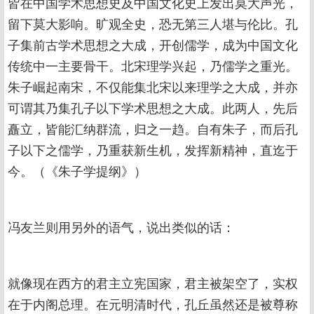
皆在中国学术思想史及中国文化史上发出莫大声光，
留下莫大影响。旷观全史，恐无第三人堪与伦比。孔
子集前古学术思想之大成，开创儒学，成为中国文化
传统中一主要骨干。北宋理学兴起，乃儒学之重光。
朱子崛起南宋，不仅能集北宋以来理学之大成，并亦
可谓其乃集孔子以下学术思想之大成。此两人，先后
矗立，皆能汇纳群流，归之一趋。自有朱子，而后孔
子以下之儒学，乃重获新生机，发挥新精神，直迄于
今。（《朱子学提纲》）
冯友兰则用另外的语气，说出类似的话：
就像现在西方的君主立宪国家，君主被架空了，实权
在于内阁总理。在元明清时代，孔丘虽然还是被尊称