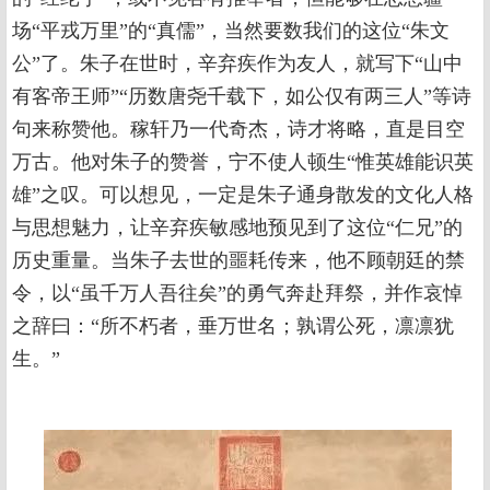
场“平戎万里”的“真儒”，当然要数我们的这位“朱文
公”了。朱子在世时，辛弃疾作为友人，就写下“山中
有客帝王师”“历数唐尧千载下，如公仅有两三人”等诗
句来称赞他。稼轩乃一代奇杰，诗才将略，直是目空
万古。他对朱子的赞誉，宁不使人顿生“惟英雄能识英
雄”之叹。可以想见，一定是朱子通身散发的文化人格
与思想魅力，让辛弃疾敏感地预见到了这位“仁兄”的
历史重量。当朱子去世的噩耗传来，他不顾朝廷的禁
令，以“虽千万人吾往矣”的勇气奔赴拜祭，并作哀悼
之辞曰：“所不朽者，垂万世名；孰谓公死，凛凛犹
生。”