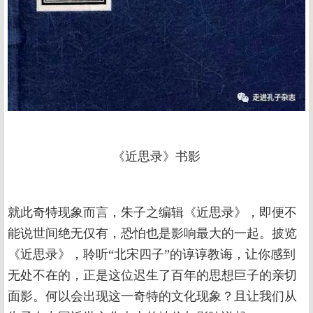
《近思录》书影
就此奇特现象而言，朱子之编辑《近思录》，即便不
能说世间绝无仅有，恐怕也是影响最大的一起。披览
《近思录》，聆听“北宋四子”的谆谆教诲，让你感到
无处不在的，正是这位迟生了百年的思想巨子的亲切
面影。何以会出现这一奇特的文化现象？且让我们从