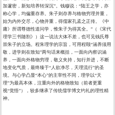
加邃密，新知培养转深沉”。钱穆说：“陆王之学，亦
称心学，均偏重存养。朱子则存养与格物穷理并重，
始为内外交尽，心物并重，得儒家孔孟之正传。《中
庸》所谓尊德性道问学，惟朱子为得其全。”（《宋代
理学三书随劄》）这一说法大体不差，也可见钱氏尊
崇朱子的立场。程朱理学的宗旨，可用程颐“涵养须用
敬，进学则在致知”两句话来概括，一面向内察识涵
养，一面向外格物穷理，敬义夹持，知行并进，不断
地变化气质，最终臻于“人欲净尽，天理流行”的圣
境。与心学凸显“本心”的主宰性不同，理学以“天
理”为最高本体，注重向外的格物致知（前者更重
视“觉悟”），较多继承了传统儒学博文约礼的理性精
神。