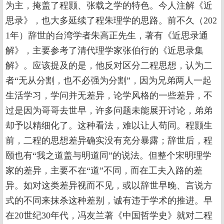
为主，掩盖了程颢、张载之学的特色。今人注解《近
思录》，也大多延续了程朱理学的思路。前不久（202
1年）辞世的台湾学者朱高正先生，著有《近思录通
解》，主要参考了清代理学家张伯行的《近思录集
解》。应该提及的是，他反对区分二程思想，认为二
者“无从分割，也不必强为分割”，因为兄弟两人一起
生活学习，学问并无差异，论学风格的一些差异，不
过是因为哥哥去世早，许多问题未能展开讨论，弟弟
却予以精细化了。这种看法，难以让人苟同。程颢生
前，二程的思想差异确实没有充分暴露；辞世后，程
颐也有“我之道盖与明道同”的说法。但整个宋明理学
家的差异，主要不在“道”不同，而在工夫入路的差
异。如对这类差异视而不见，或以辞世早晚、言说方
式的不同来抹杀这种差别，诚有违于学术的推进。早
在20世纪30年代，冯友兰著《中国哲学史》就对二程