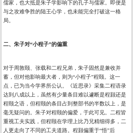
儒家，也大抵是朱子学影响下的孔子与儒家。即便是
与之攻难争胜的陆王心学，也未能完全打破这一格
局。
二、朱子对“小程子”的偏重
对于周敦颐、张载和二程兄弟，朱子固然是兼收并
蓄，但对他影响最大者，则为“小程子”程颐。这一
点，已为当今学界所公认。《近思录》采集二程语录
达到八成以上，虽然有少量条目难以遽断是程颢还是
程颐之语，但程颐的条目占到整部书的半数以上，是
毫无疑问的。朱子对程颐的偏爱，于此可见。二程皆
重视工夫实践，但程颐在学理上比乃兄精细得多，二
人更走向了不同的工夫道路。程颢偏重于“悟”后