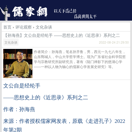
首页
›
评论观察
›
文化杂谈
【孙海燕】文公自是经纶手 ——思想史上的《近思录》系列之二
文化杂谈
2022-08-24 21:29:50
作者简介：孙海燕，笔名孙齐鲁，男，西元一九七八年生，
山东鄄城人，中山大学哲学博士。现为广东省社会科学院哲
学与宗教研究所副研究员，著有《陆门禅影下的慈湖心学
——一种以人物为轴心的儒家心学发展史研究》等。
文公自是经纶手
——思想史上的《近思录》系列之二
作者：孙海燕
来源：作者授权儒家网发表，原载《走进孔子》2022
年第2期