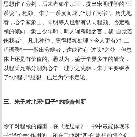
思想作了分判，后来者如牟宗三，提出宋明理学的“三
系说”，程颐、朱子一系反而成了“别子为宗”。历史地
看，心学家象山、阳明等人也都有认同程颢、否定程
颐的倾向。象山少年时，听人诵程颐之言，就“自觉若
伤我者”。凡此种种，焉得模糊处理？今人更有对“二
程语录”一一做出分辨者，这或许有“过头”之处，但总
体上还是有价值的。愚以为，鉴于学界多年的研究，
以程氏兄弟分别为心学、理学之先驱，朱子主要继承
了“小程子”思想，已足为学术定论。
三、朱子对北宋“四子”的综合创新
除了对程颐的偏重，在《近思录》一书中最能体现朱
子“经纶手”作用的，还在于他对“四子”思想的综合创