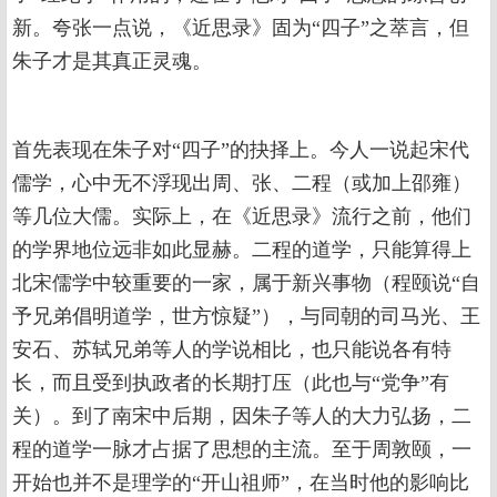
新。夸张一点说，《近思录》固为“四子”之萃言，但
朱子才是其真正灵魂。
首先表现在朱子对“四子”的抉择上。今人一说起宋代
儒学，心中无不浮现出周、张、二程（或加上邵雍）
等几位大儒。实际上，在《近思录》流行之前，他们
的学界地位远非如此显赫。二程的道学，只能算得上
北宋儒学中较重要的一家，属于新兴事物（程颐说“自
予兄弟倡明道学，世方惊疑”），与同朝的司马光、王
安石、苏轼兄弟等人的学说相比，也只能说各有特
长，而且受到执政者的长期打压（此也与“党争”有
关）。到了南宋中后期，因朱子等人的大力弘扬，二
程的道学一脉才占据了思想的主流。至于周敦颐，一
开始也并不是理学的“开山祖师”，在当时他的影响比