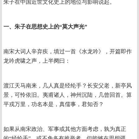
朱子在中国近世文化史上的地位与影响说起。
一、朱子在思想史上的“莫大声光”
南宋大词人辛弃疾，填过一首《水龙吟》，开篇即作
龙吟虎啸之声，上半阕曰：
渡江天马南来，几人真是经纶手？长安父老，新亭风
景，可怜依旧。夷甫诸人，神州沉陆，几曾回首。算
平戎万里，功名本是，真儒事，君知否？
如果从南宋政治、军事或其他方面考虑，孰为真正
的“经纶手”，或不免各有推举者，但能够在思想疆