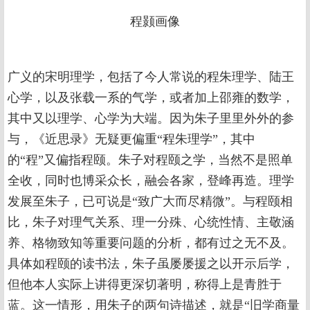
程颢画像
广义的宋明理学，包括了今人常说的程朱理学、陆王
心学，以及张载一系的气学，或者加上邵雍的数学，
其中又以理学、心学为大端。因为朱子里里外外的参
与，《近思录》无疑更偏重“程朱理学”，其中
的“程”又偏指程颐。朱子对程颐之学，当然不是照单
全收，同时也博采众长，融会各家，登峰再造。理学
发展至朱子，已可说是“致广大而尽精微”。与程颐相
比，朱子对理气关系、理一分殊、心统性情、主敬涵
养、格物致知等重要问题的分析，都有过之无不及。
具体如程颐的读书法，朱子虽屡屡援之以开示后学，
但他本人实际上讲得更深切著明，称得上是青胜于
蓝。这一情形，用朱子的两句诗描述，就是“旧学商量