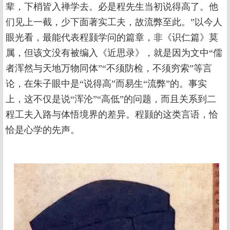
辈，下梢皆入禅学去。必是程先生当初说得高了。他
们见上一截，少下面著实工夫，故流弊至此。”以今人
眼光看，最能代表程颢学问的篇章，非《识仁篇》莫
属，但该文没有被编入《近思录》，就是因为文中“儒
者浑然与天地万物同体”“不须防检，不须穷索”等言
论，在朱子眼中是“说得高”而易生“流弊”的。事实
上，这不仅是说“浑沦”“高低”的问题，而且关系到二
程工夫入路与体悟境界的差异。程颢的这类言语，恰
恰是心学的先声。