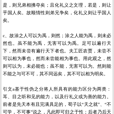
是，则兄弟相拂夺矣；且化礼义之文理，若是，则让
乎国人矣。故顺情性则弟兄争矣，化礼义则让乎国人
矣。
c、故涂之人可以为禹，则然；涂之人能为禹，则未必
然也。虽不能为禹，无害可以为禹。足可以遍行天
下，然而未尝有遍行天下者也。夫工匠农贾，未尝不
可以相为事也，然而未尝能相为事也。用此观之，然
则可以为，未必能也；虽不能，无害可以为。然则能
不能之与可不可，其不同远矣，其不可以相为明矣。
引文a基于性伪之分将人所具有的能力区分为两类：
耳、目之听和见的能力，以及行礼义或为善的能力。
前者是先天本有且完满具足的，荀子以“天之就”、“不
可学，不可事”说之，凡此即可归之于性；后者乃后天