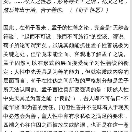
矣。……今人之性恶，必将待圣王之治，礼义之化，
然后皆出于治、合于善也。（《荀子·性恶》）
因此，在荀子看来，孟子的性善之论，完全是“无辨合
符验”、“起而不可设，张而不可施行”的空谈、谬说。
荀子所论可谓辩矣，虽说其颇能抓住孟子性善说极为
关键之处，但毕竟未能全面、客观地了解孟子之说。
孟子固然可以在形式的层面接受荀子对性善说的衡
定：人性中先天具足为善的能力，但就实质或内容的
层面而言，荀子在性伪之间所做的严格划分却是孟子
所无法认同的。孟子言性善所要强调的是：既然人性
中先天具足为善之能（“良能”），吾人即不可借口“不
能”而推卸为善的责任。[8]但性善并不意味着人于现实
中必然会为善，盖人性中亦有求私欲之满足的要求，
四端之心往往因之而被放失或陷溺，也正是在这一意