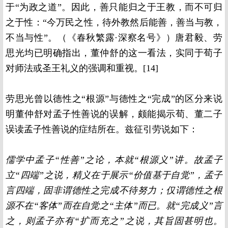
于“为政之道”。因此，善只能归之于王教，而不可归
之于性：“今万民之性，待外教然后能善，善当与教，
不当与性”。（《春秋繁露·深察名号》）唐君毅、劳
思光均已明确指出，董仲舒的这一看法，实同于荀子
对师法或圣王礼义的强调和重视。[14]
劳思光曾以德性之“根源”与德性之“完成”的区分来说
明董仲舒对孟子性善说的误解，颇能揭示荀、董二子
误读孟子性善说的症结所在。兹征引劳说如下：
儒学中孟子“性善”之论，本就“根源义”讲。故孟子
立“四端”之说，精义在于展示“价值基于自觉”，孟子
言四端，固非谓德性之完成不待努力；仅谓德性之根
源不在“客体”而在自觉之“主体”而已。就“完成义”言
之，则孟子亦有“扩而充之”之说，其旨固甚明也。