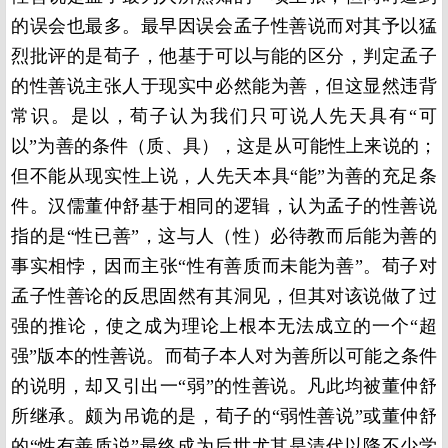
的误会也最多。最早因误会孟子性善说而对其予以猛
烈批评的是荀子，他基于可以与能的区分，判定孟子
的性善说主张人于现实中必然能为善，但这显然违背
常识。是以，荀子认为我们只可说人先天具有“可
以”为善的条件（质、具），这是从可能性上来说的；
但不能从现实性上说，人先天本具“能”为善的充足条
件。汉儒董仲舒基于相同的逻辑，认为孟子的性善说
指的是“性已善”，这与人（性）必待教而后能为善的
事实相悖，因而主张“性有善质而未能为善”。荀子对
孟子性善论的反思固然有其洞见，但其对该说做了过
强的推论，使之成为理论上根本无法成立的一个“超
强”版本的性善说。而荀子本人对为善所以可能之条件
的说明，却又引出一“弱”的性善说。凡此均被董仲舒
所继承。颇为吊诡的是，荀子的“弱性善说”或董仲舒
的“性有善质说”最终成为后世尤其是清代以降不少学