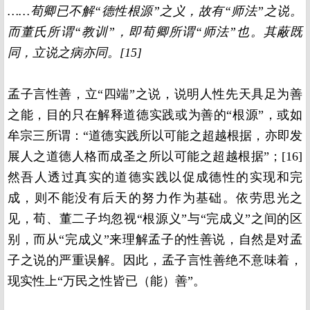
……荀卿已不解“德性根源”之义，故有“师法”之说。
而董氏所谓“教训”，即荀卿所谓“师法”也。其蔽既
同，立说之病亦同。[15]
孟子言性善，立“四端”之说，说明人性先天具足为善
之能，目的只在解释道德实践或为善的“根源”，或如
牟宗三所谓：“道德实践所以可能之超越根据，亦即发
展人之道德人格而成圣之所以可能之超越根据”；[16]
然吾人透过真实的道德实践以促成德性的实现和完
成，则不能没有后天的努力作为基础。依劳思光之
见，荀、董二子均忽视“根源义”与“完成义”之间的区
别，而从“完成义”来理解孟子的性善说，自然是对孟
子之说的严重误解。因此，孟子言性善绝不意味着，
现实性上“万民之性皆已（能）善”。