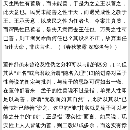
天生民性有善质，而未能善，于是为之立王以善之，
此天意也。民受未能善之性于天，而退受成性之教于
王。王承天意，以成民之性为任者也。今案其真质，
而谓民性已善者，是失天意而去王任也。万民之性苟
已善，则王者受命尚何任也？其设名不正，故弃重任
而违大命，非法言也。（《春秋繁露·深察名号》）
董仲舒虽未曾论及性伪之分和可以与能的区分，[12]但
其从“正名”或唐君毅所谓“随名入理”[13]的进路对孟子
性善说的衡定与批判，与荀子的思路可谓如出一辙。
在董仲舒看来，孟子的性善说不过是指，单凭人性即
足以為善，所谓“无教而如其自然”，此所以其以“已
善”或“已能善”说之。这里的“能”其实就是荀子可以与
能之分中的“能”，正是指“现实性”而言。如果说，现
实性上人人皆能为善，则王教即成多余，而这实有悖