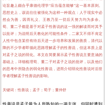
论旨趣上颇合乎康德伦理学“应当蕴含能够”这一基本原则。
思想史上，该说往往被强化为这样一种观点：人于现实中必
然会为善，因而礼义、王教乃至一切后天努力均为多余。
荀、董二子都是基于对孟子性善说的这一强的解读而对其予
以批评；为说明后天教化的可能性条件，二家又不得不肯定
人性中包含某些有待后天进一步培养和发展的善质，清代以
降的不少学者即循此思路理解孟子的性善说，但这本质上是
对孟子之说的弱化。本文在简要展示孟子性善说主要意涵的
基础上，详细梳理荀、董二子对孟子之说的批评，以及他们
的思考中所隐含的弱化性善说，进而介绍弱化性善说对后世
学者理解孟子性善说的影响。
关键词：性善说；孟子；荀子；董仲舒
性善说是孟子最为人所熟知的一项主张，但同时遭到