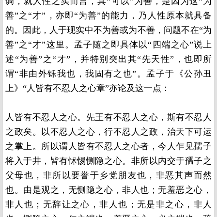
调，就人性之实而言，其“可以”为善，是因为这“为
善”之“才”，亦即“为善”的能力，乃人性原本就具备
的。因此，人于现实中不为善或为不善，问题不在“为
善”之“才”这里。孟子随之即具体以“四端之心”说上
述“为善”之“才”，并特别突出其“先天性”，也即所
谓“非由外铄我也，我固有之也”。孟子于《公孙丑
上》“人皆有不忍人之心章”亦论及这一点：
人皆有不忍人之心。先王有不忍人之心，斯有不忍人
之政矣。以不忍人之心，行不忍人之政，治天下可运
之掌上。所以谓人皆有不忍人之心者，今人乍见孺子
将入于井，皆有怵惕恻隐之心。非所以内交于孺子之
父母也，非所以要誉于乡党朋友也，非恶其声而然
也。由是观之，无恻隐之心，非人也；无羞恶之心，
非人也；无辞让之心，非人也；无是非之心，非人