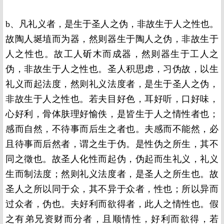
b、凡礼义者，是生于圣人之伪，非故生于人之性也。
故陶人埏埴而为器，然则器生于陶人之伪，非故生于
人之性也。故工人斫木而成器，然则器生于工人之
伪，非故生于人之性也。圣人积思虑，习伪故，以生
礼义而起法度，然则礼义法度者，是生于圣人之伪，
非故生于人之性也。若夫目好色，耳好听，口好味，
心好利，骨体肤理好愉佚，是皆生于人之情性者也；
感而自然，不待事而后生之者也。夫感而不能然，必
且待事而后然者，谓之生于伪。是性伪之所生，其不
同之徵也。故圣人化性而起伪，伪起而生礼义，礼义
生而制法度；然则礼义法度者，是圣人之所生也。故
圣人之所以同于众，其不异于众者，性也；所以异而
过众者，伪也。夫好利而欲得者，此人之情性也。假
之有弟兄资财而分者，且顺情性，好利而欲得，若