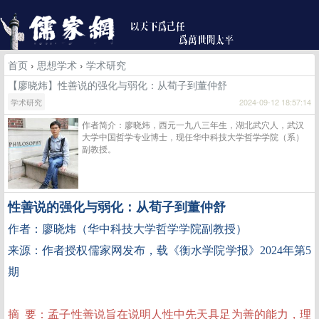
首页
›
思想学术
›
学术研究
【廖晓炜】性善说的强化与弱化：从荀子到董仲舒
学术研究
2024-09-12 18:57:14
作者简介：廖晓炜，西元一九八三年生，湖北武穴人，武汉
大学中国哲学专业博士，现任华中科技大学哲学学院（系）
副教授。
性善说的强化与弱化：从荀子到董仲舒
副教授
作者：廖晓炜（华中科技大学哲学学院
）
来源：作者授权儒家网发布，载《衡水学院学报》
2024
年第
5
期
摘 要：孟子性善说旨在说明人性中先天具足为善的能力，理