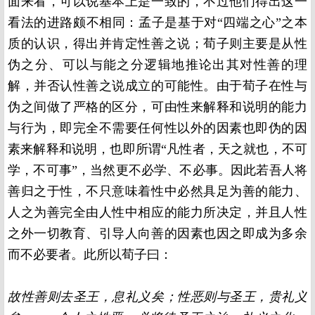
面来看，可以说基本上是一致的，不过他们得出这一
看法的进路颇不相同：孟子是基于对“四端之心”之本
质的认识，得出并肯定性善之说；荀子则主要是从性
伪之分、可以与能之分逻辑地推论出其对性善的理
解，并否认性善之说成立的可能性。由于荀子在性与
伪之间做了严格的区分，可由性来解释和说明的能力
与行为，即完全不需要任何性以外的因素也即伪的因
素来解释和说明，也即所谓“凡性者，天之就也，不可
学，不可事”，当然更不必学、不必事。因此若吾人将
善归之于性，不只意味着性中必然具足为善的能力、
人之为善完全由人性中相应的能力所决定，并且人性
之外一切教育、引导人向善的因素也因之即成为多余
而不必要者。此所以荀子曰：
故性善则去圣王，息礼义矣；性恶则与圣王，贵礼义