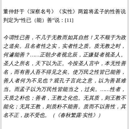
董仲舒于《深察名号》《实性》两篇将孟子的性善说
判定为“性已（能）善”说：[11]
今谓性已善，不几于无教而如其自然！又不顺于为政
之道矣。且名者性之实，实者性之质。质无教之时，
何遽能善？……正朝夕者视北辰，正嫌疑者视圣人。
圣人之所名，天下以为正。今按圣人言中，本无性善
名，而有善人吾不得见之矣。使万民之性皆已能善，
善人者何为不见也？观孔子言此之意，以为善甚难
当。而孟子以为万民性皆能当之，过矣。……性者，
天质之朴也；善者，王教之化也。无其质，则王教不
能化；无其王教，则质朴不能善。质而不以善性，其
名不正，故不受也。（《春秋繁露·实性》）