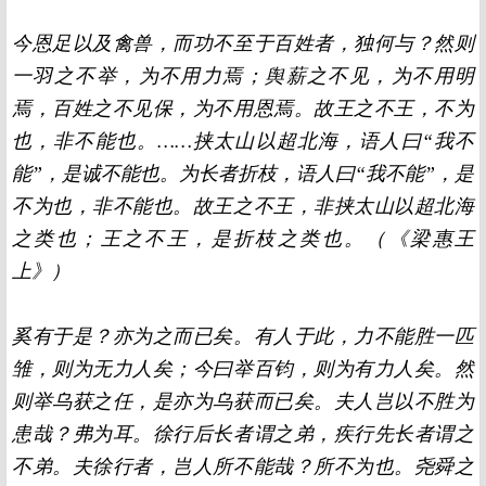
今恩足以及禽兽，而功不至于百姓者，独何与？然则
一羽之不举，为不用力焉；舆薪之不见，为不用明
焉，百姓之不见保，为不用恩焉。故王之不王，不为
也，非不能也。……挟太山以超北海，语人曰“我不
能”，是诚不能也。为长者折枝，语人曰“我不能”，是
不为也，非不能也。故王之不王，非挟太山以超北海
之类也；王之不王，是折枝之类也。（《梁惠王
上》）
奚有于是？亦为之而已矣。有人于此，力不能胜一匹
雏，则为无力人矣；今曰举百钧，则为有力人矣。然
则举乌获之任，是亦为乌获而已矣。夫人岂以不胜为
患哉？弗为耳。徐行后长者谓之弟，疾行先长者谓之
不弟。夫徐行者，岂人所不能哉？所不为也。尧舜之