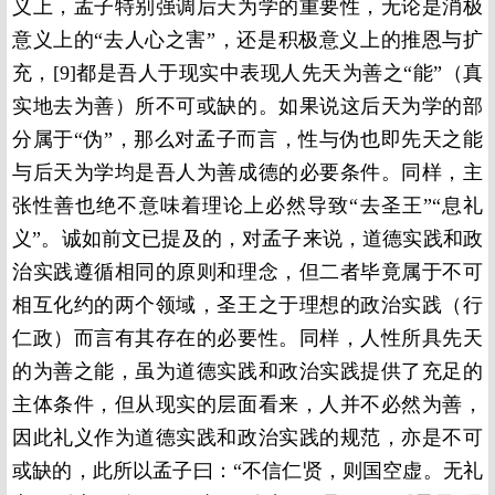
义上，孟子特别强调后天为学的重要性，无论是消极
意义上的“去人心之害”，还是积极意义上的推恩与扩
充，[9]都是吾人于现实中表现人先天为善之“能”（真
实地去为善）所不可或缺的。如果说这后天为学的部
分属于“伪”，那么对孟子而言，性与伪也即先天之能
与后天为学均是吾人为善成德的必要条件。同样，主
张性善也绝不意味着理论上必然导致“去圣王”“息礼
义”。诚如前文已提及的，对孟子来说，道德实践和政
治实践遵循相同的原则和理念，但二者毕竟属于不可
相互化约的两个领域，圣王之于理想的政治实践（行
仁政）而言有其存在的必要性。同样，人性所具先天
的为善之能，虽为道德实践和政治实践提供了充足的
主体条件，但从现实的层面看来，人并不必然为善，
因此礼义作为道德实践和政治实践的规范，亦是不可
或缺的，此所以孟子曰：“不信仁贤，则国空虚。无礼