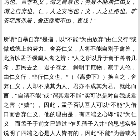
为也。言非礼义，谓之自暴也；吾身不能居仁由义，
谓之自弃也。仁，人之安宅也；义，人之正路也。旷
安宅而弗居，舍正路而不由，哀哉！”
所谓“自暴自弃”是指，以“不能”为由放弃“由仁义行”或
做成德上的努力。舍弃仁义，人将不能自别于禽兽，
此所以孟子强调人禽之辨：“人之所以异于禽于兽者几
希，庶民去之，君子存之。舜明于庶物，察于人伦，
由仁义行，非行仁义也。”（《离娄下》）换言之，舍
弃仁义，人即不成其为人、君亦不成其为君。就此而
言，“自谓不能”或“谓其君不能”实可说是对自我或君
之害（“贼”）。因此，孟子否认吾人可以“不能”为借
口而舍弃仁义。他的理由是，有四端之心即“能”为仁
义。而孟子于前文已通过“乍见孺子入井”的思想实验
说明了四端之心是人人皆有的，因此“不能”为善或为