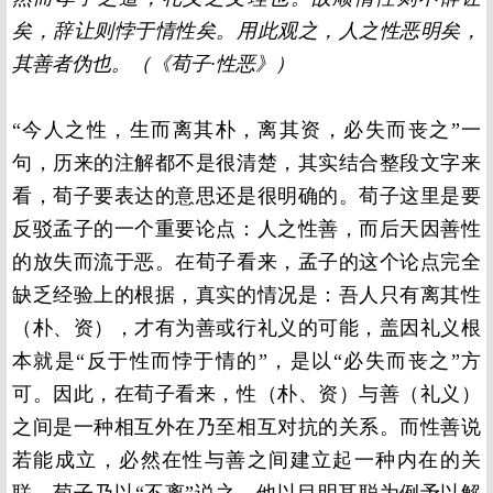
矣，辞让则悖于情性矣。用此观之，人之性恶明矣，
其善者伪也。（《荀子·性恶》）
“今人之性，生而离其朴，离其资，必失而丧之”一
句，历来的注解都不是很清楚，其实结合整段文字来
看，荀子要表达的意思还是很明确的。荀子这里是要
反驳孟子的一个重要论点：人之性善，而后天因善性
的放失而流于恶。在荀子看来，孟子的这个论点完全
缺乏经验上的根据，真实的情况是：吾人只有离其性
（朴、资），才有为善或行礼义的可能，盖因礼义根
本就是“反于性而悖于情的”，是以“必失而丧之”方
可。因此，在荀子看来，性（朴、资）与善（礼义）
之间是一种相互外在乃至相互对抗的关系。而性善说
若能成立，必然在性与善之间建立起一种内在的关