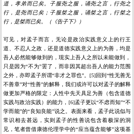
道，孝弟而已矣。子服尧之服，诵尧之言，行尧之
行，是尧而已矣；子服桀之服，诵桀之言，行桀之
行，是桀而已矣。（《告子下》）
可见，对孟子而言，无论是政治实践意义上的行王
道、不忍人之政，还是道德实践意义上的为善，均是
吾人必然能够做到的，现实上吾人之所以未能做到，
只是因为“不为”罢了，而非因其超出吾人的能力范围
之外，亦即孟子所谓“非才之罪也”。[5]回到“性无善无
不善章”对“性善”的解释，我们或许可以对孟子的解释
做更加严格的限定：人性中先天具足为善（包含道德
实践与政治实践）的能力，[6]孟子更以“不虑而知”“不
学而能”的“良知良能”说之。表面来看，孟子此说似与
常识相去甚远，实则孟子的性善说包含着极深的洞
见，笔者曾借康德伦理学中的“应当蕴含能够”这项基