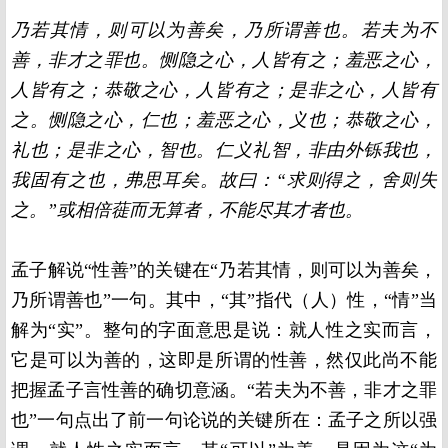
乃若其情，则可以为善矣，乃所谓善也。若夫为不
善，非才之罪也。恻隐之心，人皆有之；羞恶之心，
人皆有之；恭敬之心，人皆有之；是非之心，人皆有
之。恻隐之心，仁也；羞恶之心，义也；恭敬之心，
礼也；是非之心，智也。仁义礼智，非由外铄我也，
我固有之也，弗思耳矣。故曰：“求则得之，舍则失
之。”或相倍蓰而无算者，不能尽其才者也。
孟子解说“性善”的关键在“乃若其情，则可以为善矣，
乃所谓善也”一句。其中，“其”指代（人）性，“情”当
解为“实”。整句的字面意思是说：就人性之实而言，
它是可以为善的，这即是所谓的性善，然仅此尚不能
把握孟子言性善的确切意涵。“若夫为不善，非才之罪
也”一句点出了前一句论说的关键所在：孟子之所以强