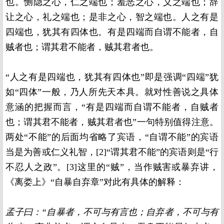
也。恻隐之心，仁之端也；羞恶之心，义之端也；辞
让之心，礼之端也；是非之心，智之端也。人之有是
四端也，犹其有四体也。有是四端而自谓不能者，自
贼者也；谓其君不能者，贼其君者也。
“人之有是四端也，犹其有四体也”即是强调“四端”犹
如“四体”一般，乃人所先天本具。就对性善说之具体
意涵的把握而言，“有是四端而自谓不能者，自贼者
也；谓其君不能者，贼其君者也”一句特别值得注意。
两处“不能”的后面均省略了宾语，“自谓不能”的宾语
当是为善或仁义礼智，[2]“谓其君不能”的宾语则是“行
不忍人之政”。[3]这里的“贼”，当作贼害或暴弃讲，
《离娄上》“自暴自弃章”对此有具体的解释：
孟子曰：“自暴者，不可与有言也；自弃者，不可与有