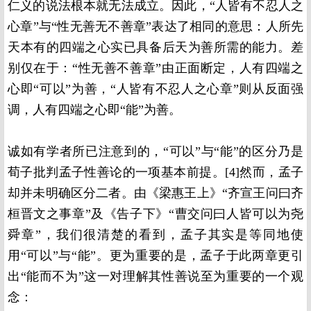
仁义的说法根本就无法成立。因此，“人皆有不忍人之
心章”与“性无善无不善章”表达了相同的意思：人所先
天本有的四端之心实已具备后天为善所需的能力。差
别仅在于：“性无善不善章”由正面断定，人有四端之
心即“可以”为善，“人皆有不忍人之心章”则从反面强
调，人有四端之心即“能”为善。
诚如有学者所已注意到的，“可以”与“能”的区分乃是
荀子批判孟子性善论的一项基本前提。[4]然而，孟子
却并未明确区分二者。由《梁惠王上》“齐宣王问曰齐
桓晋文之事章”及《告子下》“曹交问曰人皆可以为尧
舜章”，我们很清楚的看到，孟子其实是等同地使
用“可以”与“能”。更为重要的是，孟子于此两章更引
出“能而不为”这一对理解其性善说至为重要的一个观
念：