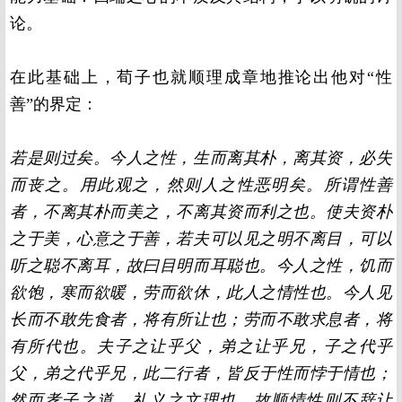
论。
在此基础上，荀子也就顺理成章地推论出他对“性
善”的界定：
若是则过矣。今人之性，生而离其朴，离其资，必失
而丧之。用此观之，然则人之性恶明矣。所谓性善
者，不离其朴而美之，不离其资而利之也。使夫资朴
之于美，心意之于善，若夫可以见之明不离目，可以
听之聪不离耳，故曰目明而耳聪也。今人之性，饥而
欲饱，寒而欲暖，劳而欲休，此人之情性也。今人见
长而不敢先食者，将有所让也；劳而不敢求息者，将
有所代也。夫子之让乎父，弟之让乎兄，子之代乎
父，弟之代乎兄，此二行者，皆反于性而悖于情也；
然而孝子之道，礼义之文理也。故顺情性则不辞让