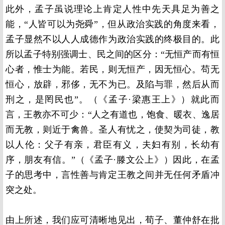
此外，孟子虽说理论上肯定人性中先天具足为善之
能，“人皆可以为尧舜”，但从政治实践的角度来看，
孟子显然不以人人成德作为政治实践的终极目的。此
所以孟子特别强调士、民之间的区分：“无恒产而有恒
心者，惟士为能。若民，则无恒产，因无恒心。苟无
恒心，放辟，邪侈，无不为已。及陷与罪，然后从而
刑之，是罔民也”。（《孟子·梁惠王上》）就此而
言，王教亦不可少：“人之有道也，饱食、暖衣、逸居
而无教，则近于禽兽。圣人有忧之，使契为司徒，教
以人伦：父子有亲，君臣有义，夫妇有别，长幼有
序，朋友有信。”（《孟子·滕文公上》）因此，在孟
子的思考中，言性善与肯定王教之间并无任何矛盾冲
突之处。
由上所述，我们应可清晰地见出，荀子、董仲舒在批