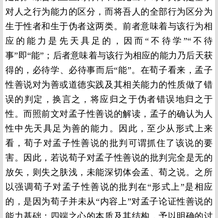
对人之行为能力的区分，而将吾人的全部行为区分为
生于性者和生于伪者这两类。前者意味着与该行为相
应的能力是先天具足的，因而“不待学”“不待
事”即“能”；后者意味着与该行为相应的能力乃后天获
得的，必待学、必待事而后“能”。在荀子看来，孟子
性善说对为善或道德实践及其相关能力的性质做了错
误的判定，换言之，将应归之于伪者错误地归之于
性。而照前文对孟子性善说的解读，孟子的确认为人
性中先天具足为善的能力。因此，至少从形式上来
看，荀子对孟子性善说的批判可谓抓住了该说的要
害。因此，若说荀子对孟子性善说的批判完全是无的
放矢，则失之肤浅，未能深切体会孟、荀之说。之所
以强调荀子对孟子性善说的批判在“形式上”是相应
的，是因为荀子并未从“内容上”对孟子论证性善说的
能力基础：四端之心的本质及其结构，予以明确的讨