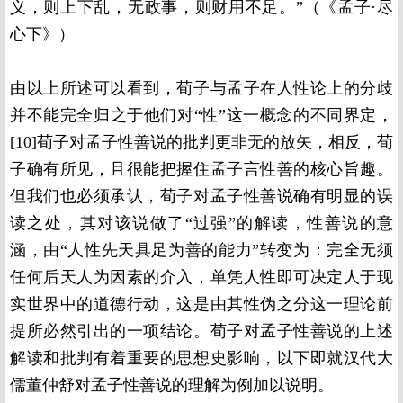
义，则上下乱，无政事，则财用不足。”（《孟子·尽
心下》）
由以上所述可以看到，荀子与孟子在人性论上的分歧
并不能完全归之于他们对“性”这一概念的不同界定，
[10]荀子对孟子性善说的批判更非无的放矢，相反，荀
子确有所见，且很能把握住孟子言性善的核心旨趣。
但我们也必须承认，荀子对孟子性善说确有明显的误
读之处，其对该说做了“过强”的解读，性善说的意
涵，由“人性先天具足为善的能力”转变为：完全无须
任何后天人为因素的介入，单凭人性即可决定人于现
实世界中的道德行动，这是由其性伪之分这一理论前
提所必然引出的一项结论。荀子对孟子性善说的上述
解读和批判有着重要的思想史影响，以下即就汉代大
儒董仲舒对孟子性善说的理解为例加以说明。