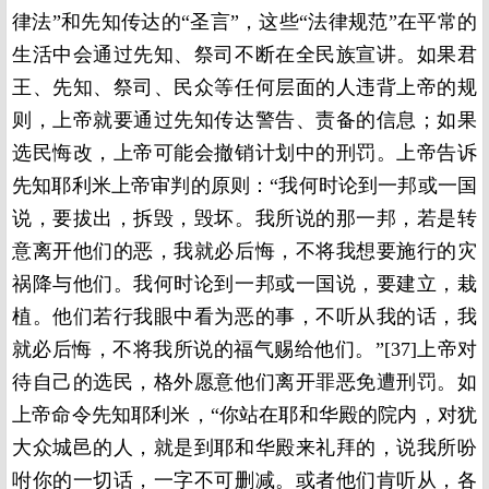
律法”和先知传达的“圣言”，这些“法律规范”在平常的
生活中会通过先知、祭司不断在全民族宣讲。如果君
王、先知、祭司、民众等任何层面的人违背上帝的规
则，上帝就要通过先知传达警告、责备的信息；如果
选民悔改，上帝可能会撤销计划中的刑罚。上帝告诉
先知耶利米上帝审判的原则：“我何时论到一邦或一国
说，要拔出，拆毁，毁坏。我所说的那一邦，若是转
意离开他们的恶，我就必后悔，不将我想要施行的灾
祸降与他们。我何时论到一邦或一国说，要建立，栽
植。他们若行我眼中看为恶的事，不听从我的话，我
就必后悔，不将我所说的福气赐给他们。”[37]上帝对
待自己的选民，格外愿意他们离开罪恶免遭刑罚。如
上帝命令先知耶利米，“你站在耶和华殿的院内，对犹
大众城邑的人，就是到耶和华殿来礼拜的，说我所吩
咐你的一切话，一字不可删减。或者他们肯听从，各