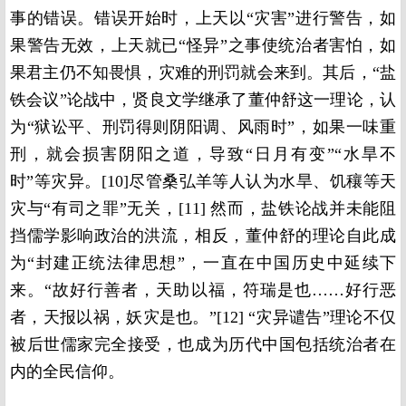
事的错误。错误开始时，上天以“灾害”进行警告，如
果警告无效，上天就已“怪异”之事使统治者害怕，如
果君主仍不知畏惧，灾难的刑罚就会来到。其后，“盐
铁会议”论战中，贤良文学继承了董仲舒这一理论，认
为“狱讼平、刑罚得则阴阳调、风雨时”，如果一味重
刑，就会损害阴阳之道，导致“日月有变”“水旱不
时”等灾异。[10]尽管桑弘羊等人认为水旱、饥穰等天
灾与“有司之罪”无关，[11] 然而，盐铁论战并未能阻
挡儒学影响政治的洪流，相反，董仲舒的理论自此成
为“封建正统法律思想”，一直在中国历史中延续下
来。“故好行善者，天助以福，符瑞是也……好行恶
者，天报以祸，妖灾是也。”[12] “灾异谴告”理论不仅
被后世儒家完全接受，也成为历代中国包括统治者在
内的全民信仰。