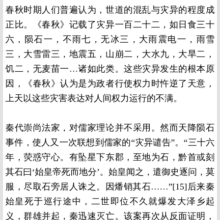
春秋时期人们普遍认为，世道的混乱与灾异的程度成
正比。《春秋》记载了灾异一百二十二，如日食三十
六，陨石一，不雨七，无冰三，大雨震电一，雨雪
三，大雪雷三，地震五，山崩二，大水九，大旱二，
饥二，无麦苗一…诸如此类。这些灾异发生的根本原
因，《春秋》认为是为政者行使权力时忤逆了天意，
上天以这些灾害表达对人间权力运行的不满。
秦代崇尚法家，对儒家理论并不采用。然而天降陨石
事件，使人又一次联想到儒家的“灾异谴告”。“三十六
年，荧惑守心。有坠星下东郡，至地为石，黔首或刻
其石曰‘始皇帝死而地分’。始皇闻之，遣御史逐问，莫
服，尽取石旁居人诛之。因燔销其石……”[15]后来秦
始皇死于巡行途中，二世即位不久就爆发大泽乡起
义，群雄并起，秦迅速灭亡。该案再次从反面证明，