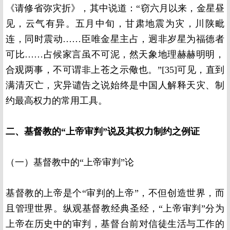
《请修省弥灾折》，其中说道：“窃六月以来，金星昼
见，云气有异。五月中旬，甘肃地震为灾，川陕毗
连，同时震动……臣唯金星主占，迥非岁星为福德者
可比……占候家言虽不可泥，然天象地理赫赫明明，
合观两事，不可谓非上苍之示儆也。”[35]可见，直到
满清灭亡，灾异谴告之说始终是中国人解释天灾、制
约最高权力的常用工具。
二、基督教的“上帝审判”说及其权力制约之例证
（一）基督教中的“上帝审判”论
基督教的上帝是个“审判的上帝”，不但创造世界，而
且管理世界。纵观基督教经典圣经，“上帝审判”分为
上帝在历史中的审判，基督台前对信徒生活与工作的