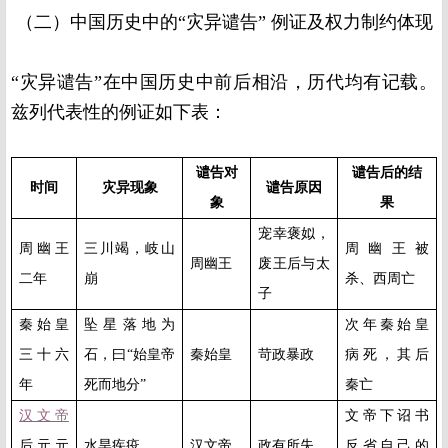
（二）中国历史中的“灾异谴告” 例证及权力制约体现
“灾异谴告”在中国历史中前后相沿，历代均有记载。
兹列代表性的例证如下表：
谴告对
谴告后的结
时间
灾异现象
谴告原因
象
果
宠幸褒姒，
周幽王
三川竭，岐山
周幽王被
周幽王
废王后与太
二年
崩
杀、西周亡
子
秦始皇
坠星落地为
次年秦始皇
三十六
石，曰“始皇帝
秦始皇
苛政暴政
病死，其后
年
死而地分
”
秦亡
汉文帝
文帝下诏书
后元元
水旱疾疫
汉文帝
政有所失
反省自己的