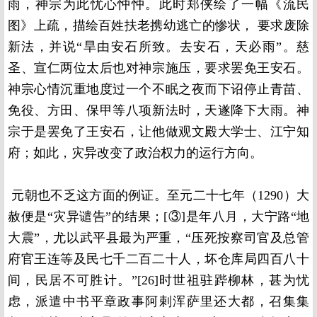
雨，神宗为此忧心忡忡。此时郑侠绘了一幅《流民
图》上疏，描绘百姓扶老携幼逃亡的惨状， 要求废除
新法，并说“旱由安石所致。去安石，天必雨”。慈
圣、宣仁两位太后也对神宗施压，要求罢免王安石。
神宗心情沉重地度过一个不眠之夜而下诏停止青苗、
免役、方田、保甲等八项新法时，天遂降下大雨。神
宗于是罢免了王安石，让他做观文殿大学士、江宁知
府；如此，灾异改变了政治权力的运行方向。
元朝也不乏这方面的例证。至元二十七年（1290）大
赦便是“灾异谴告”的结果；[③]是年八月，大宁路“地
大震”，尤以武平县最为严重，“压死按察司官及总管
府官王连等及民七千二百二十人，坏仓库局四百八十
间，民居不可胜计。”[26]时世祖驻跸柳林，甚为忧
虑，派遣中书平章政事阿剌浑萨里还大都，召集集