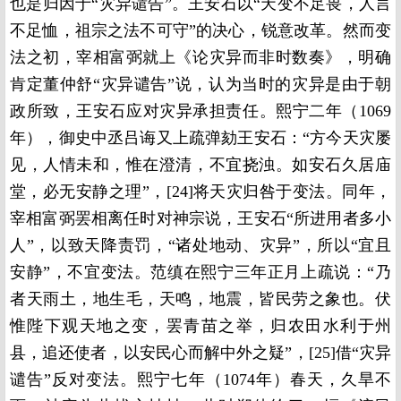
也是归因于“灾异谴告”。王安石以“天变不足畏，人言
不足恤，祖宗之法不可守”的决心，锐意改革。然而变
法之初，宰相富弼就上《论灾异而非时数奏》，明确
肯定董仲舒“灾异谴告”说，认为当时的灾异是由于朝
政所致，王安石应对灾异承担责任。熙宁二年（1069
年），御史中丞吕诲又上疏弹劾王安石：“方今天灾屡
见，人情未和，惟在澄清，不宜挠浊。如安石久居庙
堂，必无安静之理”，[24]将天灾归咎于变法。同年，
宰相富弼罢相离任时对神宗说，王安石“所进用者多小
人”，以致天降责罚，“诸处地动、灾异”，所以“宜且
安静”，不宜变法。范缜在熙宁三年正月上疏说：“乃
者天雨土，地生毛，天鸣，地震，皆民劳之象也。伏
惟陛下观天地之变，罢青苗之举，归农田水利于州
县，追还使者，以安民心而解中外之疑”，[25]借“灾异
谴告”反对变法。熙宁七年（1074年）春天，久旱不