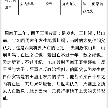
清光绪
多省大旱
皇帝
施政有失
谕，反思
施
四年
政之失
“周幽王二年，西周三川皆震；是岁也，三川竭，岐山
崩。”[13]西周末年发生地震川竭，当时的太史伯阳父
认为，这是西周将要灭亡的征兆：“夫国必依山川，山
崩川竭，亡国之征也；若国亡不过十年，数之纪也。
天之所弃，不过其纪。”[14]其时周幽王宠幸褒姒，废
王后与太子，严重违反政治惯例。伯阳父认为发生的
自然灾害是君王滥用权力的结果，他甚至预言十年之
内将亡国，其后果然应验。后世均认为，周幽王之所
以人亡政息，就是因为一意孤行拒绝了上天的灾异警
戒。