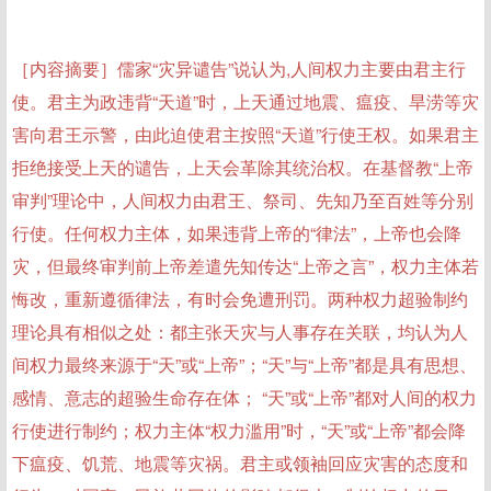
［内容摘要］儒家“灾异谴告”说认为,人间权力主要由君主行
使。君主为政违背“天道”时，上天通过地震、瘟疫、旱涝等灾
害向君王示警，由此迫使君主按照“天道”行使王权。如果君主
拒绝接受上天的谴告，上天会革除其统治权。在基督教“上帝
审判”理论中，人间权力由君王、祭司、先知乃至百姓等分别
行使。任何权力主体，如果违背上帝的“律法”，上帝也会降
灾，但最终审判前上帝差遣先知传达“上帝之言”，权力主体若
悔改，重新遵循律法，有时会免遭刑罚。两种权力超验制约
理论具有相似之处：都主张天灾与人事存在关联，均认为人
间权力最终来源于“天”或“上帝”；“天”与“上帝”都是具有思想、
感情、意志的超验生命存在体； “天”或“上帝”都对人间的权力
行使进行制约；权力主体“权力滥用”时，“天”或“上帝”都会降
下瘟疫、饥荒、地震等灾祸。君主或领袖回应灾害的态度和