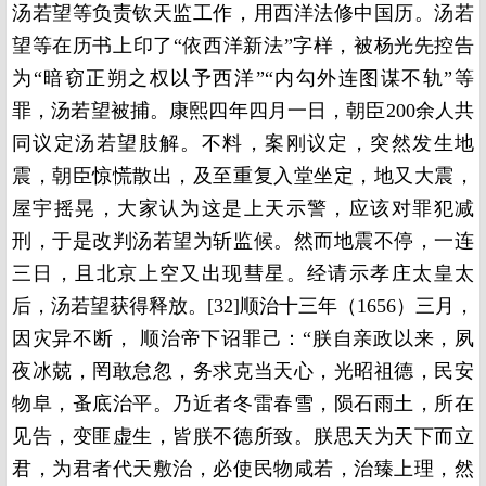
汤若望等负责钦天监工作，用西洋法修中国历。汤若
望等在历书上印了“依西洋新法”字样，被杨光先控告
为“暗窃正朔之权以予西洋”“内勾外连图谋不轨”等
罪，汤若望被捕。康熙四年四月一日，朝臣200余人共
同议定汤若望肢解。不料，案刚议定，突然发生地
震，朝臣惊慌散出，及至重复入堂坐定，地又大震，
屋宇摇晃，大家认为这是上天示警，应该对罪犯减
刑，于是改判汤若望为斩监候。然而地震不停，一连
三日，且北京上空又出现彗星。经请示孝庄太皇太
后，汤若望获得释放。[32]顺治十三年（1656）三月，
因灾异不断， 顺治帝下诏罪己：“朕自亲政以来，夙
夜冰兢，罔敢怠忽，务求克当天心，光昭祖德，民安
物阜，蚤底治平。乃近者冬雷春雪，陨石雨土，所在
见告，变匪虚生，皆朕不德所致。朕思天为天下而立
君，为君者代天敷治，必使民物咸若，治臻上理，然