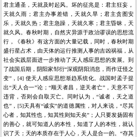
君主通圣，天就及时起风。坏的征兆是：君主狂妄，
天就久雨；君主办事差错，天就久旱；君主贪图安
乐，天就久热；君主急躁，天就久寒；君主昏昧，天
就久风。春秋时期，自然灾异源于政治谬误的思想流
行，《春秋》有这方面的大量记载，同时，春秋时期
盛行星占术，由天体的运行推测人事的吉凶祸福，从
社会实践层面进一步推动了天人感应思想的发展。到
了战国后期，阴阳家邹衍“深观阴阳消息，而作迂怪之
变”，[4] 使天人感应思想渐趋系统化。战国时孟子提
出“天人合一”论；“顺天者昌，逆天者亡”，天意不可
违背，否则会自取灭亡。同时认为，“诚者，天之道
也”，[5]天具有“诚实”的道德属性，对人来说，“尽其
心者，知其性也，知其性则知天矣”；人只要发扬固有
的善心，就可知道人的本性，知道了人的本性，就认
识了天；天的本质存在于人心，天人是合一的。“存其