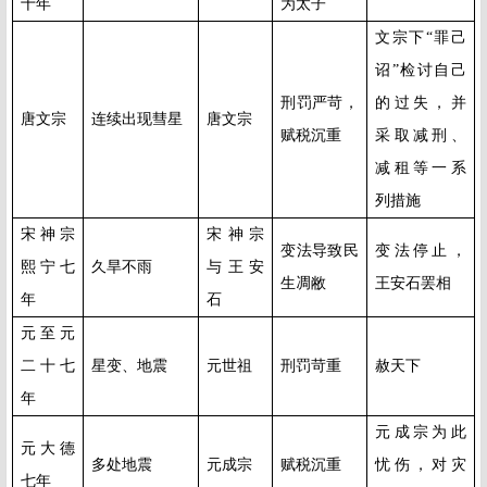
十年
为太子
文宗下“罪己
诏”检讨自己
刑罚严苛，
的过失，并
唐文宗
连续出现彗星
唐文宗
赋税沉重
采取减刑、
减租等一系
列措施
宋神宗
宋神宗
变法导致民
变法停止，
熙宁七
久旱不雨
与王安
生凋敝
王安石罢相
年
石
元至元
二十七
星变、地震
元世祖
刑罚苛重
赦天下
年
元成宗为此
元大德
多处地震
元成宗
赋税沉重
忧伤，对灾
七年