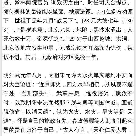
贤、翰林两院官员“询致灾之由”。时任司天台提点、
随侍柳林的岳铉也以星变、地震进谏。[27]在多方劝谏
下，世祖于是年九月“赦天下”。[28]元大德七年（130
3），“是岁地震，北京尤甚，地陷，黑沙水涌出，人
死伤数十万，帝深忧之”。[29]对于山西赵城、洪洞、
北京等地方发生地震，元成宗铁木耳都深为忧伤，茶
饭不进。其后，元政府对灾区免税三年。
明洪武元年八月，太祖朱元璋因水火旱灾感到不安而
对大臣论道：“近京师火，四方水早相仍，肤夙夜不逞
宁处，岂刑部失中，武事未息，徭役屡兴，赋敛不
时，以致阴阳乖决而然耶？朕与卿等同国休戚，宜辅
脱修省，以消天谴”，认为火灾、水灾、旱灾等是“天
谴”，怀疑自己的施政有失。参政傅瑕等人则将引起灾
异的责任归咎于自己：“古人有言：‘天心仁爱人君，