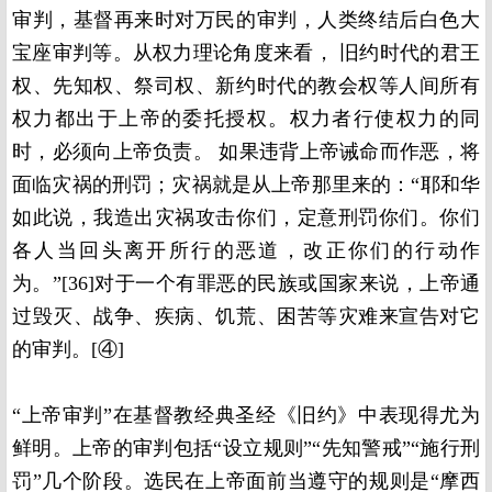
审判，基督再来时对万民的审判，人类终结后白色大
宝座审判等。从权力理论角度来看， 旧约时代的君王
权、先知权、祭司权、新约时代的教会权等人间所有
权力都出于上帝的委托授权。权力者行使权力的同
时，必须向上帝负责。 如果违背上帝诫命而作恶，将
面临灾祸的刑罚；灾祸就是从上帝那里来的：“耶和华
如此说，我造出灾祸攻击你们，定意刑罚你们。你们
各人当回头离开所行的恶道，改正你们的行动作
为。”[36]对于一个有罪恶的民族或国家来说，上帝通
过毁灭、战争、疾病、饥荒、困苦等灾难来宣告对它
的审判。[④]
“上帝审判”在基督教经典圣经《旧约》中表现得尤为
鲜明。上帝的审判包括“设立规则”“先知警戒”“施行刑
罚”几个阶段。选民在上帝面前当遵守的规则是“摩西