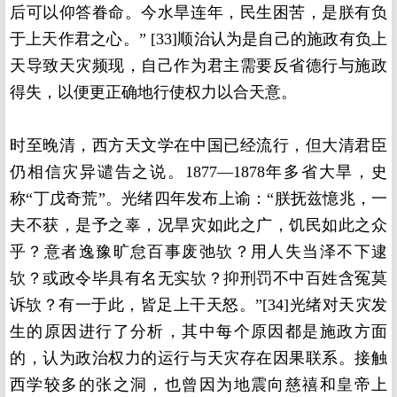
后可以仰答眷命。今水旱连年，民生困苦，是朕有负
于上天作君之心。” [33]顺治认为是自己的施政有负上
天导致天灾频现，自己作为君主需要反省德行与施政
得失，以便更正确地行使权力以合天意。
时至晚清，西方天文学在中国已经流行，但大清君臣
仍相信灾异谴告之说。1877—1878年多省大旱，史
称“丁戊奇荒”。光绪四年发布上谕：“朕抚兹憶兆，一
夫不获，是予之辜，况旱灾如此之广，饥民如此之众
乎？意者逸豫旷怠百事废弛欤？用人失当泽不下逮
欤？或政令毕具有名无实欤？抑刑罚不中百姓含冤莫
诉欤？有一于此，皆足上干天怒。”[34]光绪对天灾发
生的原因进行了分析，其中每个原因都是施政方面
的，认为政治权力的运行与天灾存在因果联系。接触
西学较多的张之洞，也曾因为地震向慈禧和皇帝上