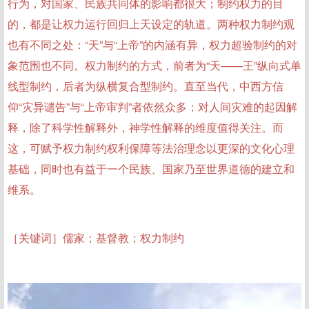
行为，对国家、民族共同体的影响都很大；制约权力的目
的，都是让权力运行回归上天设定的轨道。两种权力制约观
也有不同之处：“天”与“上帝”的内涵有异，权力超验制约的对
象范围也不同。权力制约的方式，前者为“天——王”纵向式单
线型制约，后者为纵横复合型制约。直至当代，中西方信
仰“灾异谴告”与“上帝审判”者依然众多；对人间灾难的起因解
释，除了科学性解释外，神学性解释的维度值得关注。而
这，可赋予权力制约权利保障等法治理念以更深的文化心理
基础，同时也有益于一个民族、国家乃至世界道德的建立和
维系。
［关键词］儒家；基督教；权力制约