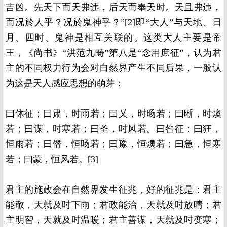
吉凶。先天下而天弗违，后天而奉天时。天且弗违，
而况於人乎？况於鬼神乎？”[2]即“大人”与天地、日
月、四时、鬼神是相互关联的。这类大人主要是帝
王，《尚书》“洪范九畴”第八是“念用庶征”，认为君
主的不同权力行为会对自然界产生不同后果，一般认
为这是天人感应思想的萌芽：
曰休征；曰肃，时雨若；曰乂，时旸若；曰晰，时燠
若；曰谋，时寒若；曰圣，时风若。曰咎征：曰狂，
恒雨若；曰僭，恒旸若；曰豫，恒燠若；曰急，恒寒
若；曰蒙，恒风若。[3]
君主的施政会在自然界发生征兆，好的征兆是：君主
能敬，天就及时下雨；君政能治，天就及时放晴；君
主明智，天就及时温暖；君主善谋，天就及时变寒；