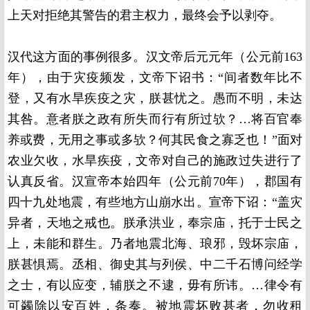
上天对拒绝其警告的君主权力，最终会予以剥夺。
汉代这方面的事例很多。汉文帝后元元年（公元前163
年），由于灾疫频发，文帝下诏书：“间者数年比不
登，又有水旱疾疫之灾，朕甚忧之。愚而不明，未达
其咎。意者朕之政有所失而行有所过欤？…将百官奉
养或费，无用之事或多欤？何其民食之寡乏也！”面对
农业欠收，水旱疾疫，文帝对自己的施政过失进行了
认真反省。汉宣帝本始四年（公元前70年），郡国有
四十九处地震，有些地方山崩水出。宣帝下诏：“盖灾
异者，天地之戒也。朕承洪业，奉宗庙，托于士民之
上，未能和群生。乃者地震北海、琅邪，毁坏宗庙，
朕甚惧焉。丞相、御史其与列侯、中二千石博问经学
之士，有以应变，辅朕之不逮，毋有所讳。…律令有
可蠲除以安百姓，条奏。被地震坏败甚者，勿收租