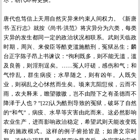
尽，朝代即将更换。
唐代也笃信上天用自然灾异来约束人间权力。《新唐
书·五行志》就按《尚书·洪范》将灾异分为六类，每类
灾异的发生都同一定的政治状况相联系。武则天临政
时期，周兴、来俊臣等酷吏滥施酷刑，冤狱丛生；麟
台正字陈子昂上书谏议：“徇利既多，则不能无滥，滥
及良善，则淫刑逞矣。……冤人吁磋，感伤和气；和
气悖乱，群生病疫；水旱随之，则有凶年。人既失
业，则祸乱之心怵然而生矣。顷来亢阳愆候，云而不
雨，农夫释耒，瞻望嗷嗷，岂不由陛下之有圣德而不
降泽于人也？”[22]认为酷刑导致的冤狱，破坏了自然
的“和气”，病疫、水旱等灾害由此而来。这必然影响
农业生产，进而影响政治稳定，希望武则天能改变既
有的施政模式。这样的例子俯拾皆是；如唐文宗时