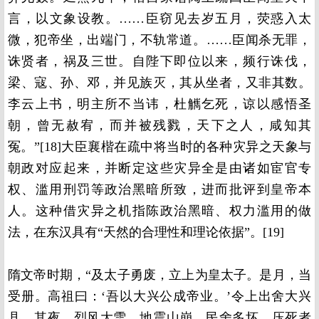
言，以文象设教。……臣窃见去岁五月，荧惑入太
微，犯帝坐，出端门，不轨常道。……臣闻杀无罪，
诛贤者，祸及三世。自陛下即位以来，频行诛伐，
梁、寇、孙、邓，并见族灭，其从坐者，又非其数。
李云上书，明主所不当讳，杜觽乞死，谅以感悟圣
朝，曾无赦宥，而并被残戮，天下之人，咸知其
冤。”[18]大臣襄楷在疏中将当时的各种灾异之天象与
朝政对应起来，并断定这些灾异全是由诸如宦官专
权、滥用刑罚等政治黑暗所致，进而批评到皇帝本
人。这种借灾异之机指陈政治黑暗、权力滥用的做
法，在东汉具有“天然的合理性和理论依据”。[19]
隋文帝时期，“及太子勇废，立上为皇太子。是月，当
受册。高祖曰：‘吾以大兴公成帝业。’令上出舍大兴
县。其夜，烈风大雪，地震山崩，民舍多坏，压死者