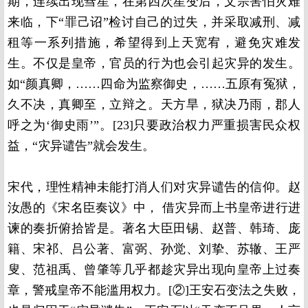
期，连续出现彗星，在第四次星变后，文宗害怕灾难
来临，下“罪己诏”检讨自己的过失，并采取减刑、减
租等一系列措施，希望得到上天宽宥，避免灾难发
生。不仅是皇帝，官员的行为也会引起灾异的发生。
如“颜真卿，……四命为监察御史，……五原有冤狱，
久不决，真卿至，立辩之。天方旱，狱决乃雨，郡人
呼之为‘御史雨’”。[23]只要政治权力严重损害民众权
益，“灾异谴告”就会发生。
宋代，理性精神未能打消人们对灾异谴告的信仰。赵
汝愚的《宋名臣奏议》中， 借灾异而上书皇帝进行进
谏的奏折俯拾皆是。著名大臣田锡、赵普、韩琦、庞
籍、宋祁、吕公著、富弼、孙觉、刘挚、苏辙、王严
叟、范祖禹、曾肇等几乎都趁灾异出现向皇帝上过奏
章，警戒皇帝不能滥用权力。[②]王安石变法之失败，