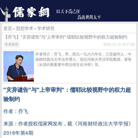
首页
›
思想学术
›
学术研究
【乔飞】"灾异谴告"与"上帝审判":儒耶比较视野中的权力超验制约
学术研究
2024-10-13 19:17:36
作者简介：乔飞，男，西元一九六六年生，江苏扬州人，中
南财经政法大学法学博士。现任河南大学法学院教授。著有
《从清代教案看中西法律文化冲突》等。
"灾异谴告"与"上帝审判"：儒耶比较视野中的权力超
验制约
作者：乔飞
来源：作者授权儒家网发布，载
《河南财经政法大学学报》
2016年第4期