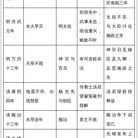
区免税三年
刑部失中，
太祖不安，
明洪武
武事未息，
水火旱灾
明太祖
与大臣讨论
元年
徭役屡兴，
施政之失
赋敛不时
神宗召见辅
明万历
神宗与
有司贪赃坏
臣及九卿，
天旱不雨
十三年
官员
法
反思
施政之
失
传教士汤若
清康熙
地震不停、出
杨光先
汤若望获得
望蒙冤被判
四年
现彗星
与朝臣
释放
肢解
清顺治
顺治帝下诏
水旱连年
顺治
君主不德
十三年
罪己
光绪发布上