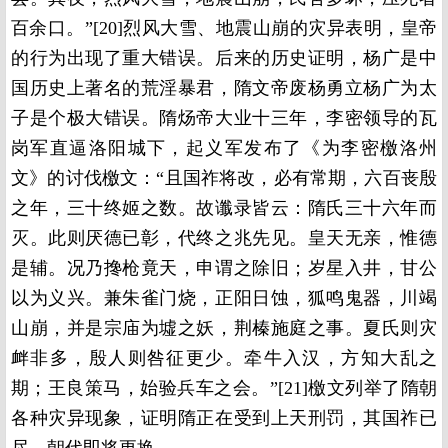
百余口。”[20]烈风大雪、地震山崩的灾异表明，皇帝
的行为出现了重大错误。后来的历史证明，杨广是中
国历史上著名的荒淫暴君，隋文帝废杨勇立杨广为太
子是个极大错误。隋炀帝大业十三年，李密领导的瓦
岗军直逼洛阳城下，起义军发布了《为李密檄洛州
文》的讨伐檄文：“且国祚将改，必有常期，六百丧殷
之年，三十终姬之数。故谶录皆云：隋氏三十六年而
灭。此则厌德已彰，代终之兆先见。皇天无亲，惟德
是辅。况乃搀枪竟天，申谓之除旧；岁星入井，甘公
以为义兴。兼朱雀门烧，正阳日蚀，狐鸣鬼器，川竭
山崩，并是宗庙为墟之妖，荆榛施庭之事。夏氏则灾
衅非多，殷人则咎征更少。牵牛入汉，方知大乱之
期；王良策马，始验兵车之会。”[21]檄文列举了隋朝
各种灾异现象，证明隋正在受到上天刑罚，其国祚已