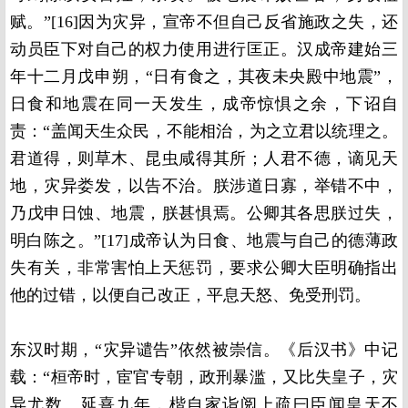
赋。”[16]因为灾异，宣帝不但自己反省施政之失，还
动员臣下对自己的权力使用进行匡正。汉成帝建始三
年十二月戊申朔，“日有食之，其夜未央殿中地震”，
日食和地震在同一天发生，成帝惊惧之余，下诏自
责：“盖闻天生众民，不能相治，为之立君以统理之。
君道得，则草木、昆虫咸得其所；人君不德，谪见天
地，灾异娄发，以告不治。朕涉道日寡，举错不中，
乃戊申日蚀、地震，朕甚惧焉。公卿其各思朕过失，
明白陈之。”[17]成帝认为日食、地震与自己的德薄政
失有关，非常害怕上天惩罚，要求公卿大臣明确指出
他的过错，以便自己改正，平息天怒、免受刑罚。
东汉时期，“灾异谴告”依然被崇信。《后汉书》中记
载：“桓帝时，宦官专朝，政刑暴滥，又比失皇子，灾
异尤数。延熹九年，楷自家诣阅上疏曰臣闻皇天不