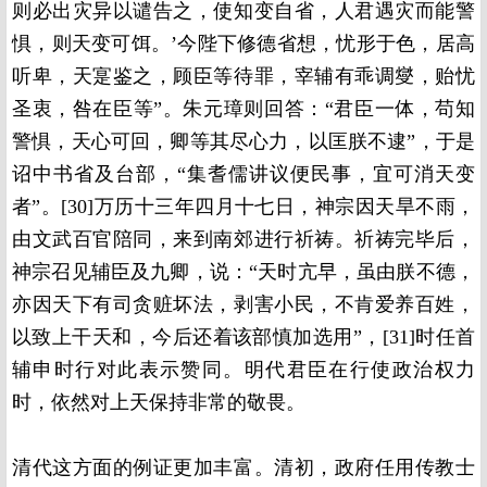
则必出灾异以谴告之，使知变自省，人君遇灾而能警
惧，则天变可饵。’今陛下修德省想，忧形于色，居高
听卑，天寔鉴之，顾臣等待罪，宰辅有乖调燮，贻忧
圣衷，咎在臣等”。朱元璋则回答：“君臣一体，苟知
警惧，天心可回，卿等其尽心力，以匡朕不逮”，于是
诏中书省及台部，“集耆儒讲议便民事，宜可消天变
者”。[30]万历十三年四月十七日，神宗因天旱不雨，
由文武百官陪同，来到南郊进行祈祷。祈祷完毕后，
神宗召见辅臣及九卿，说：“天时亢早，虽由朕不德，
亦因天下有司贪赃坏法，剥害小民，不肯爱养百姓，
以致上干天和，今后还着该部慎加选用”，[31]时任首
辅申时行对此表示赞同。明代君臣在行使政治权力
时，依然对上天保持非常的敬畏。
清代这方面的例证更加丰富。清初，政府任用传教士