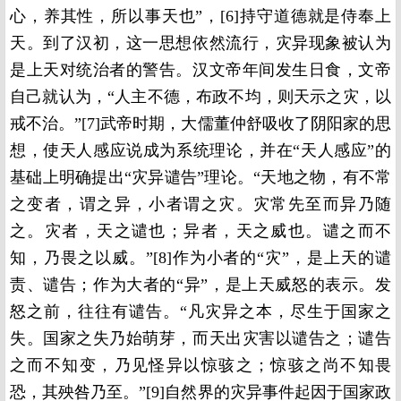
心，养其性，所以事天也”，[6]持守道德就是侍奉上
天。到了汉初，这一思想依然流行，灾异现象被认为
是上天对统治者的警告。汉文帝年间发生日食，文帝
自己就认为，“人主不德，布政不均，则天示之灾，以
戒不治。”[7]武帝时期，大儒董仲舒吸收了阴阳家的思
想，使天人感应说成为系统理论，并在“天人感应”的
基础上明确提出“灾异谴告”理论。“天地之物，有不常
之变者，谓之异，小者谓之灾。灾常先至而异乃随
之。灾者，天之谴也；异者，天之威也。谴之而不
知，乃畏之以威。”[8]作为小者的“灾”，是上天的谴
责、谴告；作为大者的“异”，是上天威怒的表示。发
怒之前，往往有谴告。“凡灾异之本，尽生于国家之
失。国家之失乃始萌芽，而天出灾害以谴告之；谴告
之而不知变，乃见怪异以惊骇之；惊骇之尚不知畏
恐，其殃咎乃至。”[9]自然界的灾异事件起因于国家政