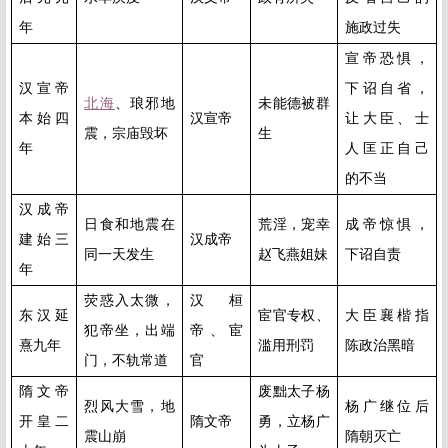
年
施政过失
宣帝恐惧，
汉宣帝
下诏自省，
北海
、琅邪地
未能德被群
本始四
汉宣帝
让大臣、士
震，宗庙毁坏
生
年
人匡正自己
的不当
汉成帝
日食和地震在
荒淫，宠幸
成帝惊惧，
建始三
汉成帝
同一天发生
赵飞燕姐妹
下诏自责
年
荧惑入太微，
汉桓
东汉延
宦官专权、
大臣襄楷指
犯帝坐，出端
帝、宦
熹九年
滥用刑罚
陈政治黑暗
门，不轨常道
官
隋文帝
废黜太子杨
烈风大雪，地
杨广继位后
开皇二
隋文帝
勇，立杨广
震山崩
隋朝灭亡