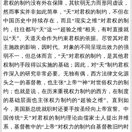
君权的制约没有外在保障，其软弱无力而形同虚设，
然而事实并非如此简单，“天”对君权的制约，不但在
中国历史中持续存在，而且“现实之维”对君权的制
约，往往都与“天”这一“超验之维”相关，有时直接就
以“天”、天道天命作为约束君权的依据。尽管其对君
主施政的影响，因时代、对象的不同呈现出效力的强
弱不一，但总体而言，“天”对君权的制约，是其他君
权制约手段得以实施的基础；因此，对“天”制约君权
作深入的研究非常必要。无独有偶，西方法律文化源
头之一的基督教，也主张“上帝
”“
神”对世俗权力的制
约；也就是说，在历来重视权力制约的西方，在制度
的基础层面也主张权力制约的“超验之维”。直到如
今，美国新总统就职时还要手按圣经向上帝宣誓。中
国传统“天”对君权的制约理论由儒家士人提出并维
系，基督教中的“上帝”对权力的制约自基督教旧约时