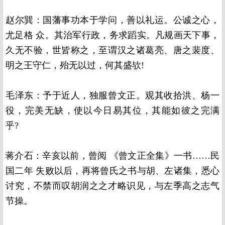
赵尔巽：
国藩事功本于学问，善以礼运。公诚之心，
尤足格 众。其治军行政，务求蹈实。凡规画天下事，
久无不验，世皆称之，至谓汉之诸葛亮、唐之裴度、
明之王守仁，殆无以过，何其盛欤!
毛泽东：
予于近人，独服曾文正。观其收拾洪、杨一
役，完美无缺，使以今日易其位，其能如彼之完满
乎?
蒋介石：
辛亥以前，曾阅 《曾文正全集》一书……民
国二年 失败以后，再将曾氏之书与胡、左诸集，悉心
讨究，不禁而叹胡润之之才略识见，与左季高之志气
节操。