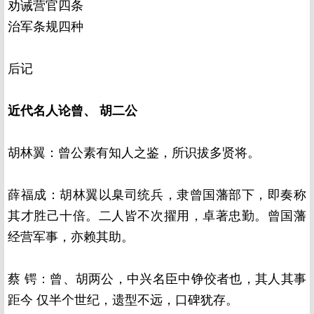
劝诫营官四条
治军条规四种
后记
近代名人论曾、 胡二公
胡林翼：
曾公素有知人之鉴，所识拔多贤将。
薛福成：
胡林翼以臬司统兵，隶曾国藩部下，即奏称
其才胜己十倍。二人皆不次擢用，卓著忠勤。曾国藩
经营军事，亦赖其助。
蔡 锷：
曾、胡两公，中兴名臣中铮佼者也，其人其事
距今 仅半个世纪，遗型不远，口碑犹存。