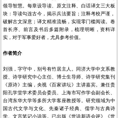
领导智慧。每章设导读、原文注释、白话译文三大板
块：导读勾连古今，揭示兵法要旨；注释考校严谨，
破解古文深意；译文精准流畅，实现零门槛阅读。卷
首长序、前言及书后多篇附录，梳理明晰，资料详
实，对于军事爱好者，尤具参考价值。
作者简介
刘强，字守中，别号有竹居主人。同济大学中文系教
授、诗学研究中心主任、博士生导师、诗学研究集刊
《原诗》主编，央视《百家讲坛》主讲嘉宾。兼任贵
阳孔学堂学术委员会委员、上海市写作学会副会长、
台湾东华大学等多所大学客座教授等。研究领域为中
国古代文学与文化、先秦诸子经典、儒学与古典诗
学、文言笔记小说等。已出版《世说新语会评》《世