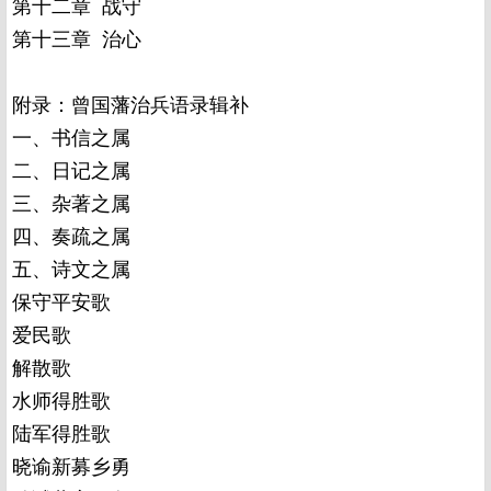
第十二章 战守
第十三章 治心
附录：曾国藩治兵语录辑补
一、书信之属
二、日记之属
三、杂著之属
四、奏疏之属
五、诗文之属
保守平安歌
爱民歌
解散歌
水师得胜歌
陆军得胜歌
晓谕新募乡勇