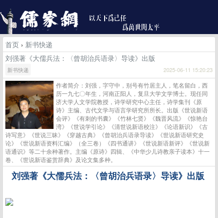
首页
›
新书快递
刘强著《大儒兵法：〈曾胡治兵语录〉导读》出版
新书快递
2025-06-11 15:20:23
作者简介：刘强，字守中，别号有竹居主人，笔名留白，西
历一九七〇年生，河南正阳人，复旦大学文学博士。现任同
济大学人文学院教授，诗学研究中心主任，诗学集刊《原
诗》主编、古代文学与语言学研究所所长。出版《世说新语
会评》《有刺的书囊》《竹林七贤》《魏晋风流》《惊艳台
湾》《世说学引论》《清世说新语校注》《论语新识》《古
诗写意》《世说三昧》《穿越古典》《曾胡治兵语录导读》《世说新语研究史
论》《世说新语资料汇编》（全三卷）《四书通讲》《世说新语新评》《世说新
语通识》等二十余种著作。主编《原诗》四辑、《中华少儿诗教亲子读本》十一
卷、《世说新语鉴赏辞典》及论文集多种。
刘强著《大儒兵法：〈曾胡治兵语录〉导读》出版