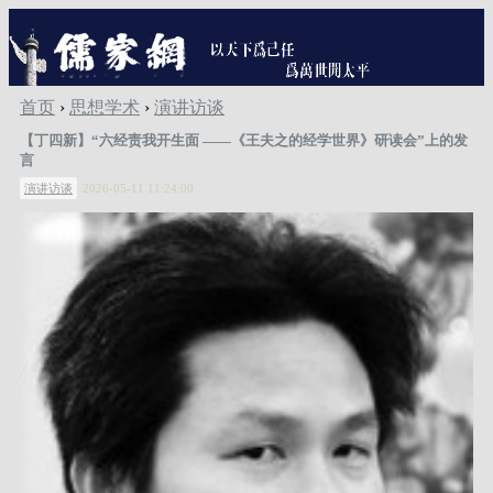
首页
›
思想学术
›
演讲访谈
【丁四新】“六经责我开生面 ——《王夫之的经学世界》研读会”上的发
言
演讲访谈
2026-05-11 11:24:00