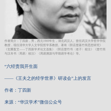
作者简介：丁四新，男，西元1969年生，湖北武汉人。曾任武汉大学哲学学院
教授，现任清华大学人文学院哲学系教授。著有《郭店楚墓竹简思想研究》
《玄圃畜艾——丁四新学术论文选集》《郭店楚竹书〈老子〉校注》《楚竹简
与汉帛书〈周易〉校注》《周易溯源与早期易学考论》等。
“六经责我开生面
——《王夫之的经学世界》研读会”上的发言
作者：丁四新
来源：“华汉学术”微信公众号