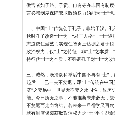
做官者如子路、子贡、冉有等亦非因有制度保
言必赖制度保障获取政治权力始能为“士”也
二、中国“士”传统创于孔子，非始于汉。孔
秋时孔子改造“士”为一“君子人格”，“士”
志道依仁游艺而实现仁智勇三达德之君子也
政治权力，仅“士”之特征，非“士”之本质，
特征代“士”之本质，不强调孔子对“士”之
三、诚然，晚清废科举后中国不再有“士”，
起后“士”已一去不复返，即“士”传统在中国
济”之变易中，世界无不变之永固性，故历
能。今日所无之事，不能推断未来必无，故现
不复返而走向终结。若未来一旦儒学又再次
就有制度保障获取政治权力之“士”乎？即焉