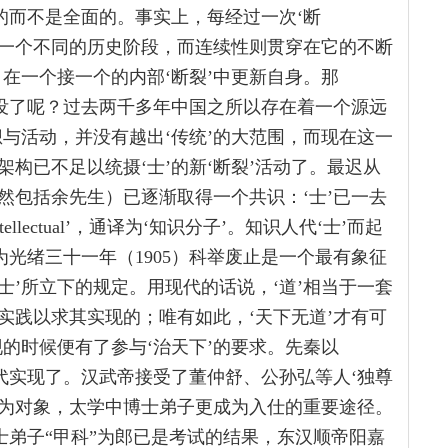
部的而不是全面的。事实上，每经过一次‘断
入一个不同的历史阶段，而连续性则贯穿在它的不断
，在一个接一个的内部‘断裂’中更新自身。那
隐没了呢？过去两千多年中国之所以存在着一个源远
想与活动，并没有越出‘传统’的大范围，而现在这一
构已不足以统摄‘士’的新‘断裂’活动了。最迟从
然包括余先生）已逐渐取得一个共识：‘士’已一去
lectual’，通译为‘知识分子’。知识人代‘士’而起
为光绪三十一年（1905）科举废止是一个最有象征
士’所立下的规定。用现代的话说，‘道’相当于一套
实践以求其实现的；唯有如此，‘天下无道’才有可
现的时候便有了参与‘治天下’的要求。先秦以
代实现了。汉武帝接受了董仲舒、公孙弘等人‘独尊
’为对象，太学中博士弟子更成为入仕的重要途径。
士弟子“甲科”为郎已是考试的结果，东汉顺帝阳嘉