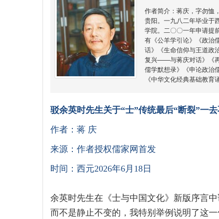
作者简介：蒋庆，字勿恤
贵阳。一九八二年毕业于
学院。二〇〇一年申请提
有《公羊学引论》《政治
话》《生命信仰与王道政
复兴——与蒋庆对话》《
儒学默想录》《申论政治儒
《中华文化经典基础教育
驳余英时先生关于“士”传统最后“断裂”一
作者：蒋 庆
来源：作者授权儒家网首发
时间：西元2026年6月18日
余英时先生在《士与中国文化》新版序言中谓
而不是静止不变的，我特别举例说明了这一传