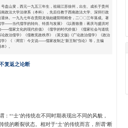
，号盘山叟，西元一九五三年生，祖籍江苏徐州，出生、成长于贵州
西南政法大学法律系（本科），先后任教于西南政法大学、深圳行政
前退休。一九九七年在贵阳龙场始建阳明精舍，二〇〇三年落成。著
儒学——当代儒学的转向、特质与发展》《以善致善：蒋庆与盛洪对
治——儒家文化的现代价值》《儒学的时代价值》《儒家社会与道统
再论政治儒学》《儒教宪政秩序》（英文版)《广论政治儒学》《政治
学》《〈周官〉今文说——儒家改制之“新王制”刍论》等，主编
诵本》。
去不复返之论断
：“‘士’的传统在不同时期表现出不同的风貌，
统的断裂状态。相对于‘士’的传统而言，所谓‘断