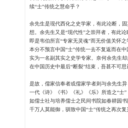
续“士”传统之慧命乎？
余先生是现代西化之史学家，有此论断，固
想。余先生又是“现代性”之崇拜者，有此论
即是韦伯所言“专家无灵魂”而无价值关怀
本分不预言中国“士”传统一去不复返而在中
实为一名副其实之史学专家。奈何余先生却
在中国历史中最后“断裂”结束，吾甚不可思
是故，儒家信奉者或儒家学者则与余先生异
一代《诗》《书》《礼》《乐》所造之“士
如儒士社与培养儒士之民间书院如春耕园书
千万人莫能御，驯致中国“士”传统之再次