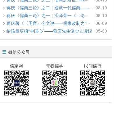
蒋庆《儒商三论》之二｜造就一代儒商——···
08-10
蒋庆《儒商三论》之一｜涩泽荣一《〈论···
08-10
蒋庆著《〈周官〉今文说——儒家改制之“···
06-09
给孩童培植“中国心”——蒋庆先生谈少儿读经
05-30
微信公众号
儒家网
青春儒学
民间儒行