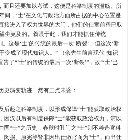
项，而且还要加以考试，这便是科举制度的滥觞。所
年间，‘士’在文化与政治方面所占据的中心位置是
”直接进入了权力世界的大门，他们的仕宦前程已取
望尘莫及的。着眼于此，我们才能抓住传统
。这是‘士’的传统的最后一次‘断裂’，但这次‘断
终于变成了现代知识人。” （余先生前言现代“知识
告了“‘士’的传统的最后一次‘断裂’”，故“‘士’已
之历史演变轨迹，然有三点未妥：
及后起之科举制度，以形成保障“士”能获取政治权
，因汉以后有制度保障“士”能获取政治权力，清以
中国“士”之历史，春秋时孔门之“士”则不赖选官科
、闵损、原宪等皆非因出仕做官而为“士”，而出仕