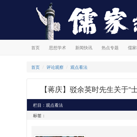
首页
思想学术
新闻快讯
热点专题
儒家
首页
评论观察
观点看法
【蒋庆】驳余英时先生关于“士
栏目：观点看法
标签：