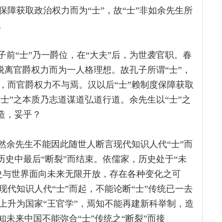
障获取政治权力而为“士”，故“士”非如余先生所
。
子前“士”乃一爵位，在“大夫”后，为世袭官职。春
遂脱离官爵权力而为一人格理想。故孔子所谓“士”，
，而官爵权力不与焉。汉以后“士”赖制度保障获取
“士”之本质乃志道谋道弘道行道。余先生以“士”之
改造，妥乎？
然余先生不能因此随世人断言现代知识人代“士”而
历史中最后“断裂”而结束。依儒家，历史处于“未
史与世界面向未来无限开放，存在各种变化之可
代知识人代“士”而起，不能论断“士”传统已一去
上升为国家“王官学”，焉知不能再建新科举制，造
知未来中国不能弥合“士”传统之“断裂”而接