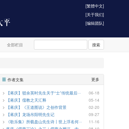
[繁體中文]
[关于我们]
[编辑团队]
全部栏目
搜索
更多
作者文集
【蒋庆】驳余英时先生关于“士”传统最后···
06-18
【蒋庆】儒教之天汇释
05-14
【蒋庆】《王道图说》之创作背景
02-20
【蒋庆】龙场吊阳明先生记
09-27
《歌乐集》所载盘山先生诗丨世上浮名何···
11-16
蒋庆《儒商三论》之三｜儒商之辨证、内···
08-10