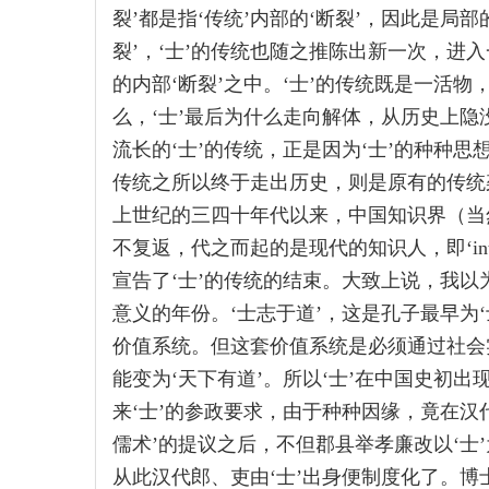
裂’都是指‘传统’内部的‘断裂’，因此是局
裂’，‘士’的传统也随之推陈出新一次，进
的内部‘断裂’之中。‘士’的传统既是一活物
么，‘士’最后为什么走向解体，从历史上
流长的‘士’的传统，正是因为‘士’的种种思
传统之所以终于走出历史，则是原有的传统架
上世纪的三四十年代以来，中国知识界（当
不复返，代之而起的是现代的知识人，即‘intel
宣告了‘士’的传统的结束。大致上说，我以
意义的年份。‘士志于道’，这是孔子最早为‘
价值系统。但这套价值系统是必须通过社会
能变为‘天下有道’。所以‘士’在中国史初出
来‘士’的参政要求，由于种种因缘，竟在汉
儒术’的提议之后，不但郡县举孝廉改以‘士
从此汉代郎、吏由‘士’出身便制度化了。博