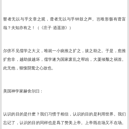
瞽者无以与乎文章之观，聋者无以与乎钟鼓之声。岂唯形骸有聋盲
哉？夫知亦有之！（《庄子·逍遥游》）
尔侪不见儒学之大义，唯就一小疵推之扩之，拔之助之。于是，愈推
扩愈非，越助拔越坏，儒学遂为国家废乱之帮凶，大厦倾颓之祸首。
此无他，狠愎阴鸷之心故也。
美国神学家赫舍尔曰：
认识的目的是什麽？我们习惯于相信，认识的目的是利用世界。我们
忘记了，认识的目的同样也是爲了赞美上帝。上帝既在场又不在场。