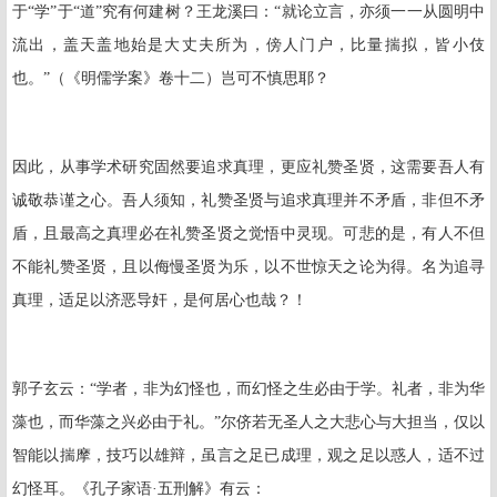
于“学”于“道”究有何建树？王龙溪曰：“就论立言，亦须一一从圆明中
流出，盖天盖地始是大丈夫所为，傍人门户，比量揣拟，皆小伎
也。”（《明儒学案》卷十二）岂可不慎思耶？
因此，从事学术研究固然要追求真理，更应礼赞圣贤，这需要吾人有
诚敬恭谨之心。吾人须知，礼赞圣贤与追求真理并不矛盾，非但不矛
盾，且最高之真理必在礼赞圣贤之觉悟中灵现。可悲的是，有人不但
不能礼赞圣贤，且以侮慢圣贤为乐，以不世惊天之论为得。名为追寻
真理，适足以济恶导奸，是何居心也哉？！
郭子玄云：“学者，非为幻怪也，而幻怪之生必由于学。礼者，非为华
藻也，而华藻之兴必由于礼。”尔侪若无圣人之大悲心与大担当，仅以
智能以揣摩，技巧以雄辩，虽言之足已成理，观之足以惑人，适不过
幻怪耳。《孔子家语·五刑解》有云：