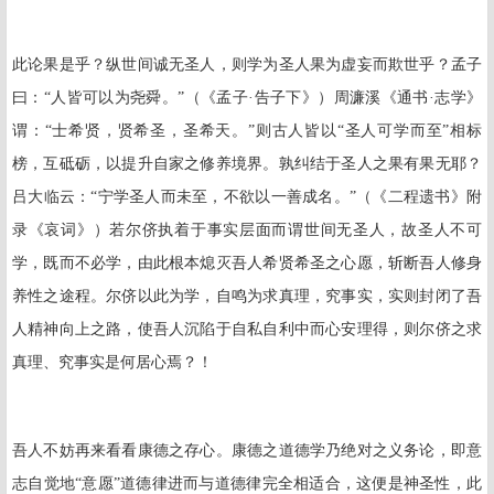
此论果是乎？纵世间诚无圣人，则学为圣人果为虚妄而欺世乎？孟子
曰：“人皆可以为尧舜。”（《孟子·告子下》）周濂溪《通书·志学》
谓：“士希贤，贤希圣，圣希天。”则古人皆以“圣人可学而至”相标
榜，互砥砺，以提升自家之修养境界。孰纠结于圣人之果有果无耶？
吕大临云：“宁学圣人而未至，不欲以一善成名。”（《二程遗书》附
录《哀词》）若尔侪执着于事实层面而谓世间无圣人，故圣人不可
学，既而不必学，由此根本熄灭吾人希贤希圣之心愿，斩断吾人修身
养性之途程。尔侪以此为学，自鸣为求真理，究事实，实则封闭了吾
人精神向上之路，使吾人沉陷于自私自利中而心安理得，则尔侪之求
真理、究事实是何居心焉？！
吾人不妨再来看看康德之存心。康德之道德学乃绝对之义务论，即意
志自觉地“意愿”道德律进而与道德律完全相适合，这便是神圣性，此