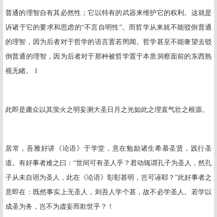
普通的理智自有其必然性；它以特有的武器来维护它的权利。这就是
诉诸于它的要求和思虑的“不言自明性”。而哲学从来就不能驳倒普通
的理智，因为后者对于哲学的语言置若罔闻。哲学甚至不能奢望去驳
倒普通的理智，因为后者对于那种被哲学置于本质洞察面前的东西熟
视无睹。
1
此即是庸众以其萤火之明妄测大圣日月之光如此之理直气壮之根源。
居常，吾雅好讲《论语》于学堂，意在勉励诸生希慕圣贤，践行圣
道。有好事者难之曰：“世间可有圣人乎？君动辄谓孔子为圣人，然孔
子从未自诩为圣人，此在《论语》彰彰甚明，岂可诬耶？”此好事者之
意即在：既然事实上无圣人，则吾人学个甚，故不必学圣人。若学以
成圣为务，岂不为虚妄而欺世乎？！