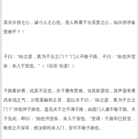
原夫尔侪之心，诚小人之心也。吾人再看千古圣贤之心，似尔侪求备
责难乎？！
子曰：“由之瑟，奚为于丘之门？”门人不敬子路。子曰：“由也升堂
矣，未入于室也。”（《论语·先进》）
子路素好勇，此其不足也，夫子屡有责难。当其鼓瑟也，其声盖有勇
武杀伐之气，少宽柔融和之音，是以夫子曰：“由之瑟，奚为于丘之
门？”亦批评子路也。盖见夫子之不满子路，由是门人遂不敬子路。夫
子见此，即曰：“由也升堂矣，未入于室也。”意谓：子路学已登堂，
唯资之不深耳，然汝辈尚未入门，安可不敬子路也。