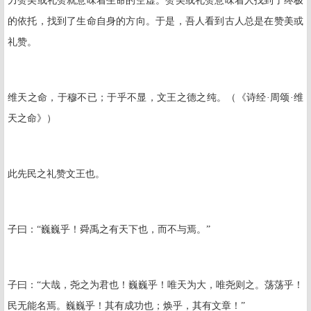
力赞美或礼赞就意味着生命的空虚。赞美或礼赞意味着人找到了终极
的依托，找到了生命自身的方向。于是，吾人看到古人总是在赞美或
礼赞。
维天之命，于穆不已；于乎不显，文王之德之纯。（《诗经·周颂·维
天之命》）
此先民之礼赞文王也。
子曰：“巍巍乎！舜禹之有天下也，而不与焉。”
子曰：“大哉，尧之为君也！巍巍乎！唯天为大，唯尧则之。荡荡乎！
民无能名焉。巍巍乎！其有成功也；焕乎，其有文章！”