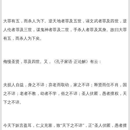
大罪有五，而杀人为下。逆天地者罪及五世，诬文武者罪及四世，逆
人伦者罪及三世，谋鬼神者罪及二世，手杀人者罪及其身。故曰大罪
有五，而杀人为下矣。
侮慢圣贤，罪及四世。又，《孔子家语·正论解》有云：
夫损人自益，身之不详；弃老而取幼，家之不详；释贤而任不肖，国
之不详；老者不教，幼者不学，俗之不详；圣人伏匿，愚者擅权，天
下之不详。
今天下妖言盈耳，仁义充塞，致“天下之不详”，正“圣人伏匿，愚者擅