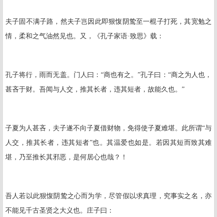
夫子固不满子路，然夫子岂因此即狠愎阴鸷至一棍子打死，其宽勉之
情，柔和之气油然见也。又，《孔子家语·致思》载：
孔子将行，雨而无盖。门人曰：“商也有之。”孔子曰：“商之为人也，
甚吝于财。吾闻与人交，推其长者，违其短者，故能久也。”
子夏为人甚吝，夫子遂不向子夏借财物，免得使子夏难堪。此所谓“与
人交，推其长者，违其短者”也。其温爱也如是。若因其短而致其难
堪，乃至推长其邪恶，是何居心也哉？！
吾人若以此狠愎阴鸷之心而为学，尽管假以求真理，究事实之名，亦
不能见千古圣贤之大义也。庄子曰：