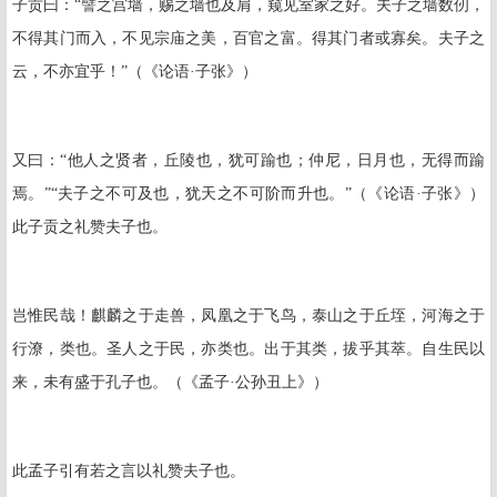
子贡曰：“譬之宫墙，赐之墙也及肩，窥见室家之好。夫子之墙数仞，
不得其门而入，不见宗庙之美，百官之富。得其门者或寡矣。夫子之
云，不亦宜乎！”（《论语·子张》）
又曰：“他人之贤者，丘陵也，犹可踰也；仲尼，日月也，无得而踰
焉。”“夫子之不可及也，犹天之不可阶而升也。”（《论语·子张》）
此子贡之礼赞夫子也。
岂惟民哉！麒麟之于走兽，凤凰之于飞鸟，泰山之于丘垤，河海之于
行潦，类也。圣人之于民，亦类也。出于其类，拔乎其萃。自生民以
来，未有盛于孔子也。（《孟子·公孙丑上》）
此孟子引有若之言以礼赞夫子也。