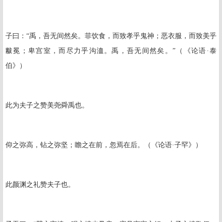
子曰：“禹，吾无间然矣。菲饮食，而致孝乎鬼神；恶衣服，而致美乎
黻冕；卑宫室，而尽力乎沟洫。禹，吾无间然矣。”（《论语·泰
伯》）
此为夫子之赞美尧舜禹也。
仰之弥高，钻之弥坚；瞻之在前，忽焉在后。（《论语·子罕》）
此颜渊之礼赞夫子也。