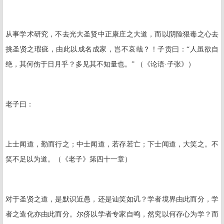
从事学术研究，不去光大圣贤中正康庄之大道，而以阴险狠毒之心去
挑圣贤之瑕疵，由此以成名成家，岂不哀哉？！子贡曰：“人虽欲自
绝，其何伤于日月乎？多见其不知量也。” （《论语·子张》）
老子曰：
上士闻道，勤而行之；中士闻道，若存若亡；下士闻道，大笑之。不
笑不足以为道。（《老子》第四十一章）
对于圣贤之道，是默识近愚，还是讪笑如讥？学者境界由此而分，学
者之造化亦由此而分。尔侪以学者专家自鸣，然究以何存心为学？而