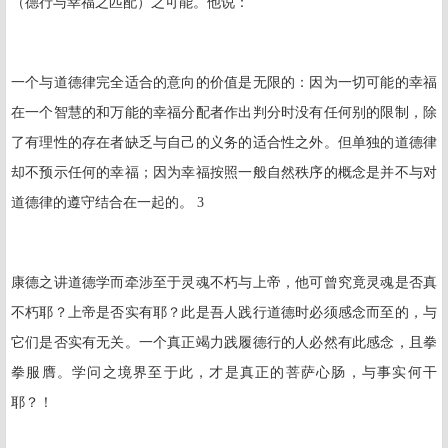
（德行与幸福之匹配）之可能。他说：
一个与道德律完全适合的意向的价值是无限的：因为一切可能的幸福
在一个智慧的和万能的幸福分配者作出判分时没有任何别的限制，除
了有理性的存在者缺乏与自己的义务的适合性之外。但单独的道德律
却不预示任何的幸福；因为幸福按照一般自然秩序的概念是并不与对
道德律的遵守结合在一起的。 3
康德之讲道德学而牵涉至于灵魂不朽与上帝，他可曾究竟灵魂是否真
不朽耶？上帝是否实有耶？此是吾人践行道德时必须感念而至的，与
它们是否实有无关。一个真正竭力践履德行的人必然有此感念，且拳
拳服膺。学问之境界至于此，才是真正的菩萨心肠，与事实何干
耶？！