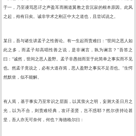
于一，乃至谩骂恶讦之声盈耳而阐道翼教之音沉寂的根本原因。此风
之起，殆有日矣。诚非学术之刚正中大之道也，且尝试说之。
某日，吾与诸生讲孟子之性善论。有一生起而责难曰：“世间之恶人如
此之多，而孟子却高唱性善之说，是非谰言，孰为谰言？”吾答之
曰：“诚然，世间之恶人盈野。孟子非愚拙而至于此简单之事实而不见
也。然孟子竟说之，必有大道存焉，恶人盈野之事实不足否也。”生愕
然默坐，似不能解。
有人焉，基于事实乃至常识之层面，以其萤火之明，妄测大圣日月之
光，以为不合，则责难经典，攻讦圣贤，岂不惑耶？然尔侪持论甚
坚，吾人亦无可奈何，何也？海德格尔曰：