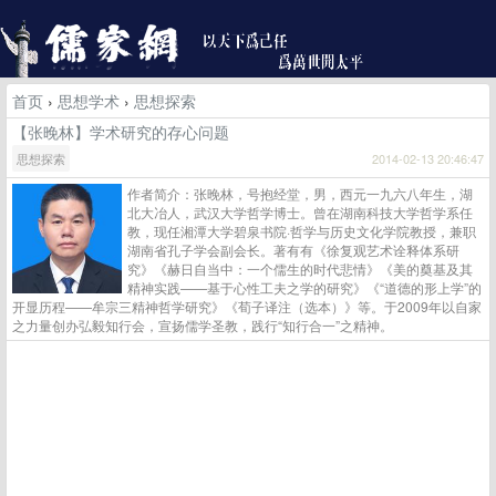
首页
›
思想学术
›
思想探索
【张晚林】学术研究的存心问题
思想探索
2014-02-13 20:46:47
作者简介：张晚林，号抱经堂，男，西元一九六八年生，湖
北大冶人，武汉大学哲学博士。曾在湖南科技大学哲学系任
教，现任湘潭大学碧泉书院·哲学与历史文化学院教授，兼职
湖南省孔子学会副会长。著有有《徐复观艺术诠释体系研
究》《赫日自当中：一个儒生的时代悲情》《美的奠基及其
精神实践——基于心性工夫之学的研究》《“道德的形上学”的
开显历程——牟宗三精神哲学研究》《荀子译注（选本）》等。于2009年以自家
之力量创办弘毅知行会，宣扬儒学圣教，践行“知行合一”之精神。