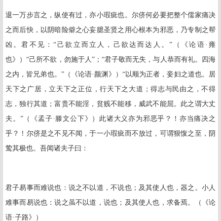
退一万步言之，纵使有过，亦小瑕疵也。尔侪何必要把整个儒家痛决
之而后快，以阴暗险僻之心妄臆圣贤之用心根本为邪恶，乃专制之帮
凶。君不见：“己欲立而立人，己欲达而达人。”（《论语·雍
也》）“己所不欲，勿施于人”；“君子敬而无失，与人恭而有礼。四海
之内，皆兄弟也。”（《论语·颜渊》）“以顺为正者，妾妇之道也。居
天下之广居，立天下之正位，行天下之大道；得志与民由之，不得
志，独行其道；富贵不能淫，贫贱不能移，威武不能屈。此之谓大丈
夫。”（《孟子·滕文公下》）此诸大义亦为邪恶乎？！亦当痛决之
乎？！尔侪是之不见不闻，于一小瑕疵而不放过，可谓狠愎之至，阴
鸷其极也。吾闻诸夫子曰：
君子易事而难说也：说之不以道，不说也；及其使人也，器之。小人
难事而易说也：说之虽不以道，说也；及其使人也，求备焉。（《论
语·子路》）