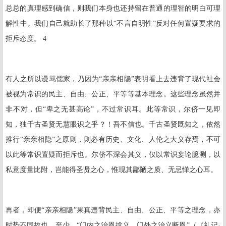
总总的真理感到确信，则我们本身也还持留在普通的理智的明白可理
解性中。我们自己就助长了那种以“不言自明性”反对任何置疑要求的
拒斥态度。 4
有人之所以谩骂儒家，乃因为“亲亲相隐”表明看上去违背了现代社会
被视为常识的民主、自由、公正、平等等基本理念。这些理念虽然并
非不对，但“卑之无甚高论”，不过常识耳。此等常识，尔侪一见即
知，独千古圣贤无慧眼识之乎？！吾不信也。千古圣贤既知之，依然
推行“亲亲相隐”之原则，则必有历史、文化、人伦之大义存焉，不可
以此等常识置疑而拒斥也。尔侪不深会其义，仅以常识妄论臆测，以
私意度量比附，岂能得圣贤之心，惟现其鄙陋之质、无忌惮之心耳。
再者，即便“亲亲相隐”果真违背民主、自由、公正、平等之理念，亦
时势不同故也。至少，“门内之治恩揜义，门外之治义断恩”（《礼记·