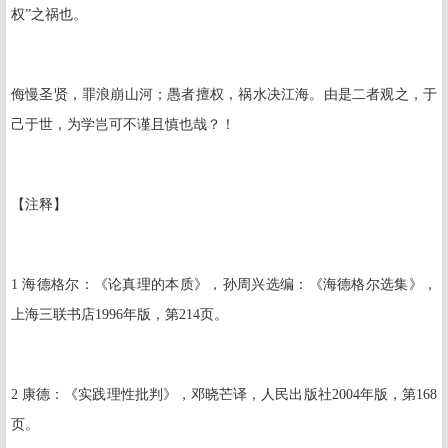
权”之祸也。
侮慢圣贤，罪浪崩山河；愚者擅权，祸水决江海。由是二者观之，于
己于世，为学岂可不谨且慎也哉？！
【
注释
】
1
海德格尔：《论真理的本质》，孙周兴选编：《海德格尔选集》，
上海三联书店
1996
年版，第
214
页。
2
康德：《实践理性批判》，邓晓芒译，人民出版社
2004
年版，第
168
页。