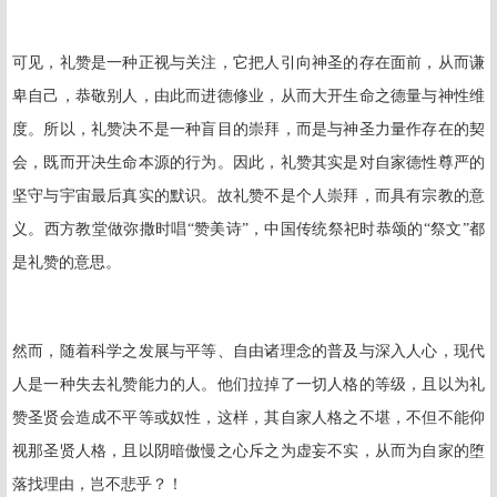
可见，礼赞是一种正视与关注，它把人引向神圣的存在面前，从而谦
卑自己，恭敬别人，由此而进德修业，从而大开生命之德量与神性维
度。所以，礼赞决不是一种盲目的崇拜，而是与神圣力量作存在的契
会，既而开决生命本源的行为。因此，礼赞其实是对自家德性尊严的
坚守与宇宙最后真实的默识。故礼赞不是个人崇拜，而具有宗教的意
义。西方教堂做弥撒时唱“赞美诗”，中国传统祭祀时恭颂的“祭文”都
是礼赞的意思。
然而，随着科学之发展与平等、自由诸理念的普及与深入人心，现代
人是一种失去礼赞能力的人。他们拉掉了一切人格的等级，且以为礼
赞圣贤会造成不平等或奴性，这样，其自家人格之不堪，不但不能仰
视那圣贤人格，且以阴暗傲慢之心斥之为虚妄不实，从而为自家的堕
落找理由，岂不悲乎？！