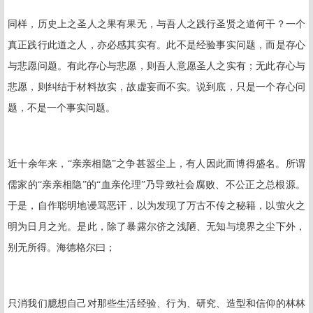
同样，历史上之圣人之果有果无，与吾人之践行圣贤之道何干？一个
真正践行此道之人，亦必感其实有。此不是经验事实问题，而是存心
与悲愿问题。有此存心与悲愿，则吾人意愿圣人之实有；无此存心与
悲愿，则纠结于材料故实，故虚妄而不实。说到底，只是一个存心问
题，不是一个事实问题。
近十余年来，“亲亲相隐”之争甚嚣尘上，有人因此而博得盛名。所谓
儒家的“亲亲相隐”的“血亲伦理”乃导致社会腐败、不公正之总根源。
于是，自作聪明地谩骂恶讦，以为发现了万古不传之秘籍，以萤火之
明为日月之光。是此，除了暴露尔侪之浅陋、无知与境界之尘下外，
别无所得。海德格尔曰；
只消我们臆想自己对那些生活经验、行为、研究、造型和信仰的林林