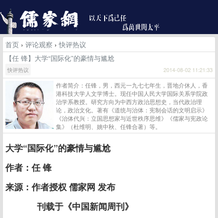
首页
›
评论观察
›
快评热议
【任 锋】大学“国际化”的豪情与尴尬
快评热议
2014-08-02 11:21:33
作者简介：任锋，男，西元一九七七年生，晋地介休人，香
港科技大学人文学博士。现任中国人民大学国际关系学院政
治学系教授。研究方向为中西方政治思想史，当代政治理
论，政治文化。著有《道统与治体：宪制会话的文明启示》
《治体代兴：立国思想家与近世秩序思维》《儒家与宪政论
集》（杜维明、姚中秋、任锋合著）等。
大学“国际化”的豪情与尴尬
作者：任 锋
来源：作者授权 儒家网 发布
刊载于《中国新闻周刊》