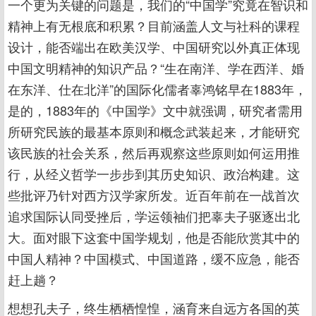
一个更为关键的问题是，我们的“中国学”究竟在智识和
精神上有无根底和积累？目前涵盖人文与社科的课程
设计，能否端出在欧美汉学、中国研究以外真正体现
中国文明精神的知识产品？“生在南洋、学在西洋、婚
在东洋、仕在北洋”的国际化儒者辜鸿铭早在1883年，
是的，1883年的《中国学》文中就强调，研究者需用
所研究民族的最基本原则和概念武装起来，才能研究
该民族的社会关系，然后再观察这些原则如何运用推
行，从经义哲学一步步到其历史知识、政治构建。这
些批评乃针对西方汉学家所发。近百年前在一战首次
追求国际认同受挫后，学运领袖们把辜夫子驱逐出北
大。面对眼下这套中国学规划，他是否能欣赏其中的
中国人精神？中国模式、中国道路，缓不应急，能否
赶上趟？
想想孔夫子，终生栖栖惶惶，涵育来自远方各国的英