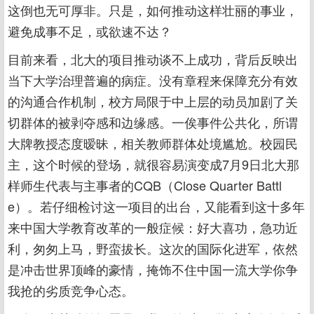
这倒也无可厚非。只是，如何推动这样壮丽的事业，
避免成事不足，或欲速不达？
目前来看，北大的项目推动谈不上成功，背后反映出
当下大学治理普遍的病症。没有章程来保障充分有效
的沟通合作机制，校方局限于中上层的动员加剧了关
切群体的被剥夺感和边缘感。一俟事件公共化，所谓
大牌教授态度暧昧，相关教师群体处境尴尬。校园民
主，这个时候的登场，就很容易演变成7月9日北大那
样师生代表与主事者的CQB（Close Quarter Battl
e）。若仔细检讨这一项目的出台，又能看到这十多年
来中国大学教育改革的一般症候：好大喜功，急功近
利，匆匆上马，野蛮拔长。这次的国际化进军，依然
是冲击世界顶峰的豪情，掩饰不住中国一流大学你争
我抢的劣质竞争心态。