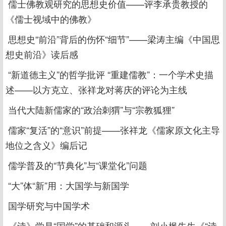
儒士佛教观研究的思想史价值——评李承贵教授的
《儒士视域中的佛教》
思想史“前沿”背后的伤怀“细节”——梁涛主编《中国思
想史前沿》读后感
“新道德主义”的哲学批评 “重建儒教”：一个学术史描
述——以方克立、张祥龙对蒋庆的评论为主线
当代大陆新儒家的“政治刺猬”与“宗教狐狸”
儒家“复活”的“意识”前提——张祥龙《儒家原文化主导
地位之含义》编后记
儒学普及的“节典化”与“课堂化”问题
“大”体“新”用：大国学与新国学
国学研究与中国学术
《诗》学是“国学”的基础和源头——刘小枫先生《“诗