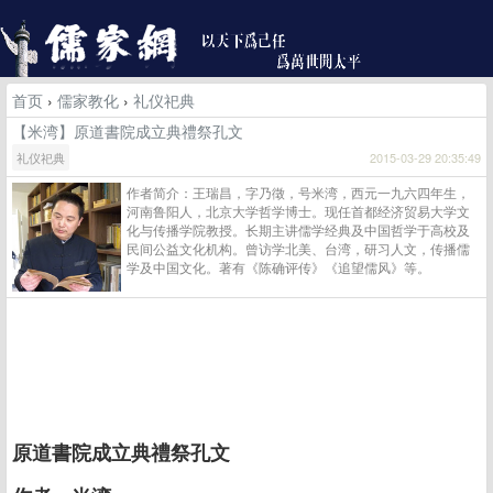
首页
›
儒家教化
›
礼仪祀典
【米湾】原道書院成立典禮祭孔文
礼仪祀典
2015-03-29 20:35:49
作者简介：王瑞昌，字乃徵，号米湾，西元一九六四年生，
河南鲁阳人，北京大学哲学博士。现任首都经济贸易大学文
化与传播学院教授。长期主讲儒学经典及中国哲学于高校及
民间公益文化机构。曾访学北美、台湾，研习人文，传播儒
学及中国文化。著有《陈确评传》《追望儒风》等。
原道書院成立典禮祭孔文