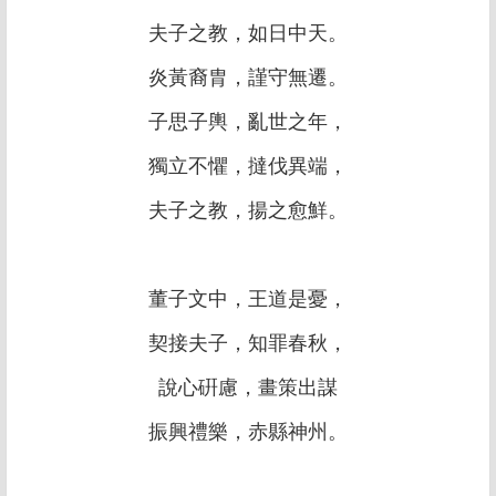
夫子之教，如日中天。
炎黃裔胄，謹守無遷。
子思子輿，亂世之年，
獨立不懼，撻伐異端，
夫子之教，揚之愈鮮。
董子文中，王道是憂，
契接夫子，知罪春秋，
說心硏慮，畫策出謀
振興禮樂，赤縣神州。