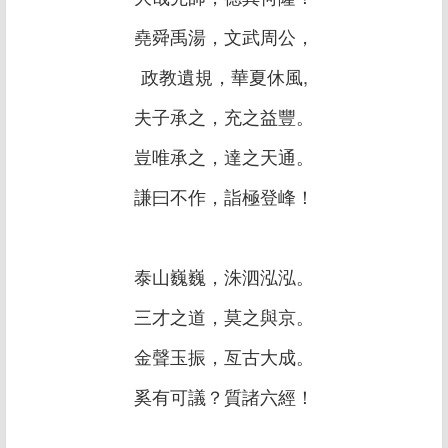
堯舜禹湯，文武周公，
政教遺規，華夏休風,
夫子承之，充之益豐。
豈唯承之，達之天通。
謙曰不作，詣極登峰！
泰山巍巍，洙泗泓泓。
三才之道，莫之與京。
金聲玉振，亙古大成。
奚有可議？質諸六經！