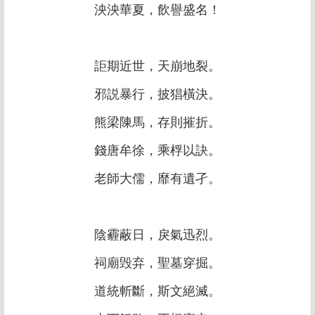
泱泱華夏，飲譽盛名！
詎期近世，天崩地裂。
邪説暴行，披猖橫決。
熊梁陳馬，存則摧折。
錢唐牟徐，乘桴以訣。
老師大儒，靡有遺孑。
陰霾蔽日，戾氣迅烈。
祠廟毁弃，聖墓穿掘。
道統斬斷，斯文絕滅。