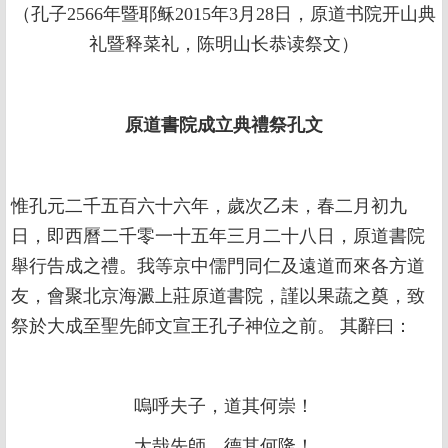
（孔子2566年暨耶稣2015年3月28日，原道书院开山典
礼暨释菜礼，陈明山长恭读祭文）
原道書院成立典禮祭孔文
惟孔元二千五百六十六年，歲次乙未，春二月初九
日，即西曆二千零一十五年三月二十八日，原道書院
舉行告成之禮。我等京中儒門同仁及遠道而來各方道
友，會聚北京海澱上莊原道書院，謹以果蔬之奠，致
祭於大成至聖先師文宣王孔子神位之前。 其辭曰：
嗚呼夫子，道其何崇！
大哉先師，德其何隆！