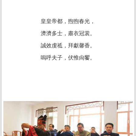
皇皇帝都，煦煦春光，
濟濟多士，肅衣冠裳。
誠效虔祗，拜獻馨香。
嗚呼夫子，伏惟尙饗。