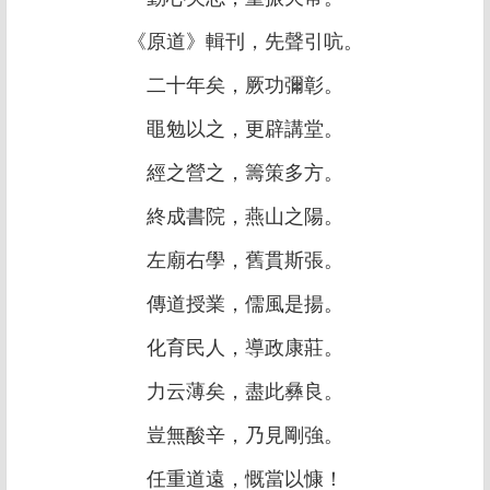
《原道》輯刊，先聲引吭。
二十年矣，厥功彌彰。
黽勉以之，更辟講堂。
經之營之，籌策多方。
終成書院，燕山之陽。
左廟右學，舊貫斯張。
傳道授業，儒風是揚。
化育民人，導政康莊。
力云薄矣，盡此彝良。
豈無酸辛，乃見剛強。
任重道遠，慨當以慷！