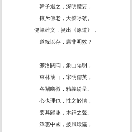
韓子退之，深明體要，
攘斥佛老，大聲呼號。
健筆雄文，挺出《原道》，
道統以存，庸非明效？
濂洛關閩，象山陽明，
東林蕺山，宋明儒英，
各闡幽微，精義紛呈。
心也理也，性之於情，
要其歸趣，木鐸之聲。
澤惠中國，披風環瀛，