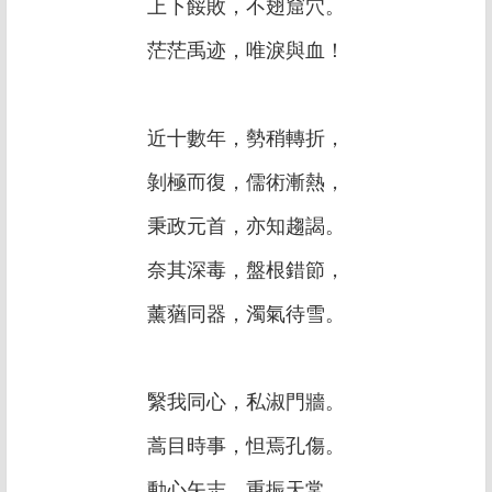
上下餒敗，不翅窟穴。
茫茫禹迹，唯淚與血！
近十數年，勢稍轉折，
剝極而復，儒術漸熱，
秉政元首，亦知趨謁。
奈其深毒，盤根錯節，
薰蕕同器，濁氣待雪。
繄我同心，私淑門牆。
蒿目時事，怛焉孔傷。
動心矢志，重振天常。