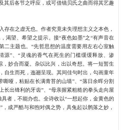
字及其后各节之呼应，或可借镜贝氏之曲而得其艺趣
入存在之虚无也。作者究竟未失理想主义之本色，
，渴望、希望之提示。接“夜色如墨”之“有声音在
第二主题也。“先哲思想的温度需要用左右心室触
清源”、“灵魂的香气在死生的门槛缓缓释放、渗
综，妙合而凝。杂以比兴，出以奇想。将一短暂生
，自生而死，迤逦呈现。其间佳句时出，勾画童年
带嘶哑，粘贴在长满青苔的山墙”、“落日余晖分割
上长出锋利的牙齿”、“母亲握紧粗糙的拳头走向屋
独具者，不能办也。全诗收以“一想起你，金黄色的
墨”，成严酷与和煦对偶之势，具兔起以鹘落之妙，