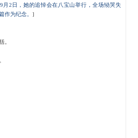
同年9月2日，她的追悼会在八宝山举行，全场恸哭失
此篇作为纪念。
]
括。
。