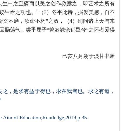
启，接纳人生中之至痛而以美之创作救赎之，即艺术之所有
赎生命之功也。”（3）冬平此诗，掘发美感，自不
斯文不磨，汝命不朽”之效，（4）则问诸上天与来
回肠荡气，类乎屈子“曾歔欷余郁邑兮”之怀者爰得
己亥八月朔于淡甘书屋
则失之，是求有益于得也，求在我者也。求之有道，
”
e Aim of Education,Routledge,2019,p.35.