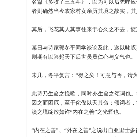
名篇《多收了三五斗》，以为可以后先呼应
者则确然当今农家村女亲历其境之故实，其
其后，飞花其人其事往来于心久之不去，愤
某日与诗家郭冬平同学谈论及此，遂以咏叹
则期有以兴起天下后世员员仁心与义气也。
未几，冬平复言：“得之矣！可意与否，请
此诗乃生命之挽歌，同时亦生命之颂词也。
因之而困厄，至于侘傺以夭其命；颂词者，
淡之境绽放如许“内在之善”之光辉也。
“内在之善”、“外在之善”之说出自亚里士