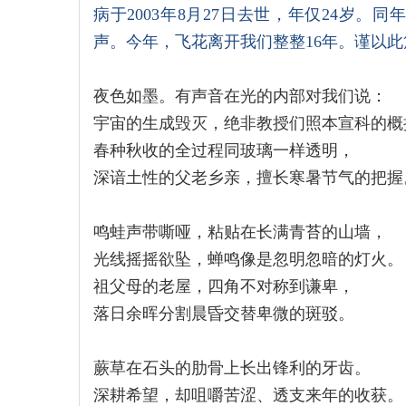
病于2003年8月27日去世，年仅24岁。
声。今年，飞花离开我们整整16年。谨以
夜色如墨。有声音在光的内部对我们说：
宇宙的生成毁灭，绝非教授们照本宣科的概
春种秋收的全过程同玻璃一样透明，
深谙土性的父老乡亲，擅长寒暑节气的把握
鸣蛙声带嘶哑，粘贴在长满青苔的山墙，
光线摇摇欲坠，蝉鸣像是忽明忽暗的灯火。
祖父母的老屋，四角不对称到谦卑，
落日余晖分割晨昏交替卑微的斑驳。
蕨草在石头的肋骨上长出锋利的牙齿。
深耕希望，却咀嚼苦涩、透支来年的收获。