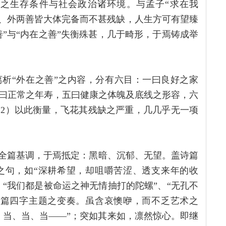
之生存条件与社会政治诸环境。与孟子“求在我
内、外两善皆大体完备而不甚残缺，人生方可有望臻
善”与“内在之善”失衡殊甚，几于畸形，于焉铸成举
氏之意离析“外在之善”之内容，分有六目：一曰良好之家
曰正常之年寿，五曰健康之体魄及底线之形容，六
2）以此衡量，飞花其残缺之严重，几几乎无一项
；全篇基调，于焉抵定：黑暗、沉郁、无望。盖诗篇
之句，如“深耕希望，却咀嚼苦涩、透支来年的收
、“我们都是被命运之神无情抽打的陀螺”、“无孔不
开篇四字主题之变奏。虽含哀懊咿，而不乏艺术之
、当、当、当——”；突如其来如，凛然惊心。即继