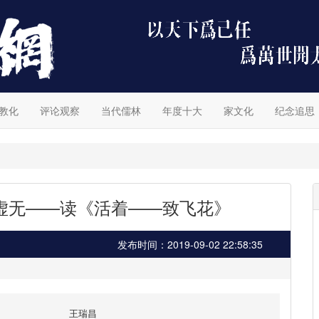
教化
评论观察
当代儒林
年度十大
家文化
纪念追思
虚无——读《活着——致飞花》
发布时间：2019-09-02 22:58:35
王瑞昌