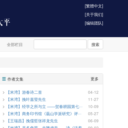
[繁體中文]
[关于我们]
[编辑团队]
全部栏目
搜索
更多
作者文集
【米湾】游春诗二首
04-12
【米湾】挽叶嘉莹先生
11-27
【米湾】经学之所与立 ——贺春耕园第七···
10-09
【米湾】商务印书馆《蕺山学派研究》评···
05-27
【王瑞昌】挽儒哲张祥龙先生
06-09
【米湾】虽多危苦，未堕虚无——读《活着···
09-02