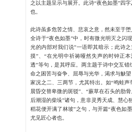
之以主题呈示与展开。此诗“夜色如墨”四
也。
此诗虽多危苦之情、悲哀之意，然未至于堕
全诗于“夜色如墨”中，时有微光明灭之闪现
光的内部对我们说”一语即其暗示；此诗之
摸”、“在光明中祈祷哑然失声的时钟正本
透”等句，是其呼应。两主题于诗中交互错
命之困苦与奋争、屈辱与光华，渴求与觖望
家况之二、三两节，尤其特出。如“鸣蛙声
晨昏交替卑微的斑驳”、“蕨草在石头的肋骨
后潮湿的柴垛”诸句，意非灵秀天成、慧心
稻花便开满了林坡”之句，与开篇“夜色如
尤见匠心者也。