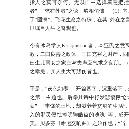
指人之莫可奈何、无以自主选择着意把控
者”、“求在外者”之论，略相仿佛。（1）
于“圆满”。飞花生命之特殊，在其“外在之
世瞩目人生之奇观也。
今有冰岛学人Kristjansson者，本亚
教，二曰良善之政体，三曰充裕之财产，四
曰生儿育女之家室与夫声应气求之良朋。（
之幸免，实人生大可悲伤者也。
于是，“夜色如墨”。开篇四字，沉重落下
之第一主题也。后举凡诗中抒发悲愤愀怆
获”、“丰饶的土地，却滋养着贫瘠的生活”
入的邪灵侵蚀掉明眸皓齿的魂魄”等，咸
美。贝多芬《命运交响曲》之始作也，“当