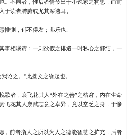
也。不同者，惟后者情节出于小说家之构思，而前
入于读者肺腑或尤其深透耳。
懑悱恻，郁不得发；弗乐也。
其事相嘱请：一则欲假之排遣一时私心之郁结，一
为我论之。”此拙文之缘起也。
挽歌者，哀飞花其人“外在之善”之枯窘，内在生命
赞飞花其人禀赋志意之卓异，竟以空乏之身，于惨
多德，前者指人之所以为人之德能智慧之扩充，后者