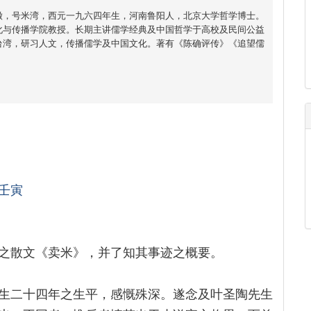
徵，号米湾，西元一九六四年生，河南鲁阳人，北京大学哲学博士。
化与传播学院教授。长期主讲儒学经典及中国哲学于高校及民间公益
台湾，研习人文，传播儒学及中国文化。著有《陈确评传》《追望儒
壬寅
之散文《卖米》，并了知其事迹之概要。
生二十四年之生平，感慨殊深。遂念及叶圣陶先生