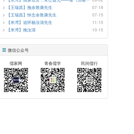
【王瑞昌】挽余敦康先生
07-18
【王瑞昌】悼念余敦康先生
07-15
【米湾】追怀杨汝清先生
11-15
【米湾】挽汝清
10-15
微信公众号
儒家网
青春儒学
民间儒行