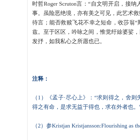
时哲Roger Scruton言：“自文明开
事。虽险恶绝境，亦有美之可见，此艺术救
待言；能否救赎飞花不幸之短命，收莎翁“
兹。至于区区，吟咏之间，惟觉纡䋡婆娑，
发抒，如我私心之所愿也已。
注释：
（1）《孟子·尽心上》：“求则得之，舍
得之有命，是求无益于得也，求在外者也。
（2）参Kristjan Kristjansson:Flourishing as th