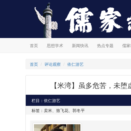
首页
思想学术
新闻快讯
热点专题
儒家
首页
评论观察
依仁游艺
【米湾】虽多危苦，未堕
栏目：依仁游艺
标签：卖米、致飞花、郭冬平