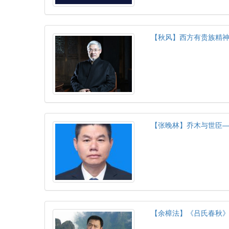
【秋风】西方有贵族精
【张晚林】乔木与世臣
【余樟法】《吕氏春秋》