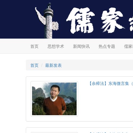
首页
思想学术
新闻快讯
热点专题
儒家
首页
最新发表
【余樟法】东海微言集（