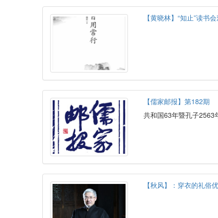
【黄晓林】“知止”读书会
【儒家邮报】第182期
共和国63年暨孔子2563
【秋风】：穿衣的礼俗