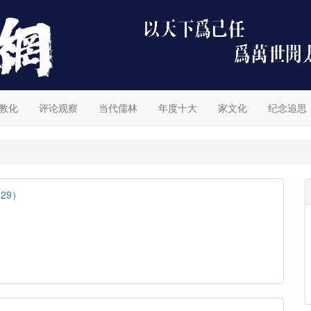
教化
评论观察
当代儒林
年度十大
家文化
纪念追思
29）