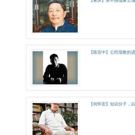
【蒋庆】从中国儒家立
【陈宜中】公民儒教的
【何怀宏】知识分子，