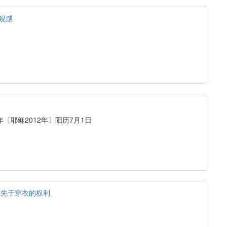
观感
年〔耶稣2012年〕阳历7月1日
优先于穿衣的权利