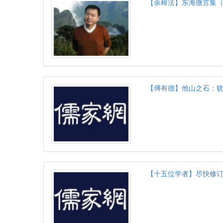
【余樟法】东海微言集（
【傅有德】他山之石：
【十五位学者】尽快修