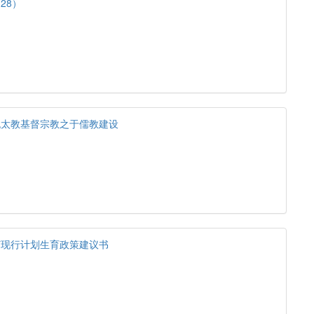
28）
犹太教基督宗教之于儒教建设
订现行计划生育政策建议书