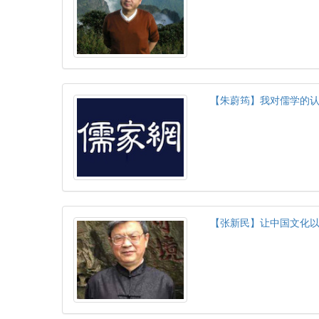
【朱蔚筠】我对儒学的
【张新民】让中国文化