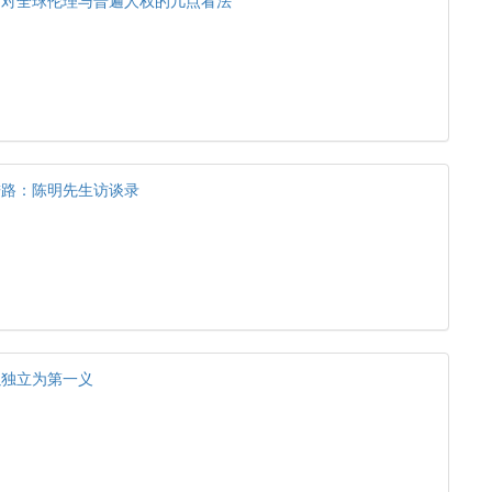
场对全球伦理与普遍人权的几点看法
进路：陈明先生访谈录
以独立为第一义