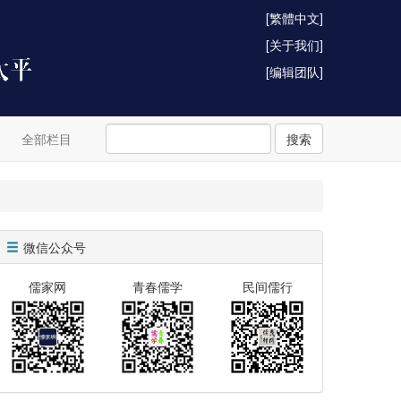
[繁體中文]
[关于我们]
[编辑团队]
全部栏目
搜索
微信公众号
儒家网
青春儒学
民间儒行