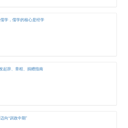
是儒学，儒学的核心是经学
”发起辞、章程、捐赠指南
迈向“训政中期”