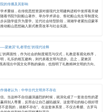
书院的传播及其影响
的学术重镇，在传统思想资源对接现代文明建构进程中发挥着关键
，随着书院刊刻船山著作、举办学术讲会、祭祀船山先生等制度化
逐步从隐学提升为显学。近代社会转型阶段，湖湘学者紧扣启蒙革
院推动船山思想融入新式教育改革与社会实践。
——梁漱溟“礼者理也”的现代诠释
礼”的两面性，作为社会的制度规范与仪式，礼教是客观化秩序，
文明，礼乐的相互建构，则代表着文明与进步。总之，梁漱溟
释既表现出中国文化早熟的缘由，也指明了礼教精神文明的方向。
始作俑者认为：中华古代文明并不存在
自信。当这种不自信越演越烈的时候，就演化成了一套攻击性的逻
会赢得别人尊重，反而会让自己越陷越深。这套理论的核心很好理
要不是我的，就都不存在”。在这套体系里，不仅古希腊、古罗马
古史的年代和独立性同样遭到否定。