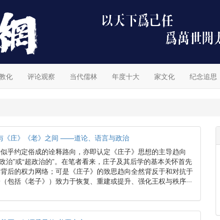
教化
评论观察
当代儒林
年度十大
家文化
纪念追思
象与《庄》《老》之间 ——道论、语言与政治
种似乎约定俗成的诠释路向，亦即认定《庄子》思想的主导趋向
“非政治”或“超政治的”。在笔者看来，庄子及其后学的基本关怀首先
其背后的权力网络；可是《庄子》的致思趋向全然背反于和对抗于
（包括《老子》）致力于恢复、重建或提升、强化王权与秩序···