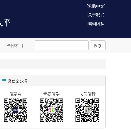
[繁體中文]
[关于我们]
[编辑团队]
全部栏目
搜索
微信公众号
儒家网
青春儒学
民间儒行