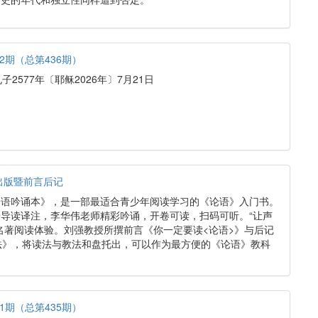
2期（总第436期）
2577年〔耶稣2026年〕7月21日
出版暨前言后记
论语吟诵本》，是一部最适合青少年阅读学习的《论语》入门书。
导读译注，李华伟老师精彩吟诵，开卷可读，扫码可听。“让声
名著阅读体验。刘强教授所撰前言《你一定要读<论语>》与后记
法》，将读法与教法和盘托出，可以作为最方便的《论语》教科
1期（总第435期）