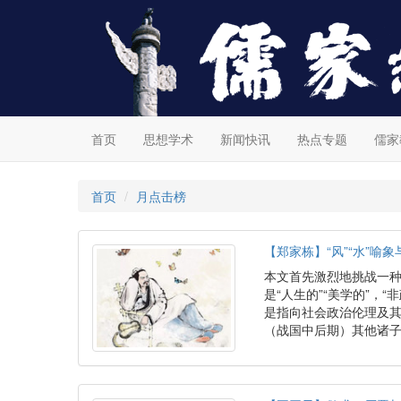
首页
思想学术
新闻快讯
热点专题
儒家
首页
月点击榜
【郑家栋】“风”“水”喻
本文首先激烈地挑战一
是“人生的”“美学的”，
是指向社会政治伦理及
（战国中后期）其他诸子