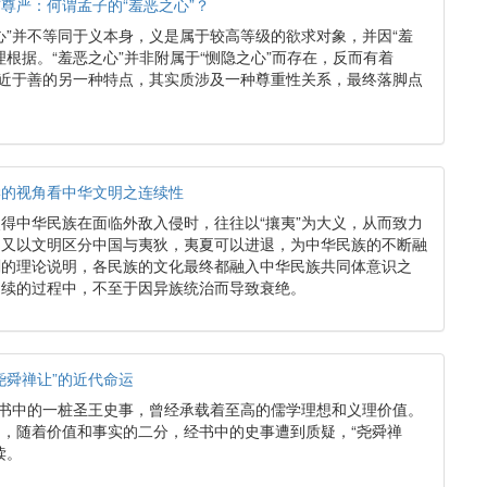
尊严：何谓孟子的“羞恶之心”？
心”并不等同于义本身，义是属于较高等级的欲求对象，并因“羞
理根据。“羞恶之心”并非附属于“恻隐之心”而存在，反而有着
切近于善的另一种特点，其实质涉及一种尊重性关系，最终落脚点
。
学的视角看中华文明之连续性
得中华民族在面临外敌入侵时，往往以“攘夷”为大义，从而致力
，又以文明区分中国与夷狄，夷夏可以进退，为中华民族的不断融
刻的理论说明，各民族的文化最终都融入中华民族共同体意识之
延续的过程中，不至于因异族统治而导致衰绝。
尧舜禅让”的近代命运
经书中的一桩圣王史事，曾经承载着至高的儒学理想和义理价值。
，随着价值和事实的二分，经书中的史事遭到质疑，“尧舜禅
读。