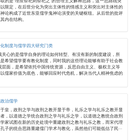
取的是“理应祭祀则祭祀之”的合理主义解释思路，这一思路既突
加以限定，在后世分化为突出主体性的情感主义和突出对主体性的
鬼神论构成了近世东亚儒学鬼神论演变的关键枢纽。从后世的批评
解其内在结构。
教化制度与儒学四大研究门类
我关心的是儒学自身的理论如何转型、有没有新的制度建设，所
就是希望儒学要有教化制度，同时我的这些理论能够有助于社会教
观层面，是希望依托中国传统资源，反思自由主义、极权主义等
造以儒家价值为底色，能够回应时代危机，解决当代人精神焦虑的
的政治儒学
显于皇，政刑之学与政刑之教开显于帝，礼乐之学与礼乐之教开显
成者，以道德之学统合政刑之学与礼乐之学，以道德之教统合政刑
经学家试图在新的历史处境中重建政刑之教与礼乐之教，而宋代理
孔子的统合思路重建儒门学术与教化，虽然他们可能低估了民···