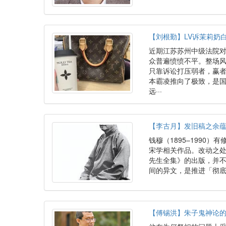
【刘根勤】LV诉茉莉奶
近期江苏苏州中级法院对
众普遍愤愤不平。整场
只靠诉讼打压弱者，赢者
本霸凌推向了极致，是
远···
【李古月】发旧稿之余蕴
钱穆（1895–1990
宋学相关作品。改动之
先生全集》的出版，并
间的异文，是推进「彻
【傅锡洪】朱子鬼神论