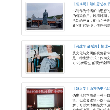
【杨旭明】船山思想在
书院作为传播船山思想
的桥梁作用。晚清时期
活动的开展，船山之学
新的时代语境，依托书
【龚建平 郝绥涛】情理
从文化与文明的视角看“
是一种生活方式；作为
对“礼者理也”的现代诠
【姚近复】西方伪史论
伪史论的本质是一种不
辑。但这套逻辑不仅不
解，可以大体概括为“只
被大幅改写，中国传统