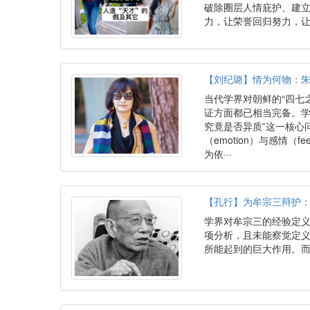
破除圈层人情庇护、建
力，让荣誉回归努力，
【刘纪璐】情为何物：
当代学界对朝鲜的“四七
证方面都已相当完备。学
究竟是否异质”这一核心
（emotion）与感情（
为依···
【孔行】为牟宗三辩护：
学界对牟宗三的经验定
项分析，且未能察觉定
所能起到的巨大作用。而