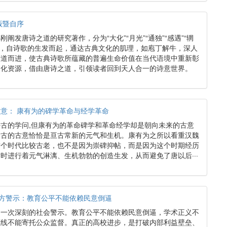
版暨自序
阐发唐诗之道的研究著作，分为“大化”“月光”“通独”“感遇”“辋
大主题，自诗歌的生发而起，通达古典文化的肌理，如庖丁解牛，深人
循道而进，使古典诗歌所蕴藏的普遍生命价值在当代语境中重新彰
文化资源，借由唐诗之道，引领读者回到天人合一的诗意世界。
意： 康有为的碑学革命与经学革命
古的学问,但康有为的革命碑学和革命经学却是朝向未来的古意
最古的古意恰恰是亘古常新的元气和生机。康有为之所以看重汉魏
这个时代比较古老，也不是因为崇碑抑帖，而是因为这个时期经历
时进行着元气淋漓、生机勃勃的创造生发，从而避免了唐以后···
塌方警示：教育公平不能依赖民意倒逼
为一次深刻的社会警示。教育公平不能依赖民意倒逼，学术正义不
底线不能寄托公众监督。真正的高校进步，是打破内部利益壁垒、