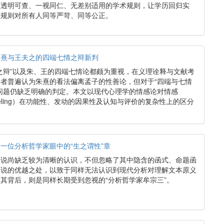
立透明可查、一视同仁、无差别适用的学术规则，让学历回归实
让规则对所有人同等严苛、同等公正。
朱熹与王夫之的四端七情之辩新判
之辩”以及朱、王的四端七情论都颇为重视，在义理诠释与文献考
者普遍认为朱熹的看法偏离孟子的性善论，但对于“四端与七情
问题仍缺乏明确的判定。本文以现代心理学的情感论对情感
feeling）在功能性、发动的因果性及认知与评价的复杂性上的区分
一位分析哲学家眼中的“生之谓性”章
义说尚缺乏较为清晰的认识，不但忽略了其中隐含的函式、命题函
义说的优越之处，以致于同样无法认识到现代分析对理解文本原义
其背后，则是同样长期受到忽视的“分析哲学家牟宗三”。