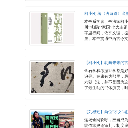
柯小刚 著《唐诗道》出
本书系学者、书法家柯小刚
川”“归隐”“家国”七
字里行间，依乎文理，
显。本书贯通中西古今
【柯小刚】朝向未来的古
金石学和考据经学都是好
追寻。在康有为那里，
六朝书法，并不是因为
了最生动的书体演变，时
【刘根勤】两位“才女”
这场全网欢呼，应当成
能依靠舆论审判，制度