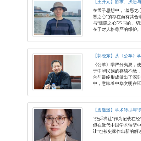
【王开元】欲求、厌恶与
在孟子思想中，“羞恶之
恶之心”的存在而有其合
与“恻隐之心”不同的、
在于对人格尊严的维护
【郭晓东】从《公羊》
《公羊》学严分夷夏，使
于中华民族的存续不绝
合与最终形成做出了深
中，意味着中华文明在
【皮迷迷】学术转型与“
“尧舜禅让”作为记载在
但在近代中国学术转型中
让”也被史家作出新的解