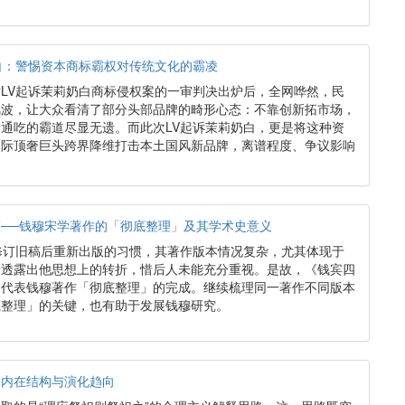
白：警惕资本商标霸权对传统文化的霸凌
LV起诉茉莉奶白商标侵权案的一审判决出炉后，全网哗然，民
风波，让大众看清了部分头部品牌的畸形心态：不靠创新拓市场，
通吃的霸道尽显无遗。而此次LV起诉茉莉奶白，更是将这种资
国际顶奢巨头跨界降维打击本土国风新品牌，离谱程度、争议影响
──钱穆宋学著作的「彻底整理」及其学术史意义
）有修订旧稿后重新出版的习惯，其著作版本情况复杂，尤其体现于
处透露出他思想上的转折，惜后人未能充分重视。是故，《钱宾四
不代表钱穆著作「彻底整理」的完成。继续梳理同一著作不同版本
底整理」的关键，也有助于发展钱穆研究。
的内在结构与演化趋向