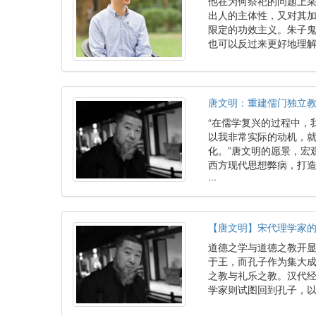
他在为何祭祀的问题上采
出人的主体性，又对其
限定的功效主义。朱子
也可以反过来更好地理
唐文明：重建儒门独立
“在儒学复兴的过程中，
以我非常实际的动机，
化。”唐文明的愿景，宏
西方现代思想弊病，打
···
【唐文明】宋代理学家
道德之学与道德之教开
于王，而孔子作为集大
之教与礼乐之教。汉代
学家则试图回到孔子，以