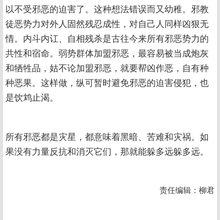
以不受邪恶的迫害了。这种想法错误而又幼稚。邪教
徒恶势力对外人固然残忍成性，对自己人同样凶狠无
情。内斗内讧、自相残杀是古往今来所有邪恶势力的
共性和宿命。弱势群体加盟邪恶，最容易被当成炮灰
和牺牲品，姑不论加盟邪恶，就要帮凶作恶，自有种
种恶果。这样做，纵可暂时避免邪恶的迫害侵犯，也
是饮鸩止渴。
所有邪恶都是灾星，都意味着黑暗、苦难和灾祸。如
果没有力量反抗和消灭它们，那就能躲多远躲多远。
责任编辑：柳君