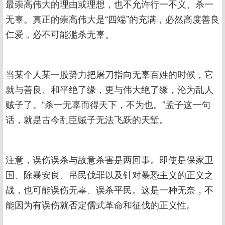
最崇高伟大的理由或理想，也不允许行一不义、杀一
无辜。真正的崇高伟大是“四端”的充满，必然高度善良
仁爱，必不可能滥杀无辜。
当某个人某一股势力把屠刀指向无辜百姓的时候，它
就与善良、和平绝了缘，更与伟大绝了缘，沦为乱人
贼子了。“杀一无辜而得天下，不为也。”孟子这一句
话，就是古今乱臣贼子无法飞跃的天堑。
注意，误伤误杀与故意杀害是两回事。即使是保家卫
国、除暴安良、吊民伐罪以及针对暴恐主义的正义之
战，也可能误伤无辜、误杀平民。这是一种无奈，不
能因为有误伤就否定儒式革命和征伐的正义性。