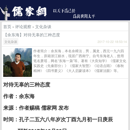
首页
›
评论观察
›
文化杂谈
【余东海】对待无辜的三种态度
文化杂谈
2017-10-22 18:53:14
作者简介：余东海，本名余樟法，男，属龙，西元一九六四
年生，原籍浙江丽水，现居广西南宁。自号东海老人，曾用
笔名萧瑶，网名“东海一枭”等。著有《大良知学》《儒家文化
实践史（先秦部分）》《儒家大智慧》《论语点睛》《春秋
精神》《四书要义》《大人启蒙读本》《儒家法眼》等。
对待无辜的三种态度
作者：余东海
来源：作者赐稿 儒家网 发布
时间：孔子二五六八年岁次丁酉九月初一日庚辰