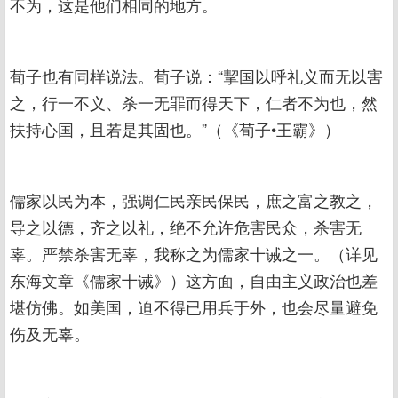
不为，这是他们相同的地方。
荀子也有同样说法。荀子说：“挈国以呼礼义而无以害
之，行一不义、杀一无罪而得天下，仁者不为也，然
扶持心国，且若是其固也。”（《荀子•王霸》）
儒家以民为本，强调仁民亲民保民，庶之富之教之，
导之以德，齐之以礼，绝不允许危害民众，杀害无
辜。严禁杀害无辜，我称之为儒家十诫之一。（详见
东海文章《儒家十诫》）这方面，自由主义政治也差
堪仿佛。如美国，迫不得已用兵于外，也会尽量避免
伤及无辜。