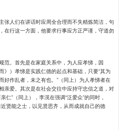
主张人们在讲话时应周全合理而不失精炼简洁，句
，在行这一方面，他要求行事应方正严谨，守道勿
规范。首先是在家庭关系中，为人应孝悌，因
学而》）孝悌是实践仁德的起点和基础，只要“其为
而好作乱者，未之有也。”（同上）为人孝悌者在
相亲爱。其次是在社会交往中应持守忠信之道，对
亲仁”（同上），李滉在强调“泛爱众”的同时，
多亲近贤能之士，以见贤思齐，从而成就自己的德