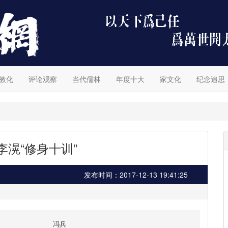
教化
评论观察
当代儒林
年度十大
家文化
纪念追思
李滉“修身十训”
发布时间：2017-12-13 19:41:25
冯兵