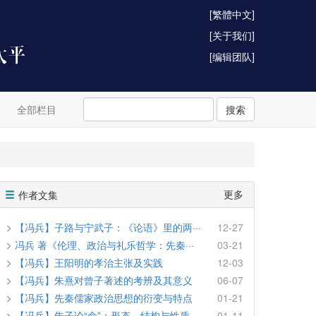
[繁體中文]
[关于我们]
[编辑团队]
全部栏目
搜索
更多
作者文集
【冯兵】子路与宁武子：《论语》里的两···
12-27
冯兵 著《伦理、政治与礼乐哲学：先秦···
03-21
【冯兵】王阳明的孝治主张及实践
12-03
【冯兵】朱熹对曾子著述的考辨及其意义
06-07
【冯兵】先秦儒家政治思想的衍变与特点
01-21
【冯兵】朱子论“命”：形态、结构与性质
01-11