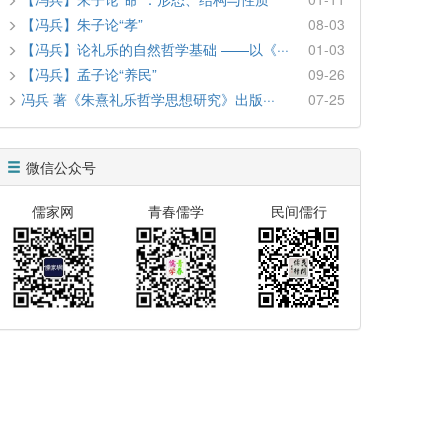
【冯兵】朱子论“孝”
08-03
【冯兵】论礼乐的自然哲学基础 ——以《···
01-03
【冯兵】孟子论“养民”
09-26
冯兵 著《朱熹礼乐哲学思想研究》出版···
07-25
微信公众号
儒家网
青春儒学
民间儒行