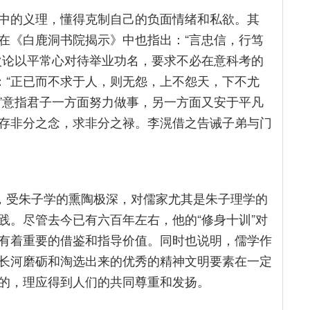
中的义理，懂得克制自己的负面情绪和私欲。其
熹在《白鹿洞书院揭示》中也指出：“言忠信，行笃
次论以平常心对待举业功名，要求不必在意科考的
：“正已而不求于人，则无怨，上不怨天，下不尤
”意指君子一方面努力做事，另一方面又安于平凡
存非分之念，求非分之禄。李滉借之告诫子弟与门
理，受朱子学的熏陶极深，对儒家尤其是朱子理学的
践。尽管去今已有六百年左右，他的“修身十训”对
有着重要的借鉴和指导价值。同时也说明，儒学作
长河磨砺和淘选出来的优秀的精神文明要素在一定
的，理应得到人们的共同尊重和发扬。