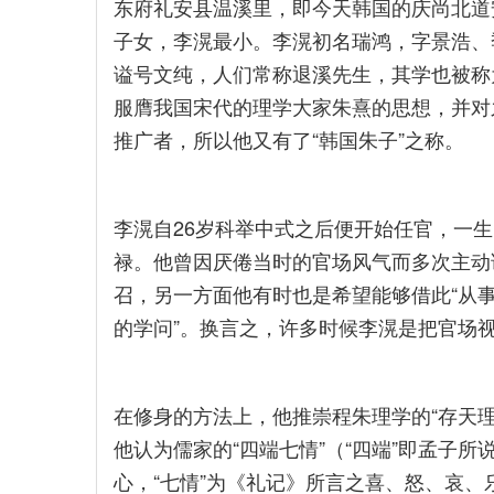
东府礼安县温溪里，即今天韩国的庆尚北道
子女，李滉最小。李滉初名瑞鸿，字景浩、
谥号文纯，人们常称退溪先生，其学也被称
服膺我国宋代的理学大家朱熹的思想，并对
推广者，所以他又有了“韩国朱子”之称。
李滉自26岁科举中式之后便开始任官，一
禄。他曾因厌倦当时的官场风气而多次主动
召，另一方面他有时也是希望能够借此“从事
的学问”。换言之，许多时候李滉是把官场
在修身的方法上，他推崇程朱理学的“存天理，
他认为儒家的“四端七情”（“四端”即孟子
心，“七情”为《礼记》所言之喜、怒、哀、