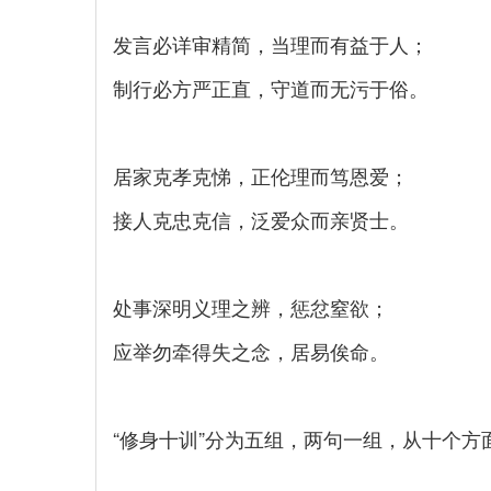
发言必详审精简，当理而有益于人；
制行必方严正直，守道而无污于俗。
居家克孝克悌，正伦理而笃恩爱；
接人克忠克信，泛爱众而亲贤士。
处事深明义理之辨，惩忿窒欲；
应举勿牵得失之念，居易俟命。
“修身十训”分为五组，两句一组，从十个