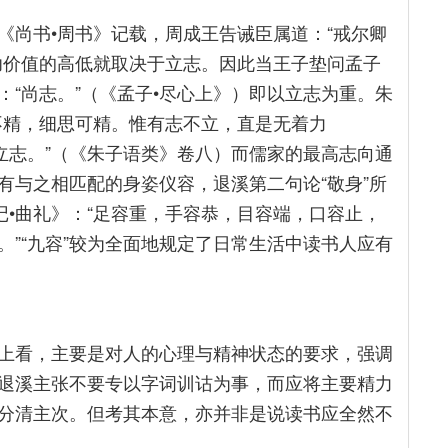
《尚书•周书》记载，周成王告诫臣属道：“戒尔卿
功价值的高低就取决于立志。因此当王子垫问孟子
“尚志。”（《孟子•尽心上》）即以立志为重。朱
不精，细思可精。惟有志不立，直是无着力
立志。”（《朱子语类》卷八）而儒家的最高志向通
有与之相匹配的身姿仪容，退溪第二句论“敬身”所
记•曲礼》：“足容重，手容恭，目容端，口容止，
”“九容”较为全面地规定了日常生活中读书人应有
上看，主要是对人的心理与精神状态的要求，强调
退溪主张不要专以字词训诂为事，而应将主要精力
分清主次。但考其本意，亦并非是说读书应全然不