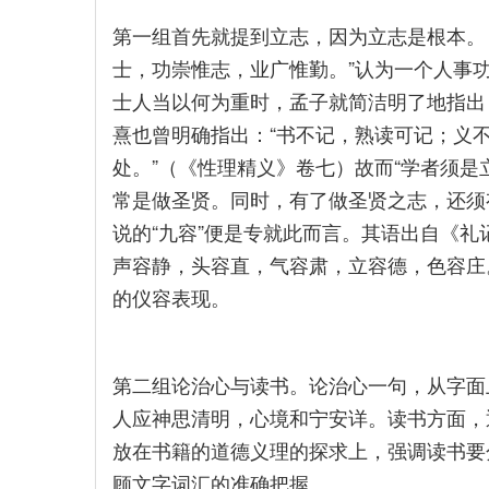
第一组首先就提到立志，因为立志是根本。
士，功崇惟志，业广惟勤。”认为一个人事
士人当以何为重时，孟子就简洁明了地指出：
熹也曾明确指出：“书不记，熟读可记；义
处。”（《性理精义》卷七）故而“学者须是
常是做圣贤。同时，有了做圣贤之志，还须
说的“九容”便是专就此而言。其语出自《礼
声容静，头容直，气容肃，立容德，色容庄。
的仪容表现。
第二组论治心与读书。论治心一句，从字面
人应神思清明，心境和宁安详。读书方面，
放在书籍的道德义理的探求上，强调读书要
顾文字词汇的准确把握。