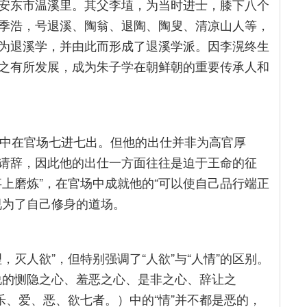
安东市温溪里。其父李埴，为当时进士，膝下八个
季浩，号退溪、陶翁、退陶、陶叟、清凉山人等，
为退溪学，并由此而形成了退溪学派。因李滉终生
之有所发展，成为朱子学在朝鲜朝的重要传承人和
生中在官场七进七出。但他的出仕并非为高官厚
请辞，因此他的出仕一方面往往是迫于王命的征
上磨炼”，在官场中成就他的“可以使自己品行端正
视为了自己修身的道场。
灭人欲”，但特别强调了“人欲”与“人情”的区别。
所说的恻隐之心、羞恶之心、是非之心、辞让之
乐、爱、恶、欲七者。）中的“情”并不都是恶的，