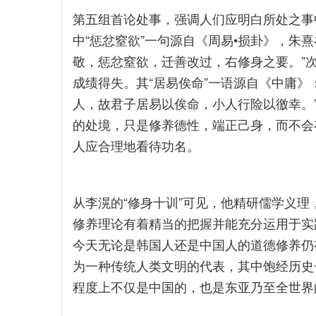
第五组首论处事，强调人们应明白所处之事
中“惩忿窒欲”一句源自《周易•损卦》，朱
敬，惩忿窒欲，迁善改过，右修身之要。”
成绩得失。其“居易俟命”一语源自《中庸》
人，故君子居易以俟命，小人行险以徼幸。
的处境，只是修养德性，端正己身，而不会
人应合理地看待功名。
从李滉的“修身十训”可见，他精研儒学义
修养理论有着精当的把握并能充分运用于实
今天无论是韩国人还是中国人的道德修养仍
为一种传统人类文明的代表，其中饱经历史
程度上不仅是中国的，也是东亚乃至全世界