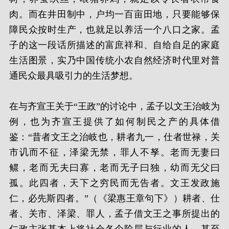
肉。而在井田制中，户均一百亩田地，只要能够保
障民众按时生产，也就足以养活一个八口之家。孟
子的这一段话所描述的富庶祥和、自给自足的家庭
生活图景，实乃中国传统小农自然经济时代里对普
通民众最具吸引力的生活梦想。
在与齐宣王关于“王政”的讨论中，孟子以文王治岐为
例，也为齐宣王提供了如何制民之产的具体借
鉴：“昔者文王之治岐也，耕者九一，仕者世禄，关
市讥而不征，泽梁无禁，罪人不孥。老而无妻曰
鳏，老而无夫曰寡，老而无子曰独，幼而无父曰
孤。此四者，天下之穷民而无告者。文王发政施
仁，必先斯四者。”（《梁惠王章句下》）耕者、仕
者、关市、泽梁、罪人，孟子借文王之事所提出的