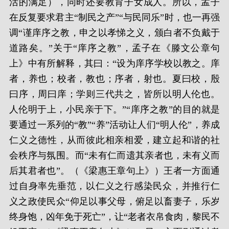
活的满足），同时还要教育子女成人。所以，孟子
在反复要求君主“制民之产”“与民同乐”时，也一再强
调“谨庠序之教，申之以孝悌之义，颁白者不负戴于
道路矣。”关于“庠序之教”，孟子在《滕文公章句
上》中有所解释，其曰：“设为庠序学校以教之。庠
者，养也；校者，教也；序者，射也。夏曰校，殷
曰序，周曰庠；学则三代共之，皆所以明人伦也。
人伦明于上，小民亲于下。”“庠序之教”的目的就是
要通过一系列的“教”“养”活动让人们“明人伦”，养成
仁义之德性，从而彼此相亲相爱，建立起和谐的社
会秩序与氛围。而“未有仁而遗其亲者也，未有义而
后其君者也”。（《梁惠王章句上》）王者一方面通
过自身率先垂范，以仁义之行感染民众，并推行仁
义之政使民众“仰足以事父母，俯足以畜妻子，乐岁
终身饱，凶年免于死亡”，让“老者衣帛食肉，黎民不