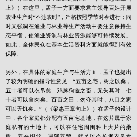
上》）在这里，孟子一方面要求君主领导百姓开展
农业生产时“不违农时”，严格按照季节时令进行；同
时又强调在渔业与林业等生产活动中要注意保持生
态平衡，使渔业资源与林业资源能够可持续发展。
如此，全体民众在基本生活资料方面就能得到有效
保障。
另外，在具体的家庭生产与生活方面，孟子也提出
了较为明确的指导性意见：“五亩之宅，树之以桑，
五十者可以衣帛矣。鸡豚狗彘之畜，无失其时，七
十者可以食肉矣。百亩之田，勿夺其时，八口之家
可以无饥矣。”（《梁惠王章句上》）在孟子的设计
中，各个家庭都分配有五亩宅基地，在这片属于家
庭私有的土地上，可以在住宅周围种上大片的桑
树，养蚕织丝，喂猪养鸡，就足以令长者衣帛食