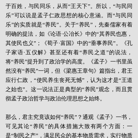
于百姓，与民同乐，从而“王天下”。所以，“与民同
乐”可以说是孟子仁政思想的核心意涵。而“与民同
乐”的实质就是“养民”。关于“养民”，先秦儒家有着
明确的提法，如《论语·公冶长》中的“其养民也惠，
其使民也义”；《荀子·富国》中的“垂事养民”。《孔
子家语·五仪解》甚至还有着“养民之道”的说法，
将“养民”提升到了政治学的高度。《孟子》一书里虽
然没有“养民”一词，但《梁惠王章句》篇指出，君王
应行仁政，“使民养生丧死无憾”，认为这才是“王道
之始也”。这一说法正是典型的“养民”观念，而且贯
彻孟子政治哲学与政治伦理思想之始终。
那么，君主究竟该如何“养民”？通观《孟子》一书，
可见其论“养民”的具体措施大致有两个方面：一
是“制民之产”，满足民众的基本物质需求，实行物质