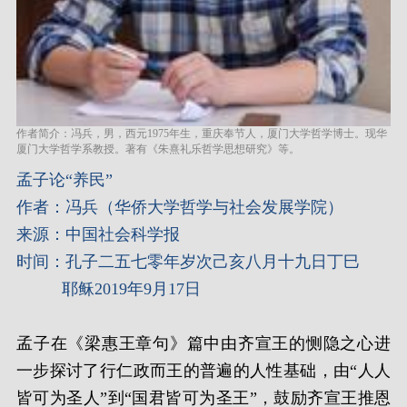
作者简介：冯兵，男，西元1975年生，重庆奉节人，厦门大学哲学博士。现华
厦门大学哲学系教授。著有《朱熹礼乐哲学思想研究》等。
孟子论
“养民”
作者：冯兵（华侨大学哲学与社会发展学院）
来源：中国社会科学报
时间：孔子二五七零年岁次己亥八月十九日丁巳
耶稣2019年9月17日
孟子在《梁惠王章句》篇中由齐宣王的恻隐之心进
一步探讨了行仁政而王的普遍的人性基础，由“人人
皆可为圣人”到“国君皆可为圣王”，鼓励齐宣王推恩