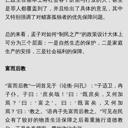
仁政主张基本上将社会各个阶层与行业的人，甚至
是罪人都覆盖到了，并且给出了具体的意见，其中
又特别强调了对鳏寡孤独者的优先保障问题。
总的来看，孟子对如何“制民之产”的政策设计大体上
可分为三个层面：一是自然生态的保护，二是家庭
生产的安排，三是社会福利的保障。
富而后教
“富而后教”一词首见于《论衡·问孔》：“子适卫，冉
子仆。子曰：‘庶矣哉！’曰：‘既庶矣，又何加
焉？’曰：‘富之’。曰：‘既富矣，又何加
焉？’曰：‘教之。’语冉子先富而后教之。”可见在民
众有了较好的物质生活保障之后着重施行道德教