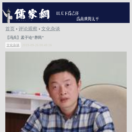
首页
›
评论观察
›
文化杂谈
【冯兵】孟子论“养民”
文化杂谈
2019-09-26 00:49:16