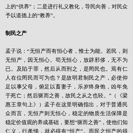
上的“供养”；二是进行礼义教化，导民向善，对民众
予以道德上的“教养”。
制民之产
孟子说：“无恒产而有恒心者，惟士为能。若民，则
无恒产，因无恒心。苟无恒心，放辟邪侈，无不为
已。及陷于罪，然后从而刑之，是罔民也。焉有仁
人在位罔民而可为也？是故明君制民之产，必使仰
足以事父母，俯足以畜妻子，乐岁终身饱，凶年免
于死亡；然后驱而之善，故民之从之也轻。”（《梁
惠王章句上》）孟子在这里明确指出，对于普通民
众而言，无恒产则无恒心，稳定的物质生活保障是
稳定价值观的养成基础，要想“驱而之善”，使他们知
仁义，行孝悌，就必得有“恒产”。而民之恒产的得