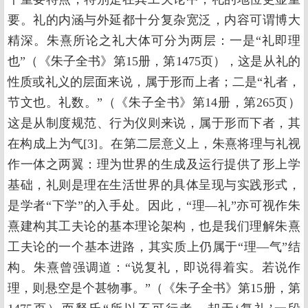
要。礼的内涵与外延都十分复杂宽泛，内容可谓博大
精深。朱熹所论之礼大体可分为两层：一是“礼即理
也”（《朱子全书》第15册，第1475页），这是从礼的
性质或礼义的层面来说，属于形而上者；二是“礼者，
节文也。礼数。”（《朱子全书》第14册，第265页）
这是从制度规范、行为仪则来说，属于形而下者，其
在构成上为气[3]。在第二层意义上，朱熹将理与礼视
作一体之两翼：理为世界的生成及运行提供了形上学
基础，礼则是理在生活世界的具体呈现与实践形式，
是学者“下学”的入手处。因此，“理—礼”亦可视作朱
熹建构其工夫论的基本理论架构，也是我们理解朱熹
工夫论的一个基本进路，其实质上仍属于“理—气”结
构。朱熹曾强调道：“说复礼，即说得着实。若说作
理，则悬空是个甚物事。”（《朱子全书》第15册，第