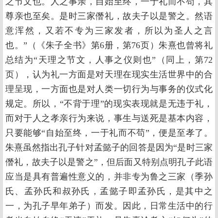
之节文也。人之事亲，自始至终，一于礼而不苟，其
尊亲也至矣。是时三家僭礼，故夫子以是警之。然语
意浑然，又若不专为三家发者，所以为圣人之言
也。”（《朱子全书》第6册，第76页）朱熹也曾将礼
总结为“天理之节文，人事之仪则也”（同上，第72
页），认为礼一方面是对天理在现实生活世界中的合
理呈现，一方面也是对人类一切行为与事务的仪式化
规定。所以，“不背于理”的现实表现就是无违于礼，
而对于人之孝亲行为来说，事生与送死是基本内容，
只要能够“自始至终，一于礼而不苟”，便是至孝了。
朱熹虽然指出孔子针对孟懿子的回答是因为“是时三家
僭礼，故夫子以是警之”，但后面又特别点明孔子此语
应当是具有普遍性意义的，并非专为鲁之三家（季孙
氏、孟孙氏和叔孙氏，孟懿子即孟孙氏，是其中之
一，为孔子早年弟子）而发。因此，日常生活中的行