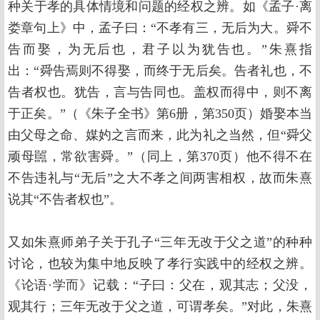
种关于孝的具体情境和问题的经权之辨。如《孟子·离
娄章句上》中，孟子曰：“不孝有三，无后为大。舜不
告而娶，为无后也，君子以为犹告也。”朱熹指
出：“舜告焉则不得娶，而终于无后矣。告者礼也，不
告者权也。犹告，言与告同也。盖权而得中，则不离
于正矣。”（《朱子全书》第6册，第350页）婚娶本当
由父母之命、媒妁之言而来，此为礼之当然，但“舜父
顽母嚚，常欲害舜。”（同上，第370页）他不得不在
不告违礼与“无后”之大不孝之间两害相权，故而朱熹
说其“不告者权也”。
又如朱熹师弟子关于孔子“三年无改于父之道”的种种
讨论，也较为集中地反映了孝行实践中的经权之辨。
《论语·学而》记载：“子曰：父在，观其志；父没，
观其行；三年无改于父之道，可谓孝矣。”对此，朱熹