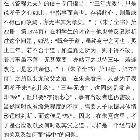
在《答程允夫》的信中专门指出：“‘三年无改’，只是
说孝子之心如此，非指事而言也。存得此心，则虽或
不得已而改焉，亦无害其为孝矣。”（《朱子全书》第
22册，第1874页）在和学生的讨论中他也曾反复辨析
过这个问题，如说：“既合于道，虽终身守之可也，奚
止三年。若不合于道，如盗跖之所为，则不得不改。
若其事虽不善，无甚紧要，亦姑守之以待三年。若遽
改之，是忘其亲也。”（《朱子全书》第14册，第757
页）之所以要无改父之道，在朱熹看来，只是为了表
明孝子未“忘其亲”。“三年无改”，这固然是常道，
即“经”，但只要“存得此心”，事有当改者也仍需改，
当然同时也有缓急程度的不同，需要人子依据具体情
形适时判断，而这便是“权”。因此，在朱熹这里，孝
子是否应改以及何时改其父之道，同样是一个经与权
的关系及如何而“得中”的问题。