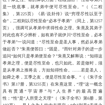
是一统底事，就孝弟中便可尽性至命。”（《二程
集》，第225页）《易·说卦传》说“穷理尽性以至于
命”，二程则以尽性至命“必本于孝弟” （同上，第1257
页），强调可从孝弟中求得性命之理。朱熹及其弟子
对此也有不少辨析，如有弟子就伊川“尽性至命，必本
于孝弟”一说问道：“尽性至命是圣人事，然必从孝弟
做起否？”朱熹便答曰：“固是。”而针对弟子的进一步
追问“如何只是孝弟便至命？”朱熹又解释说：“知得这
孝弟之理，便是尽性至命，也只如此。若是做时，须
是从孝弟上推将去，方始知得性命。……若是圣人，
如舜之孝，王季之友，便是尽性至命事。”（《朱子全
书》第17册，第3255页）在朱熹这里，“理”这一概念
具有贯通“宇宙界”与“人生界”的最高普遍
性；“性”是“人所受之天理”（《朱子全书》第6册，第