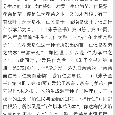
分生动的比喻，如“譬如一粒粟，生出为苗。仁是粟，
孝弟是苗，便是仁为孝弟之本。又如木有根，有干，
有枝叶，亲亲是根，仁民是干，爱物是枝叶，便是行
仁以孝弟为本。”（《朱子全书》第14册，第700页）
程朱都曾譬喻“生生”之仁为种子（“粟”在此就是种
子），而孝弟是仁这一种子所发出的苗，仁便是孝弟
之终极“根源来处”，即性理，所以是“仁为孝弟之
本”。与此同时，“爱是仁之发”（《朱子全书》第18
册，第3751页），但“爱之发，必先自亲亲始。‘亲亲
而仁民，仁民而爱物’，是行仁之事也。”（《朱子全
书》第14册，第701页）爱始于亲亲，亲亲（孝弟）便
可视作“木之根”。木的生成源于种子（性理），干与
枝叶的生长（喻仁民与爱物的过程，即“行仁”）则都
由根始，所以又是“行仁以孝弟为本”。像这样的比喻
朱熹作过不少，如“仁如水之源，孝弟是水流底第一