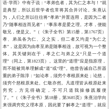
语·学而》中有子说：“孝弟也者，其为仁之本与！”就
是典型，所以后世学者也常将其合并讨论。朱熹认
为，人们之所以往往将“孝弟”并置连用，是因为二者
乃“随事相连而见者”：“事亲孝是爱之理。才孝，便能
敬兄，便是义。”（《朱子全书》第15册，第1767页）
孝、弟虽各为仁、义之实，但二者又均是“为仁之
本”，这是因为由孝至弟是随事相连，故可视为一个整
体。其关键则在于，孝之仁与弟之义“只是一个道
理”（同上，第1823页）。这里的“道理”应是指原理，
而不能被简单理解成“道”或“理”。他曾告诫自己所器
重的弟子陈淳：“如论孝，须穷个孝根原来处；论慈，
须穷个慈根原来处。仁敬亦然。凡道理皆从根原处来
穷究，方见得确定，不可只道我操修践履便
了。”（《朱子全书》第18册，第3685页）朱熹治学向
来强调穷究义理本原，因此要了解孝之“道理”，就应