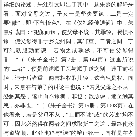
详细的论述，朱注引文即出于其中。从朱熹的解释来
看，面对父母之过，子女一是坚决要谏，二是一定
要“微”，即“下气怡色”。在《仪礼经传通解》中，朱
熹引疏曰：“犯颜而谏，使父母不说，其罪轻。畏惧不
谏，使父母得罪于乡党州闾，其罪重。二者之间，宁
可纯孰殷勤而谏，若物之成孰然，不可使父母得
罪。”（《朱子全书》第2册，第144页）这里所说
的“二者”，便是前述顺于亲与顺于道之别。违于前者
轻，违于后者重，两害相权取其轻，这当然是权。同
时，朱熹在与弟子的讨论中也说：“若见父母之不从，
恐触其怒，遂止而不谏者，非也；欲必谏，遂至触其
怒，亦非也。”（《朱子全书》第15册，第1008页）在
他看来，若是父母不从，“止而不谏”或“欲必谏”均不
可，因此必然得在两者之间求取折中之道，最终使亲
与道皆顺。此处“顺”与“谏”的辩证统一，同样是在孝