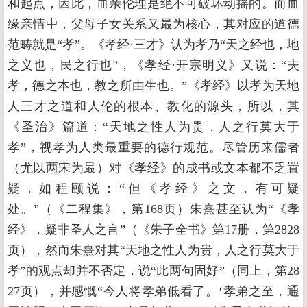
和起点，因此，血亲伦理是绝不可破坏动摇的。而血
缘亲情中，父母子女关系又最为核心，其对应的道德
范畴就是“孝”。《孝经·三才》认为孝乃“天之经也，地
之义也，民之行也”，《孝经·开宗明义》又说：“夫
孝，德之本也，教之所由生也。”《孝经》以孝为天地
人三才之道和人伦的根本、教化的源头，所以，其
《圣治》篇道：“天地之性人为贵，人之行莫大于
孝”，视孝为人类最重要的德行规范。尽管历来儒者
（尤以两宋为最）对《孝经》的成书或文本都不乏置
疑，如程颐说：“但《孝经》之文，有可疑
处。”（《二程集》，第168页）朱熹甚至认为“《孝
经》，疑非圣人之言”（《朱子全书》第17册，第2828
页），然而朱熹对其“天地之性人为贵，人之行莫大于
孝”的观点却并不否定，说“此两句固好”（同上，第28
27页），并感慨“今人将孝弟低看了。‘孝弟之至，通