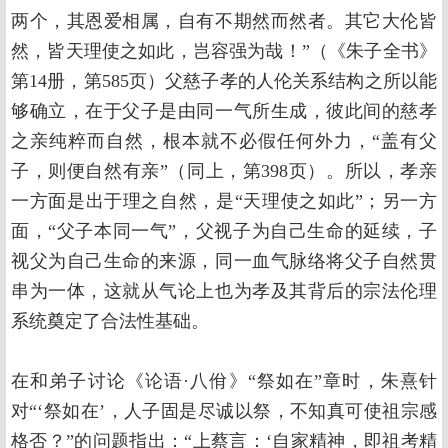
两个，其恩爱相属，自有不期然而然者。其它大伦皆
然，皆天理使之如此，岂容强为哉！”（《朱子全书》
第14册，第585页）父慈子孝的人伦关系结构之所以能
够确立，在于父子是由同一气所生成，彼此间的慈孝
之亲纯粹而自然，根本就不必假任何外力，“盖有父
子，则便自然有亲”（同上，第398页）。所以，孝亲
一方面是出于理之自然，是“天理使之如此”；另一方
面，“父子本同一气”，父视子为自己生命的延续，子
视父为自己生命的来源，同一血气脉络将父子自然贯
串为一体，这就从气论上也为孝及其背后的宗法伦理
系统奠定了合法性基础。
在和弟子讨论《论语·八佾》“祭如在”章时，朱熹针
对“‘祭如在’，人子固是尽诚以祭，不知真可使祖宗感
格否？”的问题指出：“上蔡言：‘自家精神，即祖考精