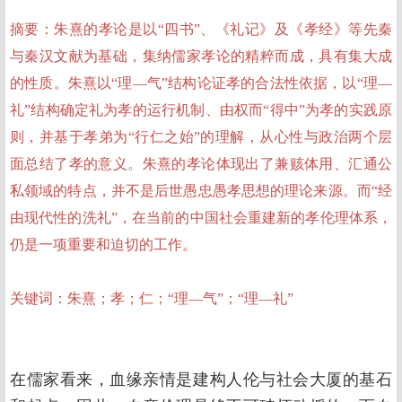
摘要：朱熹的孝论是以“四书”、《礼记》及《孝经》等先秦
与秦汉文献为基础，集纳儒家孝论的精粹而成，具有集大成
的性质。朱熹以“理—气”结构论证孝的合法性依据，以“理—
礼”结构确定礼为孝的运行机制、由权而“得中”为孝的实践原
则，并基于孝弟为“行仁之始”的理解，从心性与政治两个层
面总结了孝的意义。朱熹的孝论体现出了兼赅体用、汇通公
私领域的特点，并不是后世愚忠愚孝思想的理论来源。而“经
由现代性的洗礼”，在当前的中国社会重建新的孝伦理体系，
仍是一项重要和迫切的工作。
关键词：朱熹；孝；仁；“理—气”；“理—礼”
在儒家看来，血缘亲情是建构人伦与社会大厦的基石