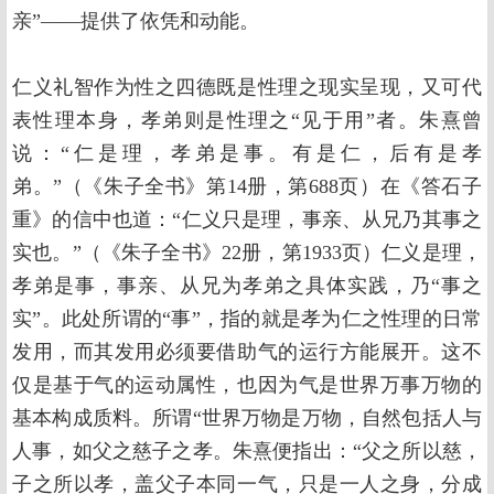
亲”——提供了依凭和动能。
仁义礼智作为性之四德既是性理之现实呈现，又可代
表性理本身，孝弟则是性理之“见于用”者。朱熹曾
说：“仁是理，孝弟是事。有是仁，后有是孝
弟。”（《朱子全书》第14册，第688页）在《答石子
重》的信中也道：“仁义只是理，事亲、从兄乃其事之
实也。”（《朱子全书》22册，第1933页）仁义是理，
孝弟是事，事亲、从兄为孝弟之具体实践，乃“事之
实”。此处所谓的“事”，指的就是孝为仁之性理的日常
发用，而其发用必须要借助气的运行方能展开。这不
仅是基于气的运动属性，也因为气是世界万事万物的
基本构成质料。所谓“世界万物是万物，自然包括人与
人事，如父之慈子之孝。朱熹便指出：“父之所以慈，
子之所以孝，盖父子本同一气，只是一人之身，分成