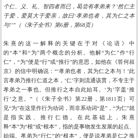
个仁、义、礼、智四者而已，曷尝有孝弟来？’然仁主
于爱，爱莫大于爱亲，故曰‘孝弟也者，其为仁之本
与!’”（《朱子全书》第6册，第68页）
朱熹的这一解释的关键在于对《论语》中
的“本”和“为”两个概念的分析。他解“为仁”作“行
仁”，“为”便是“行”或“推行”的意思，如他在《答何叔
京》的信中明确说：“‘孝弟也者，其为仁之本与！’此
言孝弟乃推行仁道之本，‘仁’字则流通该贯，不专主于
孝弟之一事也。但推行之本自此始耳。‘为’字盖‘推
行’之意。”（《朱子全书》第22册，第1811页）可
见“为”在这里作行为动词，而非系动词“是”，“为仁”就
是指实践、推行仁德。在此基础上，朱熹
释“本”为“根”或“根本”，指的是事物发生发展的起点、
始端。孝弟为“行仁”的“根本”，便是说孝弟是仁之推