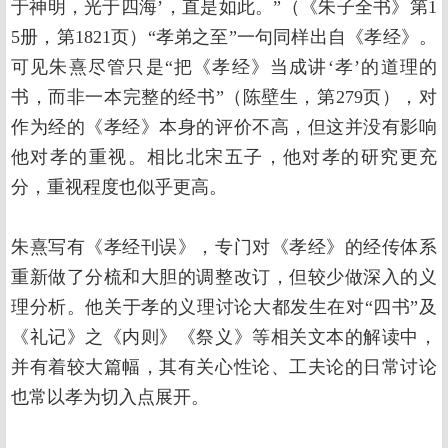
于神明，光于四海’，直是如此。”（《朱子全书》第1
5册，第1821页）“孝弟之至”一句同样出自《孝经》。
可见朱熹尽管只是“把《孝经》当成讲‘孝’的道理的
书，而非一本完整的经书”（陈壁生，第279页），对
作为经的《孝经》本身的评价不高，但这并没有影响
他对孝的重视。相比北宋五子，他对孝的研究更充
分，重视程度也似乎更高。
朱熹写有《孝经刊误》，专门对《孝经》的经传体系
重新做了分梳和大胆的调整改订，但较少做深入的义
理分析。他关于孝的义理讨论大都发生在对“四书”及
《礼记》之《内则》《祭义》等相关文本的解读中，
并有着较大篇幅，其有关心性论、工夫论的日常讨论
也常以孝为切入点展开。