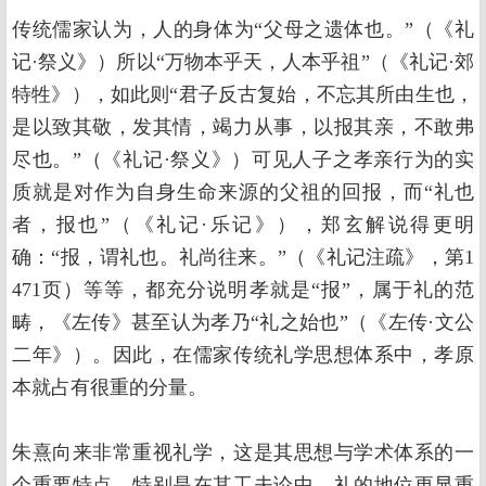
传统儒家认为，人的身体为“父母之遗体也。”（《礼
记·祭义》）所以“万物本乎天，人本乎祖”（《礼记·郊
特牲》），如此则“君子反古复始，不忘其所由生也，
是以致其敬，发其情，竭力从事，以报其亲，不敢弗
尽也。”（《礼记·祭义》）可见人子之孝亲行为的实
质就是对作为自身生命来源的父祖的回报，而“礼也
者，报也”（《礼记·乐记》），郑玄解说得更明
确：“报，谓礼也。礼尚往来。”（《礼记注疏》，第1
471页）等等，都充分说明孝就是“报”，属于礼的范
畴，《左传》甚至认为孝乃“礼之始也”（《左传·文公
二年》）。因此，在儒家传统礼学思想体系中，孝原
本就占有很重的分量。
朱熹向来非常重视礼学，这是其思想与学术体系的一
个重要特点，特别是在其工夫论中，礼的地位更显重