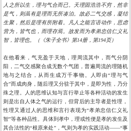
人之所以生，理与气合而已。天理固浩浩不穷，然非
是气，则虽有是理而无所凑泊。故必二气交感，凝结
生聚，然后是理有所附着。凡人之能言语动作，思虑
营为，皆气也，而理存焉。故发而为孝弟忠信仁义礼
智，皆理也。（《朱子全书》第14册，第194页）
在他看来，气充盈于天地，理周流其中，而气分阴
阳，二气交感聚合成无数个气团，普遍周流的理随机
地与之结合，从而生成万千事物。人即由“理与气
合”而成肉身，随后理又分驻于其中，是即为性，乃分
殊之理。人的思维认知与言行举止等各种活动的发生
则是出自人体之气的运行，但背后的主导者是性理，
性理又通过人的思维和言行表现为“孝弟忠信仁义礼
智”等各种品性。具体到孝中，理或性便是孝的发生及
其合法性的“根原来处”，气则为孝的实践活动——“事