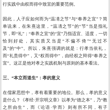
行实践中由权而得中致宜的重要范例。
因此，人子应如何而为“温凊之节”与“奉养之宜”？简
单说来，在朱熹这里，“温凊之节”的“节”当是指礼
节，即“礼”；“奉养之宜”的“宜”乃指适宜、适度，一切
恰到好处，其实质又当是“不偏不倚”“无过不
及”的“中”。所以，朱熹强调的就是：行孝当依礼，
而“礼贵得中”，又“权而得中”，由经权之辩得“奉养之
宜”。这正是他对孝之实践机制与原则的基本看法。
三、“本立而道生”：孝的意义
在儒家思想中，孝有着重要的地位。那么，孝的意义
是什么？《孝经·开宗明义章》以孝为“德之本”，乃“教
之所由生”，而《论语·学而》则有所不同，有子