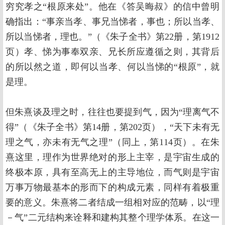
穷究孝之“根原来处”。他在《答吴晦叔》的信中曾明
确指出：“事亲当孝、事兄当悌者，事也；所以当孝、
所以当悌者，理也。”（《朱子全书》第22册，第1912
页）孝、悌为事奉双亲、兄长所应遵循之则，其背后
的所以然之道，即何以当孝、何以当悌的“根原”，就
是理。
但朱熹谈及理之时，往往也要提到气，因为“理离气不
得”（《朱子全书》第14册，第202页），“天下未有无
理之气，亦未有无气之理”（同上，第114页）。在朱
熹这里，理作为世界绝对的形上主宰，是宇宙生成的
终极本原，具有至高无上的主导地位，而气则是宇宙
万事万物最基本的形而下的构成元素，同样有着极重
要的意义。朱熹将二者结成一组相对应的范畴，以“理
－气”二元结构来诠释和建构其整个理学体系。在这一