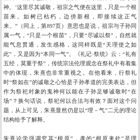
神。’这里尽其诚敬，祖宗之气便在这里，只是一个根
苗来。如树已枯朽，边傍新根，即接续这正气
来。”（同上，第897页）意思也是说，祖宗与子孙同
属一气，“只是一个根苗”，只要“尽诚以祭”，自然就
能气息贯通，发生感格，这同样既是“天理使之如
此”，又是因为“本同一气”。《礼记·祭统》云：“礼有
五经，莫重于祭”，传统宗法伦理观念在祭礼中有着集
中的体现，朱熹也非常重视之。在他看来，行祭礼
时“祭如在”的诚敬之心恰是子孙孝道的完美表达，但
作为祭祀对象的鬼神何以能在子孙足够诚敬时“在
场”？换句话说，祭祀何以合法与有效？面对这个问
题，从上可见，朱熹显然仍是以“理－气”二元的理论
结构给予了解释。
朱熹论学强调究其“根原”，孝的“根原来处”是理