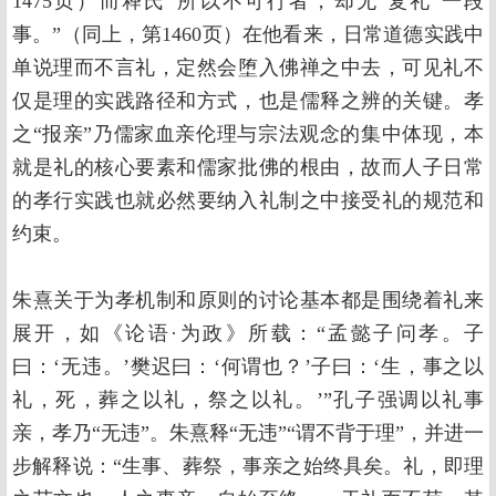
1475页）而释氏“所以不可行者，却无‘复礼’一段
事。”（同上，第1460页）在他看来，日常道德实践中
单说理而不言礼，定然会堕入佛禅之中去，可见礼不
仅是理的实践路径和方式，也是儒释之辨的关键。孝
之“报亲”乃儒家血亲伦理与宗法观念的集中体现，本
就是礼的核心要素和儒家批佛的根由，故而人子日常
的孝行实践也就必然要纳入礼制之中接受礼的规范和
约束。
朱熹关于为孝机制和原则的讨论基本都是围绕着礼来
展开，如《论语·为政》所载：“孟懿子问孝。子
曰：‘无违。’樊迟曰：‘何谓也？’子曰：‘生，事之以
礼，死，葬之以礼，祭之以礼。’”孔子强调以礼事
亲，孝乃“无违”。朱熹释“无违”“谓不背于理”，并进一
步解释说：“生事、葬祭，事亲之始终具矣。礼，即理