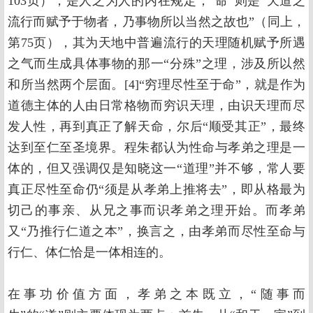
103页），是人之为人的内在规定；“命”则是“天道之
流行而赋予于物者，乃事物所以当然之故也”（同上，
第75页），其为天地中普遍流行的天理随机赋予所遇
之气而生成具体事物的那一“分殊”之理，涉及所以然
和所当然两个层面。[4]“穷理尽性至于命”，就是作为
道德主体的人由日常格物而穷识天理，由识天理而尽
发人性，再到真正了解天命，尔后“顺受其正”，最终
达到至仁至圣境界。程朱都认为性命与孝弟之理是一
体的，但又强调仅是知晓这一“道理”并不够，常人要
真正尽性至命仍“须是从孝弟上推将去”，即从格最为
切己的事亲、从兄之事而识孝弟之理开始。而孝弟
又“乃推行仁道之本”，换言之，由孝弟而尽性至命与
行仁、体仁恰是一体相连的。
在事功价值方面，孝弟之本既立，“随事而