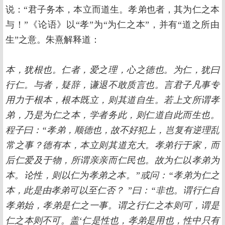
说：“君子务本，本立而道生。孝弟也者，其为仁之本
与！”《论语》以“孝”为“为仁之本”，并有“道之所由
生”之意。朱熹解释道：
本，犹根也。仁者，爱之理，心之德也。为仁，犹曰
行仁。与者，疑辞，谦退不敢质言也。言君子凡事专
用力于根本，根本既立，则其道自生。若上文所谓孝
弟，乃是为仁之本，学者务此，则仁道自此而生也。
程子曰：“孝弟，顺德也，故不好犯上，岂复有逆理乱
常之事？德有本，本立则其道充大。孝弟行于家，而
后仁爱及于物，所谓亲亲而仁民也。故为仁以孝弟为
本。论性，则以仁为孝弟之本。”或问：“孝弟为仁之
本，此是由孝弟可以至仁否？ ”曰：“非也。谓行仁自
孝弟始，孝弟是仁之一事。谓之行仁之本则可，谓是
仁之本则不可。盖‘仁是性也，孝弟是用也，性中只有