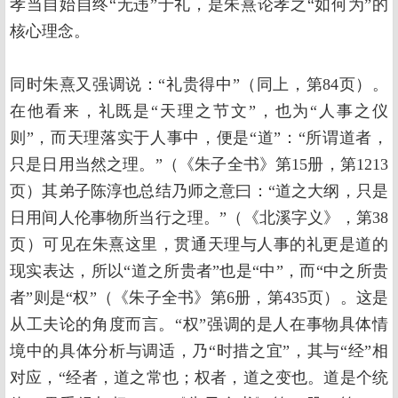
孝当自始自终“无违”于礼，是朱熹论孝之“如何为”的
核心理念。
同时朱熹又强调说：“礼贵得中”（同上，第84页）。
在他看来，礼既是“天理之节文”，也为“人事之仪
则”，而天理落实于人事中，便是“道”：“所谓道者，
只是日用当然之理。”（《朱子全书》第15册，第1213
页）其弟子陈淳也总结乃师之意曰：“道之大纲，只是
日用间人伦事物所当行之理。”（《北溪字义》，第38
页）可见在朱熹这里，贯通天理与人事的礼更是道的
现实表达，所以“道之所贵者”也是“中”，而“中之所贵
者”则是“权”（《朱子全书》第6册，第435页）。这是
从工夫论的角度而言。“权”强调的是人在事物具体情
境中的具体分析与调适，乃“时措之宜”，其与“经”相
对应，“经者，道之常也；权者，道之变也。道是个统