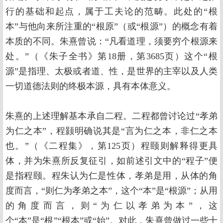
行的基础和起点，属于工夫论的范畴。此处的“根
本”与他向来所注重的“根原”（或“根源”）的概念有着
本质的不同。朱熹曾说：“凡看道理，须要穷个根源来
处。”（《朱子全书》第18册，第3685页）这个“根
源”是指理、太极或者道、性，是世界的主宰以及人类
一切道德法则的终极本源，具有本体意义。
朱熹的上述理解基本承自二程。二程都曾讨论过“孝弟
为仁之本”，程颢明确说其是“言为仁之本，非仁之本
也。”（《二程集》，第125页）程颐则解释得更具
体，并为朱熹所反复征引，如前述引文中的“程子”便
是指程颐。程朱认为仁是性体，孝弟是用，从体的角
度而言，“则仁为孝弟之本”，这个“本”是“根源”；从用
的角度而言，则“为仁以孝弟为本”，这
个“本”是“根”“根本”或“始”。对此，朱熹曾做过一些十