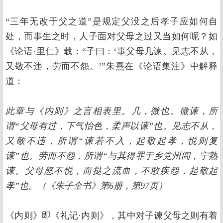
“三年无改于父之道”是规定父没之后孝子应如何自
处，而事生之时，人子面对父母之过又当如何呢？如
《论语·里仁》载：“子曰：‘事父母几谏。见志不从，
又敬不违，劳而不怨。’”朱熹在《论语集注》中解释
道：
此章与《内则》之言相表里。几，微也。微谏，所
谓“父母有过，下气怡色，柔声以谏”也。见志不从，
又敬不违，所谓“谏若不入，起敬起孝，悦则复
谏”也。劳而不怨，所谓“与其得罪于乡党州闾，宁熟
谏。父母怒不悦，而挞之流血，不敢疾怨，起敬起
孝”也。（《朱子全书》第6册，第97页）
《内则》即《礼记·内则》，其中对子谏父母之则有着