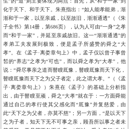
生”的“道”则主要体现为两点：首先，从“和于一家”到
化于天下、和于天下。朱熹指出：“如人能孝能弟，渐
渐和于一家，以至亲戚，以至故旧，渐渐通透”（《朱
子全书》第14册，第686页），认为人可由“一身”之孝
而“和于一家”，并延至亲戚故旧。这一“渐渐通透”的
孝弟工夫发展到极致，便是孟子所盛赞的舜之“大
孝”。在《孟子·离娄章句上》中，孟子仅以曾子事曾
皙的“养志”之孝为“可也”，而以舜之孝为“大孝”，他
说：“舜尽事亲之道而瞽瞍厎豫，瞽瞍厎豫而天下化，
瞽瞍厎豫而天下之为父子者定，此之谓大孝。”（《孟
子·离娄章句上》）朱熹在《孟子》的基础上分析指
出，由于瞽瞍至顽，舜之“大孝”就在于：一方面舜能
通过自己的孝行使其父感化而“厎豫”并复慈爱，由
此“天下之为父者，亦莫不慈”；另一方面，“是以天下
之为子者，知天下无不可事之亲，顾吾所以事之者未