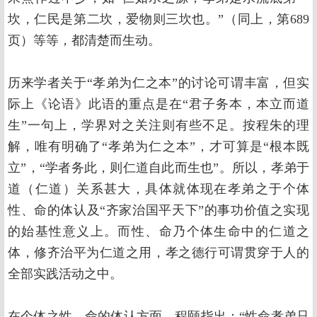
坎，仁民是第二坎，爱物则三坎也。”（同上，第689
页）等等，都清楚而生动。
历来学者关于“孝弟为仁之本”的讨论可谓丰富，但实
际上《论语》此语的重点是在“君子务本，本立而道
生”一句上，学界对之关注则有些不足。按程朱的理
解，唯有明确了“孝弟为仁之本”，才可算是“根本既
立”，“学者务此，则仁道自此而生也”。所以，孝弟于
道（仁道）关系甚大，具体就体现在孝弟之于个体
性、命的体认及“齐家治国平天下”的事功价值之实现
的始基性意义上。而性、命乃个体生命中的仁道之
体，修齐治平为仁道之用，孝之德行可谓贯穿于人的
全部实践活动之中。
在个体之性、命的体认方面，程颐指出：“性命孝弟只