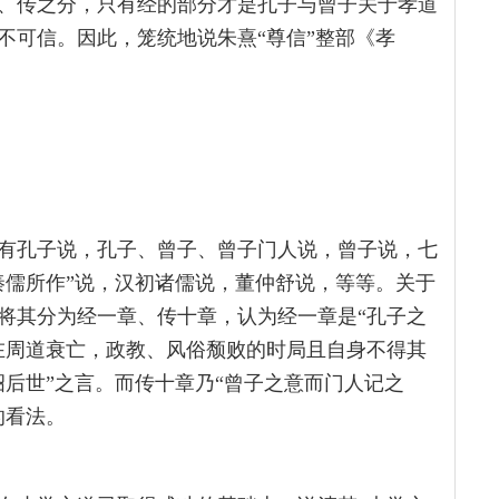
、传之分，只有经的部分才是孔子与曾子关于孝道
不可信。因此，笼统地说朱熹“尊信”整部《孝
有孔子说，孔子、曾子、曾子门人说，曾子说，七
秦儒所作”说，汉初诸儒说，董仲舒说，等等。关于
将其分为经一章、传十章，认为经一章是“孔子之
在周道衰亡，政教、风俗颓败的时局且自身不得其
诏后世”之言。而传十章乃“曾子之意而门人记之
的看法。