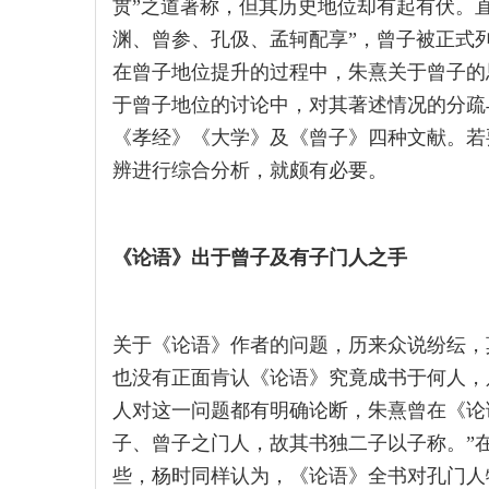
贯”之道著称，但其历史地位却有起有伏。直
渊、曾参、孔伋、孟轲配享”，曾子被正式
在曾子地位提升的过程中，朱熹关于曾子的
于曾子地位的讨论中，对其著述情况的分疏
《孝经》《大学》及《曾子》四种文献。若
辨进行综合分析，就颇有必要。
《论语》出于曾子及有子门人之手
关于《论语》作者的问题，历来众说纷纭，
也没有正面肯认《论语》究竟成书于何人，
人对这一问题都有明确论断，朱熹曾在《论
子、曾子之门人，故其书独二子以子称。”
些，杨时同样认为，《论语》全书对孔门人