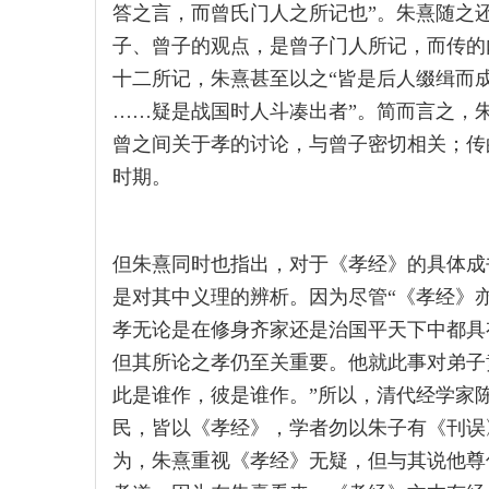
答之言，而曾氏门人之所记也”。朱熹随之
子、曾子的观点，是曾子门人所记，而传的
十二所记，朱熹甚至以之“皆是后人缀缉而
……疑是战国时人斗凑出者”。简而言之，
曾之间关于孝的讨论，与曾子密切相关；传
时期。
但朱熹同时也指出，对于《孝经》的具体成
是对其中义理的辨析。因为尽管“《孝经》
孝无论是在修身齐家还是治国平天下中都具
但其所论之孝仍至关重要。他就此事对弟子
此是谁作，彼是谁作。”所以，清代经学家
民，皆以《孝经》，学者勿以朱子有《刊误
为，朱熹重视《孝经》无疑，但与其说他尊