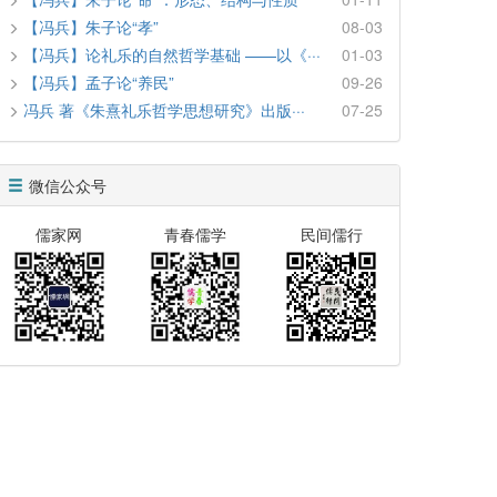
【冯兵】朱子论“孝”
08-03
【冯兵】论礼乐的自然哲学基础 ——以《···
01-03
【冯兵】孟子论“养民”
09-26
冯兵 著《朱熹礼乐哲学思想研究》出版···
07-25
微信公众号
儒家网
青春儒学
民间儒行