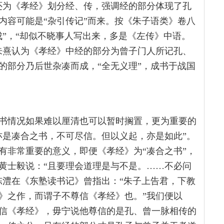
还为《孝经》划分经、传，强调经的部分体现了孔
内容可能是“杂引传记”而来。按《朱子语类》卷八
成”，“却似不晓事人写出来，多是《左传》中语。
朱熹认为《孝经》中经的部分为曾子门人所记孔、
的部分乃后世杂凑而成，“全无义理”，成书于战国
书情况如果难以厘清也可以暂时搁置，更为重要的
亦是凑合之书，不可尽信。但以义起，亦是如此”。
有非常重要的意义，即便《孝经》为“凑合之书”，
黄士毅说：“且要理会道理是与不是。……不必问
陈澧在《东塾读书记》曾指出：“朱子上告君，下教
》之作，而谓子不尊信《孝经》也。”我们便以
信《孝经》，毋宁说他尊信的是孔、曾一脉相传的