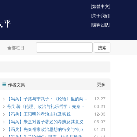
[繁體中文]
[关于我们]
[编辑团队]
全部栏目
搜索
更多
作者文集
【冯兵】子路与宁武子：《论语》里的两···
12-27
冯兵 著《伦理、政治与礼乐哲学：先秦···
03-21
【冯兵】王阳明的孝治主张及实践
12-03
【冯兵】朱熹对曾子著述的考辨及其意义
06-07
【冯兵】先秦儒家政治思想的衍变与特点
01-21
【冯兵】朱子论“命”：形态、结构与性质
01-11