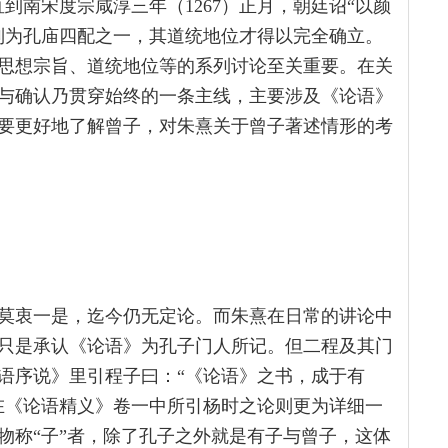
到南宋度宗咸淳三年（1267）正月，朝廷诏“以颜
列为孔庙四配之一，其道统地位才得以完全确立。
思想宗旨、道统地位等的系列讨论至关重要。在关
与确认乃贯穿始终的一条主线，主要涉及《论语》
要更好地了解曾子，对朱熹关于曾子著述情形的考
莫衷一是，迄今仍无定论。而朱熹在日常的讲论中
只是承认《论语》为孔子门人所记。但二程及其门
语序说》里引程子曰：“《论语》之书，成于有
在《论语精义》卷一中所引杨时之论则更为详细一
物称“子”者，除了孔子之外就是有子与曾子，这体