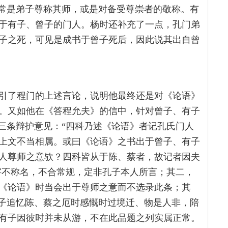
通常是弟子尊称其师，或是对备受尊崇者的敬称。有
于有子、曾子的门人。杨时还补充了一点，孔门弟
子之死，可见是成书于曾子死后，因此说其出自曾
引了程门的上述言论，说明他最终还是对《论语》
。又如他在《答程允夫》的信中，针对曾子、有子
出三条辩护意见：“四科乃述《论语》者记孔氏门人
上文不当相属。或曰《论语》之书出于曾子、有子
人尊师之意欤？四科皆从于陈、蔡者，故记者因夫
称字不称名，不合常规，定非孔子本人所言；其二，
《论语》时当会出于尊师之意而不选录此条；其
孔子追忆陈、蔡之厄时感慨时过境迁、物是人非，陪
有子因彼时并未从游，不在此品题之列实属正常。