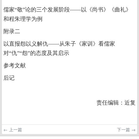
儒家“敬”论的三个发展阶段——以《尚书》《曲礼》
和程朱理学为例
附录二
以直报怨以义解仇——从朱子《家训》看儒家
对“仇”“怨”的态度及其启示
参考文献
后记
责任编辑：近复
← 上一篇
下一篇 →