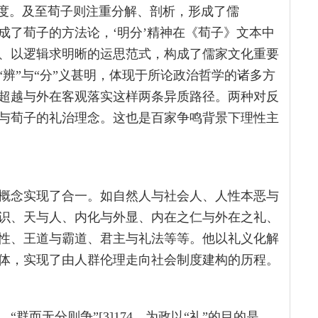
向度。及至荀子则注重分解、剖析，形成了儒
构成了荀子的方法论，‘明分’精神在《荀子》文本中
、以逻辑求明晰的运思范式，构成了儒家文化重要
，其“辨”与“分”义甚明，体现于所论政治哲学的诸多方
超越与外在客观落实这样两条异质路径。两种对反
与荀子的礼治理念。这也是百家争鸣背景下理性主
概念实现了合一。如自然人与社会人、人性本恶与
识、天与人、内化与外显、内在之仁与外在之礼、
性、王道与霸道、君主与礼法等等。他以礼义化解
体，实现了由人群伦理走向社会制度建构的历程。
群而无分则争”[3]174，为政以“礼”的目的是