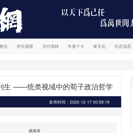
教化
评论观察
当代儒林
年度十大
家文化
纪念追思
”利生 ——统类视域中的荀子政治哲学
发布时间：2020-12-17 00:58:18
姚海涛