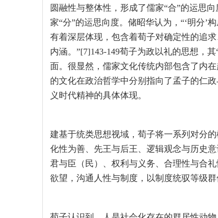
圆融性与整体性，形成了儒家“合”的运思
家“分”的运思向度。储昭华认为，“‘明分’
有着深层体现，包含着荀子对确定性的追求
内涵。”[7]143-149荀子为政以礼的思想
面。很显然，儒家文化传统内部包含了内在
的文化在政治哲学中分别指向了孟子的仁政
义时代精神的具体体现。
建基于统类思想视域，荀子将一系列对分的
化性为善、先王与后王、逻辑观念与历史意
君与臣（民）、权利与义务、合理性与合礼
欲望，沟通人性与制度，以制度统驭等级群
荀子认识到，人是社会化存在的群居性动物，“