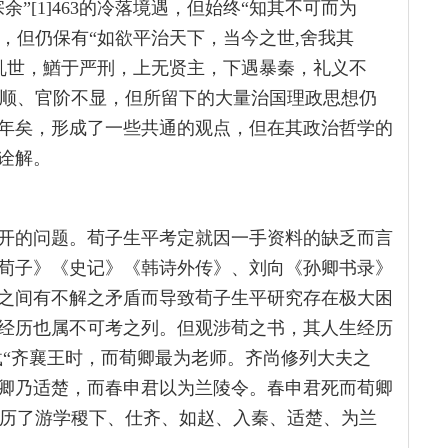
”[1]463的冷落境遇，但始终“知其不可而为
之讥，但仍保有“如欲平治天下，当今之世,舍我其
迫于乱世，鰌于严刑，上无贤主，下遇暴秦，礼义不
途不顺、官阶不显，但所留下的大量治国理政思想仍
年矣，形成了一些共通的观点，但在其政治哲学的
诠解。
开的问题。荀子生平考定就因一手资料的缺乏而言
荀子》《史记》《韩诗外传》、刘向《孙卿书录》
之间有不解之矛盾而导致荀子生平研究存在极大困
经历也属不可考之列。但观涉荀之书，其人生经历
载“齐襄王时，而荀卿最为老师。齐尚修列大夫之
卿乃适楚，而春申君以为兰陵令。春申君死而荀卿
致经历了游学稷下、仕齐、如赵、入秦、适楚、为兰