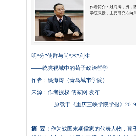
作者简介：姚海涛，男，
学院教授，主要研究方向
明
“
分
”
使群与尚
“
术
”
利生
——
统类视域中的荀子政治哲学
作者：姚海涛（青岛城市学院）
来源：作者授权 儒家网 发布
原载于《重庆三峡学院学报》2019
摘
要：
作为战国末期儒家的代表人物，荀