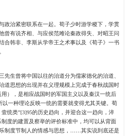
与政治紧密联系在一起。荀子少时游学稷下，学贯
他曾有说齐相、与应侯范雎论秦政得失、对昭王问
结合韩非、李斯从学帝王之术事以及《荀子》一书
。
三先生曾将中国以往的治道分为儒家德化的治道、
治道思想的出现并在义理规模上完成于春秋战国时
运用），是相应战国时的军国主义以及秦汉一统后
27所以一种理论反映一统的需要就变得尤其关键。荀
统类”[3]95的历史趋向，并迎合这一趋向，淬
乐制度的建置及察举的评价标准中，均可以从背面
乐制度节制人的情感与思想，……其实说到底还是