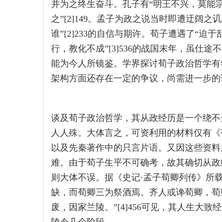
并为之终生奋斗。孔子有“明王不兴，莫能宗余
之”[2]149。孟子为政之说当时即遭迂阔
谁”[2]233的自信与期许。荀子遭遇了“
行，教化不成”[3]536的战国末年，虽仕
能为今人所镜鉴。学界探讨荀子政治哲学有
架构方面还存在一定的争议，尚需进一步的
谈及荀子政治哲学，其从政经历是一个绕不
人人殊。大体言之，可资利用的材料仅有《
以及先秦著作中的只言片语。又因这些资料
难。由于荀子生平不可确考，故其确切从政
则大体不误。据《史记·孟子荀卿列传》所
缺，而荀卿三为祭酒焉。齐人或谗荀卿，荀
废，因家兰陵。”[4]456可见，其人生大