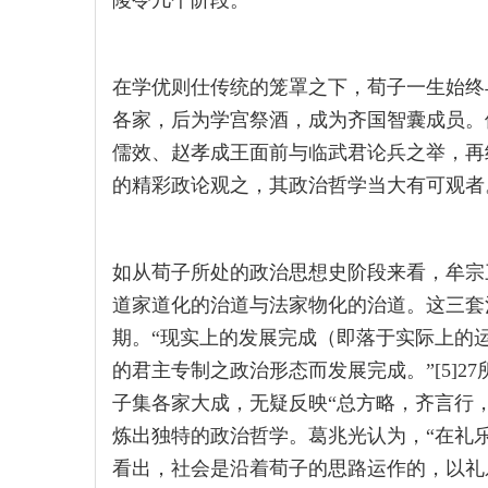
陵令几个阶段。
在学优则仕传统的笼罩之下，荀子一生始终
各家，后为学宫祭酒，成为齐国智囊成员。
儒效、赵孝成王面前与临武君论兵之举，再
的精彩政论观之，其政治哲学当大有可观者
如从荀子所处的政治思想史阶段来看，牟宗
道家道化的治道与法家物化的治道。这三套
期。“现实上的发展完成（即落于实际上的
的君主专制之政治形态而发展完成。”[5]
子集各家大成，无疑反映“总方略，齐言行，壹
炼出独特的政治哲学。葛兆光认为，“在礼
看出，社会是沿着荀子的思路运作的，以礼