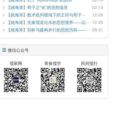
【姚海涛】荀子之“化”的思想蕴意
02-14
【姚海涛】数术批判视域下的王符与荀子···
12-26
【姚海涛】先秦儒道论水的思想视界——以···
12-26
【姚海涛】剖析与建构并行的思想历程——···
08-31
微信公众号
儒家网
青春儒学
民间儒行