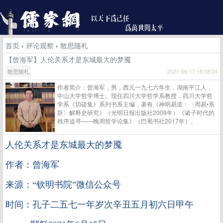
首页
›
评论观察
›
散思随札
【曾海军】人伦关系才是东城最大的梦魇
散思随札
2021-06-17 18:08:24
作者简介：曾海军，男，西元一九七六年生，湖南平江人，
中山大学哲学博士。现任四川大学哲学系教授，四川大学哲
学系《切磋集》系列书系主编，著有《神明易道：〈周易•系
辞〉解释史研究》（光明日报出版社2009年）《诸子时代的
秩序追寻——晚周哲学论集》（巴蜀书社2017年）。
人伦关系才是东城最大的梦魇
作者：曾海军
来源：“钦明书院”微信公众号
时间：孔子二五七一年岁次辛丑五月初六日甲午