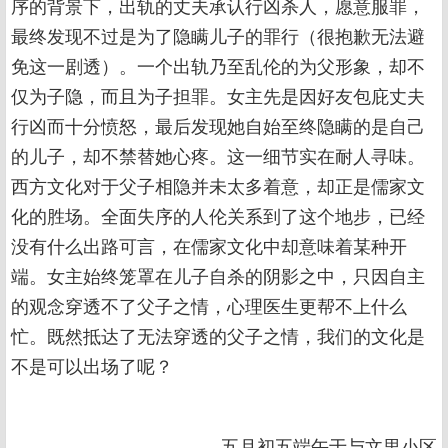
序的背景下，出轨的丈夫承认行凶杀人，愿意服罪，
最终发现不过是为了隐瞒儿子的罪行（很抱歉无法避
免这一剧透）。一个出轨乃至乱伦的为父形象，却不
仅为子隐，而且为子担罪。女主先是因好友包庇丈夫
行凶而十分愤怒，最后发现她自始至终隐瞒的是自己
的儿子，却不禁替她心疼。这一细节实在耐人寻味。
西方文化对于父子相隐并未太多着意，却正是儒家文
化的胜场。全面失序的人伦关系到了这个地步，已经
没有什么出路可言，在儒家文化中却意味着某种开
端。女主始终笼罩在儿子自杀的阴影之中，只因自主
的观念穿透不了父子之情，心理医生更帮不上什么
忙。既然抵达了无法穿透的父子之情，我们的文化是
不是可以出场了呢？
五月初五端午于与文里小区