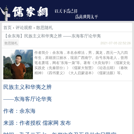
首页
›
评论观察
›
散思随札
【余东海】民族主义和华夷之辨 ——东海客厅论华夷
散思随札
2021-07-05 22:52:26
作者简介：余东海，本名余樟法，男，属龙，西元一九六四
年生，原籍浙江丽水，现居广西南宁。自号东海老人，曾用
笔名萧瑶，网名“东海一枭”等。著有《大良知学》《儒家文化
实践史（先秦部分）》《儒家大智慧》《论语点睛》《春秋
精神》《四书要义》《大人启蒙读本》《儒家法眼》等。
民族主义和华夷之辨
——东海客厅论华夷
作者：余东海
来源：作者授权 儒家网 发布