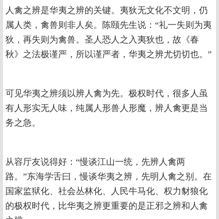
人禽之辨是华夷之辨的关键。夷狄无文化不文明，仍
属人类，禽兽则非人矣。陈颐先生说：“礼一失则为夷
狄，再失则为禽兽。圣人恐人之入夷狄也，故《春
秋》之法极谨严，所以谨严者，华夷之辨尤切切也。”
可见华夷之辨须以辨人禽为先。极权时代，很多人虽
有人形实无人味，纯属人形兽人形魔，辨人禽更是当
务之急。
从容厅友说得好：“慢谈江山一统，先辨人禽两
路。”东海学舌曰，慢谈华夷之辨，先明人禽之别。在
国家监狱化、社会丛林化、人民牛马化、权力豺狼化
的极权时代，比华夷之辨更重要的是正邪之辨和人禽