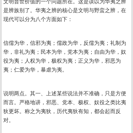
文明普世价值的一个问题所在。这是误以为华夷之辨
是辨族别了。华夷之辨的核心是文明与野蛮之辨，在
现代可以分为八个方面如下：
信儒为华，信邪为夷；儒政为华，反儒为夷；礼制为
华，非礼为夷；民本为华，党本为夷；自由为华，奴
役为夷；人权为华，极权为夷；正义为华，邪恶为
夷；仁爱为华，暴虐为夷。
说明两点。其一、上述某些说法并不准确，只是方便
而言。严格地讲，邪恶、党本、极权、奴役之类比夷
狄更坏。称之为夷狄，历代夷狄有知，都会起而反
对。