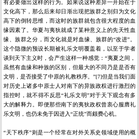
有必要做出这样的行为。如果说这种差异一开始在于
文化高下，那么后来却日渐出现把族群之别归为文化
高下的倒转思维，而这时的族群就包含很大程度的血
缘因素了。华夏与夷狄就成了某种意义上的先天性血
缘、族群之分，而文化就是对血缘、族群的“改进”。
这个隐微的预设长期被礼乐文明覆盖着，以至于学者
谈到天下主义时，会产生这样一种感觉：“夷夏之间，
虽然有血缘和种族的区别，但最大的不同乃是是否有
文明，是否接受了中原的礼教秩序。”[7]但是当我们面
对历史上诸多中原士人对南下的异族政权进行激烈的
指控时，就不得不反思“礼乐文明”对于天下观念有多
大的解释力。即便那些南下的夷狄政权曾衷心服膺礼
乐文明，也仍未免于因进入“正统”而颇费心机。
“天下秩序”则是一个经常在对外关系史领域使用的概