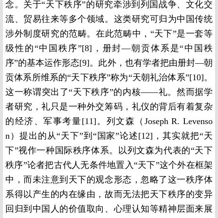
念。关于“天下秩序”的研究牵涉到列国战争、文化交
流、贸易往来等多个领域。这类研究可归为中国传统
涉外制度研究的范畴。在此范畴中，“天下”是一套等
级性的“中国秩序”[8]，册封—朝贡体系是“中国秩
序”的基本运作形态[9]。此外，也有学者把由册封—朝
贡体系所维系的“天下秩序”称为“天朝礼治体系”[10]。
这一称谓突出了“天下秩序”的内核——礼。然而据学
者研究，礼只是一种外交筹码，礼仪的背后有着复杂
的经济、军事考量[11]。列文森（Joseph R. Levenso
n）提出的从“天下”到“国家”论述[12]，其实就把“天
下”视作一种国际秩序体系。以列文森为代表的“天下
秩序”论者把古代人无条件地置入“天下”这个外在框架
中，而未注意到天下的观念形态，忽略了这一秩序体
系得以产生的内在缘由，故而无法把天下秩序的变异
回归到中国人的价值取向、心理认知等精神层面来展