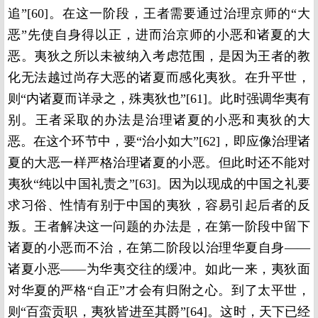
追”[60]。在这一阶段，王者需要通过治理京师的“大
恶”先使自身得以正，进而治京师的小恶和诸夏的大
恶。夷狄之所以未被纳入考虑范围，是因为王者的教
化无法越过尚存大恶的诸夏而感化夷狄。在升平世，
则“内诸夏而详录之，殊夷狄也”[61]。此时强调华夷有
别。王者采取的办法是治理诸夏的小恶和夷狄的大
恶。在这个环节中，要“治小如大”[62]，即应像治理诸
夏的大恶一样严格治理诸夏的小恶。但此时还不能对
夷狄“纯以中国礼责之”[63]。因为以现成的中国之礼要
求习俗、性情有别于中国的夷狄，容易引起后者的反
叛。王者解决这一问题的办法是，在第一阶段中留下
诸夏的小恶而不治，在第二阶段以治理华夏自身——
诸夏小恶——为华夷交往的缓冲。如此一来，夷狄面
对华夏的严格“自正”才会有归附之心。到了太平世，
则“百蛮贡职，夷狄皆进至其爵”[64]。这时，天下已经