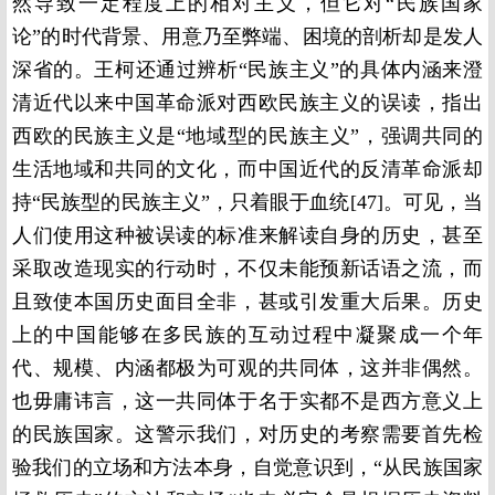
然导致一定程度上的相对主义，但它对“民族国家
论”的时代背景、用意乃至弊端、困境的剖析却是发人
深省的。王柯还通过辨析“民族主义”的具体内涵来澄
清近代以来中国革命派对西欧民族主义的误读，指出
西欧的民族主义是“地域型的民族主义”，强调共同的
生活地域和共同的文化，而中国近代的反清革命派却
持“民族型的民族主义”，只着眼于血统[47]。可见，当
人们使用这种被误读的标准来解读自身的历史，甚至
采取改造现实的行动时，不仅未能预新话语之流，而
且致使本国历史面目全非，甚或引发重大后果。历史
上的中国能够在多民族的互动过程中凝聚成一个年
代、规模、内涵都极为可观的共同体，这并非偶然。
也毋庸讳言，这一共同体于名于实都不是西方意义上
的民族国家。这警示我们，对历史的考察需要首先检
验我们的立场和方法本身，自觉意识到，“从民族国家