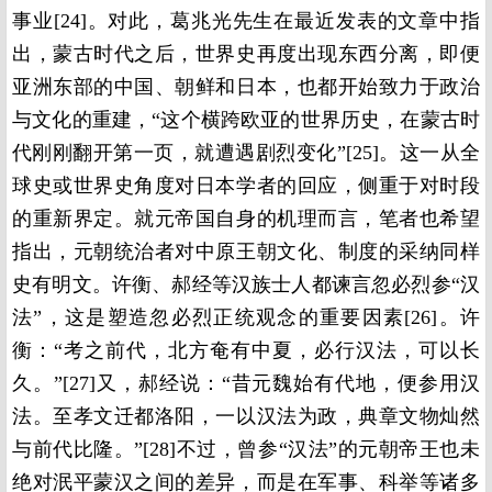
事业[24]。对此，葛兆光先生在最近发表的文章中指
出，蒙古时代之后，世界史再度出现东西分离，即便
亚洲东部的中国、朝鲜和日本，也都开始致力于政治
与文化的重建，“这个横跨欧亚的世界历史，在蒙古时
代刚刚翻开第一页，就遭遇剧烈变化”[25]。这一从全
球史或世界史角度对日本学者的回应，侧重于对时段
的重新界定。就元帝国自身的机理而言，笔者也希望
指出，元朝统治者对中原王朝文化、制度的采纳同样
史有明文。许衡、郝经等汉族士人都谏言忽必烈参“汉
法”，这是塑造忽必烈正统观念的重要因素[26]。许
衡：“考之前代，北方奄有中夏，必行汉法，可以长
久。”[27]又，郝经说：“昔元魏始有代地，便参用汉
法。至孝文迁都洛阳，一以汉法为政，典章文物灿然
与前代比隆。”[28]不过，曾参“汉法”的元朝帝王也未
绝对泯平蒙汉之间的差异，而是在军事、科举等诸多