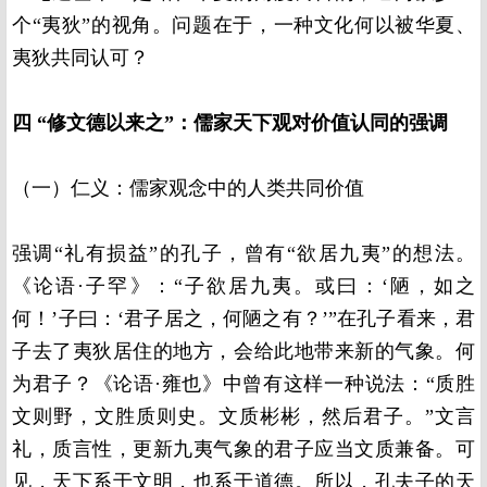
个“夷狄”的视角。问题在于，一种文化何以被华夏、
夷狄共同认可？
四 “修文德以来之”：儒家天下观对价值认同的强调
（一）仁义：儒家观念中的人类共同价值
强调“礼有损益”的孔子，曾有“欲居九夷”的想法。
《论语·子罕》：“子欲居九夷。或曰：‘陋，如之
何！’子曰：‘君子居之，何陋之有？’”在孔子看来，君
子去了夷狄居住的地方，会给此地带来新的气象。何
为君子？《论语·雍也》中曾有这样一种说法：“质胜
文则野，文胜质则史。文质彬彬，然后君子。”文言
礼，质言性，更新九夷气象的君子应当文质兼备。可
见，天下系于文明，也系于道德。所以，孔夫子的天