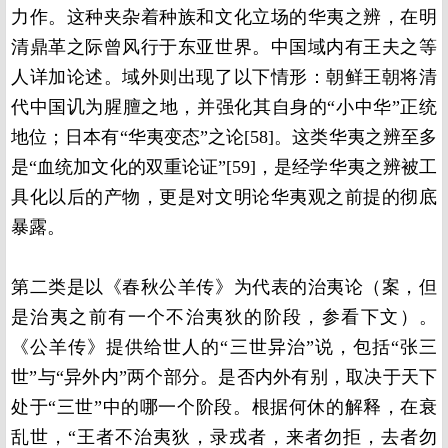
力作。这种夹杂着种族和文化立场的华夷之辨，在明
清鼎革之际曾风行于东亚世界。中国域内有王夫之等
人详加论述。域外则出现了以下情形：朝鲜王朝将清
代中国讥为腥膻之地，并强化其自身的“小中华”正统
地位；日本有“华夷变态”之论[58]。这类华夷之辨至多
是“血统加文化的双重论证”[59]，是经学华夷之辨被工
具化以后的产物，更是对文明论华夷观之前提的彻底
暴露。
第二类是以《春秋公羊传》为代表的治夷论（案，但
是治夷之前有一个不治夷狄的阶段，参看下文）。
《公羊传》提供给世人的“三世异治”说，包括“张三
世”与“异外内”两个部分。是否内外有别，取决于天下
处于“三世”中的哪一个阶段。根据何休的解释，在衰
乱世，“王者不治夷狄，录戎者，来者勿拒，去者勿