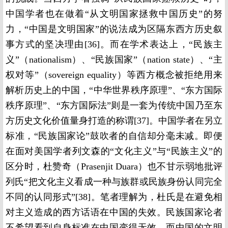
中国学者也在做着“从文明国家拯救中国历史”的努
力，“中国是文明国家”的说法成为区隔东西方历史叙
事方式的坚决理由[36]。而在学术表达上，“民族主
义”（nationalism）、“民族国家”（nation state）、“主
权对等”（sovereign equality）等西方概念被拒绝用来
解析历史上的中国，“中华世界秩序原理”、“东方国际
秩序原理”、“东方国际法”则是一套为传统中国乃至东
方历史文化价值量身打造的称谓[37]。中国学者在另立
标准，“民族国家论”鼓吹者的自信却分毫未减。即便
在面对美国学者列文森的“文化主义”与“民族主义”的
区分时，杜赞奇（Prasenjit Duara）也不甘示弱地批评
列氏“把文化主义看成一种与族群或民族身份认同完全
不同的认同形式”[38]。笔者理解为，杜氏是在避免相
对主义造成的西方话语在中国的失效。民族国家论者
不希望看到自身标准在中国变得无效，而中国的文明