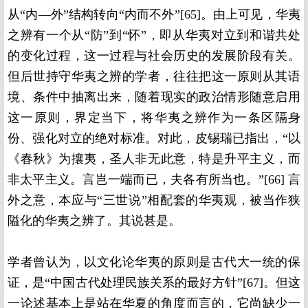
从“内—外”结构转向“内而不外”[65]。由上可见，华夷
之辨有一个从“防”到“怀”，即从华夷对立到和谐共处
的变化过程，这一过程与社会历史的发展阶段有关。
但后世持守华夷之辨的学者，往往把这一原则从其语
境、条件中抽离出来，随着现实的政治情形随意启用
这一原则，界定当下，将华夷之辨作为一条区隔身
份、强化对立的绝对标准。对此，皮锡瑞已指出，“以
《春秋》为攘夷，圣人非无此意，特是升平主义，而
非太平主义。言岂一端而已，夫各有所当也。”[66] 言
外之意，本应与“三世说”相配套的华夷观，被当作狭
隘化的华夷之辨了。其说甚是。
学者曾认为，以文化论华夷的原则是古代大一统的保
证，是“中国古代处理民族关系的最好方针”[67]。但这
一论述基本上是站在华夏的角度而言的，它尚缺少一