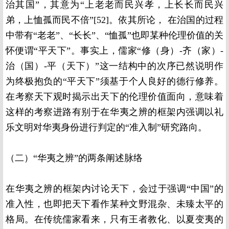
治其国”，其意为“上老老而民兴孝，上长长而民兴
弟，上恤孤而民不倍”[52]。依其所论， 在治国的过程
中带有“老老”、“长长”、“恤孤”也即某种伦理价值的关
怀便谓“平天下”。事实上，儒家“修（身）-齐（家）-
治（国）-平（天下）”这一结构中的次序已然说明作
为终极抱负的“平天下”须基于个人良好的德行修养。
在考察天下观时揭示出天下的伦理价值面向，意味着
这样的考察进路有别于在华夷之辨的框架内强调以礼
乐文明对华夷身份进行判定的“准入制”研究路向。
（二）“华夷之辨”的两条阐述脉络
在华夷之辨的框架内讨论天下，会过于强调“中国”的
准入性，也即把天下看作某种文野混杂、未臻太平的
格局。在传统儒家看来，只有王者教化、以夏变夷的