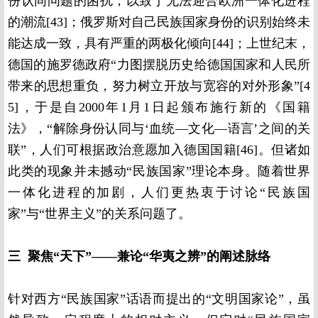
份认同问题的困扰，以致于无法迎合欧洲一体化进程
的潮流[43]；俄罗斯对自己民族国家身份的识别始终未
能达成一致，具有严重的两极化倾向[44]；上世纪末，
德国的施罗德政府“力图摆脱历史给德国国家和人民所
带来的思想重负，努力树立开放与宽容的对外形象”[4
5]，于是自2000年1月1日起颁布施行新的《国籍
法》，“解除身份认同与‘血统—文化—语言’之间的关
联”，人们可根据政治意愿加入德国国籍[46]。但诸如
此类的现象并未撼动“民族国家”理论本身。随着世界
一体化进程的加剧，人们更热衷于讨论“民族国
家”与“世界主义”的关系问题了。
三 聚焦“天下”——兼论“华夷之辨”的阐述脉络
针对西方“民族国家”话语而提出的“文明国家论”，虽