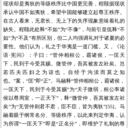
现状却是夷狄的等级秩序比中国更完善，程颐据现状
承认中国不如夷狄，希望中国能够建立起尊王秩序。
在古人看来，无君长、无上下的失序现象意味着礼的
缺失。程颐此处释“不如”为“不像”，与前引皇侃释“不
如”为“不及”有所区别，但二人均强调礼对于诸夏的必
要性。他们认为，礼之于华夷是一道门槛。又，《论
语·宪问》：子曰：“管仲相桓公，霸诸侯，一匡天
下，民到于今受其赐。微管仲，吾其被发左衽矣。岂
若匹夫匹妇之为谅也，自经于沟渎而莫之知
也。”案，“匡”即“正”。马融释“管仲相桓公，霸诸侯，
一匡天下，民到于今受其赐”为“天子微弱，桓公率诸
侯以尊周室，一正天下”，释“微管仲，吾其被发左衽
矣”为“无管仲则君不君，臣不臣，皆为夷狄”[55]。马
融着眼于纲常名分、等级秩序，以此来判定华夷，认
为所谓“一匡天下”即是“正名分”，即维护了礼制的尊