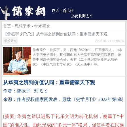
首页
›
思想学术
›
学术研究
【​曾振宇 刘飞飞】从华夷之辨到价值认同：重审儒家天下观
学术研究
2022-06-01 13:58:26
作者简介：曾振宇，男，西元1962年生，江西泰和人，山东
大学历史学博士。现任职山东大学儒学高等研究院教授，兼
任中国曾子研究会会长。著有《二十世纪儒家伦理思想研
究》《中国气论哲学研究》《天人衡中》等。
从华夷之辨到价值认同：重审儒家天下观
作者：曾振宇 刘飞飞
来源：作者授权儒家网发表，原载《史学月刊》2022年第6期
[摘要] 华夷之辨以进退于礼乐文明为转化机制，侧重于“中
国”的准入性。由此形成的“多元一体”格局，促使学者在民族