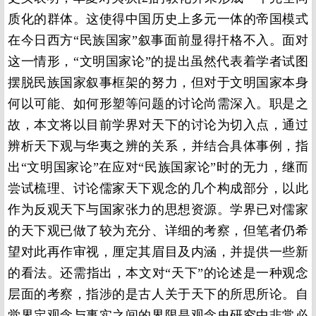
质化的群体。这使得中国历史上多元一体的帝国模式
在今日西方“民族国家”叙事面前显得扞格不入。面对
这一情形，“文明国家论”的提出虽然代表着学者试图
摆脱民族国家叙事框架的努力，但对于文明国家本身
何以可能、如何形塑等问题的讨论尚需深入。职是之
故，本文将以目前学界对天下的讨论为切入点，通过
辨析天下观与华夷之辨的关系，并结合具体事例，指
出“文明国家论”在应对“民族国家论”时的无力，继而
尝试梳理、讨论儒家天下观念的几个构成部分，以此
作为反观天下与国家张力的思想资源。学界已对儒家
的天下观已做了较为充分、详细的考察，但笔者仍希
望对此再作审视，厘定其眉目及内涵，并提供一些新
的看法。还需指出，本文对“天下”的论述是一种观念
层面的考察，指涉的是古人关于天下的所思所论。自
觉界定观念与事实之间的界限是观念史研究中非常必