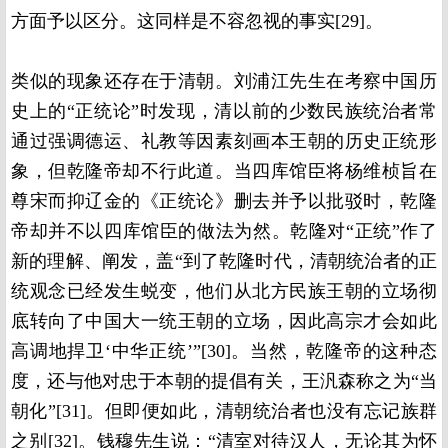
方面予以区分。这同样是不容忽视的事实[29]。
类似的现象还存在于清朝。刘浦江先生在考察中国历
史上的“正统论”时发现，清以前的少数民族统治者常
通过强调德运、礼教等因素刻画本王朝的历史正统形
象，但乾隆帝却不行此道。当四库馆臣将杨维桢旨在
尊宋而抑辽金的《正统论》删去并予以批驳时，乾隆
帝却并不以四库馆臣的做法为然。乾隆对“正统”作了
新的理解、阐发，盖“到了乾隆时代，清朝统治者的正
统观念已经发生蜕变，他们从北方民族王朝的立场彻
底转向了中国大一统王朝的立场，因此高宗才会如此
高调地捍卫‘中华正统’”[30]。当然，乾隆帝的这种态
度，还与他对忠于本朝的提倡有关，王汎森称之为“当
朝化”[31]。但即便如此，清朝统治者也没有忘记族群
之别[32]。钱穆先生说：“清室对待汉人，无论其为怀