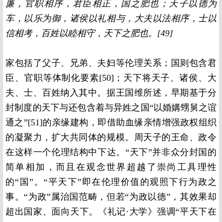
廉，官职相序，君臣相正，国之肥也；天子以德为
车，以乐为御，诸侯以礼相与，大夫以法相序，士以
信相考，百姓以睦相守，天下之肥也。[49]
家包括了父子、兄弟、夫妇等伦理关系；国则包含君
臣、官职等体制化要素[50]；天下将天子、诸侯、大
夫、士、百姓纳入其中。据王国维所述，早期基于分
封制度的天下与还包含着与异姓之国“以婚媾甥舅之谊
通之”[51]的亲缘建构，即借助血缘亲情增强政权组织
的凝聚力，扩大共同体的规模。周天子的王命、政令
在这样一个伦理结构中下达。“天下”并非众分封国的
简单相加，而且在观念世界超越了崇尚工具理性
的“国”。“平天下”即在伦理价值的观照下行为政之
事。“为政”属治国范畴，但若“为政以德”，其效果却
超出国家、面向天下。《礼记·大学》强调“平天下在