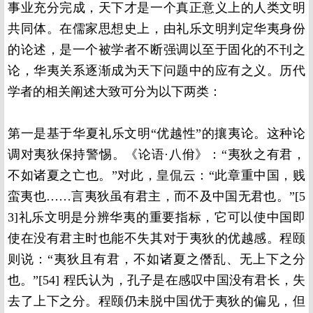
事业充分完成，天下才是一个真正意义上的人类文明
共同体。在儒家思想史上，由礼乐文明判定华夷身份
的论述，是一个被学者不断强调以至于固化的不刊之
论，华夷关系逐渐成为天下问题中的应有之义。历代
学者的相关阐述大致可分为以下两类：
第一是基于华夏礼乐文明“优越性”的攘夷论。这种论
调对夷狄保持警惕。《论语·八佾》：“夷狄之有君，
不如诸夏之亡也。”对此，皇侃云：“此章重中国，贱
蛮夷也……言夷狄虽有君主，而不及中国无君也。”[5
3]礼乐文明是分辨华夷的重要指标，它可以使中国即
使在没有君主时也能不失其对于夷狄的优越感。程颐
则说：“夷狄且有君，不如诸夏之僭乱、无上下之分
也。”[54] 程氏认为，孔子是在感叹中国没有君长，失
去了上下之分。程颐仍未脱中国优于夷狄的偏见，但