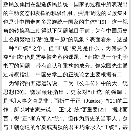
数民族集团在塑造多民族统一国家的过程中所表现出
的主动姿态和发挥的积极作用，强调“周边的民族集团
也是让中国走向多民族统一国家的主体”[19]。这一视
角的转换马上使得以下问题触目于前：为何中国历史
上会频繁地出现“逐鹿中原”的现象？表面看来，这是
一种“正统”之争。但“正统”究竟是什么，为何要争
夺“正统”仍是需要被考察的课题。“正统”是一个史学
书写的问题，带有追认和重构的成分。饶宗颐先生通
过考察指出，中国史学上的正统论之主要根据有二：
一为邹衍的五德运转说，二为《公羊传》中的大一统
思想[20]。饶宗颐还指出，史家对“正统”的强调，
是“明人事之真是非，而折中于正（Justice）”[21]的工
作，所以对史家来说，“正”比“统”更重要[22]。据此而
言，得“正”者方可入“统”。但作为历史的当事人，参
与王朝创建的华夏或夷狄的君主均希求入“正统”，甚