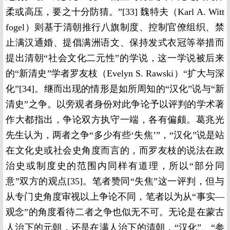
柔或高压，要之十分防猜。”[33] 魏特夫（Karl A. Witt
fogel）则基于清朝推行八旗制度、控制官僚组织、禁
止满汉通婚、提倡满洲语文、保持发式衣冠等举措而
提出清朝“社会文化二元性”的学说，这一学说被后来
的“新清史”学者罗友枝（Evelyn S. Rawski）“扩大与深
化”[34]。继而出现的情形是如所周知的“汉化”说与“新
清史”之争。以旁观者身份对此争论予以评判的学术著
作大都指出，争论双方执守一端，各有偏颇。葛兆光
先生认为，两者之争“多少有些‘失焦’”，“汉化”说是站
在文化史或社会史角度而言的，而罗友枝的说法在政
治史或制度史的范围内同样有道理，所以“部分同
意”双方的观点[35]。笔者赞同“失焦”这一评判，但与
从专门史角度审视以上争论不同，笔者以为从“事实—
观念”的角度看待二者之争也似无不可。无论是在蒙古
人治下的元朝，还是在满人治下的清朝，“汉化”、“参