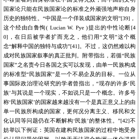
国家论只能在民族国家论的标准之外顽强地声称自身
历史的独特性。“中国是一个佯装成国家的文明”[39]，
这个经由白鲁恂( Lucian W. Pye )提出的中性论断[4
0]，在日后被学者扩而充之，他们用“文明”这个概
念“解释中国的独特与成功”[41]。不过，这仍然难以构
成对民族国家叙事的真正批判。附带指出，若循“民族
国家”之名责今日各国之实可以发现，由单一民族构成
的标准型“民族国家”是一个不易企及的目标。一位从
事国际政治理论研究的学者曾指出，“现存的许多‘民
族’与其说是一个现实，不如说只是一个概念。许多号
称‘民族国家’的国家越来越没有一个是真正意义上的由
单一民族所构成的国家，更何况分离主义、移民和文
化认同等问题仍在不断解构‘民族’的整体性。”[42]不
妨举以下例证：英国在建构民族国家的过程中饱受身