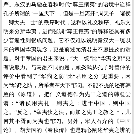
严。东汉的马融在春秋时代“尊王攘夷”的语境中诠释
孔子所谓的“一匡天下”，但是一旦离开“周天子—诸侯
—卿大夫—士”的秩序时代，这种以礼义秩序、礼乐文
明来分辨华夷，进而强调“尊王攘夷”的解释还具有多
少普遍性则很成问题。它不仅难以说明秦汉大一统以
来的帝国华夷观念，更是前述元清君主不愿提及的话
题。对于帝国的君主来说，“大一统”比“华夷之辨”更
有说服力。与马融不同的是，顾炎武从孔子对管仲的
评价中看到了“华裔之防”比“君臣之分”更重要，因
为“华裔之防，所系者在天下”[56]。不能不提的还有韩
愈的《原道》。把仁义道德作为先王之道的韩愈尝
谓：“诸侯用夷礼，则夷之；进于中国，则中国
之。”反之，“举夷狄之法，而加之先王之教之上，几
何其不胥而为夷也”[57]。另外，宋人石介的《中国
论》、胡安国的《春秋传》也是精心阐述华夷之辨的