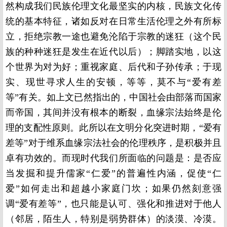
然构成我们民族伦理文化最坚实的内核，民族文化传
统的基本特征，诸如反对在日常生活伦理之外有所标
立，拒绝宗教一途也避免沦陷于宗教的迷狂（这个民
族的种种迷狂是发生在近代以后）；脚踏实地，以这
个世界为对为好；重视家庭、后代和子孙传承；于现
实、现世寻求人生的安顿，等等，莫不与“爱有差
等”有关。如上文已然指出的，中国社会由部落而国家
而帝国，其间并没有根本的断裂，血缘宗法始终是伦
理的支配性原则。此所以在文明分化突进时期，“爱有
差等”对于维系血缘宗法社会的伦理秩序，是积极并且
卓有功效的。而现时代我们所面临的问题是：是否应
当发掘和提升儒家“仁爱”的普遍性内涵，促使“仁
爱”如何走出和超越小家庭门坎；如果仍然刻意强
调“爱有差等”，也只能是认可、强化和推进对于他人
（邻居，陌生人，特别是弱势群体）的淡漠、冷漠。