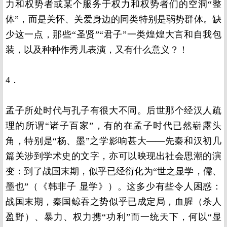
力和权势者或某个服务于权力和权势者们的空洞“整
体”，而是关怀、关爱身边的同类特别是弱势群体。缺
少这一点，那些“圣贤”“君子”一类煌煌大言和自我包
装，以及种种作秀儿表演，又有什么意义？！
4．
孟子所处时代与孔子有很大不同。后世那个经汉人疏
理的所谓“诸子百家”，有的在孟子时代已然崭露头
角，特别是“杨、墨”之学影响甚大——先秦和汉初几
篇关涉到学术史的文字，亦可以映现出社会思潮的演
变：到了战国末期，似乎已经衍化为“世之显学，儒、
墨也”（《韩非子 显学》）。这多少有些令人困惑：
战国末期，秦国鲸吞之势似乎已成定局，血腥（杀人
盈野）、暴力、权力携“功利”而一统天下，何以“显