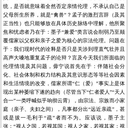
统，是否就意味着全然否定亲情伦理，不承认自己是
父母所生所养，就是“禽兽”？孟子的激烈言辞（及其
正当性）也只能够放在具体历史脉络中理解，他所聚
焦和忧虑者乃在于：墨子“兼爱”类言说会削弱乃至颠
覆儒家以父权和亲子之爱为核心的宗法伦理。问题在
于：我们现时代的诠释是否只是关涉到理直气壮并且
高声大嗓地重复孟子的论辩？言及今天我们所面临的
伦理情境及其问题，毋宁说首先在于：伴随社会分
化、社会体制和权力结构及其意识形态等等社会因素
和生活情境的改变，儒家所谓“仁（爱）”事实上是体
现出某种萎缩下遂的趋向（尽管当下“仁者爱人”“天人
合一”一类呼喊似乎响彻云霄），由宗法、宗族而小家
庭（亲子、夫妇之间），凡事都分出“远近亲疏”，甚
或是拔一毛利于“疏”者而不为。应该说，墨子主
张：“视人之国，若视其国；视人之家，若视其家；视