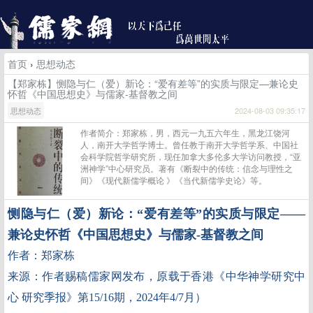
首页
›
思想动态
【郑家栋】恻隐与仁（爱）新论：“爱有差等”的实质与限定—兼论史
怀哲《中国思想史》与儒家-基督教之间
思想动态
2024-08-03 09:35:17
作者简介：郑家栋，男，西元一九五六年生，黑龙江饶河
人，南开大学哲学博士。曾任教于南开大学哲学系、中国社
会科学院哲学研究所，现任加拿大多伦多大学访问教授，“亚
洲神学”中心研究员。著有《断裂中的传统：信念与理性之
间》《现代新儒学概论 》《当代新儒学史论》等。
恻隐与仁（爱）新论：
“爱有差等”的实质与限定
——
兼论史怀哲《中国思想史》与儒家
-
基督教之间
作者：郑家栋
来源：作者赐稿儒家网发布，原载于香港《中华神学研究中
心
研究季报》第
15/16
期，
2024
年
4/7
月）