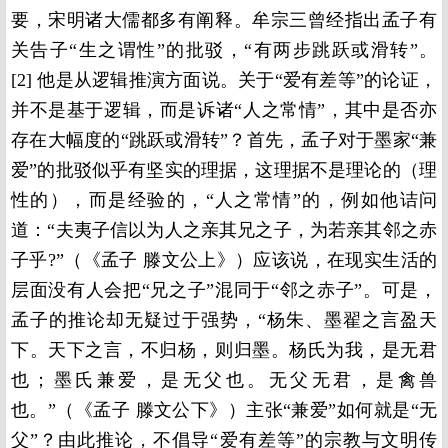
要，宋明诸大儒都多有阐释。牟宗三曾经指出孟子有
关告子“生之谓性”的批驳，“有两步跳跃或滑转”。
[2] 他是从逻辑推演方面说。关于“爱有差等”的论证，
并不是基于逻辑，而是诉诸“人之常情”，其中是否亦
存在大幅度的“跳跃或滑转”？首先，孟子对于墨家“兼
爱”的批驳似乎有坚实的理据，这理据不是理论的（理
性的），而是经验的，“人之常情”的，例如他诘问
道：“夫夷子信以为人之亲其兄之子，为若亲其邻之赤
子乎?”（《孟子 滕文公上》）应该说，在现实生活的
层面没有人会把“兄之子”混同于“邻之赤子”。可是，
孟子的推论却无疑过于强势，“杨朱、墨翟之言盈天
下。天下之言，不归杨，则归墨。杨氏为我，是无君
也；墨氏兼爱，是无父也。无父无君，是禽兽
也。”（《孟子 滕文公下》）主张“兼爱”如何就是“无
父”？由此推论，不倡导“爱有差等”的宗教与文明传