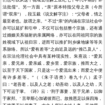
们也可以从这个视域去理解上世纪七十年代中期的“评
法批儒”。另一方面，“亲”原本特指父母之亲（今所
谓“双亲”），段玉裁《说文解字注》：“父母者，情之
最至者也。故谓之亲。” 不过“亲”的内涵在宗法社会中
亦可以延扩和引申，不仅可以包括整个宗族，还有通
过婚姻关系辐射的亲属网络，亦可以在同祖同宗的族
姓视域下认祖归宗，进而可以推扩到乡缘地缘等等关
系脉络。所以“爱有差等”之由近及远的“推己及人”，
在宗法伦理社会中具有某种现实性。朱熹说：“爱其
亲，爱兄弟，爱亲戚，爱乡里，爱宗族，推而大之，
以至于天下国家，只是这一个爱流出来；而爱之中便
有许多差等。”（《朱子语类》卷九十八）孟子
曰：“老吾老，以及人之老；幼吾幼，以及人之幼，天
下可运于掌。《诗》云：‘刑于寡妻，至于兄弟，以御
于家邦。’ 言举斯心加诸彼而已。故推恩足以保四海，