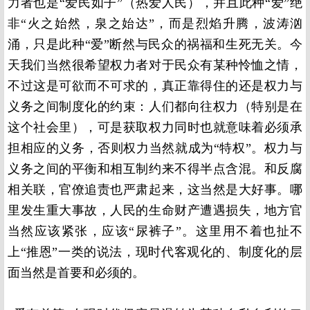
力者也是“爱民如子”（热爱人民），并且此种“爱”绝
非“火之始然，泉之始达”，而是烈焰升腾，波涛汹
涌，只是此种“爱”断然与民众的祸福和生死无关。今
天我们当然很希望权力者对于民众有某种怜恤之情，
不过这是可欲而不可求的，真正靠得住的还是权力与
义务之间制度化的约束：人们都向往权力（特别是在
这个社会里），可是获取权力同时也就意味着必须承
担相应的义务，否则权力当然就成为“特权”。权力与
义务之间的平衡和相互制约来不得半点含混。和反腐
相关联，官僚追责也严肃起来，这当然是大好事。哪
里发生重大事故，人民的生命财产遭遇损失，地方官
当然应该紧张，应该“尿裤子”。这里用不着也扯不
上“推恩”一类的说法，现时代客观化的、制度化的层
面当然是首要和必须的。