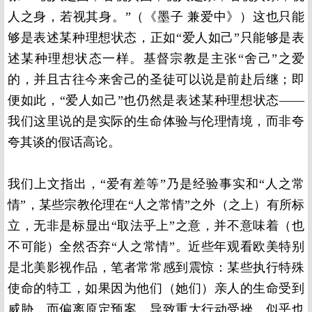
人之身，若视其身。”（《墨子 兼爱中》）这也只能
够是表述某种理想状态，正如“爱人如己”只能够是表
述某种理想状态一样。基督宗教是主张“舍己”之爱
的，并且古往今来舍己的圣徒可以说是前赴后继；即
便如此，“爱人如己”也仍然是表述某种理想状态——
我们这里说的是实际的生命体验与伦理情境，而非夸
夸其谈的假话高论。
我们上文指出，“爱有差等”乃是经验事实和“人之常
情”，某些宗教伦理在“人之常情”之外（之上）有所标
立，无非是标显出“取法乎上”之意，并不意味着（也
不可能）全然否弃“人之常情”。近些年观看欧美特别
是北美影视作品，笔者常常感到震惊：某些执行特殊
使命的特工，如果因为他们（她们）亲人的生命受到
威胁，而偏离原定预案，导致重大行动受挫，似乎也