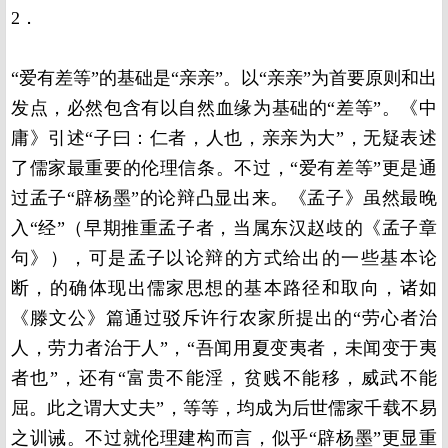
2．
“爱有差等”的基础是“亲亲”。以“亲亲”为首要原则和出
发点，必然包含有以自然血缘为基础的“差等”。《中
庸》引述“子曰：仁者，人也，亲亲为大”，无疑表述
了儒家最重要的伦理信条。不过，“爱有差等”更是通
过孟子“辟杨墨”的论辩凸显出来。《孟子》虽然最晚
入“经”（早期推重孟子者，当属东汉赵歧的《孟子章
句》），可是孟子以论辩的方式给出的一些基本论
断，的确体现出儒家思想的基本路径和取向，诸如
《滕文公》篇通过驳斥许行农家所提出的“劳心者治
人，劳力者治于人”，“吾闻用夏变夷者，未闻变于夷
者也”，还有“富贵不能淫，贫贱不能移，威武不能
屈。此之谓大丈夫”，等等，均成为后世儒家千载不易
之训诫。不过就伦理建构而言，似乎“辟杨墨”更显重