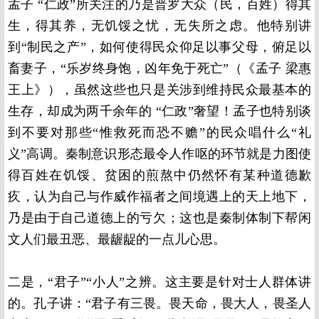
孟子 “仁政”所关注的乃是普罗大众（民，百姓）得其
生，得其养，无饥馁之忧，无失所之虑。他特别讲
到“制民之产”，如何使得民众仰足以事父母，俯足以
畜妻子，“乐岁终身饱，凶年免于死亡”（《孟子 梁惠
王上》），虽然这些也只是关涉到维持民众最基本的
生存，却成为两千余年的 “仁政”奢望！孟子也特别谈
到不要对那些“惟救死而恐不赡”的民众唱什么“礼
义”高调。秦制意识形态最令人作呕的环节就是力图使
得百姓在饥馁、贫困的煎熬中仍然怀有某种道德歉
疚，认为自己与作威作福者之间境遇上的天上地下，
乃是由于自己道德上的亏欠；这也是秦制体制下帮闲
文人们最丑恶、最龌龊的一点儿心思。
二是，“君子”“小人”之辨。这主要是针对士人群体讲
的。孔子讲：“君子有三畏。畏天命，畏大人，畏圣人