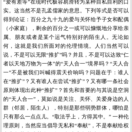
“爱有差等”在现时代极容易滑转为某种自私自利的口
实。这当然不是孔孟儒家的意思。下列等式是否可以
得到论证：百分之九十九的爱与关怀给予子女和配偶
（小家庭），剩余的百分之一或可以慷慨地分享给亲
属、朋友或者是某个运气特别好的陌生人。无论如
何，这就是我们所面对的伦理情境。人们当然可以
说，不是可以无限“推扩”吗？并且，不是可以达致“仁
者以天地万物为一体”的“天人合一”境界吗？“天人合
一”不是被我们叫喊得震天价响吗？问题在于：谁人
在“推扩”？又有谁人在尝试“推扩”？又有哪一条社会
原则体现出此种“推扩”？首先和首要的与其说是空洞
的“天人合一”，莫如说是关注、关怀、关爱身边的人
群（邻居，陌生人），特别是那些弱势群体，哪怕是
只有那么一点点儿。“取法乎上，方得其中。” 一种伦
理原则，当然应当倡导无私和“奉献”，不是奉献给权