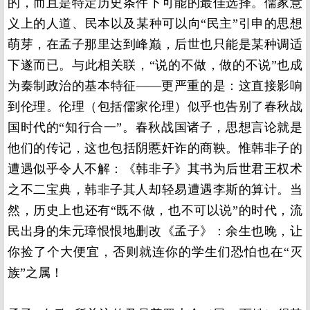
的，而且是特定历史条件下可能的最佳选择。儒家意
义上的人道、民本以及某种可以向“民主”引申的思想
萌芽，在孟子那里达到峰巅，后世也只能是某种调适
下遂而已。与此相关联，“说的不做，做的不说”也成
为秦制政治的基本特征——更严重的是：这直接影响
到伦理。伦理（包括儒家伦理）似乎也告别了春秋战
国时代的“知行合一”。春秋战国诸子，思想言论就是
他们的传记，这也包括阴慝奸诈的商鞅。惟韩非子的
遭遇似乎令人不解：《韩非子》其书为后世君王权术
之不二宝典，韩非子其人却轻易遭遇李斯的算计。当
然，历史上也还有“既不做，也不可以说”的时代，流
民出身的朱元璋恨恨地删改《孟子》：余生也晚，让
你捡了个大便宜，否则就连你的学生们恐怕也在“灭
族”之属！