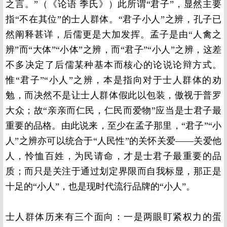
之言。”（《论语 季氏》）此所谓“君子”，显然主要
指“不在其位”的士人群体。“君子小人”之辨，孔子已
然阐释甚详，后儒更是大加发挥。孟子是由“人禽之
辨”而“大体”“小体”之辨，而“君子”“小人”之辨，这差
不多决定了后儒某种基本而核心的论说论辩方式。
惟“君子”“小人”之辨，本是指向对于士人群体的劝
勉，而决然不是让士人群体假此以包装，傲视于普罗
大众；故“亲亲而仁民，仁民而爱物”应当是士君子最
重要的品格。由此说来，至少在孟子那里，“君子”“小
人”之辨亦可以统合于“人民性”的关怀关爱——关爱他
人，怜恤百姓，为民请命，才是士君子最重要的品
质；而只是关注于通过划定界限而自我标显，那正是
十足的“小人”，也是现时代流行品牌的“小人”。
士人群体历来有三个面向：一是两眼盯紧权力的蛋