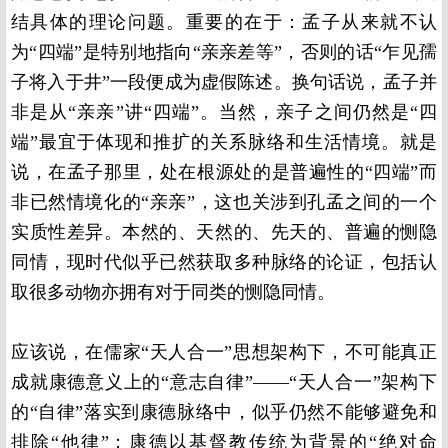
结具体的理论问题。重要的在于：孟子从来就不认
为“四端”是特别地指向“亲亲差等”，否则的话“乍见孺
子将入于井”一段便成为虚假陈述。换句话说，孟子并
非是从“亲亲”讲“四端”。当然，亲子之间仍然是“四
端”最宜于体现和推扩的关系脉络和生活情境。就是
说，在孟子那里，处在根源处的是普遍性的“四端”而
非已然情境化的“亲亲”，这也关涉到孔孟之间的一个
实质性差异。本然的、天然的、先天的、普遍的恻隐
同情，现时代似乎已然获取多种脉络的论证，包括认
取很多动物亦拥有对于同类的恻隐同情。
应该说，在儒家“天人合一”思想架构下，不可能真正
成就康德意义上的“意志自律”——“天人合一”架构下
的“自律”落实到康德脉络中，似乎仍然不能够避免和
排除“他律”；康德以基督教传统为背景的“绝对命