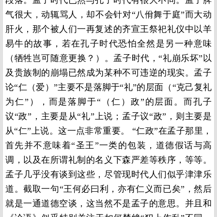
段落。孟子时代已然与孔子时代有很大不同。孟子脾
气很大，动辄骂人，却不会针对“八佾舞于庭”而大动
肝火，那个被人们一再复述的齐宣王祭祀礼仪中以羊
易牛的故事，若在孔子时代恐怕全然是另一种意味
（牺牲岂可随意更换？）。孟子时代，“礼崩乐坏”以
及贵族制的崩塌已然成为某种不可违逆的现实。孟子
论“仁（爱）”主要不是落脚于“礼”的层面（“克己复礼
为仁”），而是落脚于“（仁）政”的层面。而孔子
议“政”，主要是从“礼”上说；孟子议“政”，则主要是
从“仁”上说。这一点非常重要。 “仁政”在孟子那里，
首先并不意味着“圣王”一类的包装，道德假话与高
调，以及在所谓礼制的名义下森严差等秩序，等等。
孟子几乎没有谈到这些，尽管现时代人们似乎津津乐
道。截取一句“王何必曰利，亦有仁义而已矣”，然后
就是一通道德空谈，这当然不是孟子的意思。并且和