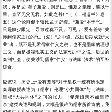
我，亦是义; 墨子兼爱，则是仁。惟差之毫厘，缪以千
里。直至无父无君。如此之甚! ”（《二程遗书》卷十
五）这个论辩似乎较比孟子舒缓。“兼爱”本于“仁”，
只是缺少限定，导致过犹不及。可见，“爱有差等”关
涉到儒家主张的“仁（爱）”之中道。战国后期成就“大
业”者，既不是孔孟儒家仁义之说，也不是墨家的理想
主义，而是极端现实主义的法家“法术”之说。后世的
秦制社会，便关涉到儒家“仁义”与法家“法术”的互补
综合。
应该说，历史上“爱有差等”对于皇权一统有所限定，
秦晖教授表述为（儒家）伦理“小共同体”与（法家）
皇权“大共同体”之间的张力。“爹亲娘亲不如皇帝
亲”这类表述和规则，大概是很难为儒家所首肯的，我