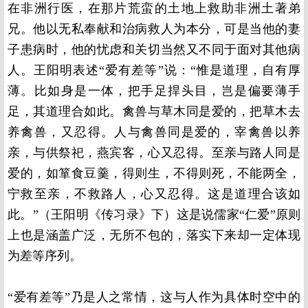
在非洲行医，在那片荒蛮的土地上救助非洲土著弟
兄。他以无私奉献和治病救人为本分，可是当他的妻
子患病时，他的忧虑和关切当然又不同于面对其他病
人。王阳明表述“爱有差等”说：“惟是道理，自有厚
薄。比如身是一体，把手足捍头目，岂是偏要薄手
足，其道理合如此。禽兽与草木同是爱的，把草木去
养禽兽，又忍得。人与禽兽同是爱的，宰禽兽以养
亲，与供祭祀，燕宾客，心又忍得。至亲与路人同是
爱的，如箪食豆羹，得则生，不得则死，不能两全，
宁救至亲，不救路人，心又忍得。这是道理合该如
此。”（王阳明《传习录》下）这是说儒家“仁爱”原则
上也是涵盖广泛，无所不包的，落实下来却一定体现
为差等序列。
“爱有差等”乃是人之常情，这与人作为具体时空中的