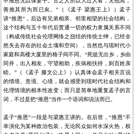
不推恩无以保妻子。古之人所以大过人者，无他焉，
善推其所为而已矣。”（《孟子 梁惠王上》）孟子
讲“推恩”，后边有兄弟相亲、邻里相望的社会结构，
这个结构与五十年代后贯通一切的权力隶属关系不同
（构成传统社会伦理网络之扭结的传统士绅，已经全
然失去存在的社会土壤和空间），当然也与现时代小
家庭和高楼大厦里的格子间不同。“死徙无出乡，乡由
同井，出入相友，守望相助，疾病相扶持，则百姓亲
睦。”（《孟子 滕文公上》）认真体会孟子相关言说
的情境、意境、心境，就会感受到现时代社会结构和
伦理情境的根本性改变；而只是简单地重复孟子的言
词，不过是把“推恩”当作一个语词和说法而已。
孟子“推恩”一段是与梁惠王讲的。在后世，“推恩”不
幸演化为某种政治包装，无论民众如何水深火热，权