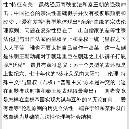
性”特征有关：虽然经历商鞅变法和秦王朝的强劲冲
击，中国社会的宗法性基础似乎并没有被彻底颠覆和
改变，“爱有差等”典型地体现出“亲亲”血缘的宗法伦
理原则。问题在复杂性更在于：出自儒家的差等性宗
法伦理与出自法家的皇权至上和皇权一统（皇权之下
人人平等，谁也不要太把自己当作一盘菜，这一点倒
是朱明王朝动辄对于朝廷重臣在朝廷之上扒裤子打屁
股/“廷杖”，最具有象征意义；另一个典型的表述就是
上世纪六、七十年代的“葵花朵朵向太阳”），伦理“特
殊主义”与皇权（君权）“普遍主义”原本是冲突的（这
在商鞅变法时期和秦王朝表现得最突出），两者究竟
是怎样在皇权帝国实现共谋与互补的？无论如何，“爱
有差等”伦理原则的历史合法性，端在于维系某种以自
然血缘为基础的宗法性伦理与社会结构。