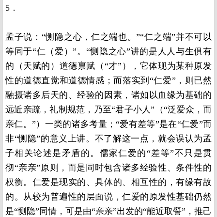
5．
孟子说：“恻隐之心，仁之端也。”“仁之端”并不可以
等同于“仁（爱）”。“恻隐之心”讲的是人人与生俱有
的（天赋的）道德禀赋（“才”），它体现为某种原发
性的道德直觉和道德情感；而落实到“仁爱”，则已然
融摄诸多后天的、经验的因素，诸如以血缘为基础的
远近亲疏，礼制规范，乃至“君子小人”（“泛爱众，而
亲仁。”）一类的诸多考量；“爱有差等”是在“仁爱”而
非“恻隐”的意义上讲。不了解这一点，就会误认为孟
子相关论述是矛盾的。儒家仁爱的“差等”不只是贯
彻“亲亲”原则，而是同时包含诸多经验性、条件性的
权衡。仁爱是现实的、具体的、相互性的，有缘有故
的。从较为普遍性的层面说，仁爱的原发性基础仍然
是“恻隐”同情，可是由“亲亲”出发的“能近取譬”，推己