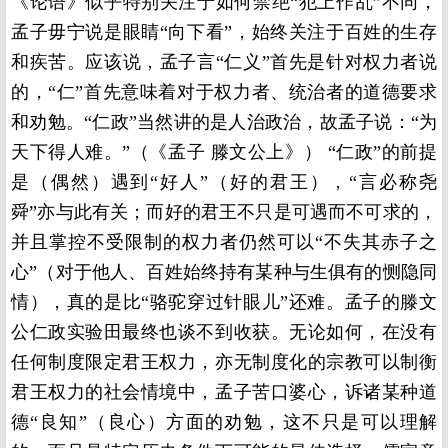
《论语》似乎特别关注于如何禁绝“犯上作乱”不同，
孟子毋宁说是眼睛“向下看”，始终关注于百姓的生存
和疾苦。应该说，孟子言“仁义”首先是针对权力者说
的，“仁”首先意味着对于权力者、统治者的道德要求
和劝勉。“仁政”当然讲的是人治政治，故孟子说：“为
天下得人难。”（《孟子 滕文公上》） “仁政”的前提
是（偶然）遇到“好人”（好的君王），“言必称尧
舜”亦与此有关；而好的君王不只是可遇而不可求的，
并且掌控不受限制的权力者仍然可以“不失其赤子之
心”（对于他人、百姓始终持有某种与生俱有的恻隐同
情），真的是比“骆驼穿过针眼儿”还难。孟子的滕文
公仁政实验田最终也谈不到收获。无论如何，在没有
任何制度限定君王权力，亦无制度化的宗教可以制衡
君王权力的社会情境中，孟子苦口婆心，诉诸某种道
德“良知”（良心）方面的劝勉，这不只是可以理解