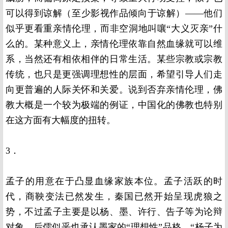
可以得到谅解（至少影视作品倾向于谅解）——他们
似乎更看重亲情伦理，而非空洞地叫嚷“大义灭亲”什
么的。某种意义上，亲情伦理依靠自然血缘就可以维
系，当然还有相依相伴的日常生活。某些宗教或宗教
传统，也只是更强调理想性的层面，希望引导人们走
向更普遍的人际关怀和关爱。说到否弃亲情伦理，佛
教大概是一个较为极端的例证，中国化的佛教也特别
在这方面有大幅度的扭转。
3．
孟子的用意在于凸显血缘家族本位。孟子活跃的时
代，商鞅变法已然发生，秦国已然开始呈现虎狼之
势，不过孟子主要是以杨、墨、许行、告子等为论辩
对象。后儒似乎也承认墨家的“理想性”品格，“杨子为