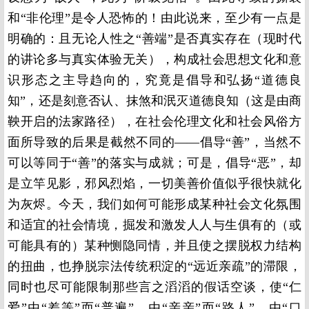
和“非伦理”是令人恐怖的！由此说来，至少有一点是
明确的：且无论人性之“善端”是否真实存在（现时代
的讲论多与真实体验无关），构成社会思想文化和意
识形态之主导趋向的，究竟是倡导和弘扬“道德良
知”，还是刻意否认、抹煞和泯灭道德良知（这是由商
鞅开启的法家路径），在社会伦理文化和社会风俗方
面所导致的后果是截然不同的——倡导“善”，当然不
可以等同于“善”的落实与成就；可是，倡导“恶”，却
是立竿见影，邪风烈焰，一切美善价值似乎很快就化
为灰烬。今天，我们如何可能形成某种社会文化氛围
和适宜的社会情境，掘发和激发人人与生俱有的（或
可能具有的）某种恻隐同情，并且使之摆脱权力结构
的扭曲，也挣脱宗法传统积淀的“远近亲疏”的滞限，
同时也尽可能限制那些言之滔滔的假话空谈，使“仁
爱”由“差等”而“普遍”，由“亲亲”而“路人”，由“口