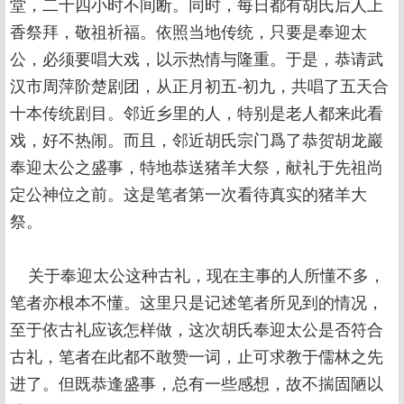
堂，二十四小时不间断。同时，每日都有胡氏后人上
香祭拜，敬祖祈福。依照当地传统，只要是奉迎太
公，必须要唱大戏，以示热情与隆重。于是，恭请武
汉市周萍阶楚剧团，从正月初五-初九，共唱了五天合
十本传统剧目。邻近乡里的人，特别是老人都来此看
戏，好不热闹。而且，邻近胡氏宗门爲了恭贺胡龙巖
奉迎太公之盛事，特地恭送猪羊大祭，献礼于先祖尚
定公神位之前。这是笔者第一次看待真实的猪羊大
祭。
关于奉迎太公这种古礼，现在主事的人所懂不多，
笔者亦根本不懂。这里只是记述笔者所见到的情况，
至于依古礼应该怎样做，这次胡氏奉迎太公是否符合
古礼，笔者在此都不敢赞一词，止可求教于儒林之先
进了。但既恭逢盛事，总有一些感想，故不揣固陋以