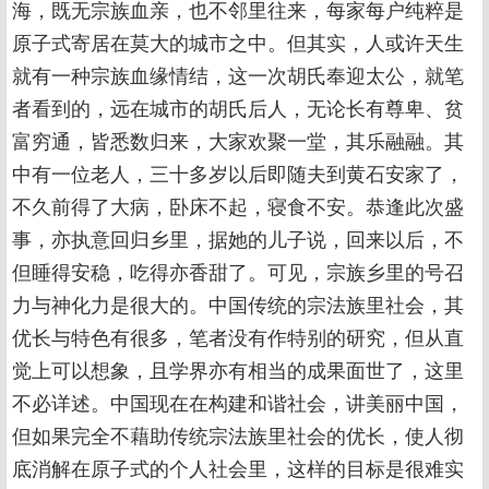
海，既无宗族血亲，也不邻里往来，每家每户纯粹是
原子式寄居在莫大的城市之中。但其实，人或许天生
就有一种宗族血缘情结，这一次胡氏奉迎太公，就笔
者看到的，远在城市的胡氏后人，无论长有尊卑、贫
富穷通，皆悉数归来，大家欢聚一堂，其乐融融。其
中有一位老人，三十多岁以后即随夫到黄石安家了，
不久前得了大病，卧床不起，寝食不安。恭逢此次盛
事，亦执意回归乡里，据她的儿子说，回来以后，不
但睡得安稳，吃得亦香甜了。可见，宗族乡里的号召
力与神化力是很大的。中国传统的宗法族里社会，其
优长与特色有很多，笔者没有作特别的研究，但从直
觉上可以想象，且学界亦有相当的成果面世了，这里
不必详述。中国现在在构建和谐社会，讲美丽中国，
但如果完全不藉助传统宗法族里社会的优长，使人彻
底消解在原子式的个人社会里，这样的目标是很难实