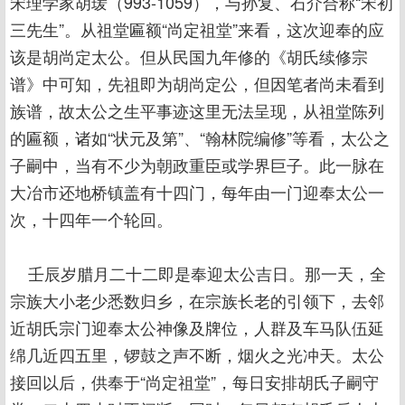
宋理学家胡瑗（993-1059），与孙复、石介合称“宋初
三先生”。从祖堂匾额“尚定祖堂”来看，这次迎奉的应
该是胡尚定太公。但从民国九年修的《胡氏续修宗
谱》中可知，先祖即为胡尚定公，但因笔者尚未看到
族谱，故太公之生平事迹这里无法呈现，从祖堂陈列
的匾额，诸如“状元及第”、“翰林院编修”等看，太公之
子嗣中，当有不少为朝政重臣或学界巨子。此一脉在
大冶市还地桥镇盖有十四门，每年由一门迎奉太公一
次，十四年一个轮回。
壬辰岁腊月二十二即是奉迎太公吉日。那一天，全
宗族大小老少悉数归乡，在宗族长老的引领下，去邻
近胡氏宗门迎奉太公神像及牌位，人群及车马队伍延
绵几近四五里，锣鼓之声不断，烟火之光冲天。太公
接回以后，供奉于“尚定祖堂”，每日安排胡氏子嗣守