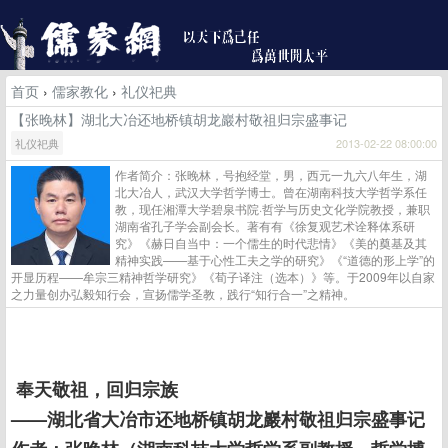
首页
›
儒家教化
›
礼仪祀典
【张晚林】湖北大冶还地桥镇胡龙巖村敬祖归宗盛事记
礼仪祀典
2013-02-22 08:00:00
作者简介：张晚林，号抱经堂，男，西元一九六八年生，湖
北大冶人，武汉大学哲学博士。曾在湖南科技大学哲学系任
教，现任湘潭大学碧泉书院·哲学与历史文化学院教授，兼职
湖南省孔子学会副会长。著有有《徐复观艺术诠释体系研
究》《赫日自当中：一个儒生的时代悲情》《美的奠基及其
精神实践——基于心性工夫之学的研究》《“道德的形上学”的
开显历程——牟宗三精神哲学研究》《荀子译注（选本）》等。于2009年以自家
之力量创办弘毅知行会，宣扬儒学圣教，践行“知行合一”之精神。
奉天敬祖，回归宗族
——湖北省大冶市还地桥镇胡龙巖村敬祖归宗盛事记