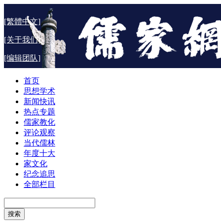
[繁體中文]
[关于我们]
[编辑团队]
首页
思想学术
新闻快讯
热点专题
儒家教化
评论观察
当代儒林
年度十大
家文化
纪念追思
全部栏目
搜索