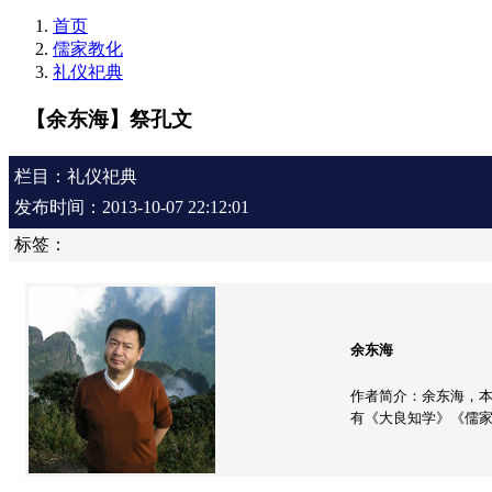
首页
儒家教化
礼仪祀典
【余东海】祭孔文
栏目：礼仪祀典
发布时间：2013-10-07 22:12:01
标签：
余东海
作者简介：余东海，本
有《大良知学》《儒