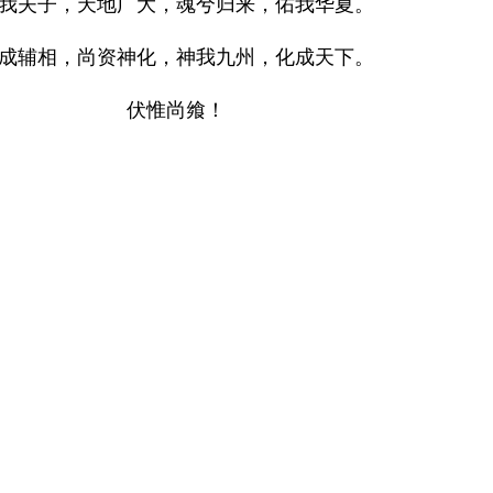
我夫子，天地广大，魂兮归来，佑我华夏。
成辅相，尚资神化，神我九州，化成天下。
伏惟尚飨！