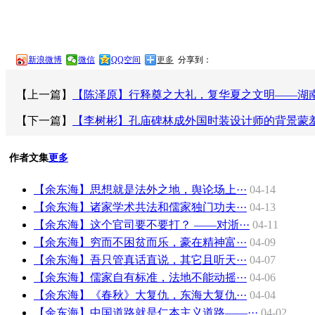
新浪微博
微信
QQ空间
更多
分享到：
【上一篇】
【陈泽原】行释奠之大礼，复华夏之文明——湖
【下一篇】
【李树彬】孔庙碑林成外国时装设计师的背景蒙
作者文集
更多
【余东海】思想就是法外之地，舆论场上···
04-14
【余东海】诸家学术共法和儒家独门功夫···
04-13
【余东海】这个官司要不要打？ ——对浙···
04-11
【余东海】穷而不困贫而乐，豪在精神富···
04-09
【余东海】吾只管真话直说，其它且听天···
04-07
【余东海】儒家自有标准，法地不能动摇···
04-06
【余东海】《春秋》大复仇，东海大复仇···
04-04
【余东海】中国道路就是仁本主义道路――···
04-02