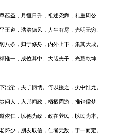
阜诞圣，月恒日升，祖述尧舜，礼重周公。
平王道，浩浩德风，人生有尽，光明无穷。
纲八条，归于修身，内外上下，集其大成。
精惟一，成位其中。大哉夫子，光耀乾坤。
下滔滔，夫子怲怲。何以援之，执中惟允。
焚问人，入邦闻政，栖栖周游，推销儒梦。
道依仁，以德为政，政在养民，以民为本。
老怀少，朋友取信，仁者无敌，于一而定。