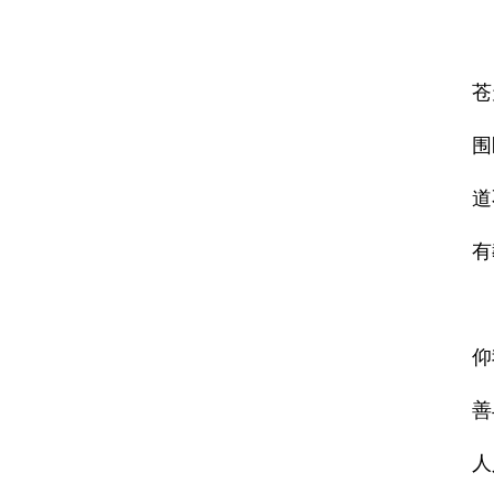
苍
围
道
有
仰
善
人