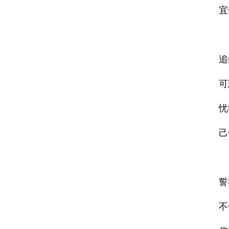
宜
追
可
忧
己
誓
不