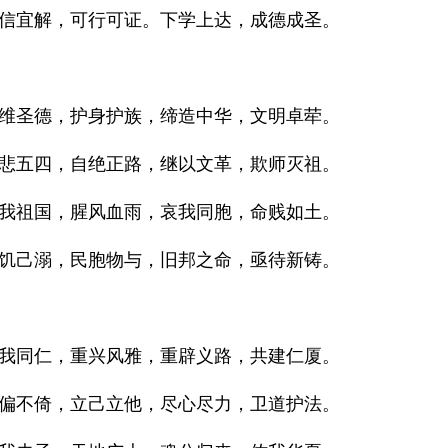
信宜解，可行可证。下学上达，成德成圣。
维圣德，护身护族，缔造中华，文明卓荦。
悲五四，自绝正路，继以文革，欺师灭祖。
我祖国，腥风血雨，哀我同胞，命贱如土。
饥己溺，民胞物与，旧邦之命，亟待新铸。
我同仁，重兴风雅，重辟义路，共建仁厦。
偏不倚，立己立他，尽心尽力，卫道护法。