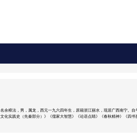
名余樟法，男，属龙，西元一九六四年生，原籍浙江丽水，现居广西南宁。自号
家文化实践史（先秦部分）》《儒家大智慧》《论语点睛》《春秋精神》《四书