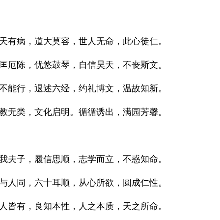
天有病，道大莫容，世人无命，此心徒仁。
匡厄陈，优悠鼓琴，自信昊天，不丧斯文。
不能行，退述六经，约礼博文，温故知新。
教无类，文化启明。循循诱出，满园芳馨。
我夫子，履信思顺，志学而立，不惑知命。
与人同，六十耳顺，从心所欲，圆成仁性。
人皆有，良知本性，人之本质，天之所命。