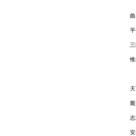
曲
平
三
惟
天
厩
志
安