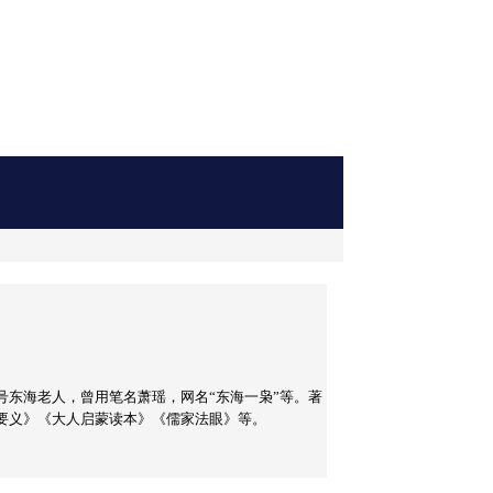
东海老人，曾用笔名萧瑶，网名“东海一枭”等。著
要义》《大人启蒙读本》《儒家法眼》等。