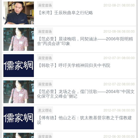
庙堂道场
2012-08-21 08:00:00
【米湾】壬辰秋曲阜之行纪略
庙堂道场
2012-08-06 08:00:00
【范必萱】晨读晚唱，同契涵泳——2006年阳明精
舍“丙戌会讲”印象
庙堂道场
2012-07-31 08:00:00
【韩歌子】呼吁关学精神回归关中书院
庙堂道场
2012-07-22 08:00:00
【范必萱】龙场之会，儒门弦歌——2004年“中国文
化保守主义峰会”侧记
意义理论
2012-07-06 08:00:00
【傅有德】他山之石：犹太教基督宗教之于儒教建
设
庙堂道场
2012-06-30 08:00:00