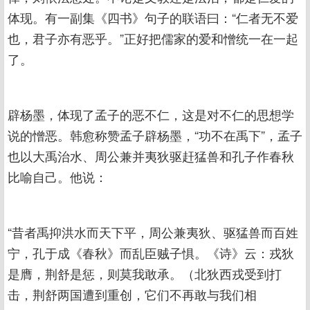
体现。有一副集《四书》句子的联语曰：“仁者无不爱
也，君子亦有恶乎。”正好把儒家的爱和憎统一在一起
了。
辟杨墨，体现了孟子的恶不仁，这是对不仁的思想学
说的憎恶。韩愈称赞孟子辟杨墨，“功不在禹下”，孟子
也以大禹治水、周公兼并夷狄驱赶猛兽和孔子作春秋
比喻自己。他说：
“昔者禹抑洪水而天下平，周公兼夷狄、驱猛兽而百姓
宁，孔于成《春秋》而乱臣贼子惧。《诗》云：戎狄
是膺，荆舒是惩，则莫我敢承。（北狄西戎受到打
击，荆舒两国遭到重创，它们不再敢与我们相