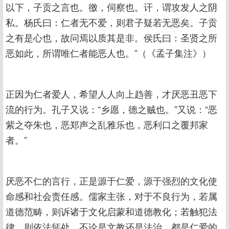
以下，子贡之言也。徼，伺察也。讦，谓攻发人之阴
私。杨氏曰：仁者无不爱，则君子疑若无恶矣。子贡
之有是心也，故问焉以质其是非。侯氏曰：圣贤之所
恶如此，所谓唯仁者能恶人也。”（《孟子集注》）
正因为仁者爱人，希望人人向上趋善，才厌恶丑恶下
流的行为。孔子又说：“乡愿，德之贼也。”又说：“恶
紫之夺朱也，恶郑声之乱雅乐也，恶利口之覆邦家
者。”
厌恶不仁的言行，正是源于仁爱，源于强烈的文化使
命感和社会责任感。儒家主张，对于不良行为，若属
道德范畴，则诉诸于文化启蒙和道德教化；若触犯法
律，则依法惩处。不论是文教还是法治，都是仁爱的