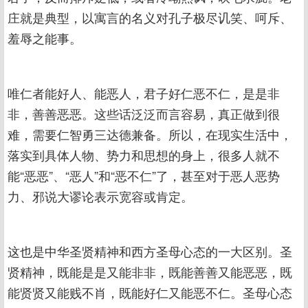
庄就是典型，以寓言的名义对孔子极尽讥笑、呵斥、
羞辱之能事。
唯仁者能好人、能恶人，君子好仁恶不仁，是是非
非，善善恶恶。这些话泛泛而言容易，真正做到很
难，需要仁智勇三达德兼备。所以，在现实生活中，
落实到具体人物、势力和思想的身上，很多人就不
能“恶恶”、“恶人”和“恶不仁”了，甚至对于恶人恶势
力、邪说大谬论表示宽容或肯定。
这也是中华圣贤精神和西方圣母心态的一大区别。圣
贤精神，既能是是又能非非，既能善善又能恶恶，既
能贤贤又能贱不肖，既能好仁又能恶不仁。圣母心态