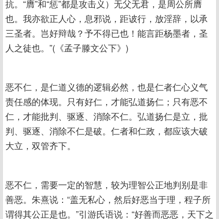
抗。“膺”和“惩”都是攻击义）无父无君，是周公所膺
也。我亦欲正人心，息邪说，距诐行，放淫辞，以承
三圣者。岂好辩哉？予不得已也！能言距杨墨者，圣
人之徒也。”(《孟子滕文公下》)
恶不仁，是仁道义德的逻辑必然，也是仁者仁心义气
责任感的体现。只有好仁，才能弘道扬仁；只有恶不
仁，才能批判、驱逐、消除不仁。弘道扬仁是立，批
判、驱逐、消除不仁是破。仁者和仁政，都应该大破
大立，双管齐下。
恶不仁，需要一定的智慧，较为理智公正地判别是非
善恶。朱熹说：“盖无私心，然后好恶当于理，程子所
谓得其公正是也。”引游氏语说：“好善而恶恶，天下之