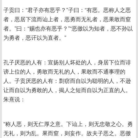
子贡曰：“君子亦有恶乎？”子曰：“有恶。恶称人之恶
者，恶居下流而讪上者，恶勇而无礼者，恶果敢而窒
者。”曰：“赐也亦有恶乎？”“恶徼以为知者，恶不孙以
为勇者，恶讦以为直者。”
孔子厌恶的人有：宣扬别人坏处的人，身居下位而诽
谤上位的人，勇敢而无礼的人，果敢而不通事理的
人。子贡厌恶的人有：剽窃而自以为聪明的人，不逊
让而自以为勇敢的人，揭人之短而自以为正直的人。
朱熹说：
“称人恶，则无仁厚之意。下讪上，则无忠敬之心。勇
无礼，则为乱。果而窒，则妄作。故夫子恶之。恶徼