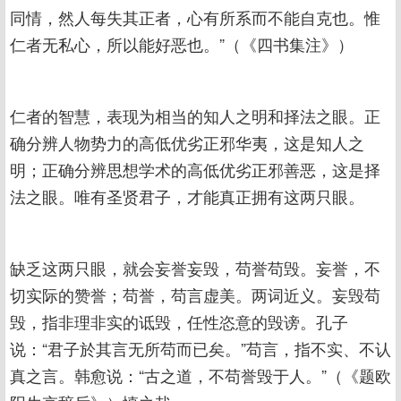
同情，然人每失其正者，心有所系而不能自克也。惟
仁者无私心，所以能好恶也。”（《四书集注》）
仁者的智慧，表现为相当的知人之明和择法之眼。正
确分辨人物势力的高低优劣正邪华夷，这是知人之
明；正确分辨思想学术的高低优劣正邪善恶，这是择
法之眼。唯有圣贤君子，才能真正拥有这两只眼。
缺乏这两只眼，就会妄誉妄毁，苟誉苟毁。妄誉，不
切实际的赞誉；苟誉，苟言虚美。两词近义。妄毁苟
毁，指非理非实的诋毁，任性恣意的毁谤。孔子
说：“君子於其言无所苟而已矣。”苟言，指不实、不认
真之言。韩愈说：“古之道，不苟誉毁于人。”（《题欧