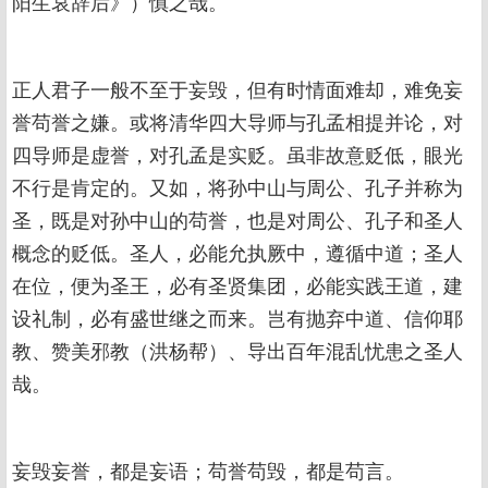
阳生哀辞后》）慎之哉。
正人君子一般不至于妄毁，但有时情面难却，难免妄
誉苟誉之嫌。或将清华四大导师与孔孟相提并论，对
四导师是虚誉，对孔孟是实贬。虽非故意贬低，眼光
不行是肯定的。又如，将孙中山与周公、孔子并称为
圣，既是对孙中山的苟誉，也是对周公、孔子和圣人
概念的贬低。圣人，必能允执厥中，遵循中道；圣人
在位，便为圣王，必有圣贤集团，必能实践王道，建
设礼制，必有盛世继之而来。岂有抛弃中道、信仰耶
教、赞美邪教（洪杨帮）、导出百年混乱忧患之圣人
哉。
妄毁妄誉，都是妄语；苟誉苟毁，都是苟言。