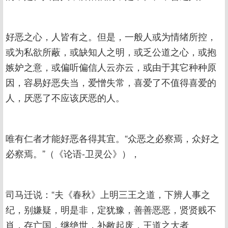
好恶之心，人皆有之。但是，一般人或为情绪所控，
或为私欲所蔽，或缺知人之明，或乏公道之心，或抱
嫉妒之意，或偏听偏信人云亦云，或由于其它种种原
因，容易好恶失当，爱憎失常，喜爱了不值得喜爱的
人，厌恶了不应该厌恶的人。
唯有仁者才能好恶各得其宜。“众恶之必察焉，众好之
必察焉。”（《论语-卫灵公》），
司马迁说：“夫《春秋》上明三王之道，下辨人事之
纪，别嫌疑，明是非，定犹豫，善善恶恶，贤贤贱不
肖，存亡国，继绝世，补敝起废，王道之大者