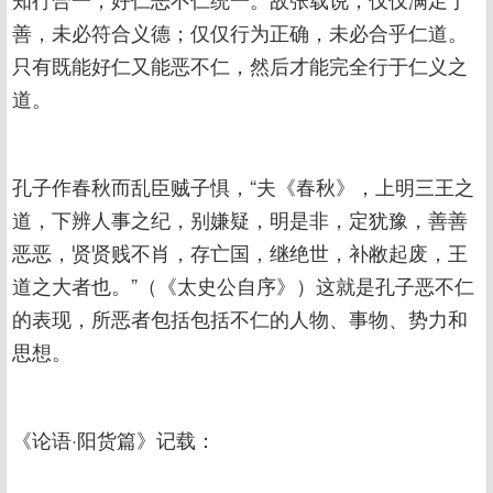
善，未必符合义德；仅仅行为正确，未必合乎仁道。
只有既能好仁又能恶不仁，然后才能完全行于仁义之
道。
孔子作春秋而乱臣贼子惧，“夫《春秋》，上明三王之
道，下辨人事之纪，别嫌疑，明是非，定犹豫，善善
恶恶，贤贤贱不肖，存亡国，继绝世，补敝起废，王
道之大者也。”（《太史公自序》）这就是孔子恶不仁
的表现，所恶者包括包括不仁的人物、事物、势力和
思想。
《论语·阳货篇》记载：