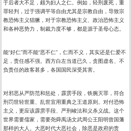
于后者大不足，颇为妇人之仁。例如，轻刑废死，重
罪轻判，过于强调平等自由尤其是宗教自由，导致宗
教恐怖主义猖獗，对于宗教恐怖主义、政治恐怖主义
和各种恶势力，制裁力度不够，都是源于圣母心态。
能“好仁”而不能“恶不仁”，仁而不义，其实还是仁爱不
足，责任感不强。西方白左当道已久，贪图虚名、不
负责任的政客甚多，各国国民深受其害。
对邪恶从严防范和惩处，霹雳手段，铁腕灭罪，符合
刑罚世轻世重、乱世宜用重典之王道原则。对付恐怖
主义，更应该霹雳手段、严刑峻法和义杀义战。这个
世界需要儒家，需要尧舜禹汤文武周公王阳明曾国藩
那样的大人。大恶时代大恶社会，除恶是政府的责