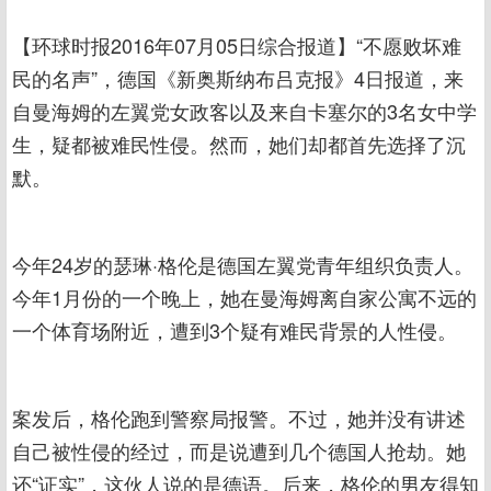
【环球时报2016年07月05日综合报道】“不愿败坏难
民的名声”，德国《新奥斯纳布吕克报》4日报道，来
自曼海姆的左翼党女政客以及来自卡塞尔的3名女中学
生，疑都被难民性侵。然而，她们却都首先选择了沉
默。
今年24岁的瑟琳·格伦是德国左翼党青年组织负责人。
今年1月份的一个晚上，她在曼海姆离自家公寓不远的
一个体育场附近，遭到3个疑有难民背景的人性侵。
案发后，格伦跑到警察局报警。不过，她并没有讲述
自己被性侵的经过，而是说遭到几个德国人抢劫。她
还“证实”，这伙人说的是德语。后来，格伦的男友得知