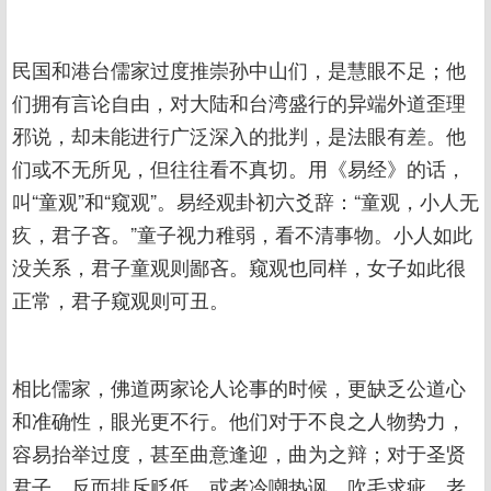
民国和港台儒家过度推崇孙中山们，是慧眼不足；他
们拥有言论自由，对大陆和台湾盛行的异端外道歪理
邪说，却未能进行广泛深入的批判，是法眼有差。他
们或不无所见，但往往看不真切。用《易经》的话，
叫“童观”和“窥观”。易经观卦初六爻辞：“童观，小人无
疚，君子吝。”童子视力稚弱，看不清事物。小人如此
没关系，君子童观则鄙吝。窥观也同样，女子如此很
正常，君子窥观则可丑。
相比儒家，佛道两家论人论事的时候，更缺乏公道心
和准确性，眼光更不行。他们对于不良之人物势力，
容易抬举过度，甚至曲意逢迎，曲为之辩；对于圣贤
君子，反而排斥贬低，或者冷嘲热讽，吹毛求疵。老