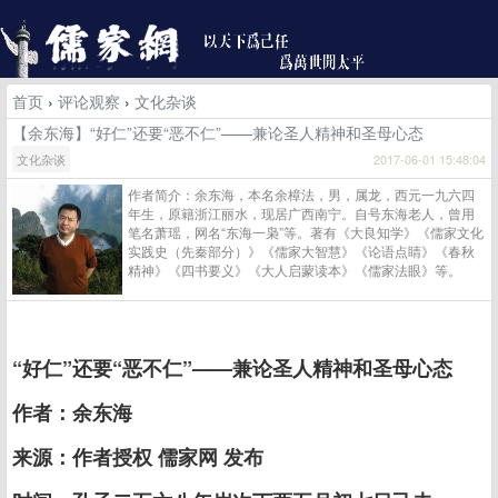
首页
›
评论观察
›
文化杂谈
【余东海】“好仁”还要“恶不仁”——兼论圣人精神和圣母心态
文化杂谈
2017-06-01 15:48:04
作者简介：余东海，本名余樟法，男，属龙，西元一九六四
年生，原籍浙江丽水，现居广西南宁。自号东海老人，曾用
笔名萧瑶，网名“东海一枭”等。著有《大良知学》《儒家文化
实践史（先秦部分）》《儒家大智慧》《论语点睛》《春秋
精神》《四书要义》《大人启蒙读本》《儒家法眼》等。
“好仁”还要“恶不仁”——兼论圣人精神和圣母心态
作者：余东海
来源：作者授权 儒家网 发布