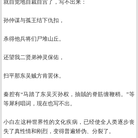
就自觉地自裁自宫了，写不出来：
孙仲谋与孤王结下仇扣，
杀得他兵将们尸堆山丘。
还望我二贤弟神灵保佑，
扫平那东吴贼方肯罢休。
秦腔有“马踏了东吴灭孙权，抽賊的脊筋缠鞭稍。”等
等犀利唱词，现在也写不出。
小白左这种世界性的文化疾病，已经使全人类逐步丧
失了真性情和刚烈，变得普遍矫伪、分裂了。