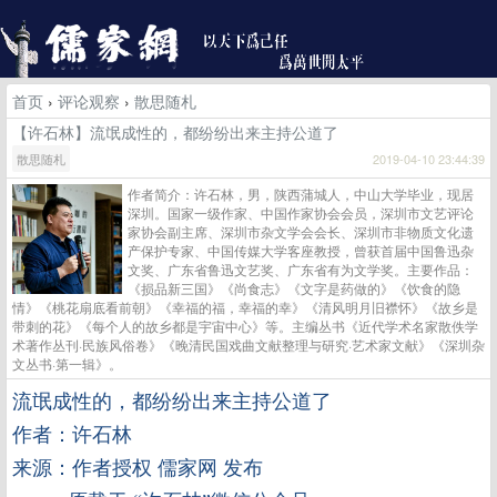
首页
›
评论观察
›
散思随札
【许石林】流氓成性的，都纷纷出来主持公道了
散思随札
2019-04-10 23:44:39
作者简介：许石林，男，陕西蒲城人，中山大学毕业，现居
深圳。国家一级作家、中国作家协会会员，深圳市文艺评论
家协会副主席、深圳市杂文学会会长、深圳市非物质文化遗
产保护专家、中国传媒大学客座教授，曾获首届中国鲁迅杂
文奖、广东省鲁迅文艺奖、广东省有为文学奖。主要作品：
《损品新三国》《尚食志》《文字是药做的》《饮食的隐
情》《桃花扇底看前朝》《幸福的福，幸福的幸》《清风明月旧襟怀》《故乡是
带刺的花》《每个人的故乡都是宇宙中心》等。主编丛书《近代学术名家散佚学
术著作丛刊·民族风俗卷》《晚清民国戏曲文献整理与研究·艺术家文献》《深圳杂
文丛书·第一辑》。
流氓成性的，都纷纷出来主持公道了
作者：许石林
来源：作者授权 儒家网 发布