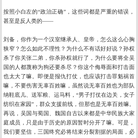
按照小白左的“政治正确”，这些词都是严重的错误，
甚至是反人类的——
刘备，你作为一个汉室继承人、皇帝，怎么这么心胸
狭窄？怎么如此不理性？为什么不有话好好说？孙权
杀了你关张二弟，你杀孙权就行了，为什么要将全吴
国的人都蔑称为狗还要杀尽？你这个侮辱面和打击面
也太大了嘛。即便是报仇打仗，也应该打击罪魁祸首
嘛，不要伤害无辜百姓嘛，虽然说无辜百姓也为部队
纳鞋底儿、送军粮、运马料，“男子打仗在边关，女子
纺织在家园”，群众支援前线，但那也是无辜百姓嘛。
再说，吴国与蜀国、魏国自古以来都是中华民族大家
庭成员，只是由于历史的原因暂时分开了嘛。可是，
我们要坚信，三国终究必将结束分裂割据的局面，必