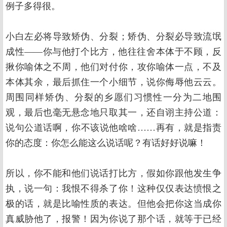
例子多得很。
小白左必将导致矫伪、分裂；矫伪、分裂必导致流氓
成性——你与他打个比方，他往往舍本体于不顾，反
揪你喻体之不周，他们对付你，攻你喻体一点，不及
本体其余，最后抓住一个小细节，说你侮辱他云云。
周围同样矫伪、分裂的乡愿们习惯性一分为二地围
观，最后也毫无悬念地只取其一，还自诩主持公道：
说句公道话啊，你不该说他啥啥……再有，就是指责
你的态度：你怎么能这么说话呢？有话好好说嘛！
所以，你不能和他们说话打比方，假如你跟他发生争
执，说一句：我恨不得杀了你！这种仅仅表达愤恨之
极的话，就是比喻性质的表达。但他会把你这当成你
真威胁他了，报警！因为你说了那个话，就等于已经